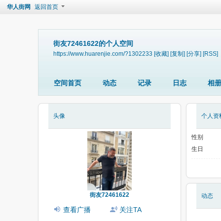
华人街网
返回首页
街友72461622的个人空间
https://www.huarenjie.com/?1302233
[收藏]
[复制]
[分享]
[RSS]
空间首页
动态
记录
日志
相
头像
个人资
性别
生日
街友72461622
动态
查看广播
关注TA