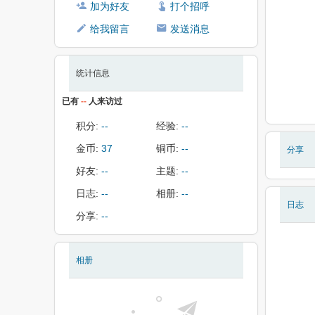
加为好友
打个招呼
给我留言
发送消息
统计信息
已有
--
人来访过
积分:
--
经验:
--
金币:
37
铜币:
--
分享
好友:
--
主题:
--
日志:
--
相册:
--
日志
分享:
--
相册