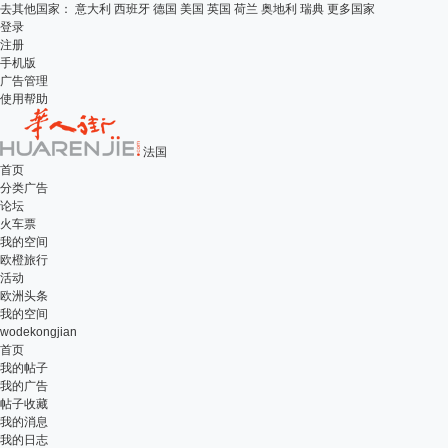
去其他国家：
意大利
西班牙
德国
美国
英国
荷兰
奥地利
瑞典
更多国家
登录
注册
手机版
广告管理
使用帮助
法国
首页
分类广告
论坛
火车票
我的空间
欧橙旅行
活动
欧洲头条
我的空间
wodekongjian
首页
我的帖子
我的广告
帖子收藏
我的消息
我的日志