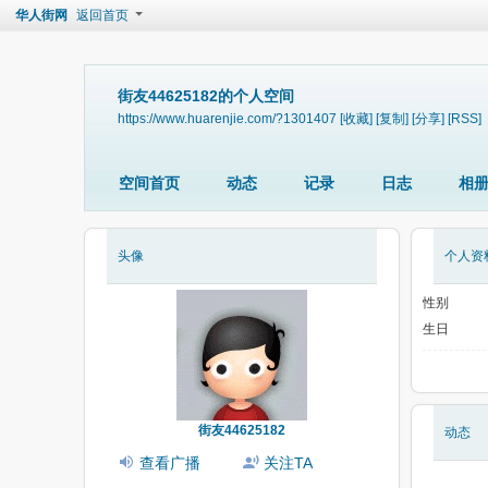
华人街网
返回首页
街友44625182的个人空间
https://www.huarenjie.com/?1301407
[收藏]
[复制]
[分享]
[RSS]
空间首页
动态
记录
日志
相
头像
个人资
性别
生日
街友44625182
动态
查看广播
关注TA