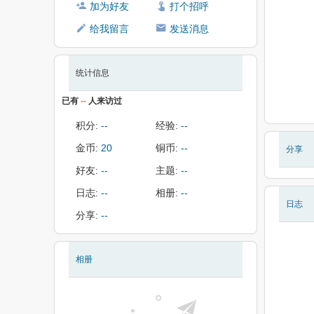
加为好友
打个招呼
给我留言
发送消息
统计信息
已有
--
人来访过
积分:
--
经验:
--
金币:
20
铜币:
--
分享
好友:
--
主题:
--
日志:
--
相册:
--
日志
分享:
--
相册