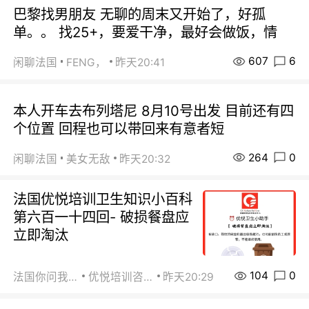
巴黎找男朋友 无聊的周末又开始了，好孤
单。。 找25+，要爱干净，最好会做饭，情
607
6
闲聊法国
FENG，
昨天20:41
本人开车去布列塔尼 8月10号出发 目前还有四
个位置 回程也可以带回来有意者短
264
0
闲聊法国
美女无敌
昨天20:32
法国优悦培训卫生知识小百科
第六百一十四回- 破损餐盘应
立即淘汰
104
0
法国你问我答
优悦培训咨询
昨天20:29