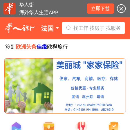
华人街
立即下载
海外华人生活APP
法国
找工作 找房子 找服务
签到
欧洲头条
佳缘
欧橙旅行