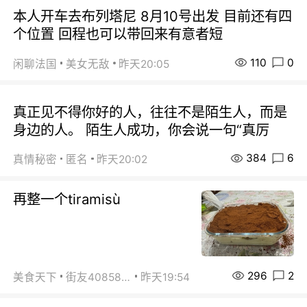
本人开车去布列塔尼 8月10号出发 目前还有四
个位置 回程也可以带回来有意者短
110
0
闲聊法国
美女无敌
昨天20:05
真正见不得你好的人，往往不是陌生人，而是
身边的人。 陌生人成功，你会说一句“真厉
384
6
真情秘密
匿名
昨天20:02
再整一个tiramisù
296
2
美食天下
街友40858442
昨天19:54