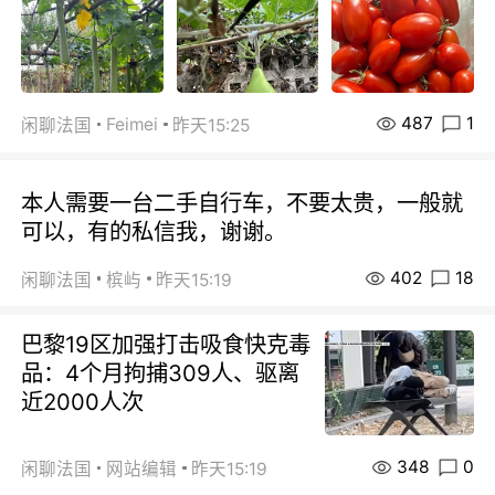
487
1
Feimei
闲聊法国
昨天15:25
本人需要一台二手自行车，不要太贵，一般就
可以，有的私信我，谢谢。
402
18
闲聊法国
槟屿
昨天15:19
巴黎19区加强打击吸食快克毒
品：4个月拘捕309人、驱离
近2000人次
348
0
闲聊法国
网站编辑
昨天15:19