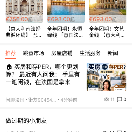
包拼房~
€756.00
€693.00
€693.00
起
起
起
【意大利南法经
全年团期！永恒
全年团期！文艺
典循环线】 巴黎
绿线 「意国法
金线 【意大利一
上下 所有日期铁
南」巴黎上下 去
地】 循环7日游
发！ 全程四星级
意大利 南法 99
全程693欧/人起
推荐
跳蚤市场
房屋店铺
生活服务
新闻
宾馆 108欧/天起
欧/天起 ~包拼房
每周铁发！
全程756欧/位
🏠 买房和存PER，哪个更划
算？ 最近有人问我： 手里有
一笔闲钱，在法国是拿来
11
0
闲聊法国
街友90454511
4分钟前
做过期的小朋友