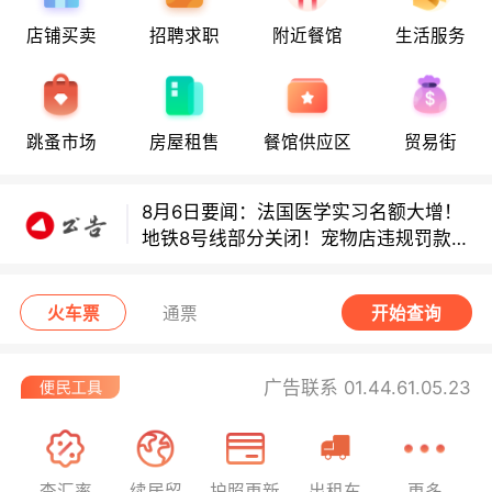
店铺买卖
招聘求职
附近餐馆
生活服务
8月6日要闻：法国医学实习名额大增！
地铁8号线部分关闭！宠物店违规罚款出
炉！
跳蚤市场
房屋租售
餐馆供应区
贸易街
巴黎地铁音乐家海选启动！
8月6日要闻：法国医学实习名额大增！
地铁8号线部分关闭！宠物店违规罚款出
炉！
巴黎地铁音乐家海选启动！
火车票
通票
开始查询
广告联系 01.44.61.05.23
查汇率
续居留
护照更新
出租车
更多