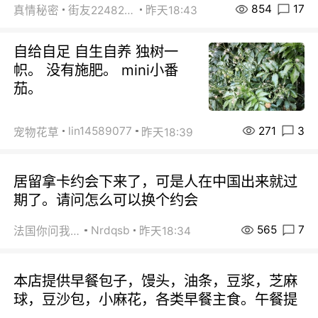
854
17
真情秘密
街友22482465
昨天18:43
自给自足 自生自养 独树一
帜。 没有施肥。 mini小番
茄。
271
3
lin14589077
宠物花草
昨天18:39
居留拿卡约会下来了，可是人在中国出来就过
期了。请问怎么可以换个约会
565
7
Nrdqsb
法国你问我答
昨天18:34
本店提供早餐包子，馒头，油条，豆浆，芝麻
球，豆沙包，小麻花，各类早餐主食。午餐提