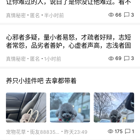
让你难过的人，说白了是你没让他难过。看不
66
3
真情秘密
匿名
半小时前
心邪者多疑，量小者易怒，才疏者好辩，志短
者常怨，品劣者善妒，心虚者声高，志浅者固
69
3
真情秘密
匿名
1小时前
养只小挂件吧 去拿都带着
175
1
宠物花草
街友88835518
昨天23:49