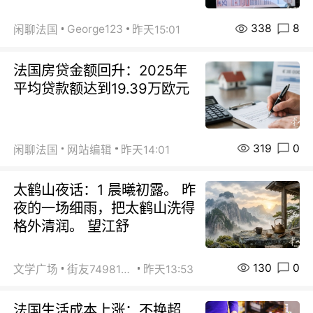
338
8
George123
闲聊法国
昨天15:01
法国房贷金额回升：2025年
平均贷款额达到19.39万欧元
319
0
闲聊法国
网站编辑
昨天14:01
太鹤山夜话：1 晨曦初露。 昨
夜的一场细雨，把太鹤山洗得
格外清润。 望江舒
130
0
文学广场
街友74981146
昨天13:53
法国生活成本上涨：不换超