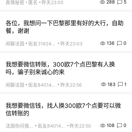
288
5
真情秘密
匿名
昨天23:05
各位，我想问一下巴黎那里有好的大行，自助
餐，谢谢
136
0
闲聊法国
街友31924072
昨天23:03
我想要微信转账，300欧7个点巴黎有人换
吗，骗子别来诚心的来
183
1
闲聊法国
街友84014588
昨天22:56
我想要微信钱，找人换300欧7个点要可以微
信转账的
108
0
法国你问我答
街友84014588
昨天22:50