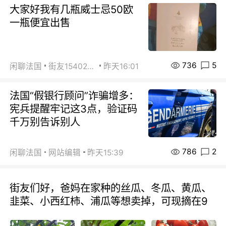
大家好我有几瓶威士忌50欧
一瓶便宜出售
736
5
闲聊法国
街友15402223
昨天16:01
法国“假银行顾问”诈骗增多：
宪兵提醒牢记这3点，验证码
千万别告诉别人
786
2
闲聊法国
网站编辑
昨天15:39
街友们好，爸妈在家种的丝瓜、冬瓜、黄瓜、
韭菜、小西红柿、浦瓜等想卖掉，可现摘在9