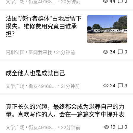
44
0
文学广场
街友49168527
20分钟前
法国“旅行者群体”占地后留下
损失，维修费用究竟由谁承
担？
34
0
闲聊法国
新闻我来找
21分钟前
成全他人也是成就自己
24
3
文学广场
街友49168527
21分钟前
真正长久的兴趣，最终都会成为滋养自己的力
量。喜欢写作的人，会在一篇篇文字中提升表
19
0
文学广场
街友49168527
22分钟前