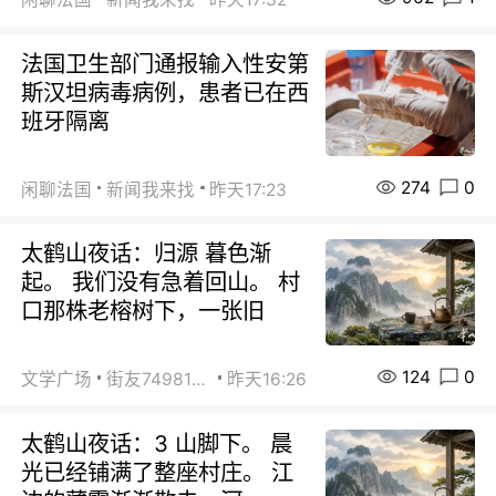
法国卫生部门通报输入性安第
斯汉坦病毒病例，患者已在西
班牙隔离
274
0
闲聊法国
新闻我来找
昨天17:23
太鹤山夜话：归源 暮色渐
起。 我们没有急着回山。 村
口那株老榕树下，一张旧
124
0
文学广场
街友74981146
昨天16:26
太鹤山夜话：3 山脚下。 晨
光已经铺满了整座村庄。 江