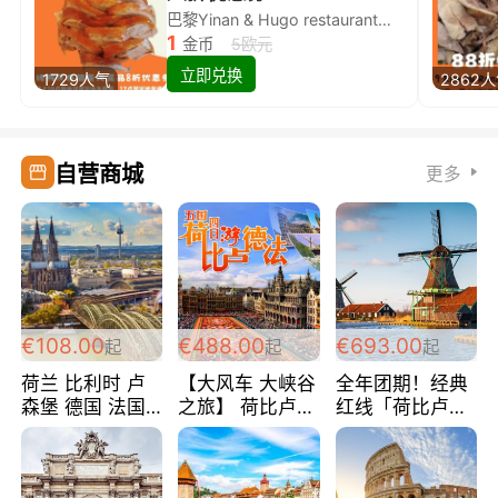
巴黎Yinan & Hugo restaurant除简餐类全场8折
1
金币
5欧元
立即兑换
1729人气
2862
自营商城
更多
€108.00
€488.00
€693.00
起
起
起
荷兰 比利时 卢
【大风车 大峡谷
全年团期！经典
森堡 德国 法国
之旅】 荷比卢德
红线「荷比卢德
超爽玩遍西欧 循
法 巴黎上下 经
法」七天循环 五
环线 全程四星宾
典五国四日游
国 仅售99欧/人/
馆 108欧/人/天
488欧/人
天！巴黎上下！