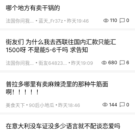
哪个地方有卖干锅的
110
0
法国你问我答
蓝天_Fr37z
昨天19:46
街友们 为什么我去西联往国内汇款只能汇
1500呀 不是能5-6千吗 求告知
680
6
法国你问我答
街友64823891
昨天19:09
普拉多哪里有卖麻辣烫里的那种牛筋面
啊！！！！！
144
0
美食天下
90后小地瓜
昨天18:46
在意大利没车证没多少语言就不配谈恋爱吗