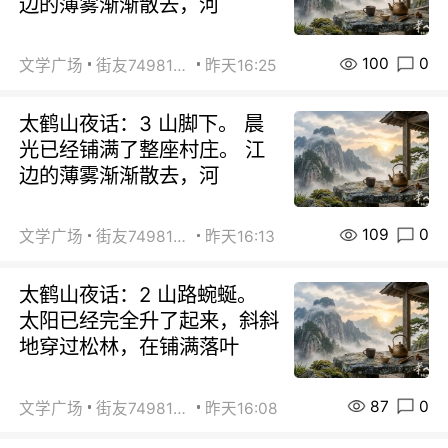
边的薄雾渐渐散去，河
100
0
文学广场
街友74981146
昨天16:25
太鹤山夜话：3 山脚下。 晨
光已经铺满了整座村庄。 江
边的薄雾渐渐散去，河
109
0
文学广场
街友74981146
昨天16:13
太鹤山夜话：2 山路蜿蜒。
太阳已经完全升了起来，斜斜
地穿过松林，在铺满落叶
87
0
文学广场
街友74981146
昨天16:08