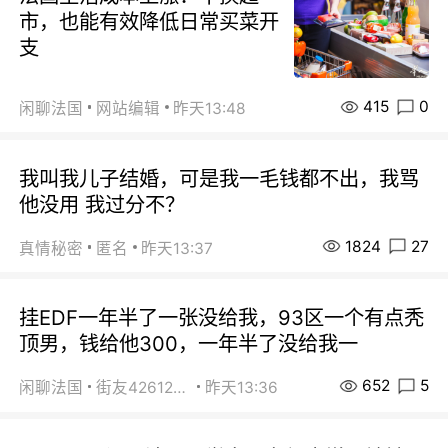
市，也能有效降低日常买菜开
支
415
0
闲聊法国
网站编辑
昨天13:48
我叫我儿子结婚，可是我一毛钱都不出，我骂
他没用 我过分不？
1824
27
真情秘密
匿名
昨天13:37
挂EDF一年半了一张没给我，93区一个有点秃
顶男，钱给他300，一年半了没给我一
652
5
闲聊法国
街友42612092
昨天13:36