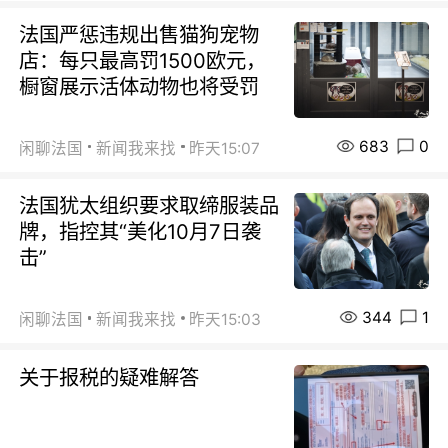
法国严惩违规出售猫狗宠物
店：每只最高罚1500欧元，
橱窗展示活体动物也将受罚
683
0
闲聊法国
新闻我来找
昨天15:07
法国犹太组织要求取缔服装品
牌，指控其“美化10月7日袭
击”
344
1
闲聊法国
新闻我来找
昨天15:03
关于报税的疑难解答