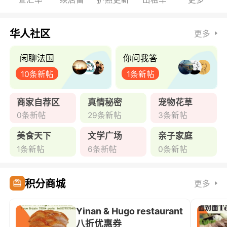
华人社区
更多
闲聊法国
你问我答
10条新帖
1条新帖
商家自荐区
真情秘密
宠物花草
0条新帖
29条新帖
3条新帖
美食天下
文学广场
亲子家庭
1条新帖
6条新帖
0条新帖
积分商城
更多
Yinan & Hugo restaurant
八折优惠券