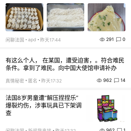
291
0
apd
闲聊法国
昨天17:44
有这么个人， 在某国，遭受迫害，。符合难民
条件。拿到了难民。向中国大使馆申请补办
962
14
真情秘密
匿名
昨天17:32
法国8岁男童遭“解压捏捏乐”
爆裂灼伤，涉事玩具已下架调
查
962
1
闲聊法国
新闻我来找
昨天17:32