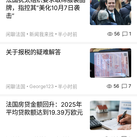
牌，指控其“美化10月7日袭
击”
56
1
闲聊法国
新闻我来找
半小时前
关于报税的疑难解答
56
7
George123
闲聊法国
半小时前
法国房贷金额回升：2025年
平均贷款额达到19.39万欧元