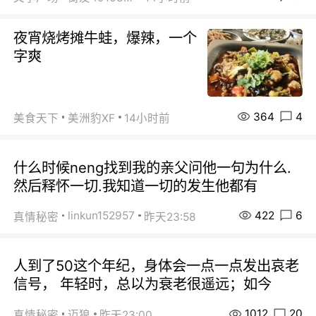
夜宵烧烤摊牛蛙，爆辣，一个
字爽
364
4
美食天下
美洲豹XF
14小时前
什么时候neng找到我的亲父问他一句为什么.
然后释怀一切.我知道一切的发生他都有
422
6
linkun152957
真情秘密
昨天23:58
人到了50这个年纪，身体会一点一点发出哀老
信号， 年轻时，总以为衰老很遥远；如今
1012
20
真情秘密
迈狼
昨天23:00