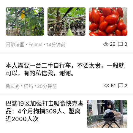
26
0
Feimei
闲聊法国
14分钟前
本人需要一台二手自行车，不要太贵，一般就
可以，有的私信我，谢谢。
61
2
街友秀
槟屿
20分钟前
巴黎19区加强打击吸食快克毒
品：4个月拘捕309人、驱离
近2000人次