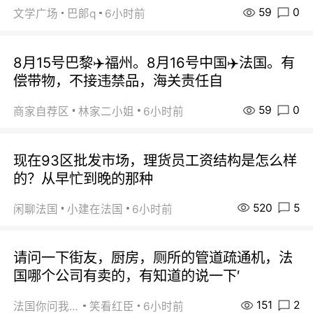
59
0
文学广场
巴郞q
6小时前
8月15号巴黎✈️福州。8月16号中国✈️法国。有
偿带物，不接违禁品，海关责任自
59
0
商家自荐区
林家二小姐
6小时前
现在93区批发市场，理货员工资结构是怎么样
的？从早忙到晚的那种
520
5
闲聊法国
小建在法国
6小时前
请问一下街友，厨房，厕所的管道疏通机，法
国哪个公司有卖的，有知道的说一下′
151
2
法国你问我答
笑看红臣
6小时前