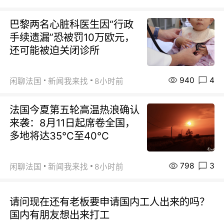
巴黎两名心脏科医生因“行政
手续遗漏”恐被罚10万欧元，
还可能被迫关闭诊所
940
4
闲聊法国
新闻我来找
8小时前
法国今夏第五轮高温热浪确认
来袭：8月11日起席卷全国，
多地将达35℃至40℃
798
3
闲聊法国
新闻我来找
8小时前
请问现在还有老板要申请国内工人出来的吗？
国内有朋友想出来打工