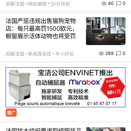
40
0
闲聊法国
网站编辑
20分钟前
法国严惩违规出售猫狗宠物
店：每只最高罚1500欧元，
橱窗展示活体动物也将受罚
289
0
闲聊法国
新闻我来找
半小时前
推广
法国犹太组织要求取缔服装品