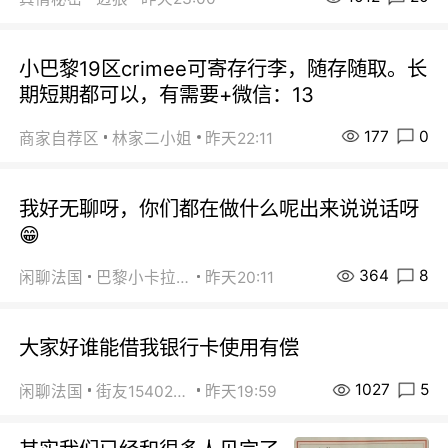
小巴黎19区crimee可寄存行李，随存随取。长
期短期都可以，有需要+微信：13
177
0
商家自荐区
林家二小姐
昨天22:11
我好无聊呀，你们都在做什么呢出来说说话呀
😁
364
8
闲聊法国
巴黎小卡拉咪
昨天20:11
大家好谁能借我银行卡使用有偿
1027
5
闲聊法国
街友15402223
昨天19:59