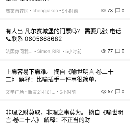
73
0
chengjiakoo
商家自荐区
5小时前
有人出 凡尔赛城堡的门票吗？ 需要几张 电话
📞联系 0605668682
77
0
Simon_RIRIl
法国你问我答
5小时前
上肩容易下肩难。 摘自《喻世明言·卷二十
二》 解释：比喻插手一件事很简单，
57
0
文学广场
街友21416156
5小时前
非理之财莫取，非理之事莫为。 摘自《喻世明
言·卷二十六》 解释：不正当的财