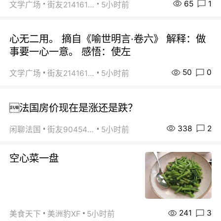
65
1
文学广场
街友21416156
5小时前
心无二用。 摘自《喻世明言·卷六》 解释：做
事要一心一意。 感悟：使左
50
0
文学广场
街友21416156
5小时前
法国房价现在是涨还是跌？
338
2
闲聊法国
街友90454511
5小时前
空心菜一盘
241
3
美食天下
美洲豹XF
5小时前