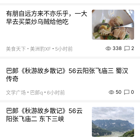
有朋自远方来不亦乐乎，一大
早去买菜炒乌贼给他吃
338
2
美食天下
美洲豹XF
5小时前
巴郞《秋游故乡散记》56云阳张飞庙三 蜀汉
传奇
50
0
文学广场
巴郞q
6小时前
巴郞《秋游故乡散记》56云
阳张飞庙二 东下三峡