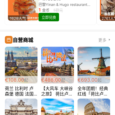
巴黎Yinan & Hugo restaurant除简餐类全场8折
1
金币
5欧元
立即兑换
1628人气
2761人
自营商城
更多
€108.00
€488.00
€693.00
起
起
起
荷兰 比利时 卢
【大风车 大峡谷
全年团期！经典
森堡 德国 法国
之旅】 荷比卢德
红线「荷比卢德
超爽玩遍西欧 循
法 巴黎上下 经
法」七天循环 五
环线 全程四星宾
典五国四日游
国 仅售99欧/人/
馆 108欧/人/天
488欧/人
天！巴黎上下！