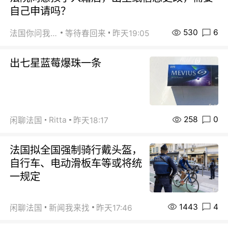
自己申请吗？
530
6
法国你问我答
等待春回来
昨天19:05
出七星蓝莓爆珠一条
258
0
Ritta
闲聊法国
昨天18:17
法国拟全国强制骑行戴头盔，
自行车、电动滑板车等或将统
一规定
1443
4
闲聊法国
新闻我来找
昨天17:46