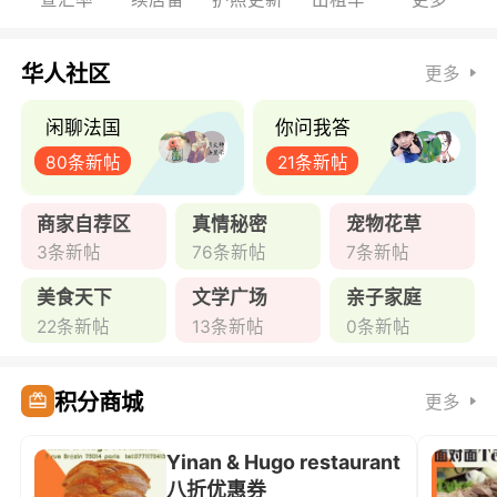
华人社区
更多
闲聊法国
你问我答
80条新帖
21条新帖
商家自荐区
真情秘密
宠物花草
3条新帖
76条新帖
7条新帖
美食天下
文学广场
亲子家庭
22条新帖
13条新帖
0条新帖
积分商城
更多
Yinan & Hugo restaurant
八折优惠券