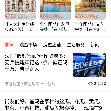
包拼房~
€756.00
€693.00
€693.00
起
起
起
【意大利南法经
全年团期！永恒
全年团期！文艺
典循环线】 巴黎
绿线 「意国法
金线 【意大利一
上下 所有日期铁
南」巴黎上下 去
地】 循环7日游
发！ 全程四星级
意大利 南法 99
全程693欧/人起
推荐
跳蚤市场
房屋店铺
生活服务
新闻
宾馆 108欧/天起
欧/天起 ~包拼房
每周铁发！
全程756欧/位
法国“假银行顾问”诈骗增多：
宪兵提醒牢记这3点，验证码
千万别告诉别人
3
0
闲聊法国
网站编辑
57秒前
街友们好，爸妈在家种的丝瓜、冬瓜、黄瓜、
韭菜、小西红柿、浦瓜等想卖掉，可现摘在9