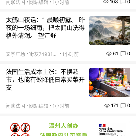
108
0
闲聊法国
网站编辑
1小时前
太鹤山夜话：1 晨曦初露。 昨
夜的一场细雨，把太鹤山洗得
格外清润。 望江舒
61
0
文学广场
街友74981146
1小时前
法国生活成本上涨：不换超
市，也能有效降低日常买菜开
支
171
0
闲聊法国
网站编辑
1小时前