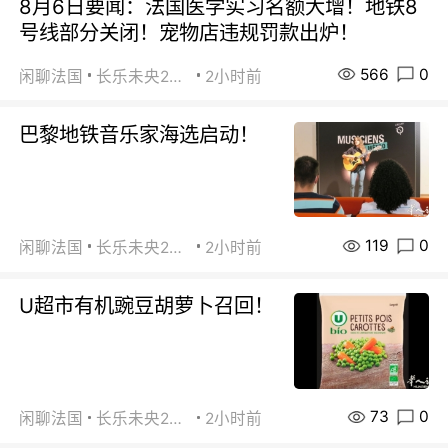
8月6日要闻：法国医学实习名额大增！地铁8
号线部分关闭！宠物店违规罚款出炉！
566
0
闲聊法国
长乐未央2015
2小时前
巴黎地铁音乐家海选启动！
119
0
闲聊法国
长乐未央2015
2小时前
U超市有机豌豆胡萝卜召回！
73
0
闲聊法国
长乐未央2015
2小时前