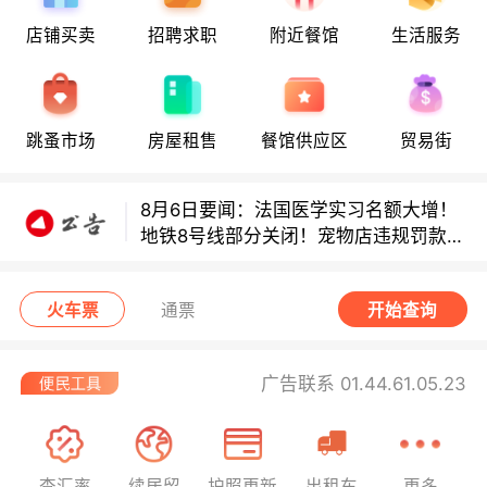
地铁8号线部分关闭！宠物店违规罚款出
店铺买卖
招聘求职
附近餐馆
生活服务
炉！
巴黎地铁音乐家海选启动！
跳蚤市场
房屋租售
餐馆供应区
贸易街
8月6日要闻：法国医学实习名额大增！
地铁8号线部分关闭！宠物店违规罚款出
炉！
巴黎地铁音乐家海选启动！
火车票
通票
开始查询
广告联系 01.44.61.05.23
查汇率
续居留
护照更新
出租车
更多