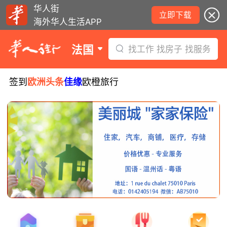
华人街
立即下载
海外华人生活APP
法国
找工作 找房子 找服务
签到
欧洲头条
佳缘
欧橙旅行
8月6日要闻：法国医学实习名额大增！