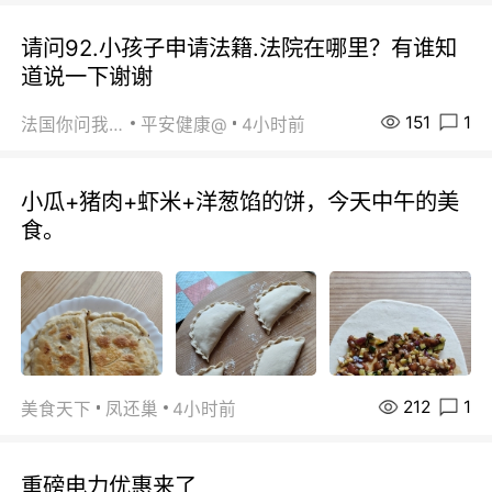
请问92.小孩子申请法籍.法院在哪里？有谁知
道说一下谢谢
151
1
法国你问我答
平安健康@
4小时前
小瓜+猪肉+虾米+洋葱馅的饼，今天中午的美
食。
212
1
美食天下
凤还巢
4小时前
重磅电力优惠来了