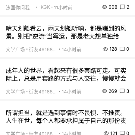
608
2
-KGK
法国你问我答
11小时前
晴天划船看云，雨天划船听响，都是赚到的风
景。别把“逆流”当霉运，那是老天想单独给
128
0
文学广场
街友49168527
14小时前
成年人的世界，看起来有很多套路可走。可实
际上，总是用套路的方式与人交往，慢慢就会
269
3
文学广场
街友49168527
14小时前
所谓担当，就是遇到事情时不畏惧、不推责。
人生在世，每个人都要承担属于自己的那份责
121
0
文学广场
街友49168527
14小时前