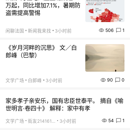
万起，同比增加7.1%，暑期防
盗需提高警惕
506
1
闲聊法国
新闻我来找
3小时前
《岁月河畔的沉思》 文／白
郎峰（巴黎）
90
0
文学广场
白郞峰
3小时前
家多孝子亲安乐，国有忠臣世泰平。 摘自《喻
世明言·卷四十》 解释：家中有孝
54
1
文学广场
街友21416156
3小时前