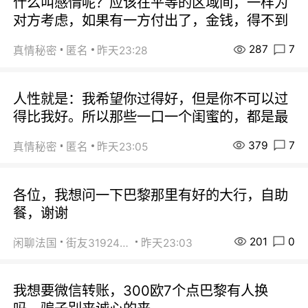
什么叫感情呢？应该在平等的区域间，一样为
对方考虑，如果有一方付出了，金钱，得不到
287
7
真情秘密
匿名
昨天23:28
人性就是：我希望你过得好，但是你不可以过
得比我好。所以那些一口一个闺蜜的，都是最
379
7
真情秘密
匿名
昨天23:05
各位，我想问一下巴黎那里有好的大行，自助
餐，谢谢
201
0
闲聊法国
街友31924072
昨天23:03
我想要微信转账，300欧7个点巴黎有人换