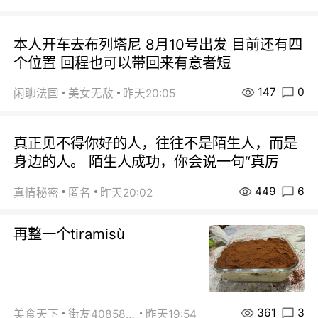
本人开车去布列塔尼 8月10号出发 目前还有四
个位置 回程也可以带回来有意者短
147
0
闲聊法国
美女无敌
昨天20:05
真正见不得你好的人，往往不是陌生人，而是
身边的人。 陌生人成功，你会说一句“真厉
449
6
真情秘密
匿名
昨天20:02
再整一个tiramisù
361
3
美食天下
街友40858442
昨天19:54