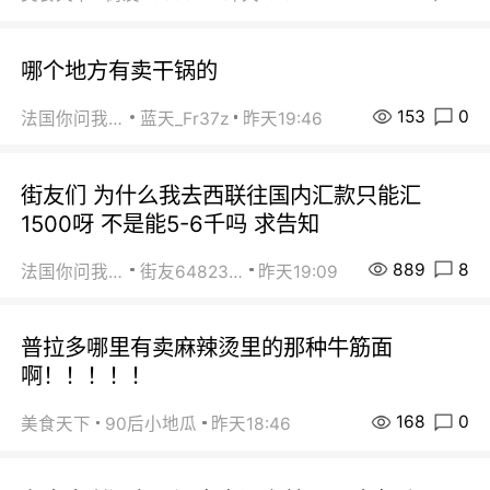
哪个地方有卖干锅的
153
0
法国你问我答
蓝天_Fr37z
昨天19:46
街友们 为什么我去西联往国内汇款只能汇
1500呀 不是能5-6千吗 求告知
889
8
法国你问我答
街友64823891
昨天19:09
普拉多哪里有卖麻辣烫里的那种牛筋面
啊！！！！！
168
0
美食天下
90后小地瓜
昨天18:46