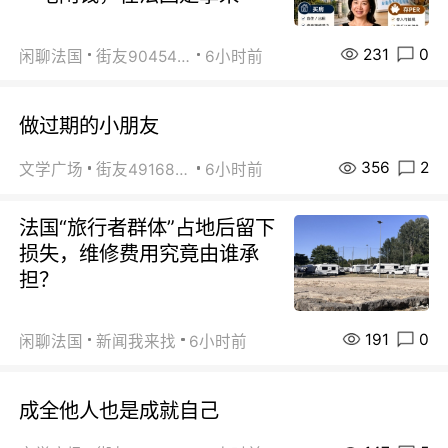
231
0
闲聊法国
街友90454511
6小时前
做过期的小朋友
356
2
文学广场
街友49168527
6小时前
法国“旅行者群体”占地后留下
损失，维修费用究竟由谁承
担？
191
0
闲聊法国
新闻我来找
6小时前
成全他人也是成就自己