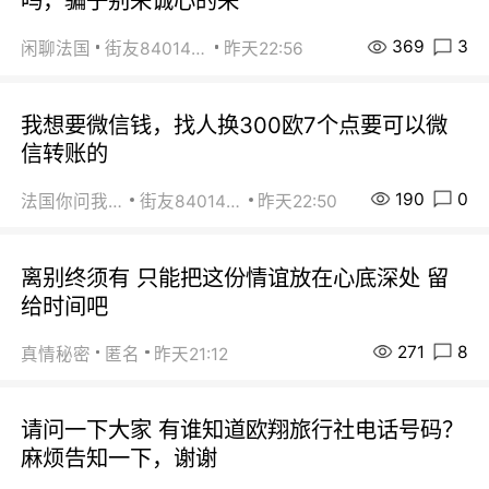
吗，骗子别来诚心的来
369
3
闲聊法国
街友84014588
昨天22:56
我想要微信钱，找人换300欧7个点要可以微
信转账的
190
0
法国你问我答
街友84014588
昨天22:50
离别终须有 只能把这份情谊放在心底深处 留
给时间吧
271
8
真情秘密
匿名
昨天21:12
请问一下大家 有谁知道欧翔旅行社电话号码？
麻烦告知一下，谢谢