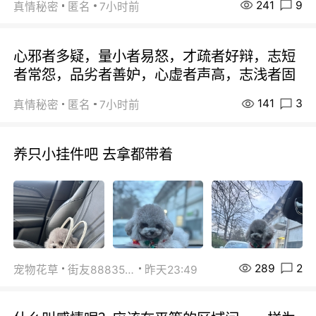
241
9
真情秘密
匿名
7小时前
心邪者多疑，量小者易怒，才疏者好辩，志短
者常怨，品劣者善妒，心虚者声高，志浅者固
141
3
真情秘密
匿名
7小时前
养只小挂件吧 去拿都带着
289
2
宠物花草
街友88835518
昨天23:49