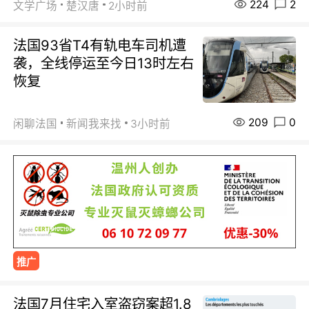
224
2
文学广场
楚汉唐
2小时前
法国93省T4有轨电车司机遭
袭，全线停运至今日13时左右
恢复
209
0
闲聊法国
新闻我来找
3小时前
推广
法国7月住宅入室盗窃案超1.8