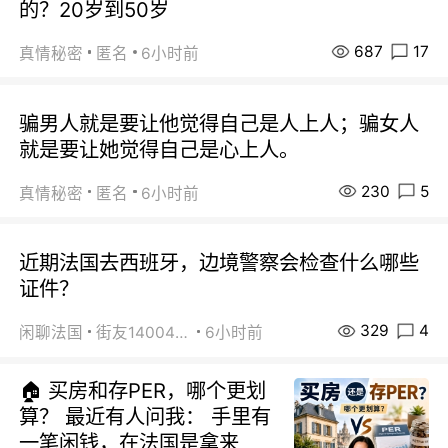
的？20岁到50岁
687
17
真情秘密
匿名
6小时前
骗男人就是要让他觉得自己是人上人；骗女人
就是要让她觉得自己是心上人。
230
5
真情秘密
匿名
6小时前
近期法国去西班牙，边境警察会检查什么哪些
证件？
329
4
闲聊法国
街友14004820
6小时前
🏠 买房和存PER，哪个更划
算？ 最近有人问我： 手里有
一笔闲钱，在法国是拿来