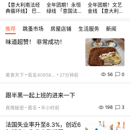
【意大利南法经
全年团期！永恒
全年团期！文艺
典循环线】 巴黎
绿线 「意国法
金线 【意大利一
上下 所有日期铁
南」巴黎上下 去
地】 循环7日游
发！ 全程四星级
意大利 南法 99
全程693欧/人起
推荐
跳蚤市场
房屋店铺
生活服务
新闻
宾馆 108欧/天起
欧/天起 ~包拼房
每周铁发！
全程756欧/位
味道超赞！ 非常成功！
56
0
美食天下
街友40858442
27分钟前
跟半黑一起上班的进来一下
198
3
真情秘密
匿名
半小时前
法国失业率升至8.3%，创近6