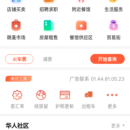
店铺买卖
招聘求职
附近餐馆
生活服务
跳蚤市场
房屋租售
餐馆供应区
贸易街
火车票
通票
开始查询
广告联系 01.44.61.05.23
查汇率
续居留
护照更新
出租车
更多
华人社区
更多