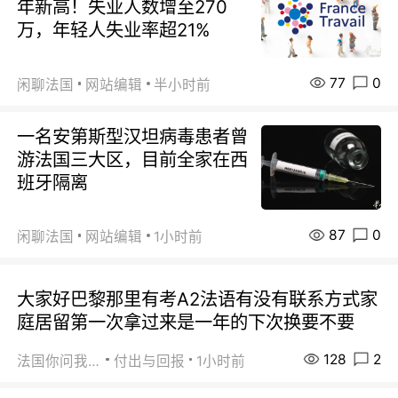
年新高！失业人数增至270
万，年轻人失业率超21%
77
0
闲聊法国
网站编辑
半小时前
一名安第斯型汉坦病毒患者曾
游法国三大区，目前全家在西
班牙隔离
87
0
闲聊法国
网站编辑
1小时前
大家好巴黎那里有考A2法语有没有联系方式家
庭居留第一次拿过来是一年的下次换要不要
128
2
法国你问我答
付出与回报
1小时前