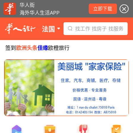
华人街
立即下载
海外华人生活APP
法国
找工作 找房子 找服务
签到
欧洲头条
佳缘
欧橙旅行