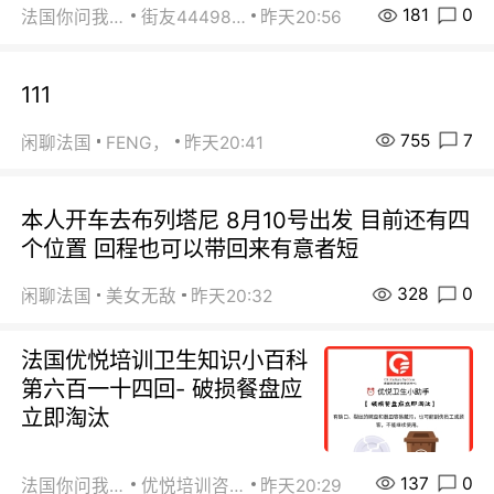
181
0
法国你问我答
街友44498484
昨天20:56
111
755
7
闲聊法国
FENG，
昨天20:41
本人开车去布列塔尼 8月10号出发 目前还有四
个位置 回程也可以带回来有意者短
328
0
闲聊法国
美女无敌
昨天20:32
法国优悦培训卫生知识小百科
第六百一十四回- 破损餐盘应
立即淘汰
137
0
法国你问我答
优悦培训咨询
昨天20:29