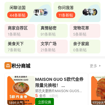
闲聊法国
你问我答
44条新帖
11条新帖
商家自荐区
真情秘密
宠物花草
1条新帖
91条新帖
5条新帖
美食天下
文学广场
亲子家庭
7条新帖
21条新帖
0条新帖
积分商城
更多
MAISON GUO 5欧代金券
限量兑换啦！ ...
郭氏夫妻肺片MAISON GUO5欧代金券限量兑换啦！
5
金币
5欧元
立即兑换
1891人气
1729人