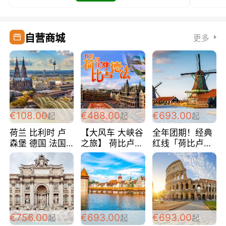
自营商城
更多
€108.00
€488.00
€693.00
起
起
起
荷兰 比利时 卢
【大风车 大峡谷
全年团期！经典
森堡 德国 法国
之旅】 荷比卢德
红线「荷比卢德
超爽玩遍西欧 循
法 巴黎上下 经
法」七天循环 五
环线 全程四星宾
典五国四日游
国 仅售99欧/人/
馆 108欧/人/天
488欧/人
天！巴黎上下！
包拼房~
€756.00
€693.00
€693.00
起
起
起