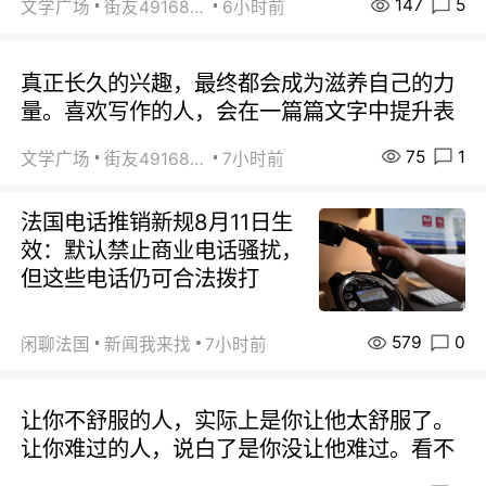
147
5
文学广场
街友49168527
6小时前
真正长久的兴趣，最终都会成为滋养自己的力
量。喜欢写作的人，会在一篇篇文字中提升表
75
1
文学广场
街友49168527
7小时前
法国电话推销新规8月11日生
效：默认禁止商业电话骚扰，
但这些电话仍可合法拨打
579
0
闲聊法国
新闻我来找
7小时前
让你不舒服的人，实际上是你让他太舒服了。
让你难过的人，说白了是你没让他难过。看不