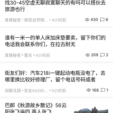
找30-45空虚无聊寂寞聊天的有吗可以搭伙去
旅游也行
430
6
真情秘密
顺其自然随缘
4小时前
谁有一米一的单人床加床垫要卖，留下你们的
电话我会联系你们，在拉古耐无
209
2
真情秘密
匿名
4小时前
街友们好：汽车218i一键起动电瓶没电了，去
哪里换比较好修理厂，留个电话号码或者
168
1
闲聊法国
街友64250024
5小时前
巴郞《秋游故乡散记》56云
阳张飞庙四 燕人张飞