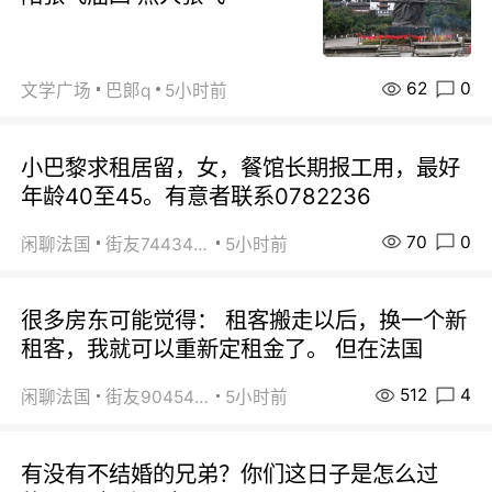
62
0
文学广场
巴郞q
5小时前
小巴黎求租居留，女，餐馆长期报工用，最好
年龄40至45。有意者联系0782236
70
0
闲聊法国
街友74434350
5小时前
很多房东可能觉得： 租客搬走以后，换一个新
租客，我就可以重新定租金了。 但在法国
512
4
闲聊法国
街友90454511
5小时前
有没有不结婚的兄弟？你们这日子是怎么过