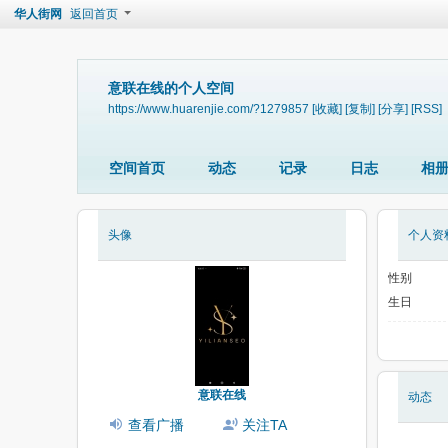
华人街网
返回首页
意联在线的个人空间
https://www.huarenjie.com/?1279857
[收藏]
[复制]
[分享]
[RSS]
空间首页
动态
记录
日志
相
头像
个人资
性别
生日
意联在线
动态
查看广播
关注TA