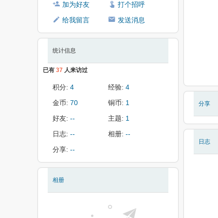
加为好友
打个招呼
给我留言
发送消息
统计信息
已有
37
人来访过
积分:
4
经验:
4
金币:
70
铜币:
1
分享
好友:
--
主题:
1
日志:
--
相册:
--
日志
分享:
--
相册