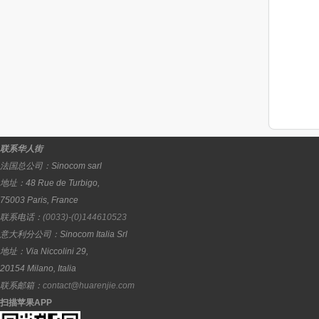
联系华人街
法国总公司：
Sinocom sarl
地址：
48 Rue de Turbigo,
75003
Paris
,
France
联系电话：
(0033)-(0)144610523
意大利分公司：
Sinocom Italia Srl
地址：
Via Niccolini 29,
20154
Milano
,
Italia
联系邮箱：
contact@huarenjie.com
扫描苹果APP