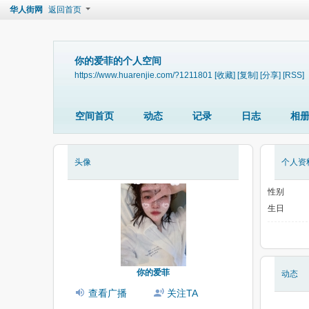
华人街网
返回首页
你的爱菲的个人空间
https://www.huarenjie.com/?1211801
[收藏]
[复制]
[分享]
[RSS]
空间首页
动态
记录
日志
相
头像
个人资
性别
生日
你的爱菲
动态
查看广播
关注TA