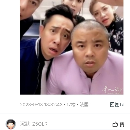
2023-9-13 18:32:43
17楼
法国
回复Ta
沉默_Z5QLR
赞