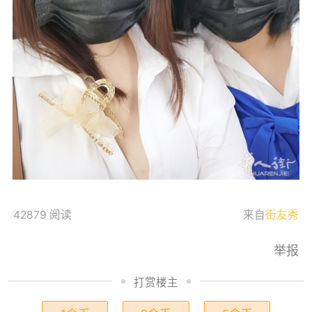
42879 阅读
来自
街友秀
举报
打赏楼主