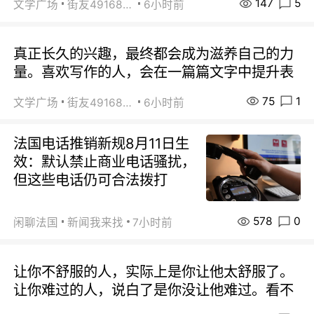
147
5
文学广场
街友49168527
6小时前
真正长久的兴趣，最终都会成为滋养自己的力
量。喜欢写作的人，会在一篇篇文字中提升表
75
1
文学广场
街友49168527
6小时前
法国电话推销新规8月11日生
效：默认禁止商业电话骚扰，
但这些电话仍可合法拨打
578
0
闲聊法国
新闻我来找
7小时前
让你不舒服的人，实际上是你让他太舒服了。
让你难过的人，说白了是你没让他难过。看不