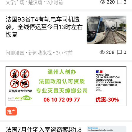
220
2
文学广场
楚汉唐
2小时前
法国93省T4有轨电车司机遭
袭，全线停运至今日13时左右
恢复
208
0
闲聊法国
新闻我来找
3小时前
推广
法国7月住宅入室盗窃案超1.8