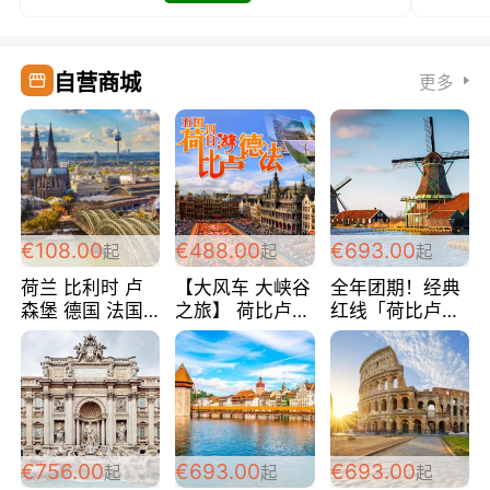
自营商城
更多
€108.00
€488.00
€693.00
起
起
起
荷兰 比利时 卢
【大风车 大峡谷
全年团期！经典
森堡 德国 法国
之旅】 荷比卢德
红线「荷比卢德
超爽玩遍西欧 循
法 巴黎上下 经
法」七天循环 五
环线 全程四星宾
典五国四日游
国 仅售99欧/人/
馆 108欧/人/天
488欧/人
天！巴黎上下！
包拼房~
€756.00
€693.00
€693.00
起
起
起