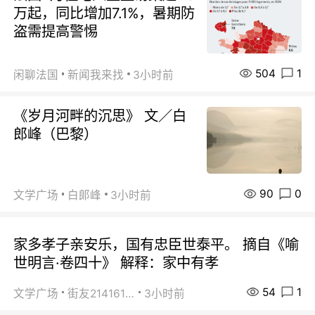
万起，同比增加7.1%，暑期防
盗需提高警惕
504
1
闲聊法国
新闻我来找
3小时前
《岁月河畔的沉思》 文／白
郎峰（巴黎）
90
0
文学广场
白郞峰
3小时前
家多孝子亲安乐，国有忠臣世泰平。 摘自《喻
世明言·卷四十》 解释：家中有孝
54
1
文学广场
街友21416156
3小时前