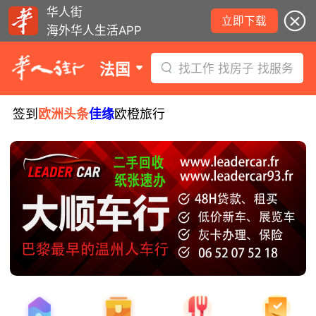
华人街
立即下载
海外华人生活APP
法国
找工作 找房子 找服务
签到
欧洲头条
佳缘
欧橙旅行