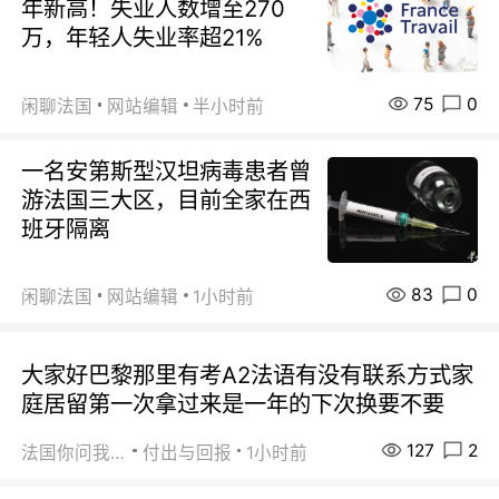
年新高！失业人数增至270
万，年轻人失业率超21%
75
0
闲聊法国
网站编辑
半小时前
一名安第斯型汉坦病毒患者曾
游法国三大区，目前全家在西
班牙隔离
83
0
闲聊法国
网站编辑
1小时前
大家好巴黎那里有考A2法语有没有联系方式家
庭居留第一次拿过来是一年的下次换要不要
127
2
法国你问我答
付出与回报
1小时前