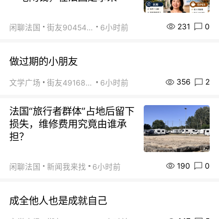
231
0
闲聊法国
街友90454511
6小时前
做过期的小朋友
356
2
文学广场
街友49168527
6小时前
法国“旅行者群体”占地后留下
损失，维修费用究竟由谁承
担？
190
0
闲聊法国
新闻我来找
6小时前
成全他人也是成就自己