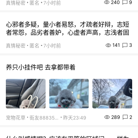
240
9
真情秘密
匿名
7小时前
心邪者多疑，量小者易怒，才疏者好辩，志短
者常怨，品劣者善妒，心虚者声高，志浅者固
141
3
真情秘密
匿名
7小时前
养只小挂件吧 去拿都带着
289
2
宠物花草
街友88835518
昨天23:49