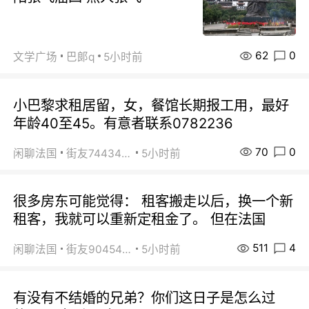
62
0
文学广场
巴郞q
5小时前
小巴黎求租居留，女，餐馆长期报工用，最好
年龄40至45。有意者联系0782236
70
0
闲聊法国
街友74434350
5小时前
很多房东可能觉得： 租客搬走以后，换一个新
租客，我就可以重新定租金了。 但在法国
511
4
闲聊法国
街友90454511
5小时前
有没有不结婚的兄弟？你们这日子是怎么过