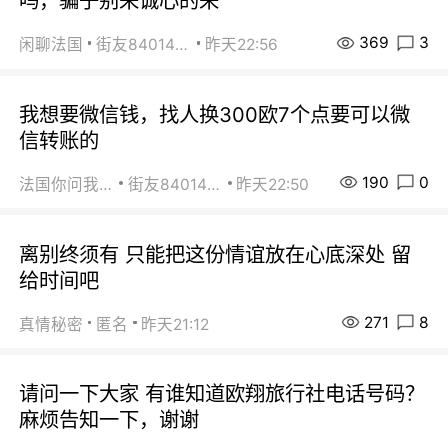
吗，骗子别来诚心的来
369
3
闲聊法国
街友84014588
昨天22:56
我想要微信钱，找人换300欧7个点要可以微
信转账的
190
0
法国你问我答
街友84014588
昨天22:50
离别终须有 只能把这份情谊放在心底深处 留
给时间吧
271
8
真情秘密
匿名
昨天21:12
请问一下大家 有谁知道欧翔旅行社电话号码？
麻烦告知一下，谢谢