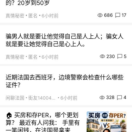
的？20岁到50岁
686
17
真情秘密
匿名
6小时前
骗男人就是要让他觉得自己是人上人；骗女人
就是要让她觉得自己是心上人。
230
5
真情秘密
匿名
6小时前
近期法国去西班牙，边境警察会检查什么哪些
证件？
328
4
闲聊法国
街友14004820
6小时前
🏠 买房和存PER，哪个更划
算？ 最近有人问我： 手里有
一笔闲钱，在法国是拿来