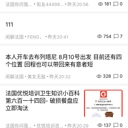
181
0
法国你问我答
街友44498484
昨天20:56
111
754
7
闲聊法国
FENG，
昨天20:41
本人开车去布列塔尼 8月10号出发 目前还有四
个位置 回程也可以带回来有意者短
328
0
闲聊法国
美女无敌
昨天20:32
法国优悦培训卫生知识小百科
第六百一十四回- 破损餐盘应
立即淘汰
137
0
法国你问我答
优悦培训咨询
昨天20:29