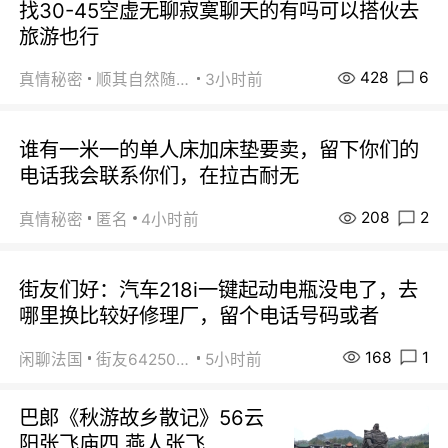
找30-45空虚无聊寂寞聊天的有吗可以搭伙去
旅游也行
428
6
真情秘密
顺其自然随缘
3小时前
谁有一米一的单人床加床垫要卖，留下你们的
电话我会联系你们，在拉古耐无
208
2
真情秘密
匿名
4小时前
街友们好：汽车218i一键起动电瓶没电了，去
哪里换比较好修理厂，留个电话号码或者
168
1
闲聊法国
街友64250024
5小时前
巴郞《秋游故乡散记》56云
阳张飞庙四 燕人张飞