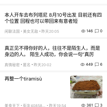
本人开车去布列塔尼 8月10号出发 目前还有四
个位置 回程也可以带回来有意者短
146
0
闲聊法国
美女无敌
昨天20:05
真正见不得你好的人，往往不是陌生人，而是
身边的人。 陌生人成功，你会说一句“真厉
449
6
真情秘密
匿名
昨天20:02
再整一个tiramisù
361
3
美食天下
街友40858442
昨天19:54