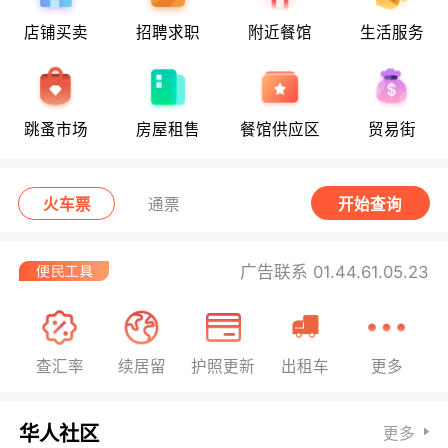
店铺买卖
招聘求职
附近餐馆
生活服务
跳蚤市场
房屋租售
餐馆供应区
贸易街
火车票
通票
开始查询
广告联系 01.44.61.05.23
查汇率
续居留
护照更新
出租车
更多
华人社区
更多