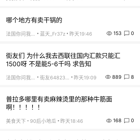
哪个地方有卖干锅的
153
0
法国你问我答
蓝天_Fr37z
昨天19:46
街友们 为什么我去西联往国内汇款只能汇
1500呀 不是能5-6千吗 求告知
889
8
法国你问我答
街友64823891
昨天19:09
普拉多哪里有卖麻辣烫里的那种牛筋面
啊！！！！！
168
0
美食天下
90后小地瓜
昨天18:46