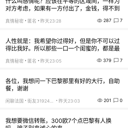
什么叫感情呢？应该在平等的区域间，一样为
对方考虑，如果有一方付出了，金钱，得不到
287
7
真情秘密
匿名
昨天23:28
人性就是：我希望你过得好，但是你不可以过
得比我好。所以那些一口一个闺蜜的，都是最
379
7
真情秘密
匿名
昨天23:05
各位，我想问一下巴黎那里有好的大行，自助
餐，谢谢
201
0
闲聊法国
街友31924072
昨天23:03
我想要微信转账，300欧7个点巴黎有人换