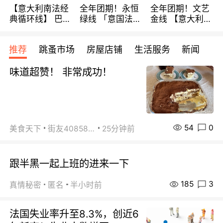
【意大利南法经
全年团期！永恒
全年团期！文艺
典循环线】 巴黎
绿线 「意国法
金线 【意大利一
上下 所有日期铁
南」巴黎上下 去
地】 循环7日游
发！ 全程四星级
意大利 南法 99
全程693欧/人起
推荐
跳蚤市场
房屋店铺
生活服务
新闻
宾馆 108欧/天起
欧/天起 ~包拼房
每周铁发！
全程756欧/位
味道超赞！ 非常成功！
54
0
美食天下
街友40858442
25分钟前
跟半黑一起上班的进来一下
185
3
真情秘密
匿名
半小时前
法国失业率升至8.3%，创近6