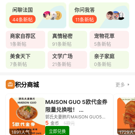
闲聊法国
你问我答
44条新帖
11条新帖
商家自荐区
真情秘密
宠物花草
1条新帖
91条新帖
5条新帖
美食天下
文学广场
亲子家庭
7条新帖
21条新帖
0条新帖
积分商城
更多
MAISON GUO 5欧代金券
限量兑换啦！ ...
郭氏夫妻肺片MAISON GUO5欧代金券限量兑换啦！
5
金币
5欧元
立即兑换
1891人气
1729人