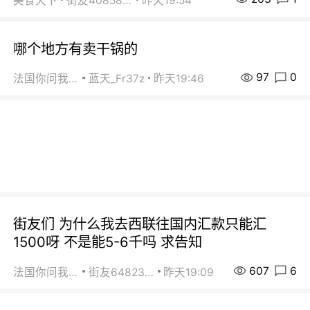
美食天下
街友40858442
昨天19:54
哪个地方有卖干锅的
97
0
法国你问我答
蓝天_Fr37z
昨天19:46
街友们 为什么我去西联往国内汇款只能汇
1500呀 不是能5-6千吗 求告知
607
6
法国你问我答
街友64823891
昨天19:09