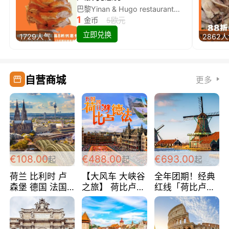
巴黎Yinan & Hugo restaurant除简餐类全场8折
1
金币
5欧元
立即兑换
1729人气
2862
自营商城
更多
€108.00
€488.00
€693.00
起
起
起
荷兰 比利时 卢
【大风车 大峡谷
全年团期！经典
森堡 德国 法国
之旅】 荷比卢德
红线「荷比卢德
超爽玩遍西欧 循
法 巴黎上下 经
法」七天循环 五
环线 全程四星宾
典五国四日游
国 仅售99欧/人/
馆 108欧/人/天
488欧/人
天！巴黎上下！