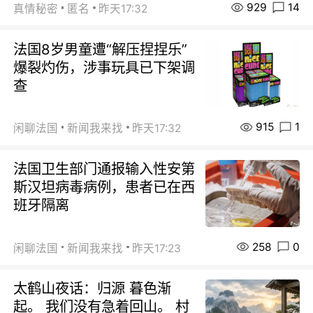
929
14
真情秘密
匿名
昨天17:32
法国8岁男童遭“解压捏捏乐”
爆裂灼伤，涉事玩具已下架调
查
915
1
闲聊法国
新闻我来找
昨天17:32
法国卫生部门通报输入性安第
斯汉坦病毒病例，患者已在西
班牙隔离
258
0
闲聊法国
新闻我来找
昨天17:23
太鹤山夜话：归源 暮色渐
起。 我们没有急着回山。 村