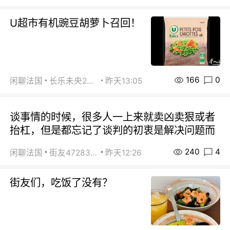
U超市有机豌豆胡萝卜召回！
166
0
闲聊法国
长乐未央2015
昨天13:05
谈事情的时候，很多人一上来就卖凶卖狠或者
抬杠，但是都忘记了谈判的初衷是解决问题而
240
4
闲聊法国
街友472838572
昨天12:26
街友们，吃饭了没有？