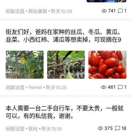
741
1
闲聊法国
网站编辑
昨天15:39
街友们好，爸妈在家种的丝瓜、冬瓜、黄瓜、
韭菜、小西红柿、浦瓜等想卖掉，可现摘在9
461
1
Feimei
闲聊法国
昨天15:25
本人需要一台二手自行车，不要太贵，一般就
可以，有的私信我，谢谢。
375
18
闲聊法国
槟屿
昨天15:19