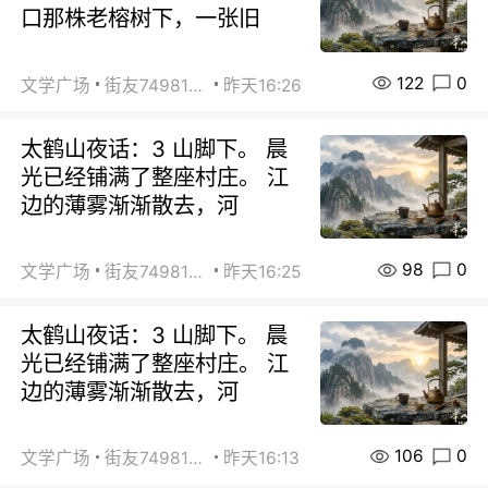
口那株老榕树下，一张旧
122
0
文学广场
街友74981146
昨天16:26
太鹤山夜话：3 山脚下。 晨
光已经铺满了整座村庄。 江
边的薄雾渐渐散去，河
98
0
文学广场
街友74981146
昨天16:25
太鹤山夜话：3 山脚下。 晨
光已经铺满了整座村庄。 江
边的薄雾渐渐散去，河
106
0
文学广场
街友74981146
昨天16:13