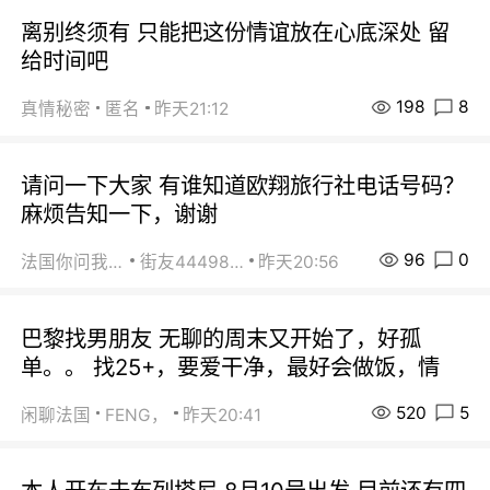
离别终须有 只能把这份情谊放在心底深处 留
给时间吧
198
8
真情秘密
匿名
昨天21:12
请问一下大家 有谁知道欧翔旅行社电话号码？
麻烦告知一下，谢谢
96
0
法国你问我答
街友44498484
昨天20:56
巴黎找男朋友 无聊的周末又开始了，好孤
单。。 找25+，要爱干净，最好会做饭，情
520
5
闲聊法国
FENG，
昨天20:41