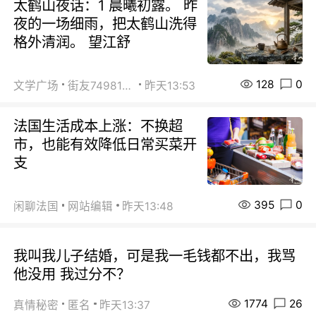
太鹤山夜话：1 晨曦初露。 昨
夜的一场细雨，把太鹤山洗得
格外清润。 望江舒
128
0
文学广场
街友74981146
昨天13:53
法国生活成本上涨：不换超
市，也能有效降低日常买菜开
支
395
0
闲聊法国
网站编辑
昨天13:48
我叫我儿子结婚，可是我一毛钱都不出，我骂
他没用 我过分不？
1774
26
真情秘密
匿名
昨天13:37