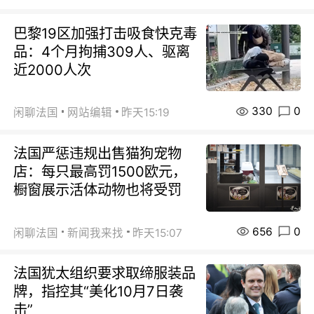
巴黎19区加强打击吸食快克毒
品：4个月拘捕309人、驱离
近2000人次
330
0
闲聊法国
网站编辑
昨天15:19
法国严惩违规出售猫狗宠物
店：每只最高罚1500欧元，
橱窗展示活体动物也将受罚
656
0
闲聊法国
新闻我来找
昨天15:07
法国犹太组织要求取缔服装品
牌，指控其“美化10月7日袭
击”