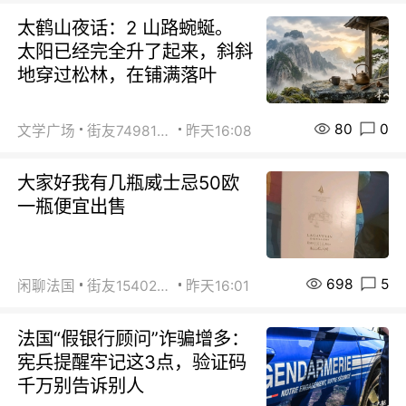
太鹤山夜话：2 山路蜿蜒。
太阳已经完全升了起来，斜斜
地穿过松林，在铺满落叶
80
0
文学广场
街友74981146
昨天16:08
大家好我有几瓶威士忌50欧
一瓶便宜出售
698
5
闲聊法国
街友15402223
昨天16:01
法国“假银行顾问”诈骗增多：
宪兵提醒牢记这3点，验证码
千万别告诉别人