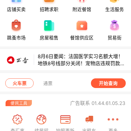
8月6日要闻：法国医学实习名额大增！
店铺买卖
招聘求职
附近餐馆
生活服务
地铁8号线部分关闭！宠物店违规罚款出
炉！
巴黎地铁音乐家海选启动！
跳蚤市场
房屋租售
餐馆供应区
贸易街
8月6日要闻：法国医学实习名额大增！
地铁8号线部分关闭！宠物店违规罚款出
炉！
巴黎地铁音乐家海选启动！
火车票
通票
开始查询
广告联系 01.44.61.05.23
查汇率
续居留
护照更新
出租车
更多