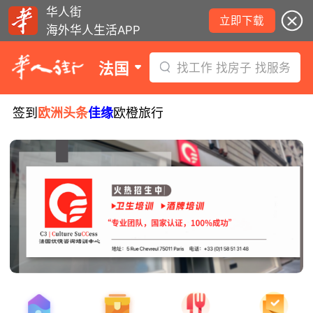
华人街
立即下载
海外华人生活APP
法国
找工作 找房子 找服务
签到
欧洲头条
佳缘
欧橙旅行