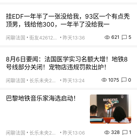
挂EDF一年半了一张没给我，93区一个有点秃
顶男，钱给他300，一年半了没给我一
621
5
闲聊法国
街友42612092
昨天13:36
8月6日要闻：法国医学实习名额大增！地铁8
号线部分关闭！宠物店违规罚款出炉！
1075
0
闲聊法国
长乐未央2015
昨天13:24
巴黎地铁音乐家海选启动！
328
1
闲聊法国
长乐未央2015
昨天13:06