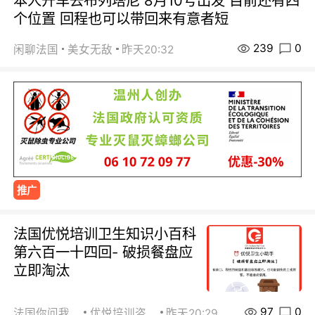
本人开车去布列塔尼 8月10号出发 目前还有四
个位置 回程也可以带回来有意者短
239
0
闲聊法国
美女无敌
昨天20:32
推广
法国优悦培训卫生知识小百科
第六百一十四回- 破损餐盘应
立即淘汰
97
0
法国你问我答
优悦培训咨询
昨天20:29