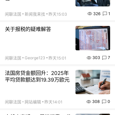
326
1
闲聊法国
新闻我来找
昨天15:03
关于报税的疑难解答
303
7
George123
闲聊法国
昨天15:01
法国房贷金额回升：2025年
平均贷款额达到19.39万欧元
308
0
闲聊法国
网站编辑
昨天14:01