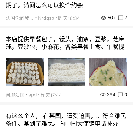
期了。请问怎么可以换个约会
507
7
Nrdqsb
法国你问我答
昨天18:34
本店提供早餐包子，馒头，油条，豆浆，芝麻
球，豆沙包，小麻花，各类早餐主食。午餐提
264
0
apd
闲聊法国
昨天17:44
有这么个人， 在某国，遭受迫害，。符合难民
条件。拿到了难民。向中国大使馆申请补办