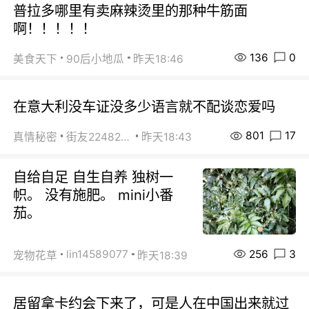
普拉多哪里有卖麻辣烫里的那种牛筋面
啊！！！！！
136
0
美食天下
90后小地瓜
昨天18:46
在意大利没车证没多少语言就不配谈恋爱吗
801
17
真情秘密
街友22482465
昨天18:43
自给自足 自生自养 独树一
帜。 没有施肥。 mini小番
茄。
256
3
lin14589077
宠物花草
昨天18:39
居留拿卡约会下来了，可是人在中国出来就过