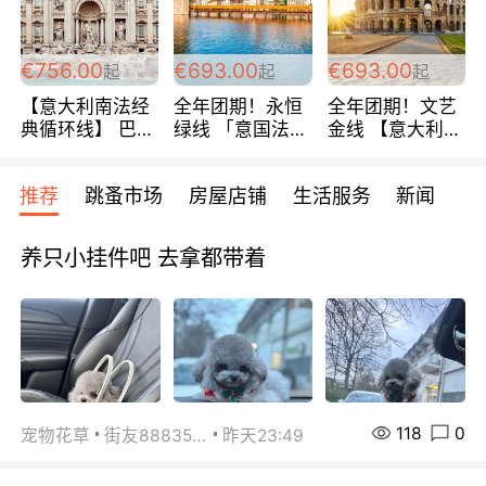
包拼房~
€756.00
€693.00
€693.00
起
起
起
【意大利南法经
全年团期！永恒
全年团期！文艺
典循环线】 巴黎
绿线 「意国法
金线 【意大利一
上下 所有日期铁
南」巴黎上下 去
地】 循环7日游
发！ 全程四星级
意大利 南法 99
全程693欧/人起
推荐
跳蚤市场
房屋店铺
生活服务
新闻
宾馆 108欧/天起
欧/天起 ~包拼房
每周铁发！
全程756欧/位
养只小挂件吧 去拿都带着
118
0
宠物花草
街友88835518
昨天23:49