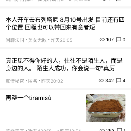
本人开车去布列塔尼 8月10号出发 目前还有四
个位置 回程也可以带回来有意者短
107
0
闲聊法国
美女无敌
昨天20:05
真正见不得你好的人，往往不是陌生人，而是
身边的人。 陌生人成功，你会说一句“真厉
342
4
真情秘密
匿名
昨天20:02
再整一个tiramisù
263
1