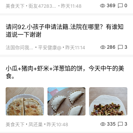
369
0
美食天下
街友472838572
昨天11:48
请问92.小孩子申请法籍.法院在哪里？有谁知
道说一下谢谢
286
3
法国你问我答
平安健康@
昨天11:14
小瓜+猪肉+虾米+洋葱馅的饼，今天中午的美
食。
335
3
美食天下
凤还巢
昨天10:48