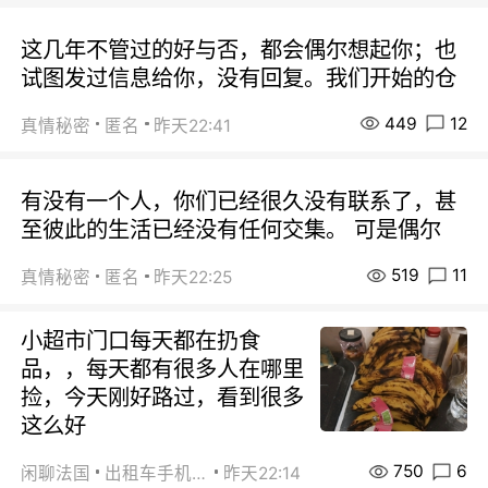
这几年不管过的好与否，都会偶尔想起你；也
试图发过信息给你，没有回复。我们开始的仓
449
12
真情秘密
匿名
昨天22:41
有没有一个人，你们已经很久没有联系了，甚
至彼此的生活已经没有任何交集。 可是偶尔
519
11
真情秘密
匿名
昨天22:25
小超市门口每天都在扔食
品，，每天都有很多人在哪里
捡，今天刚好路过，看到很多
这么好
750
6
闲聊法国
出租车手机0626
昨天22:14