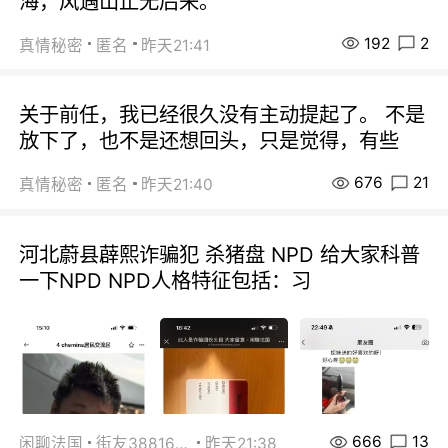
海，风遇山止无后来。
192
2
真情秘密
匿名
昨天21:41
关于前任，我已经很久没有主动提起了。 不是
放下了，也不是还想回头，只是觉得，有些
676
21
真情秘密
匿名
昨天21:40
河北蔚县薜熙诈骗犯 杀猪盘 NPD 给大家科普
一下NPD NPD人格特征包括：习
666
13
闲聊法国
街友38816967
昨天21:38