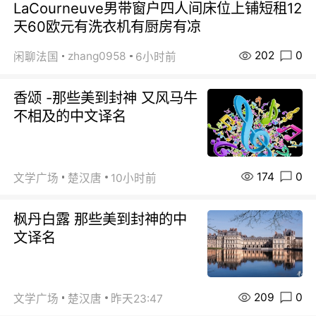
LaCourneuve男带窗户四人间床位上铺短租12
天60欧元有洗衣机有厨房有凉
202
0
zhang0958
闲聊法国
6小时前
香颂 -那些美到封神 又风马牛
不相及的中文译名
174
0
文学广场
楚汉唐
10小时前
枫丹白露 那些美到封神的中
文译名
209
0
文学广场
楚汉唐
昨天23:47