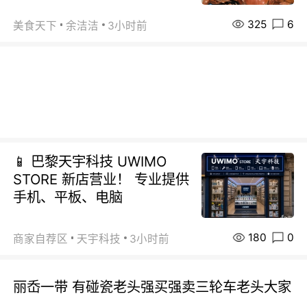
325
6
美食天下
余洁洁
3小时前
📱 巴黎天宇科技 UWIMO
STORE 新店营业！ 专业提供
手机、平板、电脑
180
0
商家自荐区
天宇科技
3小时前
丽岙一带 有碰瓷老头强买强卖三轮车老头大家