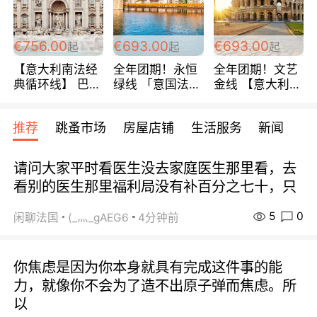
包拼房~
€756.00
€693.00
€693.00
起
起
起
【意大利南法经
全年团期！永恒
全年团期！文艺
典循环线】 巴黎
绿线 「意国法
金线 【意大利一
上下 所有日期铁
南」巴黎上下 去
地】 循环7日游
发！ 全程四星级
意大利 南法 99
全程693欧/人起
推荐
跳蚤市场
房屋店铺
生活服务
新闻
宾馆 108欧/天起
欧/天起 ~包拼房
每周铁发！
全程756欧/位
请问大家平时看医生没去家庭医生那里看，去
看别的医生那里福利局没有补百分之七十，只
5
0
闲聊法国
(_灬_gAEG6
4分钟前
你焦虑是因为你本身就具有完成这件事的能
力，就像你不会为了造不出原子弹而焦虑。所
以