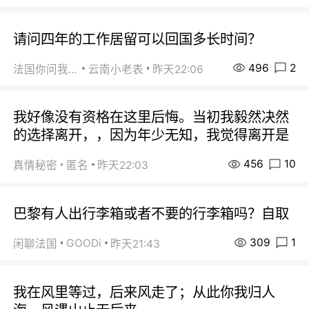
请问四年的工作居留可以回国多长时间？
496
2
法国你问我答
云南小老表
昨天22:06
我好像没有资格在这里后悔。当初我毅然决然
的选择离开，，因为年少无知，我觉得离开是
456
10
真情秘密
匿名
昨天22:03
巴黎有人出行李箱或者不要的行李箱吗？自取
309
1
GOODi
闲聊法国
昨天21:43
我在风里等过，后来风走了；从此你我归人