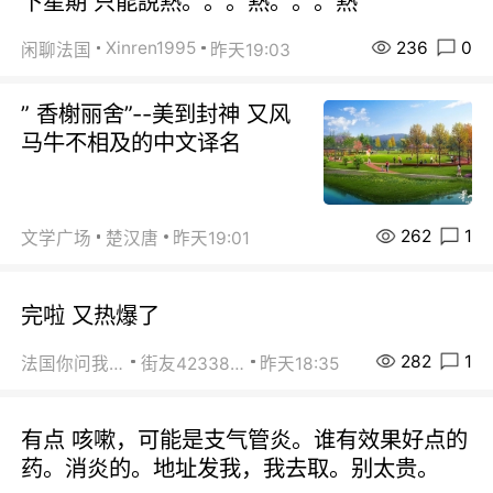
下星期 只能說熱。。。熱。。。熱
236
0
Xinren1995
闲聊法国
昨天19:03
” 香榭丽舍”--美到封神 又风
马牛不相及的中文译名
262
1
文学广场
楚汉唐
昨天19:01
完啦 又热爆了
282
1
法国你问我答
街友42338202
昨天18:35
有点 咳嗽，可能是支气管炎。谁有效果好点的
药。消炎的。地址发我，我去取。别太贵。