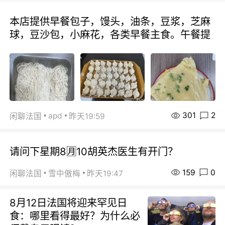
本店提供早餐包子，馒头，油条，豆浆，芝麻
球，豆沙包，小麻花，各类早餐主食。午餐提
301
2
apd
闲聊法国
昨天19:59
请问下星期8🈷️10胡英杰医生有开门？
159
0
闲聊法国
雪中傲梅
昨天19:47
8月12日法国将迎来罕见日
食：哪里看得最好？为什么必