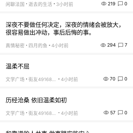
219
0
闲聊法国
逝去的生活
3小时前
深夜不要做任何决定，深夜的情绪会被放大，
很容易做出冲动，事后后悔的事。
294
7
真情秘密
四月的鱼
4小时前
温柔不屈
70
0
文学广场
街友49168527
4小时前
历经沧桑 依旧温柔如初
57
0
文学广场
街友49168527
4小时前