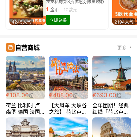
龙龙私房菜8折优惠券限量领取
1
金币
10欧元
立即兑换
4245人气
2194人气
自营商城
更多
€108.00
€488.00
€693.00
起
起
起
荷兰 比利时 卢
【大风车 大峡谷
全年团期！经典
森堡 德国 法国
之旅】 荷比卢德
红线「荷比卢德
超爽玩遍西欧 循
法 巴黎上下 经
法」七天循环 五
环线 全程四星宾
典五国四日游
国 仅售99欧/人/
馆 108欧/人/天
488欧/人
天！巴黎上下！