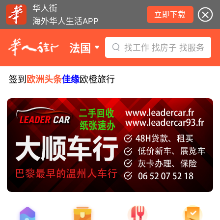
华人街
立即下载
海外华人生活APP
法国
找工作 找房子 找服务
签到
欧洲头条
佳缘
欧橙旅行
少年拾金不昧被嘉奖，获赠所捡款项！
西班牙小偷在法行窃被捕！