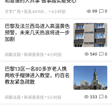
和靠谱的人共事 做事踏实能安心
99
0
文学广场
街友49168527
4小时前
巴黎及法兰西岛进入高温黄色
预警，未来几天热浪将进一步
加剧
540
0
闲聊法国
新闻我来找
4小时前
巴黎13区一名80多岁老人携
两枚手榴弹进入教堂，约百名
教友紧急疏散
333
0
闲聊法国
新闻我来找
5小时前