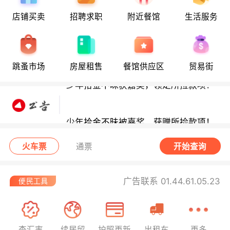
店铺买卖
招聘求职
附近餐馆
生活服务
少年拾金不昧获嘉奖，领走所捡款项！
跳蚤市场
房屋租售
餐馆供应区
贸易街
少年拾金不昧获嘉奖，领走所捡款项！
少年拾金不昧被嘉奖，获赠所捡款项！
西班牙小偷在法行窃被捕！
火车票
通票
开始查询
广告联系 01.44.61.05.23
查汇率
续居留
护照更新
出租车
更多