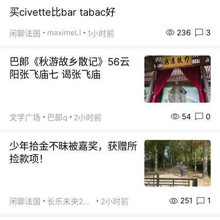
买civette比bar tabac好
236
3
maximeLI
闲聊法国
1小时前
巴郞《秋游故乡散记》56云
阳张飞庙七 谒张飞庙
54
0
文学广场
巴郞q
2小时前
少年拾金不昧被嘉奖，获赠所
捡款项！
251
1
闲聊法国
长乐未央2015
2小时前