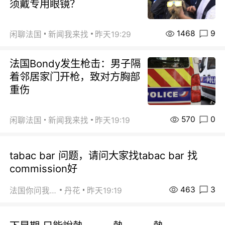
须戴专用眼镜？
1468
9
闲聊法国
新闻我来找
昨天19:29
法国Bondy发生枪击：男子隔
着邻居家门开枪，致对方胸部
重伤
570
0
闲聊法国
新闻我来找
昨天19:19
tabac bar 问题，请问大家找tabac bar 找
commission好
463
3
法国你问我答
丹花
昨天19:19