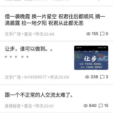
借一袭晚霞 换一片星空 祝君往后都顺风 摘一
滴晨露 捡一地夕阳 祝君从此都无恙
155
0
文学广场
匿名
昨天20:49
让步，谁可以做到。。
。。。 。。
338
3
lin14589077
文学广场
昨天20:09
跟一个不正常的人交流太难了。
840
15
真情秘密
匿名
昨天20:01