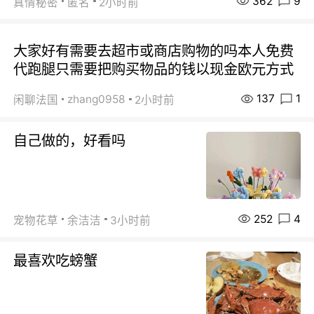
362
9
真情秘密
匿名
2小时前
大家好有需要去超市或商店购物的吗本人免费
代跑腿只需要把购买物品的钱以现金欧元方式
137
1
zhang0958
闲聊法国
2小时前
自己做的，好看吗
252
4
宠物花草
余洁洁
3小时前
最喜欢吃螃蟹