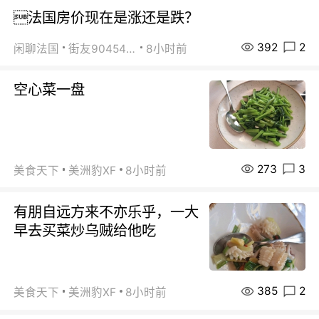
法国房价现在是涨还是跌？
392
2
闲聊法国
街友90454511
8小时前
空心菜一盘
273
3
美食天下
美洲豹XF
8小时前
有朋自远方来不亦乐乎，一大
早去买菜炒乌贼给他吃
385
2
美食天下
美洲豹XF
8小时前