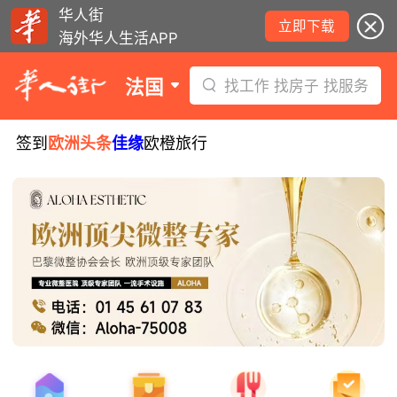
华人街
立即下载
海外华人生活APP
法国
找工作 找房子 找服务
签到
欧洲头条
佳缘
欧橙旅行