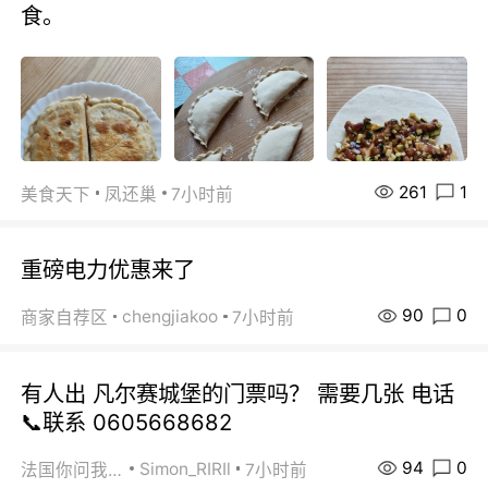
食。
261
1
美食天下
凤还巢
7小时前
重磅电力优惠来了
90
0
chengjiakoo
商家自荐区
7小时前
有人出 凡尔赛城堡的门票吗？ 需要几张 电话
📞联系 0605668682
94
0
Simon_RIRIl
法国你问我答
7小时前