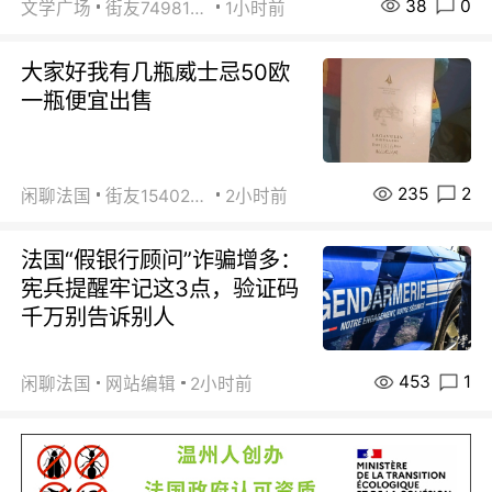
38
0
文学广场
街友74981146
1小时前
大家好我有几瓶威士忌50欧
一瓶便宜出售
235
2
闲聊法国
街友15402223
2小时前
法国“假银行顾问”诈骗增多：
宪兵提醒牢记这3点，验证码
千万别告诉别人
453
1
闲聊法国
网站编辑
2小时前