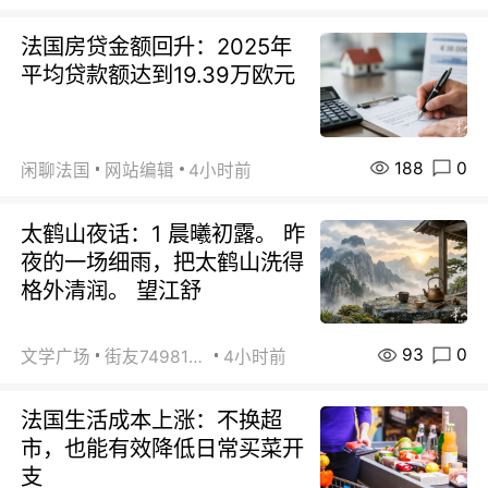
法国房贷金额回升：2025年
平均贷款额达到19.39万欧元
188
0
闲聊法国
网站编辑
4小时前
太鹤山夜话：1 晨曦初露。 昨
夜的一场细雨，把太鹤山洗得
格外清润。 望江舒
93
0
文学广场
街友74981146
4小时前
法国生活成本上涨：不换超
市，也能有效降低日常买菜开
支