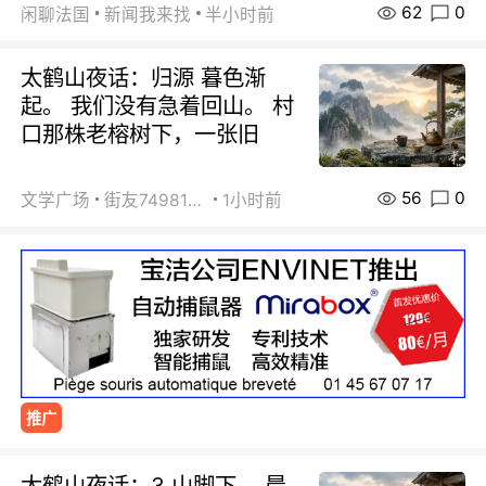
62
0
闲聊法国
新闻我来找
半小时前
太鹤山夜话：归源 暮色渐
起。 我们没有急着回山。 村
口那株老榕树下，一张旧
56
0
文学广场
街友74981146
1小时前
推广
太鹤山夜话：3 山脚下。 晨