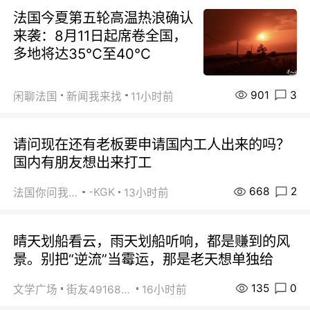
法国今夏第五轮高温热浪确认
来袭：8月11日起席卷全国，
多地将达35℃至40℃
901
3
闲聊法国
新闻我来找
11小时前
请问现在还有老板要申请国内工人出来的吗？
国内有朋友想出来打工
668
2
-KGK
法国你问我答
13小时前
晴天划船看云，雨天划船听响，都是赚到的风
景。别把“逆流”当霉运，那是老天想单独给
135
0
文学广场
街友49168527
16小时前