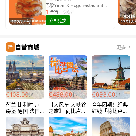
巴黎Yinan & Hugo restaurant除简餐类全场8折
1
金币
5欧元
立即兑换
1628人气
2761人
自营商城
更多
€108.00
€488.00
€693.00
起
起
起
荷兰 比利时 卢
【大风车 大峡谷
全年团期！经典
森堡 德国 法国
之旅】 荷比卢德
红线「荷比卢德
超爽玩遍西欧 循
法 巴黎上下 经
法」七天循环 五
环线 全程四星宾
典五国四日游
国 仅售99欧/人/
馆 108欧/人/天
488欧/人
天！巴黎上下！