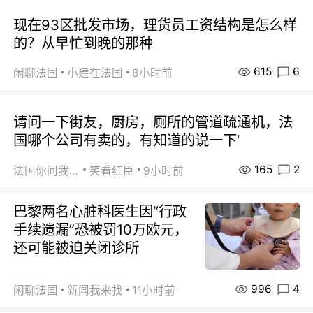
现在93区批发市场，理货员工资结构是怎么样
的？从早忙到晚的那种
615
6
闲聊法国
小建在法国
8小时前
请问一下街友，厨房，厕所的管道疏通机，法
国哪个公司有卖的，有知道的说一下′
165
2
法国你问我答
笑看红臣
9小时前
巴黎两名心脏科医生因“行政
手续遗漏”恐被罚10万欧元，
还可能被迫关闭诊所
996
4
闲聊法国
新闻我来找
11小时前