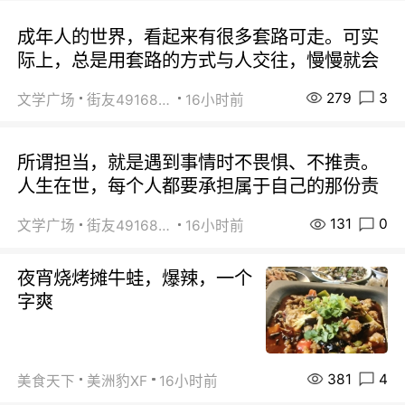
成年人的世界，看起来有很多套路可走。可实
际上，总是用套路的方式与人交往，慢慢就会
279
3
文学广场
街友49168527
16小时前
所谓担当，就是遇到事情时不畏惧、不推责。
人生在世，每个人都要承担属于自己的那份责
131
0
文学广场
街友49168527
16小时前
夜宵烧烤摊牛蛙，爆辣，一个
字爽
381
4
美食天下
美洲豹XF
16小时前