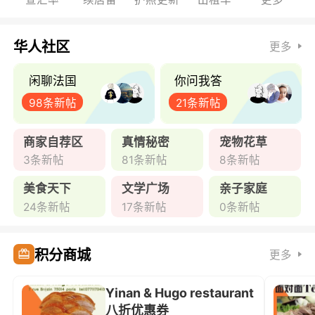
华人社区
更多
闲聊法国
你问我答
98条新帖
21条新帖
商家自荐区
真情秘密
宠物花草
3条新帖
81条新帖
8条新帖
美食天下
文学广场
亲子家庭
24条新帖
17条新帖
0条新帖
积分商城
更多
Yinan & Hugo restaurant
八折优惠券