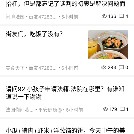
抬杠，但是都忘记了谈判的初衷是解决问题而
166
4
闲聊法国
街友472838572
5小时前
街友们，吃饭了没有？
283
0
美食天下
街友472838572
6小时前
请问92.小孩子申请法籍.法院在哪里？有谁知
道说一下谢谢
179
1
法国你问我答
平安健康@
6小时前
小瓜+猪肉+虾米+洋葱馅的饼，今天中午的美