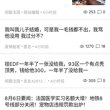
253
0
闲聊法国
网站编辑
4小时前
我叫我儿子结婚，可是我一毛钱都不出，我骂
他没用 我过分不？
1270
18
真情秘密
匿名
4小时前
挂EDF一年半了一张没给我，93区一个有点秃
顶男，钱给他300，一年半了没给我一
305
0
闲聊法国
街友42612092
4小时前
8月6日要闻：法国医学实习名额大增！地铁8
号线部分关闭！宠物店违规罚款出炉！