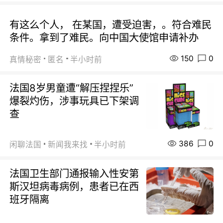
有这么个人， 在某国，遭受迫害，。符合难民
条件。拿到了难民。向中国大使馆申请补办
150
0
真情秘密
匿名
半小时前
法国8岁男童遭“解压捏捏乐”
爆裂灼伤，涉事玩具已下架调
查
386
0
闲聊法国
新闻我来找
半小时前
法国卫生部门通报输入性安第
斯汉坦病毒病例，患者已在西
班牙隔离