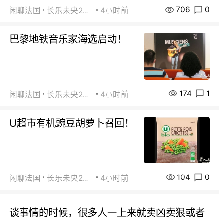
706
0
闲聊法国
长乐未央2015
4小时前
巴黎地铁音乐家海选启动！
174
1
闲聊法国
长乐未央2015
4小时前
U超市有机豌豆胡萝卜召回！
104
0
闲聊法国
长乐未央2015
4小时前
谈事情的时候，很多人一上来就卖凶卖狠或者