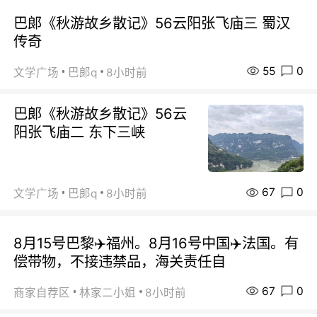
巴郞《秋游故乡散记》56云阳张飞庙三 蜀汉
传奇
55
0
文学广场
巴郞q
8小时前
巴郞《秋游故乡散记》56云
阳张飞庙二 东下三峡
67
0
文学广场
巴郞q
8小时前
8月15号巴黎✈️福州。8月16号中国✈️法国。有
偿带物，不接违禁品，海关责任自
67
0
商家自荐区
林家二小姐
8小时前