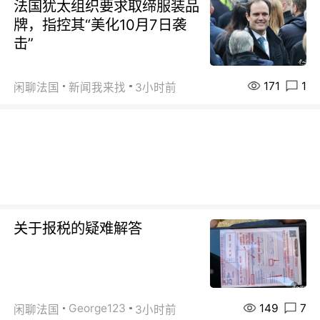
法国犹太组织要求取缔服装品
牌，指控其“美化10月7日袭
击”
171
1
闲聊法国
新闻我来找
3小时前
关于报税的疑难解答
149
7
George123
闲聊法国
3小时前