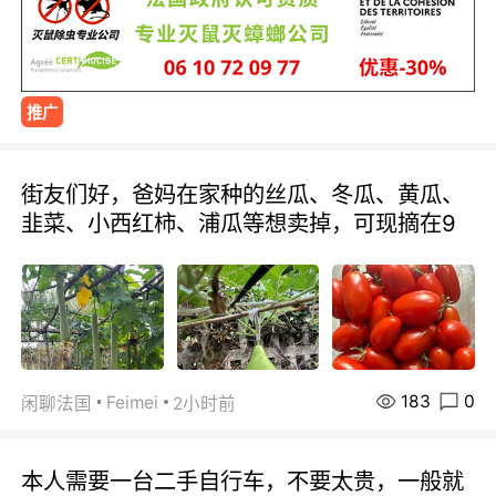
推广
街友们好，爸妈在家种的丝瓜、冬瓜、黄瓜、
韭菜、小西红柿、浦瓜等想卖掉，可现摘在9
183
0
Feimei
闲聊法国
2小时前
本人需要一台二手自行车，不要太贵，一般就