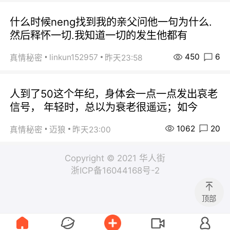
什么时候neng找到我的亲父问他一句为什么.
然后释怀一切.我知道一切的发生他都有
450
6
linkun152957
真情秘密
昨天23:58
人到了50这个年纪，身体会一点一点发出哀老
信号， 年轻时，总以为衰老很遥远；如今
1062
20
真情秘密
迈狼
昨天23:00
Copyright © 2021 华人街
浙ICP备16044168号-2
顶部