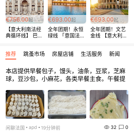
包拼房~
€756.00
€693.00
€693.00
起
起
起
【意大利南法经
全年团期！永恒
全年团期！文艺
典循环线】 巴黎
绿线 「意国法
金线 【意大利一
上下 所有日期铁
南」巴黎上下 去
地】 循环7日游
发！ 全程四星级
意大利 南法 99
全程693欧/人起
推荐
跳蚤市场
房屋店铺
生活服务
新闻
宾馆 108欧/天起
欧/天起 ~包拼房
每周铁发！
全程756欧/位
本店提供早餐包子，馒头，油条，豆浆，芝麻
球，豆沙包，小麻花，各类早餐主食。午餐提
32
0
apd
闲聊法国
19分钟前