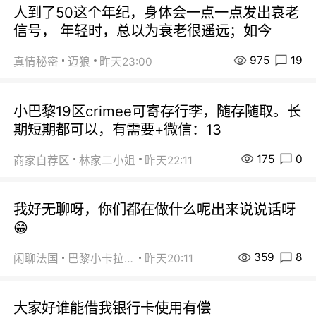
人到了50这个年纪，身体会一点一点发出哀老
信号， 年轻时，总以为衰老很遥远；如今
975
19
真情秘密
迈狼
昨天23:00
小巴黎19区crimee可寄存行李，随存随取。长
期短期都可以，有需要+微信：13
175
0
商家自荐区
林家二小姐
昨天22:11
我好无聊呀，你们都在做什么呢出来说说话呀
😁
359
8
闲聊法国
巴黎小卡拉咪
昨天20:11
大家好谁能借我银行卡使用有偿