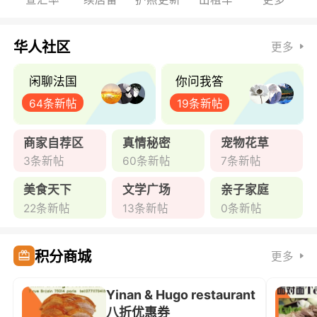
华人社区
更多
闲聊法国
你问我答
64条新帖
19条新帖
商家自荐区
真情秘密
宠物花草
3条新帖
60条新帖
7条新帖
美食天下
文学广场
亲子家庭
22条新帖
13条新帖
0条新帖
积分商城
更多
Yinan & Hugo restaurant
八折优惠券