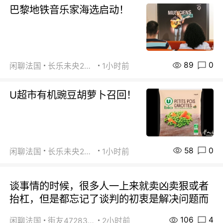
巴黎地铁音乐家海选启动！
89
0
闲聊法国
长乐未央2015
1小时前
U超市有机豌豆胡萝卜召回！
58
0
闲聊法国
长乐未央2015
1小时前
谈事情的时候，很多人一上来就卖凶卖狠或者
抬杠，但是都忘记了谈判的初衷是解决问题而
106
4
闲聊法国
街友472838572
2小时前