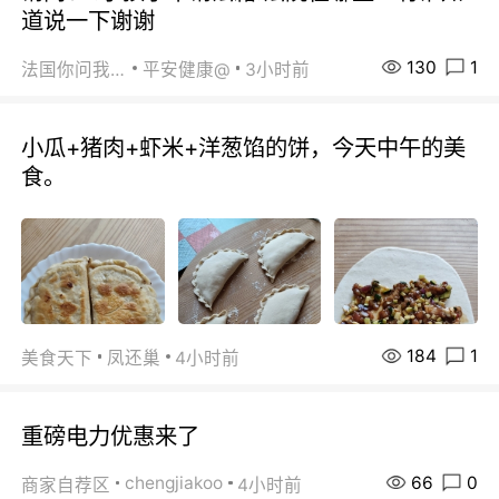
道说一下谢谢
130
1
法国你问我答
平安健康@
3小时前
小瓜+猪肉+虾米+洋葱馅的饼，今天中午的美
食。
184
1
美食天下
凤还巢
4小时前
重磅电力优惠来了
66
0
chengjiakoo
商家自荐区
4小时前