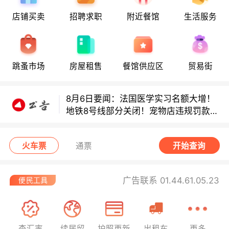
店铺买卖
招聘求职
附近餐馆
生活服务
8月6日要闻：法国医学实习名额大增！
地铁8号线部分关闭！宠物店违规罚款出
炉！
巴黎地铁音乐家海选启动！
跳蚤市场
房屋租售
餐馆供应区
贸易街
8月6日要闻：法国医学实习名额大增！
地铁8号线部分关闭！宠物店违规罚款出
炉！
巴黎地铁音乐家海选启动！
火车票
通票
开始查询
广告联系 01.44.61.05.23
查汇率
续居留
护照更新
出租车
更多