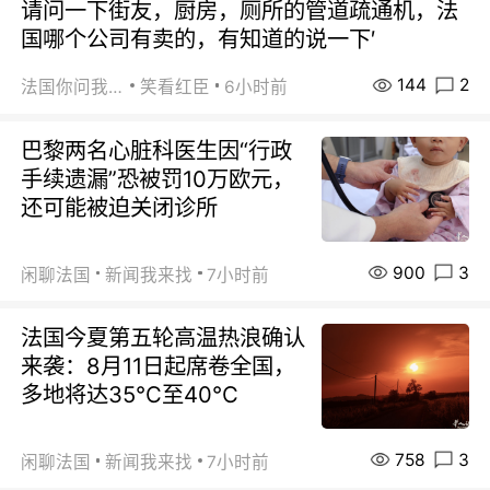
请问一下街友，厨房，厕所的管道疏通机，法
国哪个公司有卖的，有知道的说一下′
144
2
法国你问我答
笑看红臣
6小时前
巴黎两名心脏科医生因“行政
手续遗漏”恐被罚10万欧元，
还可能被迫关闭诊所
900
3
闲聊法国
新闻我来找
7小时前
法国今夏第五轮高温热浪确认
来袭：8月11日起席卷全国，
多地将达35℃至40℃
758
3
闲聊法国
新闻我来找
7小时前