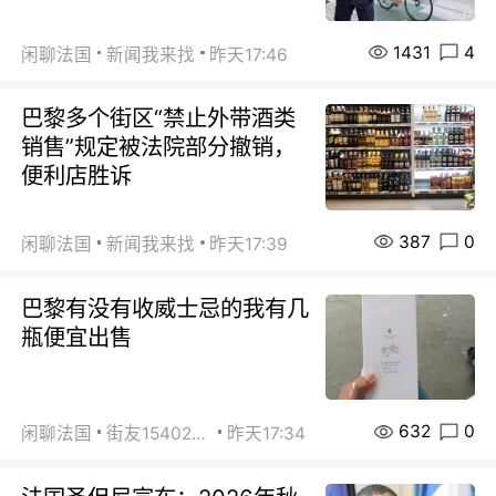
1431
4
闲聊法国
新闻我来找
昨天17:46
巴黎多个街区“禁止外带酒类
销售”规定被法院部分撤销，
便利店胜诉
387
0
闲聊法国
新闻我来找
昨天17:39
巴黎有没有收威士忌的我有几
瓶便宜出售
632
0
闲聊法国
街友15402223
昨天17:34