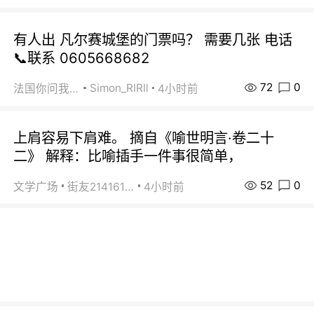
有人出 凡尔赛城堡的门票吗？ 需要几张 电话
📞联系 0605668682
72
0
Simon_RIRIl
法国你问我答
4小时前
上肩容易下肩难。 摘自《喻世明言·卷二十
二》 解释：比喻插手一件事很简单，
52
0
文学广场
街友21416156
4小时前