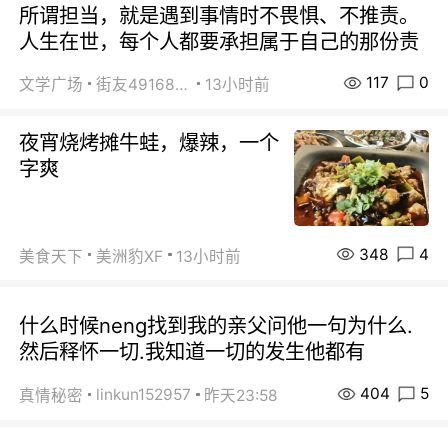
所谓担当，就是遇到事情时不畏惧、不推责。
人生在世，每个人都要承担属于自己的那份责
117
0
文学广场
街友49168527
13小时前
夜宵烧烤摊牛蛙，爆辣，一个
字爽
348
4
美食天下
美洲豹XF
13小时前
什么时候neng找到我的亲父问他一句为什么.
然后释怀一切.我知道一切的发生他都有
404
5
linkun152957
真情秘密
昨天23:58