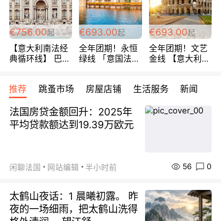
包拼房~
€756.00
€693.00
€693.00
起
起
起
【意大利南法经
全年团期！永恒
全年团期！文艺
典循环线】 巴黎
绿线 「意国法
金线 【意大利一
上下 所有日期铁
南」巴黎上下 去
地】 循环7日游
发！ 全程四星级
意大利 南法 99
全程693欧/人起
推荐
跳蚤市场
房屋店铺
生活服务
新闻
宾馆 108欧/天起
欧/天起 ~包拼房
每周铁发！
全程756欧/位
法国房贷金额回升：2025年
平均贷款额达到19.39万欧元
56
0
闲聊法国
网站编辑
半小时前
太鹤山夜话：1 晨曦初露。 昨
夜的一场细雨，把太鹤山洗得