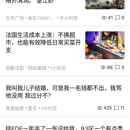
格外清润。 望江舒
41
0
文学广场
街友74981146
半小时前
法国生活成本上涨：不换超
市，也能有效降低日常买菜开
支
96
0
闲聊法国
网站编辑
1小时前
我叫我儿子结婚，可是我一毛钱都不出，我骂
他没用 我过分不？
425
11
真情秘密
匿名
1小时前
挂EDF一年半了一张没给我，93区一个有点秃