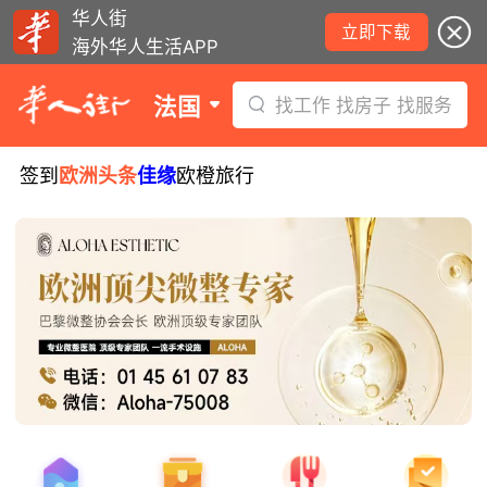
华人街
立即下载
海外华人生活APP
法国
找工作 找房子 找服务
签到
欧洲头条
佳缘
欧橙旅行