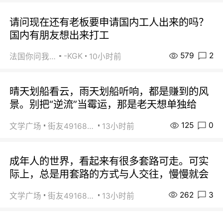
请问现在还有老板要申请国内工人出来的吗？
国内有朋友想出来打工
579
2
-KGK
法国你问我答
10小时前
晴天划船看云，雨天划船听响，都是赚到的风
景。别把“逆流”当霉运，那是老天想单独给
125
0
文学广场
街友49168527
13小时前
成年人的世界，看起来有很多套路可走。可实
际上，总是用套路的方式与人交往，慢慢就会
262
3
文学广场
街友49168527
13小时前