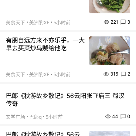
221
3
美食天下
美洲豹XF
5小时前
有朋自远方来不亦乐乎，一大
早去买菜炒乌贼给他吃
316
2
美食天下
美洲豹XF
5小时前
巴郞《秋游故乡散记》56云阳张飞庙三 蜀汉
传奇
44
0
文学广场
巴郞q
5小时前
巴郞《秋游故乡散记》56云