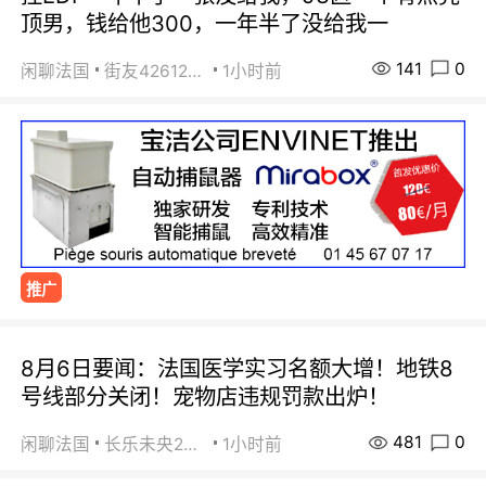
顶男，钱给他300，一年半了没给我一
141
0
闲聊法国
街友42612092
1小时前
推广
8月6日要闻：法国医学实习名额大增！地铁8
号线部分关闭！宠物店违规罚款出炉！
481
0
闲聊法国
长乐未央2015
1小时前