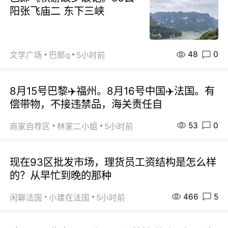
阳张飞庙二 东下三峡
48
0
文学广场
巴郞q
5小时前
8月15号巴黎✈️福州。8月16号中国✈️法国。有
偿带物，不接违禁品，海关责任自
53
0
商家自荐区
林家二小姐
5小时前
现在93区批发市场，理货员工资结构是怎么样
的？从早忙到晚的那种
466
5
闲聊法国
小建在法国
5小时前