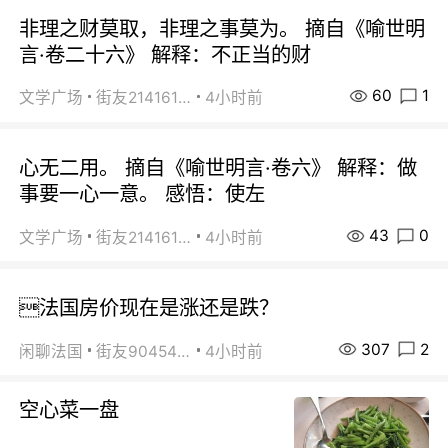
非理之财莫取，非理之事莫为。 摘自《喻世明
言·卷二十六》 解释：不正当的财
60
1
文学广场
街友21416156
4小时前
心无二用。 摘自《喻世明言·卷六》 解释：做
事要一心一意。 感悟：使左
43
0
文学广场
街友21416156
4小时前
法国房价现在是涨还是跌？
307
2
闲聊法国
街友90454511
4小时前
空心菜一盘