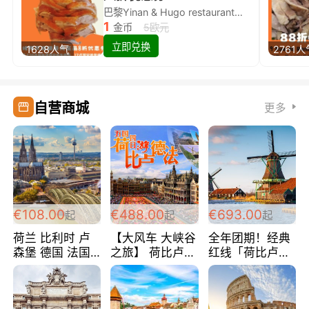
巴黎Yinan & Hugo restaurant除简餐类全场8折
1
金币
5欧元
立即兑换
1628人气
2761人
自营商城
更多
€108.00
€488.00
€693.00
起
起
起
荷兰 比利时 卢
【大风车 大峡谷
全年团期！经典
森堡 德国 法国
之旅】 荷比卢德
红线「荷比卢德
超爽玩遍西欧 循
法 巴黎上下 经
法」七天循环 五
环线 全程四星宾
典五国四日游
国 仅售99欧/人/
馆 108欧/人/天
488欧/人
天！巴黎上下！