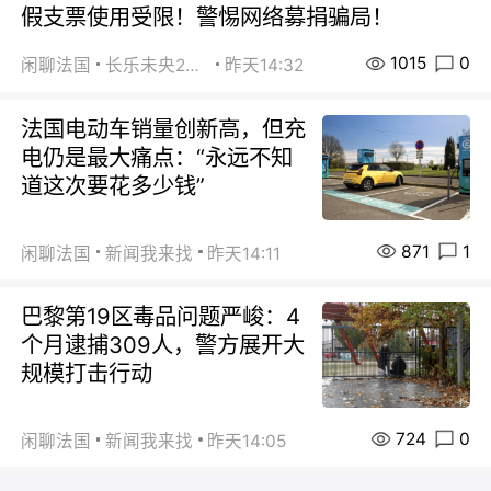
假支票使用受限！警惕网络募捐骗局！
1015
0
闲聊法国
长乐未央2015
昨天14:32
法国电动车销量创新高，但充
电仍是最大痛点：“永远不知
道这次要花多少钱”
871
1
闲聊法国
新闻我来找
昨天14:11
巴黎第19区毒品问题严峻：4
个月逮捕309人，警方展开大
规模打击行动
724
0
闲聊法国
新闻我来找
昨天14:05