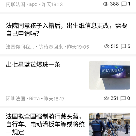
388
1
apd
闲聊法国
昨天19:13
法院同意孩子入籍后，出生纸信息更改，需要
自己申请吗？
515
5
法国你问我答
等待春回来
昨天19:05
出七星蓝莓爆珠一条
251
0
Ritta
闲聊法国
昨天18:17
法国拟全国强制骑行戴头盔，
自行车、电动滑板车等或将统
一规定