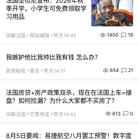
法国圣但尼宣布：2026年秋
季开学，小学生可免费领取学
习用品
1400
19
闲聊法国
网站编辑
昨天16:45
我嫉妒他比我帅比我有钱 怎么办？
654
21
真情秘密
匿名
昨天14:57
法国房贷+房产政策双杀，现在在法国上车=接
盘？如何捡漏？为什么大家都不买房了？
613
0
闲聊法国
巴黎地宝
昨天14:42
8月5日要闻：易捷航空八月罢工预警！数字度