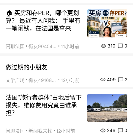
🏠 买房和存PER，哪个更划
算？ 最近有人问我： 手里有
一笔闲钱，在法国是拿来
310
0
闲聊法国
街友90454511
11小时前
做过期的小朋友
409
2
文学广场
街友49168527
12小时前
法国“旅行者群体”占地后留下
损失，维修费用究竟由谁承
担？
246
0
闲聊法国
新闻我来找
12小时前