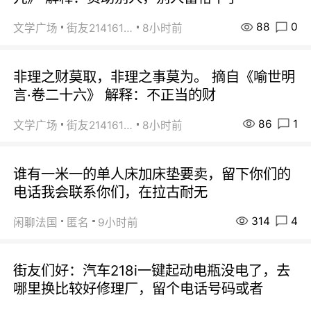
88
0
文学广场
街友21416156
8小时前
非理之财莫取，非理之事莫为。 摘自《喻世明
言·卷二十六》 解释：不正当的财
86
1
文学广场
街友21416156
8小时前
谁有一米一的单人床加床垫要卖，留下你们的
电话我会联系你们，在拉古耐无
314
4
闲聊法国
匿名
9小时前
街友们好：汽车218i一键起动电瓶没电了，去
哪里换比较好修理厂，留个电话号码或者