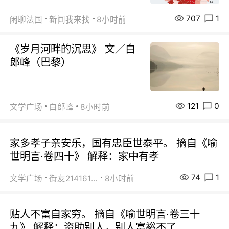
707
1
闲聊法国
新闻我来找
8小时前
《岁月河畔的沉思》 文／白
郎峰（巴黎）
121
0
文学广场
白郞峰
8小时前
家多孝子亲安乐，国有忠臣世泰平。 摘自《喻
世明言·卷四十》 解释：家中有孝
74
1
文学广场
街友21416156
8小时前
贴人不富自家穷。 摘自《喻世明言·卷三十
九》 解释：资助别人，别人富裕不了