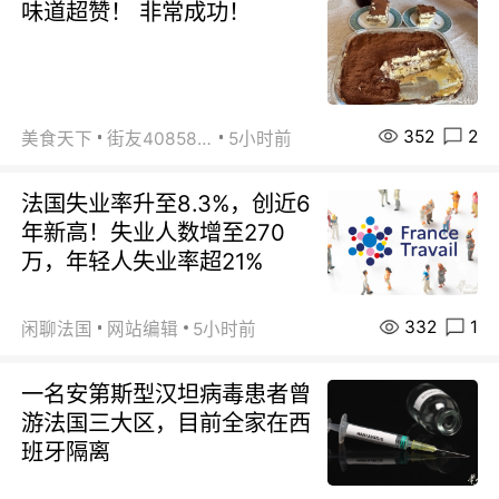
味道超赞！ 非常成功！
352
2
美食天下
街友40858442
5小时前
法国失业率升至8.3%，创近6
年新高！失业人数增至270
万，年轻人失业率超21%
332
1
闲聊法国
网站编辑
5小时前
一名安第斯型汉坦病毒患者曾
游法国三大区，目前全家在西
班牙隔离