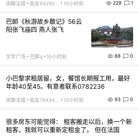
229
1
闲聊法国
街友64250024
10小时前
巴郞《秋游故乡散记》56云
阳张飞庙四 燕人张飞
88
0
文学广场
巴郞q
10小时前
小巴黎求租居留，女，餐馆长期报工用，最好
年龄40至45。有意者联系0782236
93
0
闲聊法国
街友74434350
10小时前
很多房东可能觉得： 租客搬走以后，换一个新
租客，我就可以重新定租金了。 但在法国