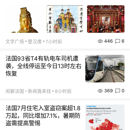
446
6
文学广场
楚汉唐
7小时前
法国93省T4有轨电车司机遭
袭，全线停运至今日13时左右
恢复
369
0
闲聊法国
新闻我来找
8小时前
法国7月住宅入室盗窃案超1.8
万起，同比增加7.1%，暑期防
盗需提高警惕