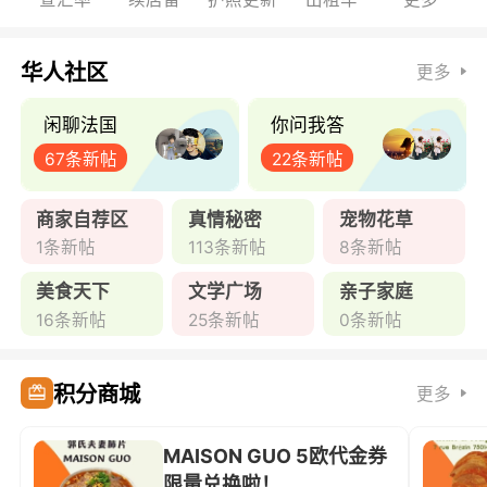
华人社区
更多
闲聊法国
你问我答
67条新帖
22条新帖
商家自荐区
真情秘密
宠物花草
1条新帖
113条新帖
8条新帖
美食天下
文学广场
亲子家庭
16条新帖
25条新帖
0条新帖
积分商城
更多
MAISON GUO 5欧代金券
限量兑换啦！ ...