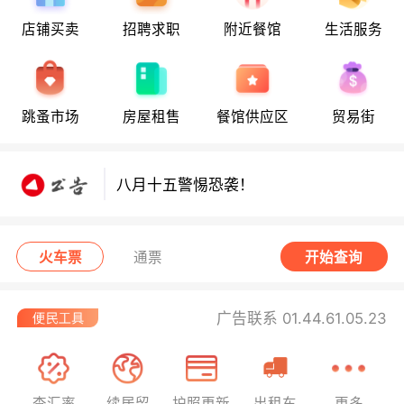
店铺买卖
招聘求职
附近餐馆
生活服务
八月十五警惕恐袭！
跳蚤市场
房屋租售
餐馆供应区
贸易街
八月十五警惕恐袭！
八月十五警惕恐袭！
火车票
通票
开始查询
广告联系 01.44.61.05.23
查汇率
续居留
护照更新
出租车
更多