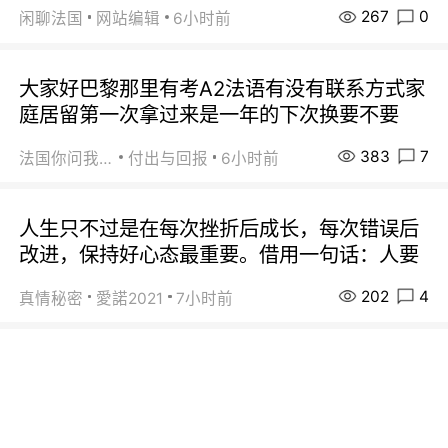
267
0
闲聊法国
网站编辑
6小时前
大家好巴黎那里有考A2法语有没有联系方式家
庭居留第一次拿过来是一年的下次换要不要
383
7
法国你问我答
付出与回报
6小时前
人生只不过是在每次挫折后成长，每次错误后
改进，保持好心态最重要。借用一句话：人要
202
4
真情秘密
愛諾2021
7小时前