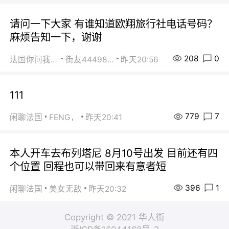
请问一下大家 有谁知道欧翔旅行社电话号码？
麻烦告知一下，谢谢
208
0
法国你问我答
街友44498484
昨天20:56
111
779
7
闲聊法国
FENG，
昨天20:41
本人开车去布列塔尼 8月10号出发 目前还有四
个位置 回程也可以带回来有意者短
396
1
闲聊法国
美女无敌
昨天20:32
Copyright © 2021 华人街