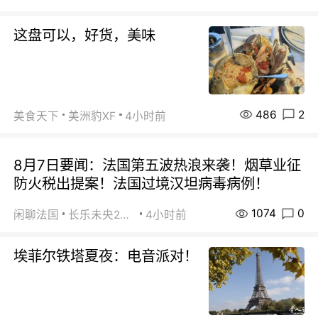
这盘可以，好货，美味
486
2
美食天下
美洲豹XF
4小时前
8月7日要闻：法国第五波热浪来袭！烟草业征
防火税出提案！法国过境汉坦病毒病例！
1074
0
闲聊法国
长乐未央2015
4小时前
埃菲尔铁塔夏夜：电音派对！