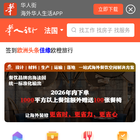
华人街
立即下载
海外华人生活APP
法国
找工作 找房子 找服务
签到
欧洲头条
佳缘
欧橙旅行