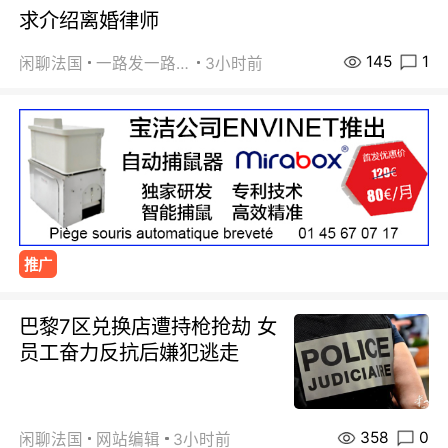
求介绍离婚律师
145
1
闲聊法国
一路发一路发
3小时前
推广
巴黎7区兑换店遭持枪抢劫 女
员工奋力反抗后嫌犯逃走
358
0
闲聊法国
网站编辑
3小时前