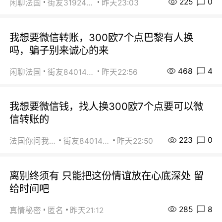
225
0
闲聊法国
街友31924072
昨天23:03
我想要微信转账，300欧7个点巴黎有人换
吗，骗子别来诚心的来
468
4
闲聊法国
街友84014588
昨天22:56
我想要微信钱，找人换300欧7个点要可以微
信转账的
223
0
法国你问我答
街友84014588
昨天22:50
离别终须有 只能把这份情谊放在心底深处 留
给时间吧
285
8
真情秘密
匿名
昨天21:12