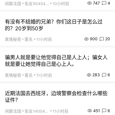
747
4
闲聊法国
街友90454511
10小时前
有没有不结婚的兄弟？你们这日子是怎么过
的？20岁到50岁
900
20
真情秘密
匿名
11小时前
骗男人就是要让他觉得自己是人上人；骗女人
就是要让她觉得自己是心上人。
283
6
真情秘密
匿名
11小时前
近期法国去西班牙，边境警察会检查什么哪些
证件？
451
6
闲聊法国
街友14004820
11小时前