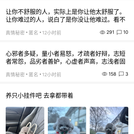
让你不舒服的人，实际上是你让他太舒服了。
让你难过的人，说白了是你没让他难过。看不
291
10
真情秘密
匿名
12小时前
心邪者多疑，量小者易怒，才疏者好辩，志短
者常怨，品劣者善妒，心虚者声高，志浅者固
158
3
真情秘密
匿名
12小时前
养只小挂件吧 去拿都带着