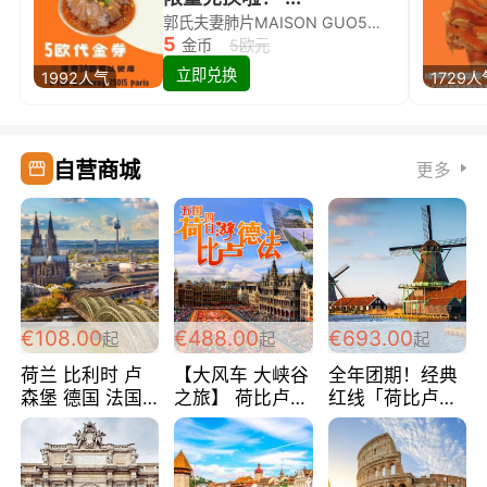
郭氏夫妻肺片MAISON GUO5欧代金券限量兑换啦！
5
金币
5欧元
立即兑换
1992人气
1729人
自营商城
更多
€108.00
€488.00
€693.00
起
起
起
荷兰 比利时 卢
【大风车 大峡谷
全年团期！经典
森堡 德国 法国
之旅】 荷比卢德
红线「荷比卢德
超爽玩遍西欧 循
法 巴黎上下 经
法」七天循环 五
环线 全程四星宾
典五国四日游
国 仅售99欧/人/
馆 108欧/人/天
488欧/人
天！巴黎上下！