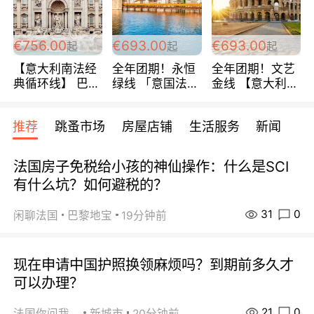
包拼房~
€756.00
€693.00
€693.00
起
起
起
【意大利南法经
全年团期！永恒
全年团期！文艺
典循环线】 巴黎
绿线 「意国法
金线 【意大利一
上下 所有日期铁
南」巴黎上下 去
地】 循环7日游
发！ 全程四星级
意大利 南法 99
全程693欧/人起
推荐
跳蚤市场
房屋店铺
生活服务
新闻
宾馆 108欧/天起
欧/天起 ~包拼房
每周铁发！
全程756欧/位
法国房子免税给小孩的神仙操作：什么是SCI
有什么坑？如何避税的？
31
0
闲聊法国
巴黎地宝
19分钟前
现在申请中国护照换领麻烦吗？到期前多久才
可以办理？
21
0
法国你问我答
新城市
20分钟前