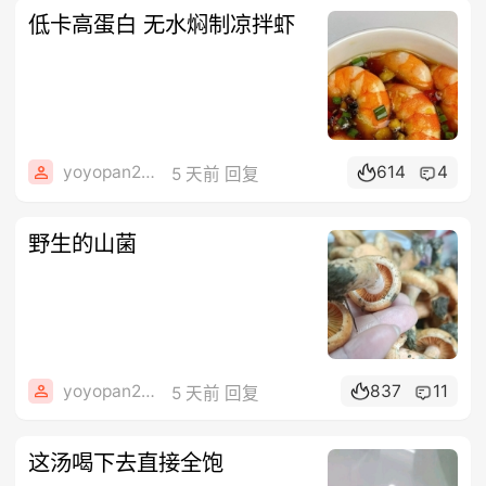
低卡高蛋白 无水焖制凉拌虾
yoyopan2006
614
4
5 天前 回复
野生的山菌
yoyopan2006
837
11
5 天前 回复
这汤喝下去直接全饱