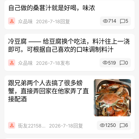
自己做的桑葚汁就是好喝，味浓
714
5
众品味
2026-7-18回复
冷豆腐 —— 给豆腐换个吃法，料汁往上一浇
即可。可根据自己喜欢的口味调制料汁
519
0
众品味
2026-7-18发布
跟兄弟两个人去搞了很多螃
蟹，直接弄回家在他家弄了直
接配酒
1250
6
街友22158128
2026-7-18回复