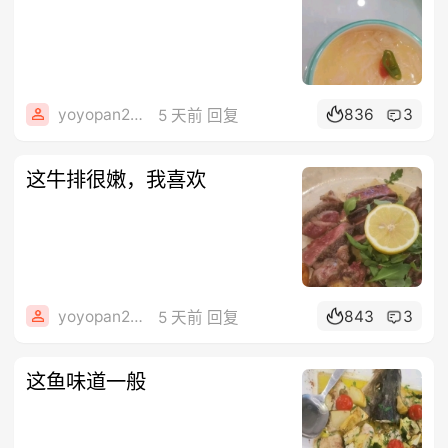
yoyopan2006
836
3
5 天前 回复
这牛排很嫩，我喜欢
yoyopan2006
843
3
5 天前 回复
这鱼味道一般