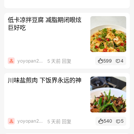
低卡凉拌豆腐 减脂期闭眼炫
巨好吃
yoyopan2006
599
4
5 天前 回复
川味盐煎肉 下饭界永远的神
yoyopan2006
540
5
5 天前 回复