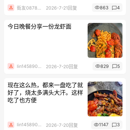
863
4
街友08780958
2026-7-21回复
今日晚餐分享一份龙虾面
lin14589077
829
5
2026-7-20回复
现在这么热，都来一盘吃了就
好了，烧太多满头大汗。这样
吃了也方便
lin14589077
1147
3
2026-7-20回复