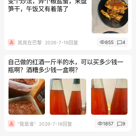
变个炒法，弄个椒盐蟹，来盘
笋干，午饭又有着落了
855
4
岚岚在巴黎
2026-7-19回复
自己做的红酒一斤半的水，可以买多少钱一
瓶啊？酒糟多少钱一盒啊？
1857
9
“我是谁”
2026-7-18回复