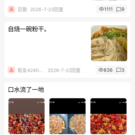
1111
9
迈狼
2026-7-23回复
自烧一碗粉干。
836
3
街友42408312
2026-7-22回复
口水流了一地