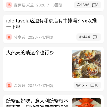
1385
8
麦芽糖·米兰
2026-7-18回复
iolo tavola这边有哪家店有牛排吗？vx以推
一下吗
444
1
分享者
2026-7-17回复
大热天的啃这个也行🍺
1517
10
温姨娘
2026-7-17回复
螃蟹面好吃，意大利螃蟹根本