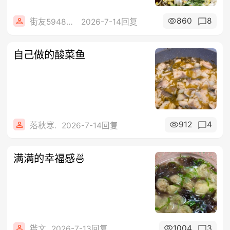
860
8
街友59482683
2026-7-14回复
自己做的酸菜鱼
912
4
落秋寒.
2026-7-14回复
满满的幸福感🍜
1004
3
锴文
2026-7-13回复