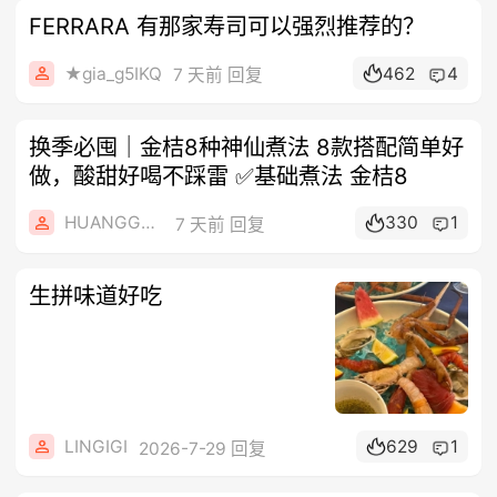
FERRARA 有那家寿司可以强烈推荐的？
★gia_g5IKQ
462
4
7 天前 回复
换季必囤｜金桔8种神仙煮法 8款搭配简单好
做，酸甜好喝不踩雷 ✅基础煮法 金桔8
HUANGGANG2
330
1
7 天前 回复
生拼味道好吃
LINGIGI
629
1
2026-7-29 回复