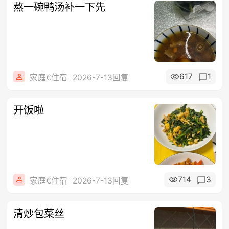
熬一碗鸭汤补一下先
617
1
家庭€住宿
2026-7-13回复
开饭啦
714
3
家庭€住宿
2026-7-13回复
清炒包菜丝