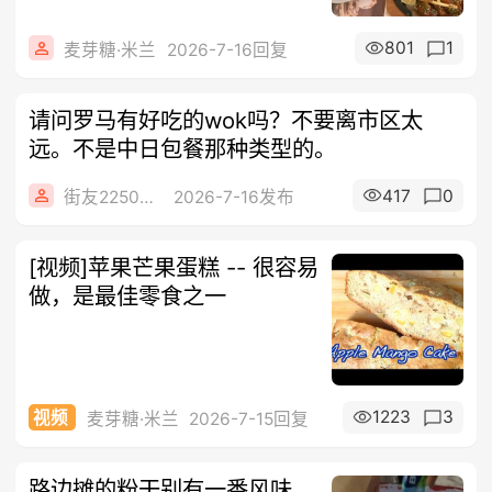
801
1
麦芽糖·米兰
2026-7-16回复
请问罗马有好吃的wok吗？不要离市区太
远。不是中日包餐那种类型的。
417
0
街友22502330
2026-7-16发布
[视频]苹果芒果蛋糕 -- 很容易
做，是最佳零食之一
1223
3
视频
麦芽糖·米兰
2026-7-15回复
路边摊的粉干别有一番风味