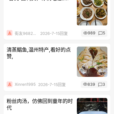
989
5
街友96822868
2026-7-15回复
清蒸鲳鱼,温州特产,看好的点
赞,
Xinren1995
839
3
2026-7-15回复
粉丝肉汤，仿佛回到童年的时
代