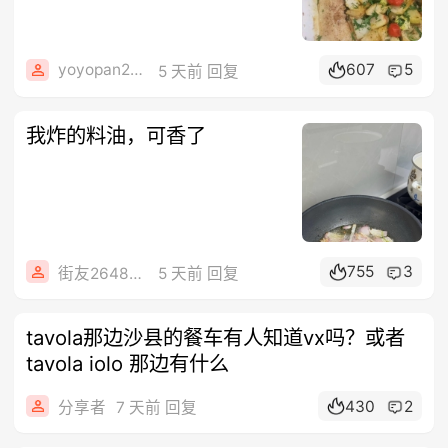
yoyopan2006
607
5
5 天前 回复
我炸的料油，可香了
755
3
街友26482788
5 天前 回复
tavola那边沙县的餐车有人知道vx吗？或者
tavola iolo 那边有什么
430
2
分享者
7 天前 回复