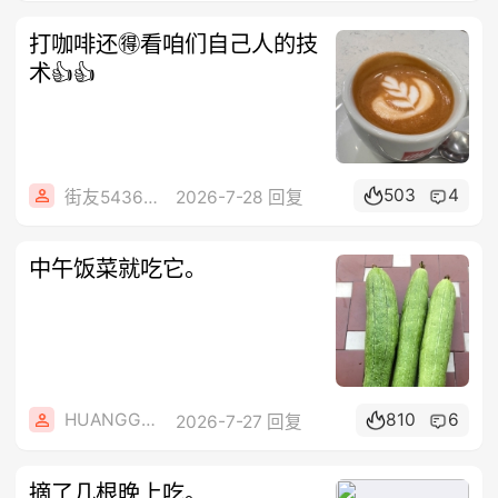
打咖啡还🉐看咱们自己人的技
术👍👍
503
4
街友54369822
2026-7-28 回复
中午饭菜就吃它。
HUANGGANG2
810
6
2026-7-27 回复
摘了几根晚上吃。