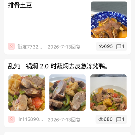
排骨土豆
695
4
街友77322249
2026-7-13回复
乱炖一锅焖 2.0 时蔬焖去皮急冻烤鸭。
lin14589077
680
4
2026-7-13回复