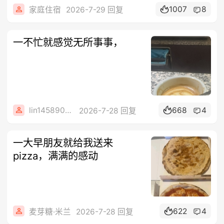
1007
8
家庭住宿
2026-7-29 回复
一不忙就感觉无所事事，
lin14589077
668
4
2026-7-28 回复
一大早朋友就给我送来
pizza，满满的感动
622
4
麦芽糖·米兰
2026-7-28 回复