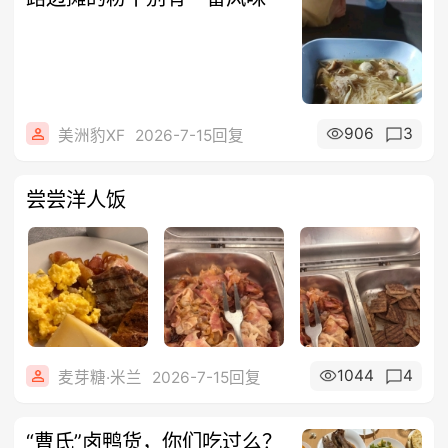
906
3
美洲豹XF
2026-7-15回复
尝尝洋人饭
1044
4
麦芽糖·米兰
2026-7-15回复
“曹氏”卤鸭货，你们吃过么？