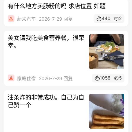
有什么地方卖肠粉的吗 求店位置 如题
440
2
蔚来汽车
2026-7-29 回复
美女请我吃美食营养餐，很荣
幸。
1056
5
家庭住宿
2026-7-29 回复
油条炸的非常成功。自己为自
己赞一个