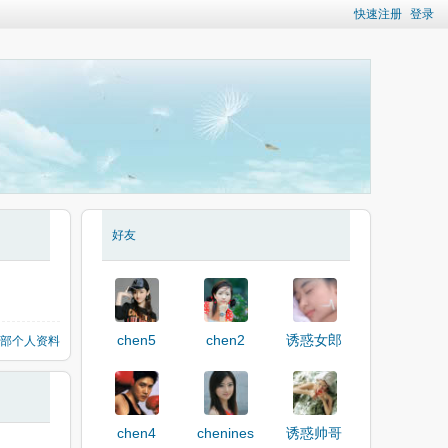
快速注册
登录
好友
chen5
chen2
诱惑女郎
部个人资料
chen4
chenines
诱惑帅哥