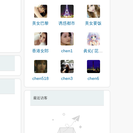
美女巴黎
诱惑都市
美女要饭
香港女郎
chen1
眞伈|`芘緈鍢
chen518
chen3
chen6
最近访客