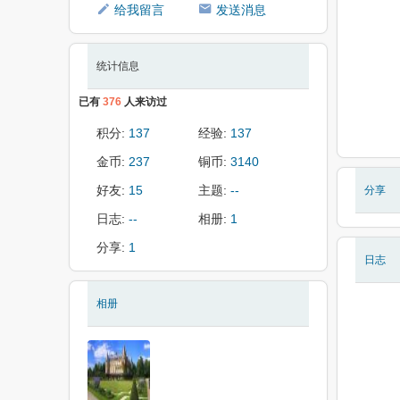
给我留言
发送消息
统计信息
已有
376
人来访过
积分:
137
经验:
137
金币:
237
铜币:
3140
好友:
15
主题:
--
分享
日志:
--
相册:
1
分享:
1
日志
相册