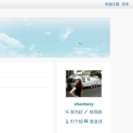
快速注册
登录
chentony
加为好
给我留
友
言
打个招
发送消
呼
息