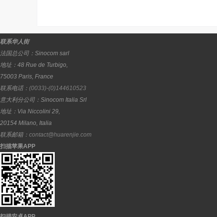
联系华人街
法国总公司：
Sinocom sarl
地址：
48 Rue de Turbigo,
75003
Paris
,
France
联系电话：
(0033)-(0)144610523
意大利分公司：
Sinocom Italia Srl
地址：
Via Niccolini 29,
20154
Milano
,
Italia
联系邮箱：
contact@huarenjie.com
扫描苹果APP
扫描安卓APP