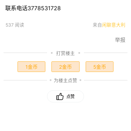
联系电话3778531728
537 阅读
来自
闲聊意大利
举报
打赏楼主
1金币
2金币
5金币
为楼主点赞
点赞