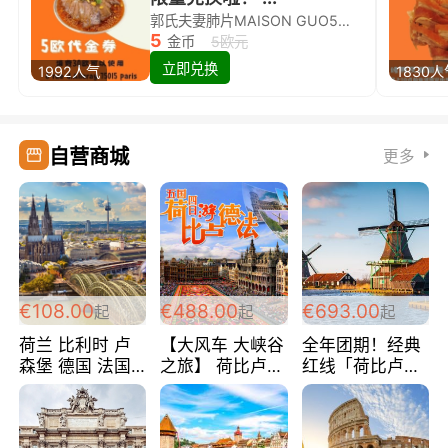
郭氏夫妻肺片MAISON GUO5欧代金券限量兑换啦！
5
金币
5欧元
立即兑换
1992人气
1830
自营商城
更多
€108.00
€488.00
€693.00
起
起
起
荷兰 比利时 卢
【大风车 大峡谷
全年团期！经典
森堡 德国 法国
之旅】 荷比卢德
红线「荷比卢德
超爽玩遍西欧 循
法 巴黎上下 经
法」七天循环 五
环线 全程四星宾
典五国四日游
国 仅售99欧/人/
馆 108欧/人/天
488欧/人
天！巴黎上下！