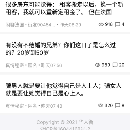
很多房东可能觉得： 租客搬走以后，换一个新
租客，我就可以重新定租金了。 但在法国
918
4
闲聊法国
街友90454511
昨天08:29
有没有不结婚的兄弟？你们这日子是怎么过
的？20岁到50岁
989
20
真情秘密
匿名
昨天07:56
骗男人就是要让他觉得自己是人上人；骗女人
就是要让她觉得自己是心上人。
320
8
真情秘密
匿名
昨天07:48
Copyright © 2021 华人街
浙ICP备16044168号-2