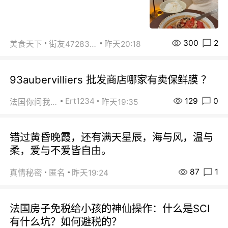
300
2
美食天下
街友472838572
昨天20:18
93aubervilliers 批发商店哪家有卖保鲜膜 ？
129
0
Ert1234
法国你问我答
昨天19:35
错过黄昏晚霞，还有满天星辰，海与风，温与
柔，爱与不爱皆自由。
87
1
真情秘密
匿名
昨天19:24
法国房子免税给小孩的神仙操作：什么是SCI
有什么坑？如何避税的？