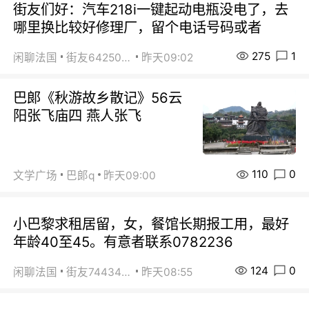
街友们好：汽车218i一键起动电瓶没电了，去
哪里换比较好修理厂，留个电话号码或者
275
1
闲聊法国
街友64250024
昨天09:02
巴郞《秋游故乡散记》56云
阳张飞庙四 燕人张飞
110
0
文学广场
巴郞q
昨天09:00
小巴黎求租居留，女，餐馆长期报工用，最好
年龄40至45。有意者联系0782236
124
0
闲聊法国
街友74434350
昨天08:55