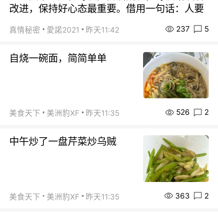
改进，保持好心态最重要。借用一句话：人要
237
5
真情秘密
愛諾2021
昨天11:42
自烧一碗面，简简单单
526
2
美食天下
美洲豹XF
昨天11:35
中午炒了一盘芹菜炒乌贼
363
2
美食天下
美洲豹XF
昨天11:35