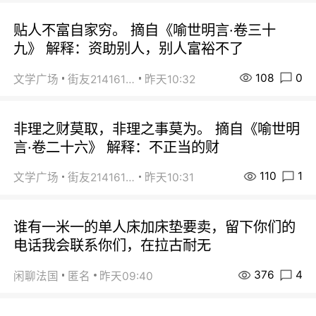
贴人不富自家穷。 摘自《喻世明言·卷三十
九》 解释：资助别人，别人富裕不了
108
0
文学广场
街友21416156
昨天10:32
非理之财莫取，非理之事莫为。 摘自《喻世明
言·卷二十六》 解释：不正当的财
110
1
文学广场
街友21416156
昨天10:31
谁有一米一的单人床加床垫要卖，留下你们的
电话我会联系你们，在拉古耐无
376
4
闲聊法国
匿名
昨天09:40