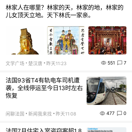
林家人在哪里？林家的天，林家的地，林家的
儿女顶天立地。天下林氏一家亲。
551
7
文学广场
楚汉唐
昨天11:23
法国93省T4有轨电车司机遭
袭，全线停运至今日13时左右
恢复
477
0
闲聊法国
新闻我来找
昨天11:08
法国7月住宅入室盗窃案超1.8