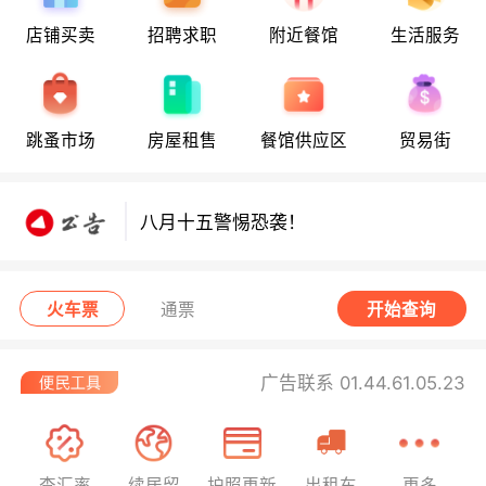
店铺买卖
招聘求职
附近餐馆
生活服务
八月十五警惕恐袭！
跳蚤市场
房屋租售
餐馆供应区
贸易街
八月十五警惕恐袭！
八月十五警惕恐袭！
火车票
通票
开始查询
广告联系 01.44.61.05.23
查汇率
续居留
护照更新
出租车
更多