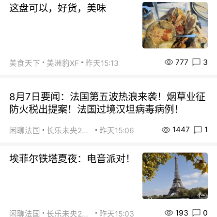
这盘可以，好货，美味
777
3
美食天下
美洲豹XF
昨天15:13
8月7日要闻：法国第五波热浪来袭！烟草业征
防火税出提案！法国过境汉坦病毒病例！
1447
1
闲聊法国
长乐未央2015
昨天15:06
埃菲尔铁塔夏夜：电音派对！
193
0
闲聊法国
长乐未央2015
昨天15:03