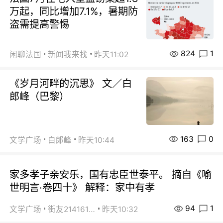
万起，同比增加7.1%，暑期防
盗需提高警惕
824
1
闲聊法国
新闻我来找
昨天11:02
《岁月河畔的沉思》 文／白
郎峰（巴黎）
163
0
文学广场
白郞峰
昨天10:44
家多孝子亲安乐，国有忠臣世泰平。 摘自《喻
世明言·卷四十》 解释：家中有孝
94
1
文学广场
街友21416156
昨天10:32