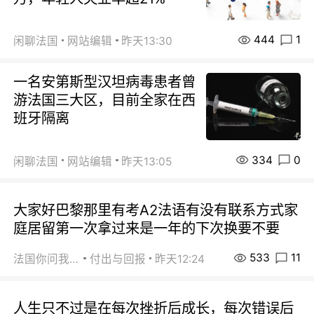
444
1
闲聊法国
网站编辑
昨天13:30
一名安第斯型汉坦病毒患者曾
游法国三大区，目前全家在西
班牙隔离
334
0
闲聊法国
网站编辑
昨天13:05
大家好巴黎那里有考A2法语有没有联系方式家
庭居留第一次拿过来是一年的下次换要不要
533
11
法国你问我答
付出与回报
昨天12:24
人生只不过是在每次挫折后成长，每次错误后