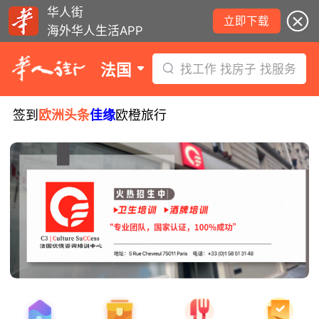
华人街
立即下载
海外华人生活APP
法国
找工作 找房子 找服务
签到
欧洲头条
佳缘
欧橙旅行