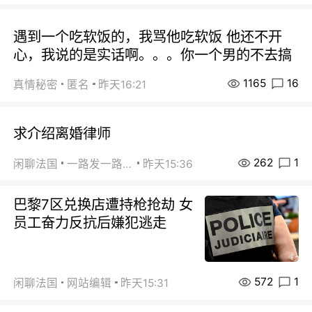
遇到一个吃软饭的，我骂他吃软饭 他还不开
心，我说的是实话啊。。。你一个男的不去搞
1165
16
真情秘密
匿名
昨天16:21
求介绍离婚律师
262
1
闲聊法国
一路发一路发
昨天15:36
巴黎7区兑换店遭持枪抢劫 女
员工奋力反抗后嫌犯逃走
572
1
闲聊法国
网站编辑
昨天15:31