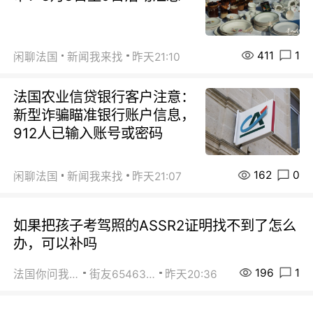
411
1
闲聊法国
新闻我来找
昨天21:10
法国农业信贷银行客户注意：
新型诈骗瞄准银行账户信息，
912人已输入账号或密码
162
0
闲聊法国
新闻我来找
昨天21:07
如果把孩子考驾照的ASSR2证明找不到了怎么
办，可以补吗
196
1
法国你问我答
街友65463281
昨天20:36