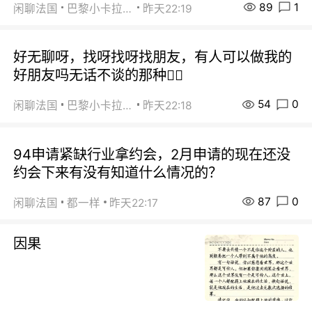
89
1
闲聊法国
巴黎小卡拉咪
昨天22:19
好无聊呀，找呀找呀找朋友，有人可以做我的
好朋友吗无话不谈的那种😮‍💨
54
0
闲聊法国
巴黎小卡拉咪
昨天22:18
94申请紧缺行业拿约会，2月申请的现在还没
约会下来有没有知道什么情况的？
87
0
闲聊法国
都一样
昨天22:17
因果