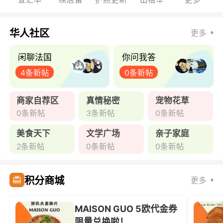
华人社区
更多
闲聊法国
你问我答
4条新帖
0条新帖
商家自荐区
真情秘密
宠物花草
0条新帖
3条新帖
0条新帖
美食天下
文学广场
亲子家庭
2条新帖
0条新帖
0条新帖
积分商城
更多
MAISON GUO 5欧代金券
限量兑换啦！ ...