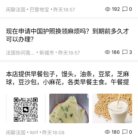
192
0
闲聊法国
巴黎地宝
昨天18:57
现在申请中国护照换领麻烦吗？到期前多久才
可以办理？
186
3
法国你问我答
新城市
昨天18:57
本店提供早餐包子，馒头，油条，豆浆，芝麻
球，豆沙包，小麻花，各类早餐主食。午餐提
180
0
apd
闲聊法国
昨天18:08