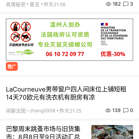
182
3
真情秘密
匿名
昨天21:56
推广
LaCourneuve男带窗户四人间床位上铺短租
14天70欧元有洗衣机有厨房有凉
139
0
zhang0958
闲聊法国
昨天21:25
巴黎周末跳蚤市场与旧货集
市：8月8日至9日活动汇总