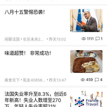
八月十五警惕恐袭！
1111
1
闲聊法国
长乐未央2015
昨天15:02
味道超赞！ 非常成功！
459
4
美食天下
街友40858442
昨天13:47
法国失业率升至8.3%，创近6
年新高！失业人数增至270
万，年轻人失业率超21%