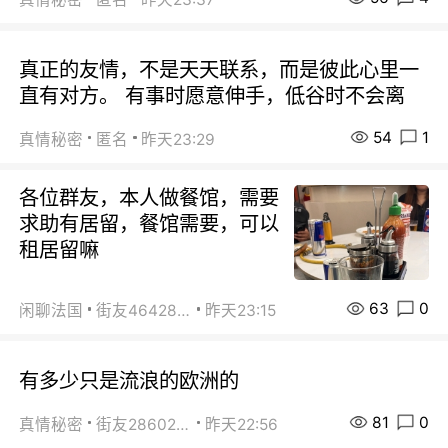
真正的友情，不是天天联系，而是彼此心里一
直有对方。 有事时愿意伸手，低谷时不会离
54
1
真情秘密
匿名
昨天23:29
各位群友，本人做餐馆，需要
求助有居留，餐馆需要，可以
租居留嘛
63
0
闲聊法国
街友46428878
昨天23:15
有多少只是流浪的欧洲的
81
0
真情秘密
街友28602925
昨天22:56