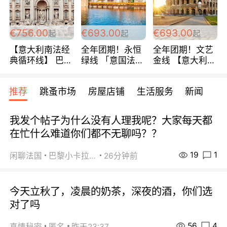
包拼房~
€756.00
€693.00
€693.00
起
起
起
【意大利南法经
全年团期！永恒
全年团期！文艺
典循环线】 巴黎
绿线 「意国法
金线 【意大利一
上下 所有日期铁
南」巴黎上下 去
地】 循环7日游
发！ 全程四星级
意大利 南法 99
全程693欧/人起
推荐
跳蚤市场
房屋店铺
生活服务
新闻
宾馆 108欧/天起
欧/天起 ~包拼房
每周铁发！
全程756欧/位
我发个帖子为什么没有人理我呢？大家每天都
在忙什么难道你们都不无聊吗？？
19
1
闲聊法国
巴黎小卡拉咪
26分钟前
今天立秋了，凌晨的奶茶，深夜的酒，你们选
对了吗
56
4
真情秘密
匿名
昨天23:37