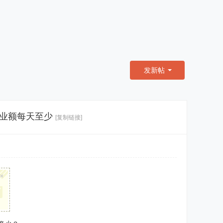
发新帖
营业额每天至少
[复制链接]
×