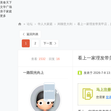
美食天下
文学广场
亲子家庭
更多
»
论坛
›
华人大家庭
›
闲聊意大利
›
看上一家理发带美甲店，房租
华
返回列表
人
1
2
下一页
街
网
看上一家理发带
查看:
1532
|
回复:
16
一路阳光向上
发表于 2026-7-8 13:
马上注册
您需要
登