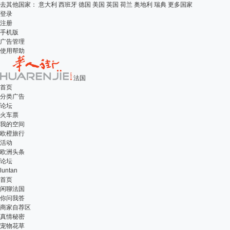
去其他国家：
意大利
西班牙
德国
美国
英国
荷兰
奥地利
瑞典
更多国家
登录
注册
手机版
广告管理
使用帮助
法国
首页
分类广告
论坛
火车票
我的空间
欧橙旅行
活动
欧洲头条
论坛
luntan
首页
闲聊法国
你问我答
商家自荐区
真情秘密
宠物花草