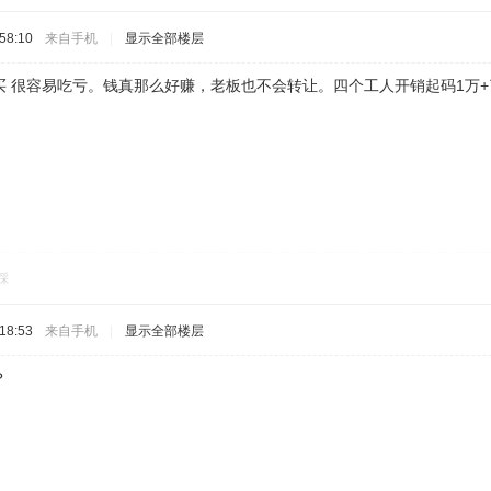
58:10
来自手机
|
显示全部楼层
 很容易吃亏。钱真那么好赚，老板也不会转让。四个工人开销起码1万+了
踩
18:53
来自手机
|
显示全部楼层
？