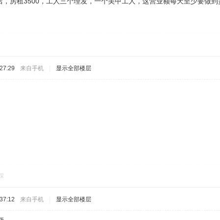
店，房租3500，工人三个理发，一个美甲工人，这营业额每天至少要做到
27:29
来自手机
|
显示全部楼层
踩
37:12
来自手机
|
显示全部楼层