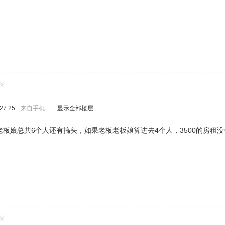
踩
27:25
来自手机
|
显示全部楼层
板娘总共6个人还有搞头，如果老板老板娘算进去4个人，3500的房租
踩