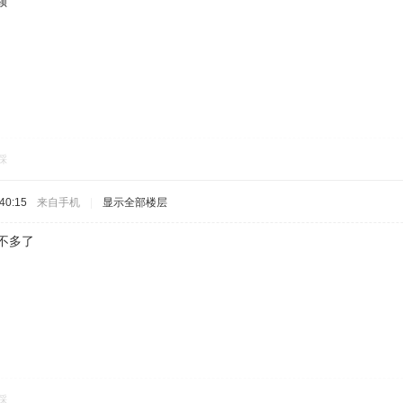
额
踩
40:15
来自手机
|
显示全部楼层
不多了
踩