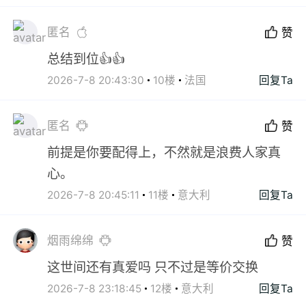
匿名
赞
总结到位👍👍
2026-7-8 20:43:30
10楼
法国
回复Ta
匿名
赞
前提是你要配得上，不然就是浪费人家真
心。
2026-7-8 20:45:11
11楼
意大利
回复Ta
烟雨绵绵
赞
这世间还有真爱吗 只不过是等价交换
2026-7-8 23:18:45
12楼
意大利
回复Ta