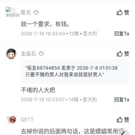
匿名
赞
就一个要求，有钱。
2026-7-16 18:33:43
13楼
意大利
回复Ta
金晶石
赞
"街友88744854 发表于 2026-7-8 01:51:38
只要不赌的男人对我来说就是好男人"
不堵的人大把
2026-7-19 10:33:07
14楼
意大利
回复Ta
SETT
赞
去掉你说的后面两句话，这是嫖娼常用语