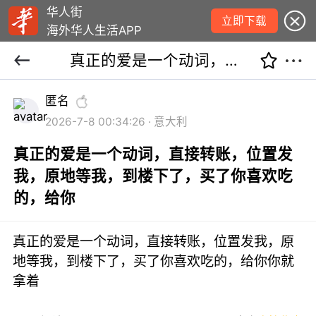
华人街
立即下载
海外华人生活APP
真正的爱是一个动词，直接转账，位置发我，原地等我，到楼下了，买了你喜欢吃的，给你
匿名
2026-7-8 00:34:26 · 意大利
真正的爱是一个动词，直接转账，位置发
我，原地等我，到楼下了，买了你喜欢吃
的，给你
真正的爱是一个动词，直接转账，位置发我，原
地等我，到楼下了，买了你喜欢吃的，给你你就
拿着