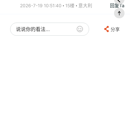
2026-7-19 10:51:40
15楼
意大利
回复Ta
说说你的看法...
分享
匿名
赞
转账一停，感情归零。
2026-7-19 11:03:56
16楼
意大利
回复Ta
匿名
赞
爱是做出来的大家都知道
2026-7-20 10:33:49
17楼
意大利
回复Ta