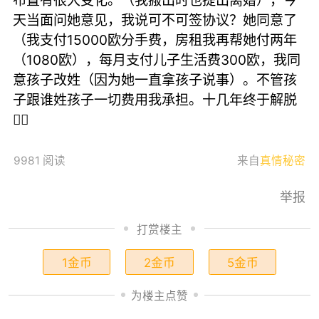
布置有很大变化。（我搬出时也提出离婚），今
天当面问她意见，我说可不可签协议？她同意了
（我支付15000欧分手费，房租我再帮她付两年
（1080欧），每月支付儿子生活费300欧，我同
意孩子改姓（因为她一直拿孩子说事）。不管孩
子跟谁姓孩子一切费用我承担。十几年终于解脱
😮‍💨
9981 阅读
来自
真情秘密
举报
打赏楼主
1金币
2金币
5金币
为楼主点赞