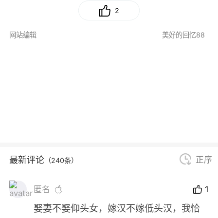
2
网站编辑
美好的回忆88
最新评论
正序
（240条）
匿名
1
娶妻不娶仰头女，嫁汉不嫁低头汉，我恰