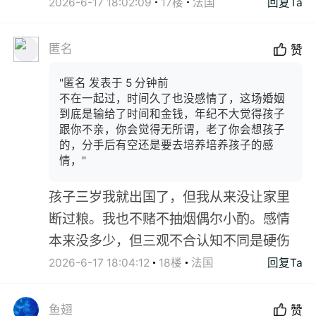
2026-6-17 18:02:09
17楼
法国
回复Ta
匿名
赞
"匿名 发表于 5 分钟前
不在一起过，时间久了也没感情了，这场婚姻
到底是输给了时间和金钱，年纪不大觉得孩子
跟你不亲，你会觉得无所谓，老了你会想孩子
的，分手后有空还是要去培养培养孩子的感
情，"
孩子三岁我就出国了，但我从来没让家里
断过粮。我也不赌不抽烟偶尔小酌。感情
本来没多少，但三观不合认知不同是硬伤
2026-6-17 18:04:12
18楼
法国
回复Ta
鱼翅
赞