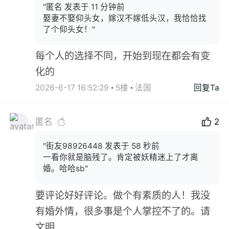
"匿名 发表于 11 分钟前
娶妻不娶仰头女，嫁汉不嫁低头汉，我恰恰找
了个仰头女！"
每个人的选择不同，开始到现在都会有变
化的
2026-6-17 16:52:29
5楼
法国
回复Ta
匿名
2
"街友98926448 发表于 58 秒前
一看你就是脑残了。肯定被妖精迷上了才离
婚。哈哈sb"
要评论好好评论。做个有素质的人！我没
有婚外情，很多事是个人掌控不了的。请
文明