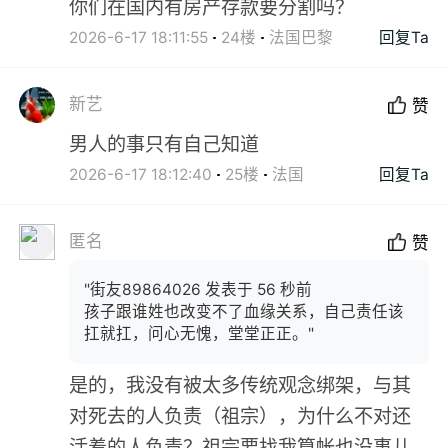
你们在国内有房产存款要分割吗？
2026-6-17 18:11:55
24楼
法国巴黎
回复Ta
新艺
赞
男人的事只有自己知道
2026-6-17 18:12:40
25楼
法国
回复Ta
匿名
赞
"街友89864026 发表于 56 秒前
孩子跟谁姓也改变不了血缘关系，自己责任该
扛就扛，问心无愧，堂堂正正。"
是的，我没有被太多传统观念绑架，与其
对死去的人负责（祖宗），为什么不对还
活着的人负责？祖宗要找我算帐也没事儿