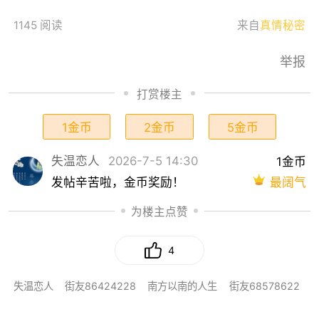
1145 阅读
来自
真情秘密
举报
打赏楼主
1金币
2金币
5金币
失温恋人
2026-7-5 14:30
1金币
最阔气
发帖辛苦啦，金币奖励！
为楼主点赞
4
失温恋人
街友86424228
南方以南的人生
街友68578622