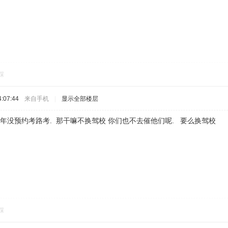
踩
:07:44
来自手机
|
显示全部楼层
一年没预约考路考. 那干嘛不换驾校 你们也不去催他们呢. 要么换驾校
踩