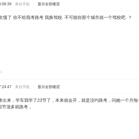
:08:39
来自手机
|
显示全部楼层
太慢了 你不给我考路考 我换驾校. 不可能你那个城市就一个驾校吧. ？
踩
:24:47
来自手机
|
显示全部楼层
论考出来，学车我学了23节了，本来就会开，就是没约路考，问她一个月
四节顶多就路考，