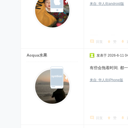
来自: 华人街android版
回复
赞
Acqua水果
发表于 2026-6-11 04
有些会拖着时间. 都
来自: 华人街iPhone版
回复
赞