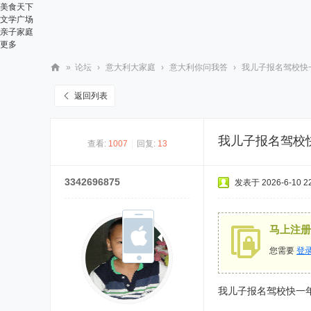
美食天下
文学广场
亲子家庭
更多
»
论坛
›
意大利大家庭
›
意大利你问我答
›
我儿子报名驾校快一
华
返回列表
人
街
我儿子报名驾校
查看:
1007
|
回复:
13
网
3342696875
发表于 2026-6-10 22
马上注册
您需要
登
我儿子报名驾校快一