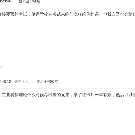
:29:46
|
显示全部楼层
直接要预约考试：倒逼学校在考试来临前疯狂给你约课，但我自己也会陪孩
踩
:48:12
来自手机
|
显示全部楼层
，主要看你理论什么时候考出来的兄弟，拿了红卡后一年有效，然后可以