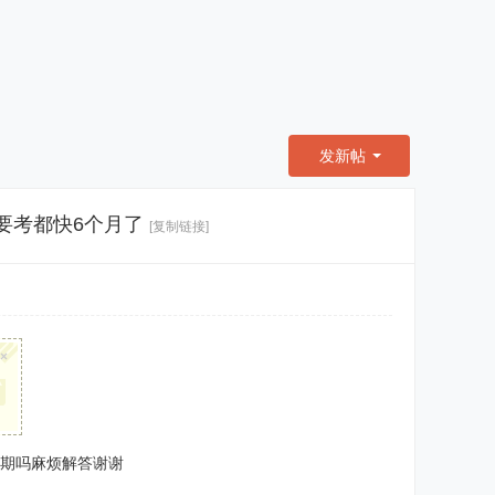
发新帖
要考都快6个月了
[复制链接]
×
过期吗麻烦解答谢谢