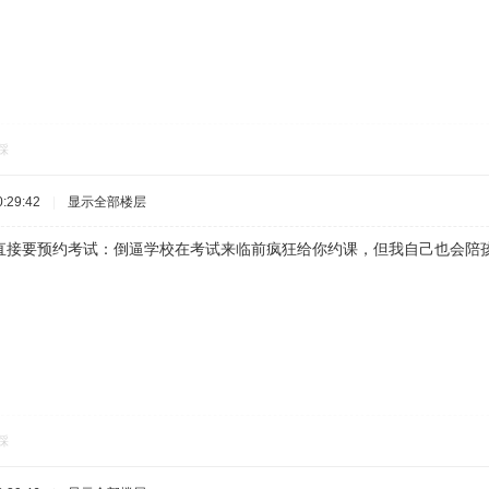
踩
:29:42
|
显示全部楼层
直接要预约考试：倒逼学校在考试来临前疯狂给你约课，但我自己也会陪孩
踩