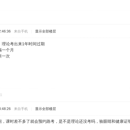
:46:36
来自手机
|
显示全部楼层
，理论考出来1年时间过期
隔一个月
新一次
踩
:48:26
来自手机
|
显示全部楼层
间，课时差不多了就会预约路考，是不是理论还没考吗，验眼睛和健康证