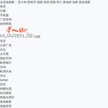
去其他国家：
意大利
西班牙
德国
美国
英国
荷兰
奥地利
瑞典
更多国家
登录
注册
手机版
广告管理
使用帮助
法国
首页
分类广告
论坛
火车票
我的空间
欧橙旅行
活动
欧洲头条
论坛
luntan
首页
闲聊法国
你问我答
商家自荐区
真情秘密
宠物花草