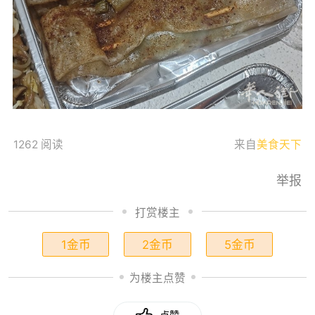
1262 阅读
来自
美食天下
举报
打赏楼主
1金币
2金币
5金币
为楼主点赞