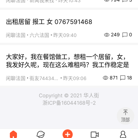
闲聊法国
新闻我来找
昨天10:43
出租居留 报工 女 0767591468
249
0
闲聊法国
六六法国
昨天09:40
大家好，我在餐馆做工，想租一个居留，女，
我发好久呢，现在这么难租吗？我工作稳定是
871
18
闲聊法国
街友74434350
昨天09:06
Copyright © 2021 华人街
浙ICP备16044168号-2
顶部