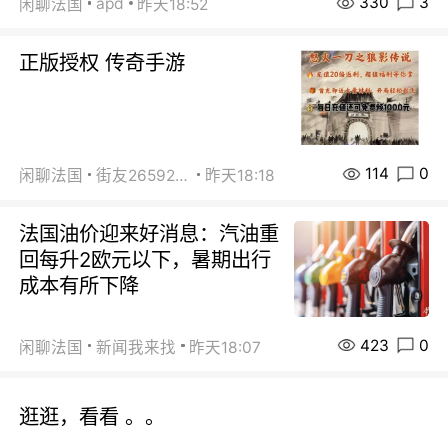
330
3
apd
闲聊法国
昨天18:52
正版授权 传奇手游
114
0
闲聊法国
街友26592800
昨天18:18
法国油价迎来好消息：汽油重
回每升2欧元以下，暑期出行
成本有所下降
423
0
闲聊法国
新闻我来找
昨天18:07
逛逛，看看 。。