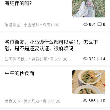
有结伴的吗？
661
6
闲聊法国
小玉老师
昨天11:38
名位街友，亚马逊什么都可以买吗，怎么下
载，是不是还要认证，很麻烦吗
322
4
法国你问我答
笑看红臣
昨天11:30
中午的伙食面
685
9
美食天下
美洲豹XF
昨天11:30