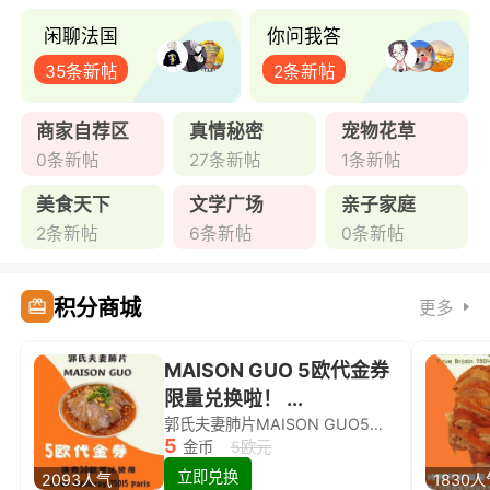
闲聊法国
你问我答
35条新帖
2条新帖
商家自荐区
真情秘密
宠物花草
0条新帖
27条新帖
1条新帖
美食天下
文学广场
亲子家庭
2条新帖
6条新帖
0条新帖
积分商城
更多
MAISON GUO 5欧代金券
限量兑换啦！ ...
郭氏夫妻肺片MAISON GUO5欧代金券限量兑换啦！
5
金币
5欧元
立即兑换
2093人气
1830