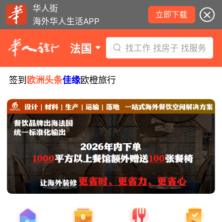
华人街
立即下载
海外华人生活APP
法国
找工作 找房子 找服务
签到
欧洲头条
佳缘
欧橙旅行