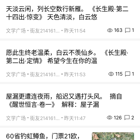
天淡云闲，列长空数行新雁。 《长生殿·第二
十四出·惊变》 天色清淡，白云悠
163
1
文学广场
街友21416156
昨天11:54
愿此生终老温柔，白云不羡仙乡。 《长生殿·
第二出·定情》 希望今生在你的温
115
1
文学广场
街友21416156
昨天11:53
屋漏更遭连夜雨，船迟又遇打头风。 摘自
《醒世恒言·卷一》 解释：屋子漏
126
2
文学广场
街友21416156
昨天11:47
60省钓虹鳟鱼，门票21欧，