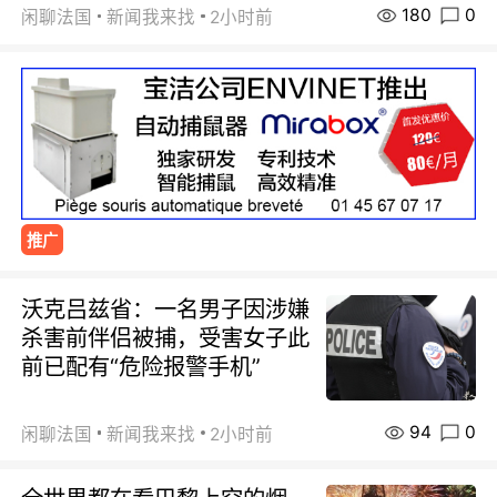
180
0
闲聊法国
新闻我来找
2小时前
推广
沃克吕兹省：一名男子因涉嫌
杀害前伴侣被捕，受害女子此
前已配有“危险报警手机”
94
0
闲聊法国
新闻我来找
2小时前