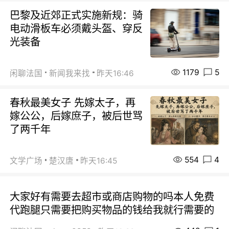
巴黎及近郊正式实施新规：骑
电动滑板车必须戴头盔、穿反
光装备
1179
5
闲聊法国
新闻我来找
昨天16:46
春秋最美女子 先嫁太子，再
嫁公公，后嫁庶子，被后世骂
了两千年
554
4
文学广场
楚汉唐
昨天16:45
大家好有需要去超市或商店购物的吗本人免费
代跑腿只需要把购买物品的钱给我就行需要的