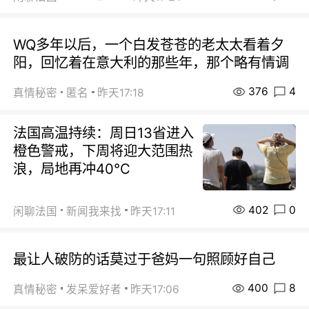
WQ多年以后，一个白发苍苍的老太太看着夕
阳，回忆着在意大利的那些年，那个略有情调
376
4
真情秘密
匿名
昨天17:18
法国高温持续：周日13省进入
橙色警戒，下周将迎大范围热
浪，局地再冲40℃
402
0
闲聊法国
新闻我来找
昨天17:11
最让人破防的话莫过于爸妈一句照顾好自己
400
8
真情秘密
发呆爱好者
昨天17:06