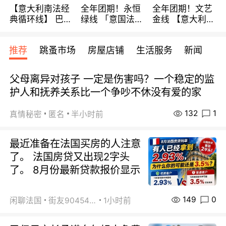
【意大利南法经
全年团期！永恒
全年团期！文艺
典循环线】 巴黎
绿线 「意国法
金线 【意大利一
上下 所有日期铁
南」巴黎上下 去
地】 循环7日游
发！ 全程四星级
意大利 南法 99
全程693欧/人起
推荐
跳蚤市场
房屋店铺
生活服务
新闻
宾馆 108欧/天起
欧/天起 ~包拼房
每周铁发！
全程756欧/位
父母离异对孩子 一定是伤害吗？一个稳定的监
护人和抚养关系比一个争吵不休没有爱的家
132
1
真情秘密
匿名
半小时前
最近准备在法国买房的人注意
了。 法国房贷又出现2字头
了。 8月份最新贷款报价显示
149
0
闲聊法国
街友90454511
1小时前