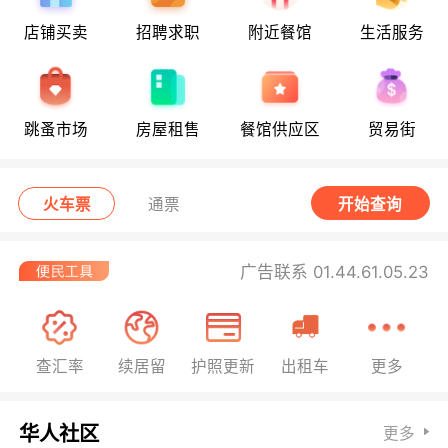
店铺买卖
招聘求职
附近餐馆
生活服务
跳蚤市场
房屋租售
餐馆供应区
贸易街
火车票
通票
开始查询
广告联系 01.44.61.05.23
查汇率
续居留
护照更新
出租车
更多
华人社区
更多