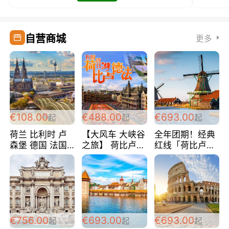
自营商城
更多
€108.00
€488.00
€693.00
起
起
起
荷兰 比利时 卢
【大风车 大峡谷
全年团期！经典
森堡 德国 法国
之旅】 荷比卢德
红线「荷比卢德
超爽玩遍西欧 循
法 巴黎上下 经
法」七天循环 五
环线 全程四星宾
典五国四日游
国 仅售99欧/人/
馆 108欧/人/天
488欧/人
天！巴黎上下！
包拼房~
€756.00
€693.00
€693.00
起
起
起