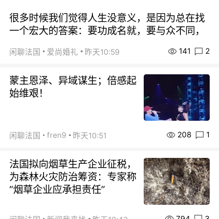
很多时候我们觉得人生没意义，是因为总在找
一个宏大的答案：要功成名就，要与众不同，
141
2
闲聊法国
爱尚婚礼
昨天10:59
蒙主恩泽、异域谋生；倍感起
始维艰！
208
1
fren9
闲聊法国
昨天10:51
法国拟向烟草生产企业征税，
为森林火灾防治筹资：专家称
“烟草企业应承担责任”
794
3