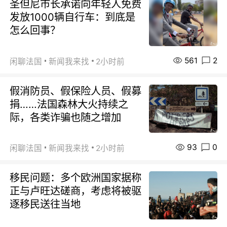
圣但尼市长承诺向年轻人免费
发放1000辆自行车：到底是
怎么回事？
561
2
闲聊法国
新闻我来找
2小时前
假消防员、假保险人员、假募
捐……法国森林大火持续之
际，各类诈骗也随之增加
93
0
闲聊法国
新闻我来找
2小时前
移民问题：多个欧洲国家据称
正与卢旺达磋商，考虑将被驱
逐移民送往当地