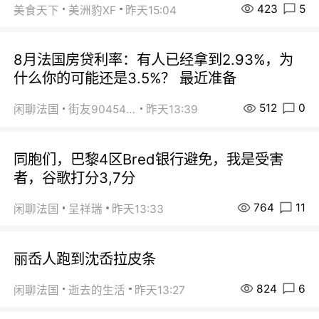
423
5
美食天下
美洲豹XF
昨天15:04
8月法国房贷利率：有人已经拿到2.93%，为
什么你的可能还是3.5%？ 最近准备
512
0
闲聊法国
街友90454511
昨天13:39
同胞们，巴黎4区Bred银行避免，我是受害
者，谷歌打分3,7分
764
11
闲聊法国
呈祥瑞
昨天13:33
丽岙人跑到沈岙拉皮条
824
6
闲聊法国
逝去的生活
昨天13:27