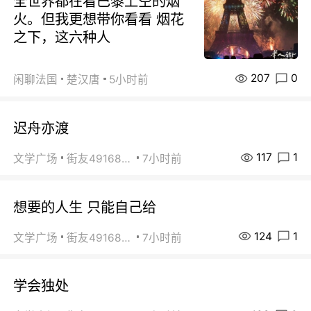
全世界都在看巴黎上空的烟
火。但我更想带你看看 烟花
之下，这六种人
207
0
闲聊法国
楚汉唐
5小时前
迟舟亦渡
117
1
文学广场
街友49168527
7小时前
想要的人生 只能自己给
124
1
文学广场
街友49168527
7小时前
学会独处