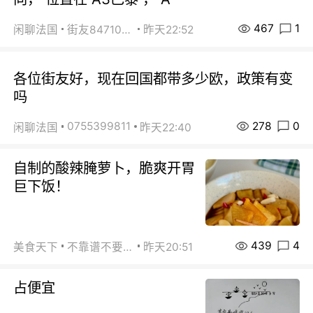
467
1
闲聊法国
街友84710671
昨天22:52
各位街友好，现在回国都带多少欧，政策有变
吗
278
0
0755399811
闲聊法国
昨天22:40
自制的酸辣腌萝卜，脆爽开胃
巨下饭！
439
4
美食天下
不靠谱不要联系
昨天20:51
占便宜