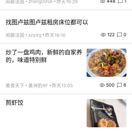
448
1
zhang0958
闲聊法国
昨天16:29
找图卢兹图卢兹租房床位都可以
122
0
szydg
闲聊法国
昨天16:16
炒了一盘鸡肉，新鲜的自家养
的，味道特别鲜
500
6
美食天下
美洲豹XF
昨天15:05
煎虾饺