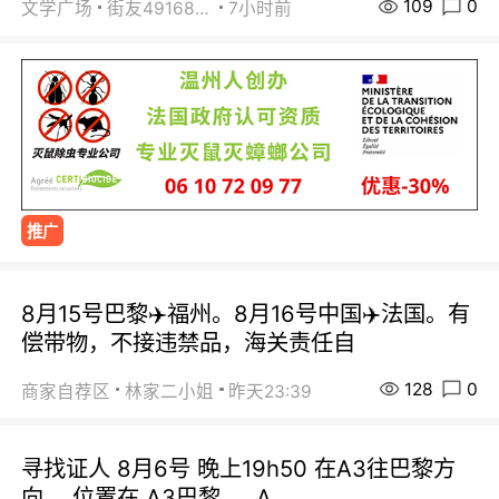
109
0
文学广场
街友49168527
7小时前
推广
8月15号巴黎✈️福州。8月16号中国✈️法国。有
偿带物，不接违禁品，海关责任自
128
0
商家自荐区
林家二小姐
昨天23:39
寻找证人 8月6号 晚上19h50 在A3往巴黎方
向， 位置在 A3巴黎 ， A