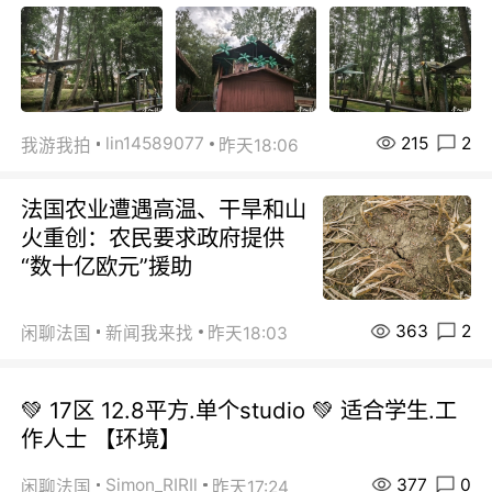
215
2
lin14589077
我游我拍
昨天18:06
法国农业遭遇高温、干旱和山
火重创：农民要求政府提供
“数十亿欧元”援助
363
2
闲聊法国
新闻我来找
昨天18:03
💚 17区 12.8平方.单个studio 💚 适合学生.工
作人士 【环境】
377
0
Simon_RIRIl
闲聊法国
昨天17:24