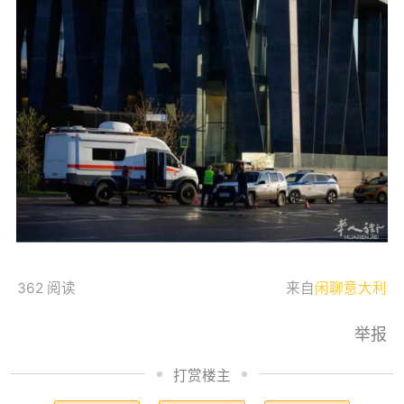
362 阅读
来自
闲聊意大利
举报
打赏楼主