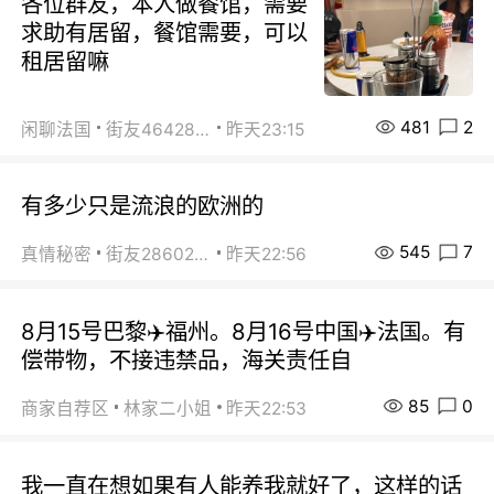
各位群友，本人做餐馆，需要
求助有居留，餐馆需要，可以
租居留嘛
481
2
闲聊法国
街友46428878
昨天23:15
有多少只是流浪的欧洲的
545
7
真情秘密
街友28602925
昨天22:56
8月15号巴黎✈️福州。8月16号中国✈️法国。有
偿带物，不接违禁品，海关责任自
85
0
商家自荐区
林家二小姐
昨天22:53
我一直在想如果有人能养我就好了，这样的话