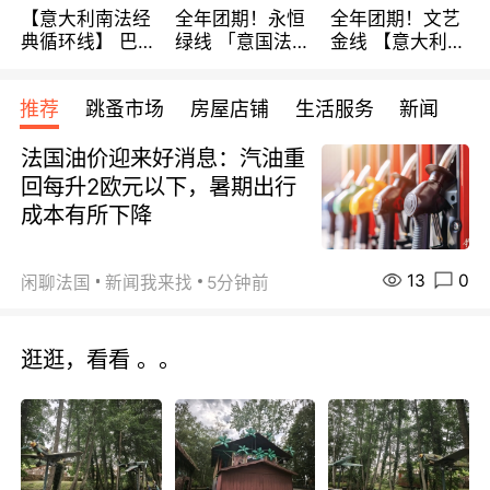
【意大利南法经
全年团期！永恒
全年团期！文艺
典循环线】 巴黎
绿线 「意国法
金线 【意大利一
上下 所有日期铁
南」巴黎上下 去
地】 循环7日游
发！ 全程四星级
意大利 南法 99
全程693欧/人起
推荐
跳蚤市场
房屋店铺
生活服务
新闻
宾馆 108欧/天起
欧/天起 ~包拼房
每周铁发！
全程756欧/位
法国油价迎来好消息：汽油重
回每升2欧元以下，暑期出行
成本有所下降
13
0
闲聊法国
新闻我来找
5分钟前
逛逛，看看 。。