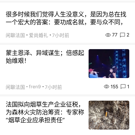
很多时候我们觉得人生没意义，是因为总在找
一个宏大的答案：要功成名就，要与众不同，
77
2
闲聊法国
爱尚婚礼
7小时前
蒙主恩泽、异域谋生；倍感起
始维艰！
155
1
fren9
闲聊法国
7小时前
法国拟向烟草生产企业征税，
为森林火灾防治筹资：专家称
“烟草企业应承担责任”