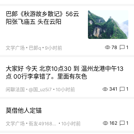
巴郞《秋游故乡散记》56云
阳张飞庙五 头在云阳
78
1
文学广场
巴郞q
9小时前
大家好 今天 北京10点30 到 温州龙港中午13
点 00行李拿错了。里面有灰色
341
1
闲聊法国
@国_uz5i7
10小时前
莫借他人定锚
162
1
文学广场
街友49168527
10小时前