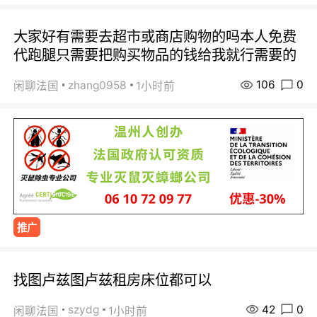
大家好有需要去超市或商店购物的吗本人免费
代跑腿只需要把购买物品的钱给我就行需要的
106
0
zhang0958
闲聊法国
1小时前
推广
找图卢兹图卢兹租房床位都可以
42
0
szydg
闲聊法国
1小时前