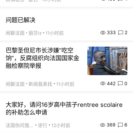
问题已解决
333
2
闲聊法国
丽莎lz
11小时前
巴黎圣但尼市长涉嫌“吃空
饷”，反腐组织向法国国家金
融检察院举报
442
0
闲聊法国
新闻我来找
11小时前
大家好，请问16岁高中孩子rentree scolaire
的补助怎么申请
369
6
法国你问我答
逆行
12小时前