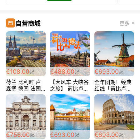
自营商城
更多
€108.00
€488.00
€693.00
起
起
起
荷兰 比利时 卢
【大风车 大峡谷
全年团期！经典
森堡 德国 法国
之旅】 荷比卢德
红线「荷比卢德
超爽玩遍西欧 循
法 巴黎上下 经
法」七天循环 五
环线 全程四星宾
典五国四日游
国 仅售99欧/人/
馆 108欧/人/天
488欧/人
天！巴黎上下！
包拼房~
€756.00
€693.00
€693.00
起
起
起