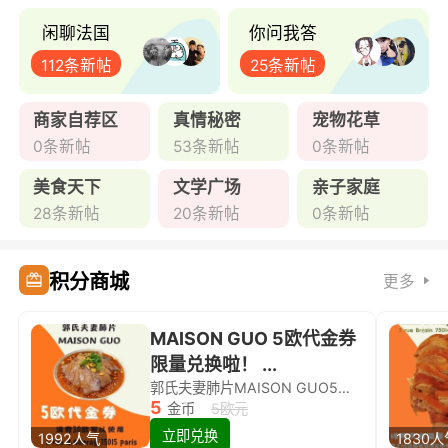
闲聊法国
你问我答
112条新帖
25条新帖
商家自荐区
真情秘密
宠物花草
0条新帖
53条新帖
0条新帖
美食天下
文学广场
亲子家庭
28条新帖
20条新帖
0条新帖
积分商城
更多
MAISON GUO 5欧代金券
限量兑换啦！ ...
郭氏夫妻肺片MAISON GUO5欧代金券限量兑换啦！
5
金币
5欧元
立即兑换
1992人气
1830