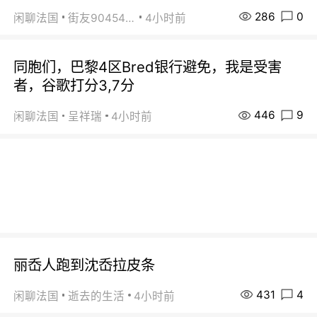
286
0
闲聊法国
街友90454511
4小时前
同胞们，巴黎4区Bred银行避免，我是受害
者，谷歌打分3,7分
446
9
闲聊法国
呈祥瑞
4小时前
丽岙人跑到沈岙拉皮条
431
4
闲聊法国
逝去的生活
4小时前