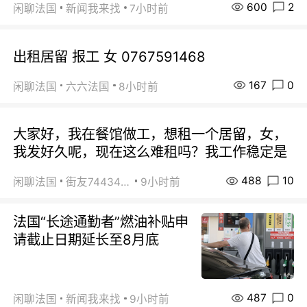
600
2
闲聊法国
新闻我来找
7小时前
出租居留 报工 女 0767591468
167
0
闲聊法国
六六法国
8小时前
大家好，我在餐馆做工，想租一个居留，女，
我发好久呢，现在这么难租吗？我工作稳定是
488
10
闲聊法国
街友74434350
9小时前
法国“长途通勤者”燃油补贴申
请截止日期延长至8月底
487
0
闲聊法国
新闻我来找
9小时前