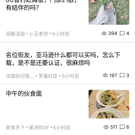
有结伴的吗？
394
4
闲聊法国
小玉老师
6小时前
名位街友，亚马逊什么都可以买吗，怎么下
载，是不是还要认证，很麻烦吗
197
3
法国你问我答
笑看红臣
6小时前
中午的伙食面
511
6
美食天下
美洲豹XF
6小时前