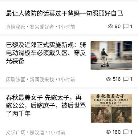
最让人破防的话莫过于爸妈一句照顾好自己
90
1
真情秘密
发呆爱好者
1小时前
巴黎及近郊正式实施新规：骑
电动滑板车必须戴头盔、穿反
光装备
516
1
闲聊法国
新闻我来找
1小时前
春秋最美女子 先嫁太子，再
嫁公公，后嫁庶子，被后世骂
了两千年
160
1
文学广场
楚汉唐
1小时前