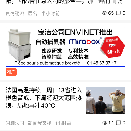
阳，回忆着在意大利的那些年，那个略有情调
65
0
真情秘密
匿名
半小时前
推广
法国高温持续：周日13省进入
橙色警戒，下周将迎大范围热
浪，局地再冲40℃
91
0
闲聊法国
新闻我来找
1小时前