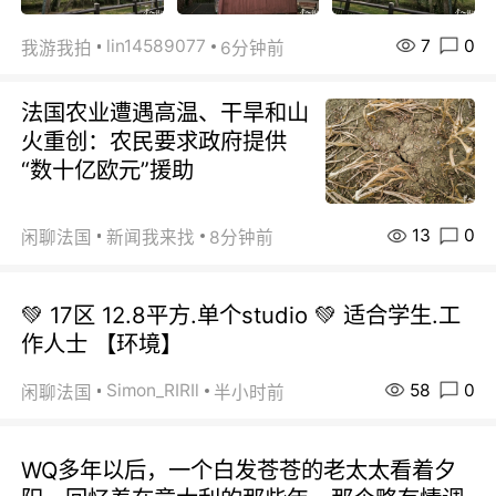
7
0
lin14589077
我游我拍
6分钟前
法国农业遭遇高温、干旱和山
火重创：农民要求政府提供
“数十亿欧元”援助
13
0
闲聊法国
新闻我来找
8分钟前
💚 17区 12.8平方.单个studio 💚 适合学生.工
作人士 【环境】
58
0
Simon_RIRIl
闲聊法国
半小时前
WQ多年以后，一个白发苍苍的老太太看着夕