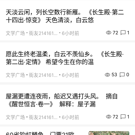
天淡云闲，列长空数行新雁。 《长生殿·第二
十四出·惊变》 天色清淡，白云悠
72
1
文学广场
街友21416156
6小时前
愿此生终老温柔，白云不羡仙乡。 《长生殿·
第二出·定情》 希望今生在你的温
53
0
文学广场
街友21416156
6小时前
屋漏更遭连夜雨，船迟又遇打头风。 摘自
《醒世恒言·卷一》 解释：屋子漏
72
1
文学广场
街友21416156
6小时前
60省钓虹鳟鱼，门票21欧，