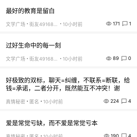
最好的教育是留白
171
1
文学广场
街友49168527
10小时前
过好生命中的每一刻
89
0
文学广场
街友49168527
10小时前
好极致的双标，聊天=纠缠，不联系=断联，给
钱=承诺，二者分开，既然能互不冲突！谢
224
4
真情秘密
匿名
10小时前
爱是常觉亏缺，而不爱是常觉亏本
190
4
真情秘密
匿名
10小时前