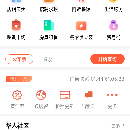
店铺买卖
招聘求职
附近餐馆
生活服务
跳蚤市场
房屋租售
餐馆供应区
贸易街
火车票
通票
开始查询
广告联系 01.44.61.05.23
查汇率
续居留
护照更新
出租车
更多
华人社区
更多