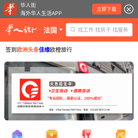
华人街
立即下载
海外华人生活APP
法国
找工作 找房子 找服务
签到
欧洲头条
佳缘
欧橙旅行