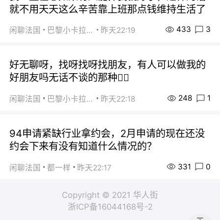
就不用天天这么辛苦靠上班那点钱维持生活了
433
3
闲聊法国
巴黎小卡拉咪
昨天22:19
好无聊呀，找呀找呀找朋友，有人可以做我的
好朋友吗无话不谈的那种😮‍💨
248
1
闲聊法国
巴黎小卡拉咪
昨天22:18
94申请紧缺行业拿约会，2月申请的现在还没
约会下来有没有知道什么情况的？
331
0
闲聊法国
都一样
昨天22:17
Copyright © 2021 华人街
浙ICP备16044168号-2