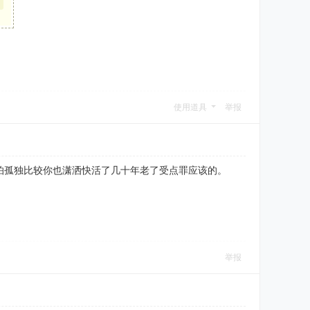
使用道具
举报
怕孤独比较你也潇洒快活了几十年老了受点罪应该的。
举报