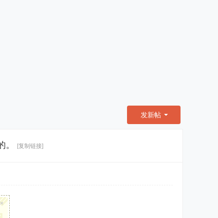
发新帖
的。
[复制链接]
×