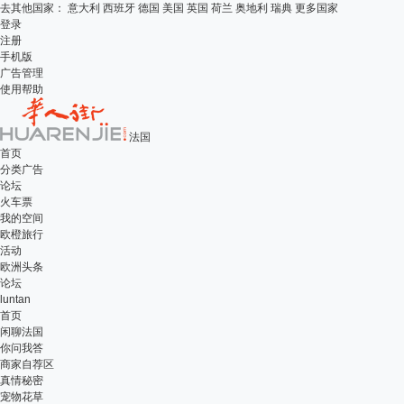
去其他国家：
意大利
西班牙
德国
美国
英国
荷兰
奥地利
瑞典
更多国家
登录
注册
手机版
广告管理
使用帮助
法国
首页
分类广告
论坛
火车票
我的空间
欧橙旅行
活动
欧洲头条
论坛
luntan
首页
闲聊法国
你问我答
商家自荐区
真情秘密
宠物花草