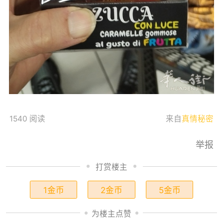
1540 阅读
来自
真情秘密
举报
打赏楼主
1金币
2金币
5金币
为楼主点赞