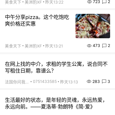
723
2
美食天下
美洲豹XF
昨天13:22
中午分享pizza。这个吃饱吃
爽价格还实惠
473
2
美食天下
美洲豹XF
昨天13:21
在网上找的中介，求租的学生公寓，说合同不
写租住日期，靠谱么？
283
3
0751433585
法国你问我答
昨天13:13
生活最好的状态，是年轻的灵魂，永远热爱，
永远向前。——夏洛蒂·勃朗特《简·爱》