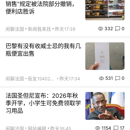
销售”规定被法院部分撤销，
便利店胜诉
332
0
闲聊法国
新闻我来找
昨天17:39
巴黎有没有收威士忌的我有几
瓶便宜出售
531
0
闲聊法国
街友15402223
昨天17:34
法国圣但尼宣布：2026年秋
季开学，小学生可免费领取学
习用品
1154
17
闲聊法国
网站编辑
昨天16:45