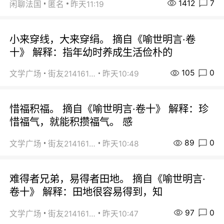
1412
7
闲聊法国
匿名
昨天11:19
小来穿线，大来穿绢。 摘自《喻世明言·卷
十》 解释：指年幼时养成生活俭朴的
105
0
文学广场
街友21416156
昨天10:49
惜福积福。 摘自《喻世明言·卷十》 解释：珍
惜福气，就能积攒福气。 感
89
0
文学广场
街友21416156
昨天10:48
难得者兄弟，易得者田地。 摘自《喻世明言·
卷十》 解释：田地很容易得到，知
97
0
文学广场
街友21416156
昨天10:47