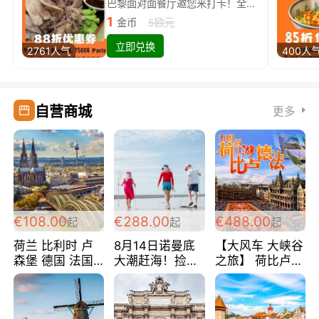
巴黎面对面餐厅邀您来打卡！全场88折
1
金币
5欧元
立即兑换
2761人气
400人
自营商城
更多
€108.00
€288.00
€488.00
起
起
起
荷兰 比利时 卢
8月14日诺曼底
【大风车 大峡谷
森堡 德国 法国
大潮赶海！捡海
之旅】 荷比卢德
超爽玩遍西欧 循
鲜！轻轻松松海
法 巴黎上下 经
环线 全程四星宾
边爽玩三日游
典五国四日游
馆 108欧/人/天
288欧/人
488欧/人