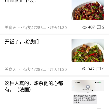
川菜就是下饭！
407
2
美食天下
街友472838572
昨天11:30
开饭了，老铁们
347
9
美食天下
街友472838572
昨天11:30
这种人真的，想杀他的心都
有。（法国）