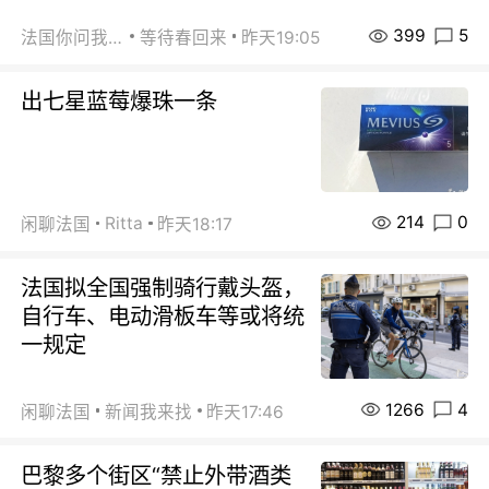
399
5
法国你问我答
等待春回来
昨天19:05
出七星蓝莓爆珠一条
214
0
Ritta
闲聊法国
昨天18:17
法国拟全国强制骑行戴头盔，
自行车、电动滑板车等或将统
一规定
1266
4
闲聊法国
新闻我来找
昨天17:46
巴黎多个街区“禁止外带酒类