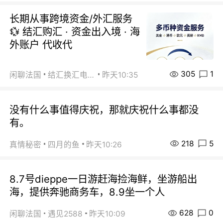
长期从事跨境资金/外汇服务
💱 结汇购汇 · 资金出入境 · 海
外账户 代收代
305
1
闲聊法国
结汇换汇电汇
昨天10:35
没有什么事值得庆祝，那就庆祝什么事都没
有。
218
5
真情秘密
四月的鱼
昨天10:26
8.7号dieppe一日游赶海捡海鲜，坐游船出
海，提供奔驰商务车，8.9坐一个人
628
0
闲聊法国
遇见2588
昨天10:09