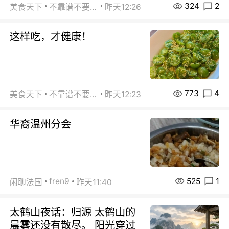
324
2
美食天下
不靠谱不要联系
昨天12:26
这样吃，才健康！
773
4
美食天下
不靠谱不要联系
昨天12:23
华裔温州分会
525
1
fren9
闲聊法国
昨天11:40
太鹤山夜话：归源 太鹤山的
晨雾还没有散尽。 阳光穿过