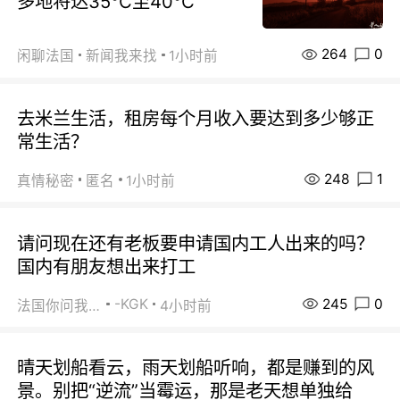
多地将达35℃至40℃
264
0
闲聊法国
新闻我来找
1小时前
去米兰生活，租房每个月收入要达到多少够正
常生活？
248
1
真情秘密
匿名
1小时前
请问现在还有老板要申请国内工人出来的吗？
国内有朋友想出来打工
245
0
-KGK
法国你问我答
4小时前
晴天划船看云，雨天划船听响，都是赚到的风
景。别把“逆流”当霉运，那是老天想单独给