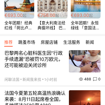
€693.00
€756.00
€693.00
起
起
起
全年团期！经典
【意大利南法经
全年团期！永恒
红线「荷比卢德
典循环线】 巴黎
绿线 「意国法
法」七天循环 五
上下 所有日期铁
南」巴黎上下 去
国 仅售99欧/人/
发！ 全程四星级
意大利 南法 99
推荐
跳蚤市场
房屋店铺
生活服务
新闻
天！巴黎上下！
宾馆 108欧/天起
欧/天起 ~包拼房
包拼房~
全程756欧/位
巴黎两名心脏科医生因“行政
手续遗漏”恐被罚10万欧元，
还可能被迫关闭诊所
488
0
闲聊法国
新闻我来找
1小时前
法国今夏第五轮高温热浪确认
来袭：8月11日起席卷全国，