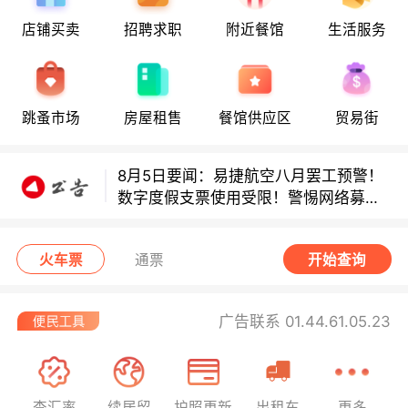
店铺买卖
招聘求职
附近餐馆
生活服务
多款避孕套因安全缺陷召回！
跳蚤市场
房屋租售
餐馆供应区
贸易街
多款避孕套因安全缺陷召回！
8月5日要闻：易捷航空八月罢工预警！
数字度假支票使用受限！警惕网络募捐
骗局！
无栏杆收费站逃费将重罚！
火车票
通票
开始查询
广告联系 01.44.61.05.23
查汇率
续居留
护照更新
出租车
更多