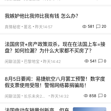
我嫉妒他比我帅比我有钱 怎么办？
581
20
真情秘密
匿名
昨天14:57
法国房贷+房产政策双杀，现在在法国上车=接
盘？如何捡漏？为什么大家都不买房了？
541
0
闲聊法国
巴黎地宝
昨天14:42
8月5日要闻：易捷航空八月罢工预警！数字度
假支票使用受限！警惕网络募捐骗局！
858
0
闲聊法国
长乐未央2015
昨天14:32
法国电动车销量创新高，但充