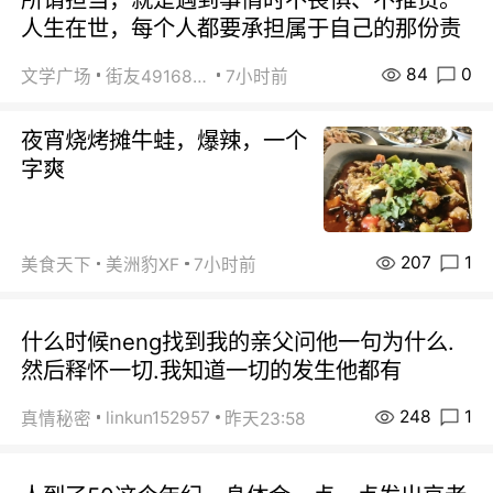
人生在世，每个人都要承担属于自己的那份责
84
0
文学广场
街友49168527
7小时前
夜宵烧烤摊牛蛙，爆辣，一个
字爽
207
1
美食天下
美洲豹XF
7小时前
什么时候neng找到我的亲父问他一句为什么.
然后释怀一切.我知道一切的发生他都有
248
1
linkun152957
真情秘密
昨天23:58