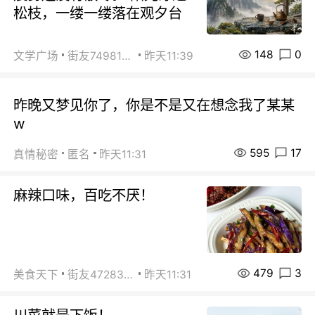
松枝，一缕一缕落在观夕台
148
0
文学广场
街友74981146
昨天11:39
昨晚又梦见你了，你是不是又在想念我了某某
w
595
17
真情秘密
匿名
昨天11:31
麻辣口味，百吃不厌！
479
3
美食天下
街友472838572
昨天11:31