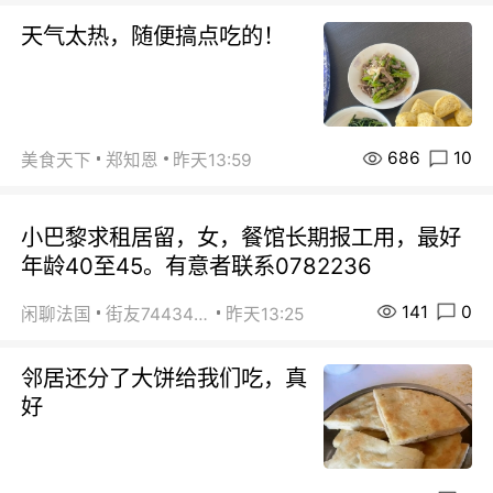
天气太热，随便搞点吃的！
686
10
美食天下
郑知恩
昨天13:59
小巴黎求租居留，女，餐馆长期报工用，最好
年龄40至45。有意者联系0782236
141
0
闲聊法国
街友74434350
昨天13:25
邻居还分了大饼给我们吃，真
好