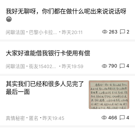
我好无聊呀，你们都在做什么呢出来说说话呀
😁
263
2
闲聊法国
巴黎小卡拉咪
昨天20:11
大家好谁能借我银行卡使用有偿
790
4
闲聊法国
街友15402223
昨天19:59
其实我们已经和很多人见完了
最后一面
466
4
真情秘密
匿名
昨天19:45