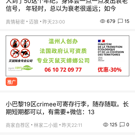
人到了50这个年纪，身体会一点一点发出哀老
信号， 年轻时，总以为衰老很遥远；如今
679
15
真情秘密
迈狼
昨天23:00
推广
小巴黎19区crimee可寄存行李，随存随取。长
期短期都可以，有需要+微信：13
125
0
商家自荐区
林家二小姐
昨天22:11