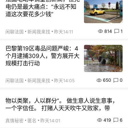
电仍是最大痛点：“永远不知
道这次要花多少钱”
814
1
闲聊法国
新闻我来找
昨天14:11
巴黎第19区毒品问题严峻：4
个月逮捕309人，警方展开大
规模打击行动
650
0
闲聊法国
新闻我来找
昨天14:05
物以类聚，人以群分”。 做生意人说生意事，
一个字信任。 打赌人天天吹牛又败家，带
419
6
真情秘密
匿名
昨天14:01