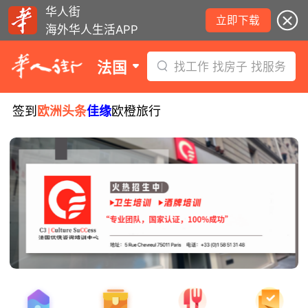
华人街
立即下载
海外华人生活APP
法国
找工作 找房子 找服务
签到
欧洲头条
佳缘
欧橙旅行
8月5日要闻：易捷航空八月罢工预警！
数字度假支票使用受限！警惕网络募捐
骗局！
无栏杆收费站逃费将重罚！