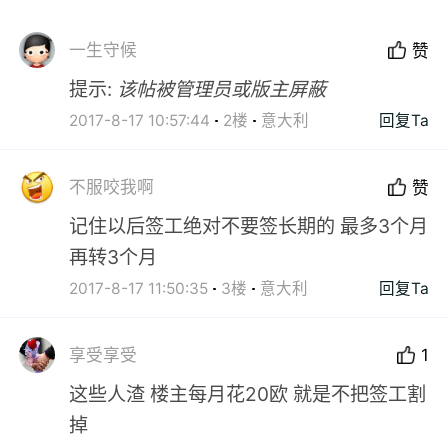
一生守候
赞
提示:
该帖被管理员或版主屏蔽
2017-8-17 10:57:44
2楼
意大利
回复Ta
不服咬我啊
赞
记住以后签工绝对不要签长期的 最多3个月
再转3个月
2017-8-17 11:50:35
3楼
意大利
回复Ta
享受享受
1
这些人渣 楼主每月花20欧 就是不把签工割
掉