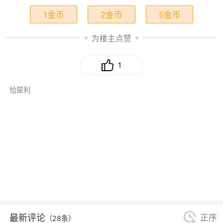
1金币
2金币
5金币
为楼主点赞
1
恰犀利
最新评论
正序
（28条）