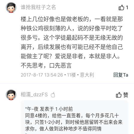
谁抢我柱子之名
1
楼上几位好像也是做老板的，一看就是那
种铁公鸡很刻薄的人，说的好像平时吃了
很多亏。这个学徒最起码不是无缘无故的
离开，后续发展也有可能已经不是他自己
能做主了呢？爱说是非者，本就是非人。
不先思考，口先恶言
2017-8-17 13:54:26
11楼
意大利
回复Ta
相濡_dzzFS
赞
"午-夜 发表于 1 小时前
同意4楼的，给他一直签着，每个月多花几十
块，只签1-2小时，到时候他居留转不出来会来
求你，做人做到这种地步不值得同情