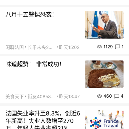
八月十五警惕恐袭！
1129
1
闲聊法国
长乐未央2015
昨天15:02
味道超赞！ 非常成功！
460
4
美食天下
街友40858442
昨天13:47
法国失业率升至8.3%，创近6
年新高！失业人数增至270
万，年轻人失业率超21%