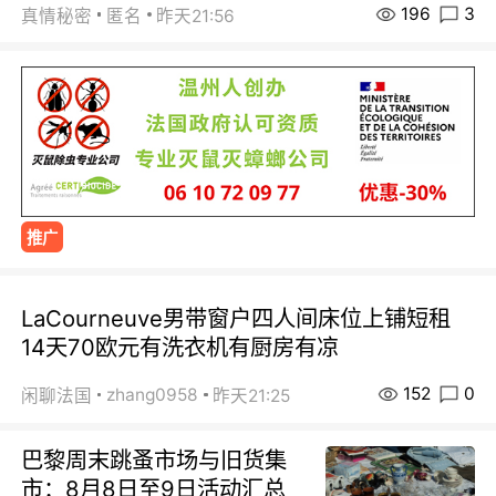
196
3
真情秘密
匿名
昨天21:56
推广
LaCourneuve男带窗户四人间床位上铺短租
14天70欧元有洗衣机有厨房有凉
152
0
zhang0958
闲聊法国
昨天21:25
巴黎周末跳蚤市场与旧货集
市：8月8日至9日活动汇总