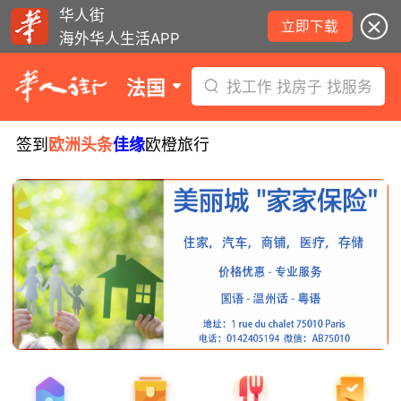
华人街
立即下载
海外华人生活APP
法国
找工作 找房子 找服务
签到
欧洲头条
佳缘
欧橙旅行