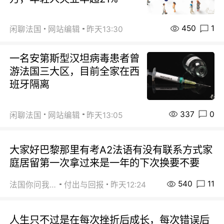
450
1
闲聊法国
网站编辑
昨天13:30
一名安第斯型汉坦病毒患者曾
游法国三大区，目前全家在西
班牙隔离
337
0
闲聊法国
网站编辑
昨天13:05
大家好巴黎那里有考A2法语有没有联系方式家
庭居留第一次拿过来是一年的下次换要不要
540
11
法国你问我答
付出与回报
昨天12:24
人生只不过是在每次挫折后成长，每次错误后