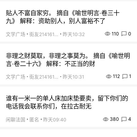
贴人不富自家穷。 摘自《喻世明言·卷三十
九》 解释：资助别人，别人富裕不了
110
0
文学广场
街友21416156
昨天10:32
非理之财莫取，非理之事莫为。 摘自《喻世明
言·卷二十六》 解释：不正当的财
112
1
文学广场
街友21416156
昨天10:31
谁有一米一的单人床加床垫要卖，留下你们的
电话我会联系你们，在拉古耐无
380
4
闲聊法国
匿名
昨天09:40