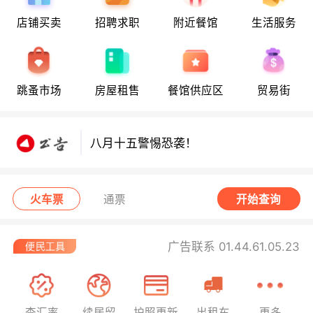
店铺买卖
招聘求职
附近餐馆
生活服务
八月十五警惕恐袭！
跳蚤市场
房屋租售
餐馆供应区
贸易街
八月十五警惕恐袭！
八月十五警惕恐袭！
火车票
通票
开始查询
广告联系 01.44.61.05.23
查汇率
续居留
护照更新
出租车
更多