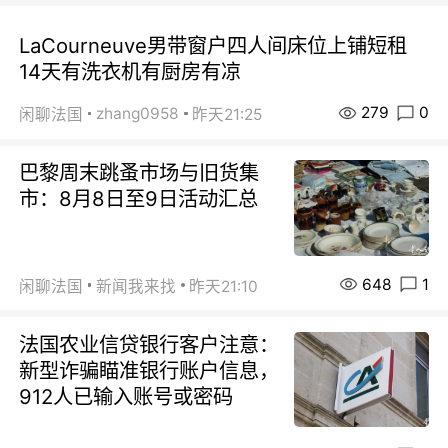
LaCourneuve男带窗户四人间床位上铺短租
14天有洗衣机有厨房有凉
279
0
zhang0958
闲聊法国
昨天21:25
巴黎周末跳蚤市场与旧货集
市：8月8日至9日活动汇总
648
1
闲聊法国
新闻我来找
昨天21:10
法国农业信贷银行客户注意：
新型诈骗瞄准银行账户信息，
912人已输入账号或密码