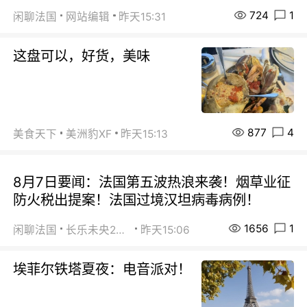
724
1
闲聊法国
网站编辑
昨天15:31
这盘可以，好货，美味
877
4
美食天下
美洲豹XF
昨天15:13
8月7日要闻：法国第五波热浪来袭！烟草业征
防火税出提案！法国过境汉坦病毒病例！
1656
1
闲聊法国
长乐未央2015
昨天15:06
埃菲尔铁塔夏夜：电音派对！