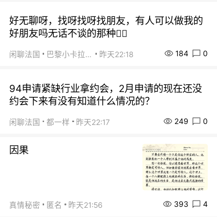
好无聊呀，找呀找呀找朋友，有人可以做我的
好朋友吗无话不谈的那种😮‍💨
184
0
闲聊法国
巴黎小卡拉咪
昨天22:18
94申请紧缺行业拿约会，2月申请的现在还没
约会下来有没有知道什么情况的？
249
0
闲聊法国
都一样
昨天22:17
因果
393
4
真情秘密
匿名
昨天21:56