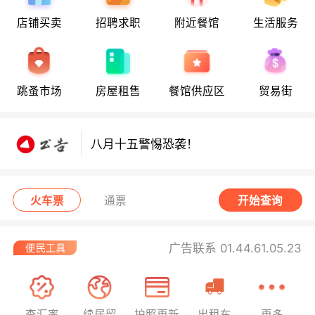
店铺买卖
招聘求职
附近餐馆
生活服务
八月十五警惕恐袭！
跳蚤市场
房屋租售
餐馆供应区
贸易街
八月十五警惕恐袭！
八月十五警惕恐袭！
火车票
通票
开始查询
广告联系 01.44.61.05.23
查汇率
续居留
护照更新
出租车
更多