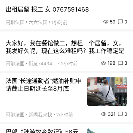
出租居留 报工 女 0767591468
59
0
闲聊法国
六六法国
1小时前
大家好，我在餐馆做工，想租一个居留，女，
我发好久呢，现在这么难租吗？我工作稳定是
198
3
闲聊法国
街友74434350
2小时前
法国“长途通勤者”燃油补贴申
请截止日期延长至8月底
321
0
闲聊法国
新闻我来找
2小时前
巴郞《秋游故乡散记》56云