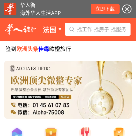
华人街
立即下载
海外华人生活APP
法国
找工作 找房子 找服务
签到
欧洲头条
佳缘
欧橙旅行