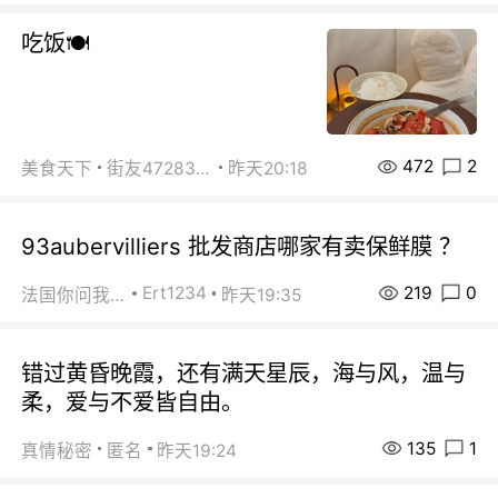
吃饭🍽️
472
2
美食天下
街友472838572
昨天20:18
93aubervilliers 批发商店哪家有卖保鲜膜 ？
219
0
Ert1234
法国你问我答
昨天19:35
错过黄昏晚霞，还有满天星辰，海与风，温与
柔，爱与不爱皆自由。
135
1
真情秘密
匿名
昨天19:24