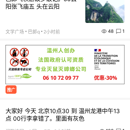
阳张飞庙五 头在云阳
48
1
文学广场
巴郞q
2小时前
推广
大家好 今天 北京10点30 到 温州龙港中午13
点 00行李拿错了。里面有灰色