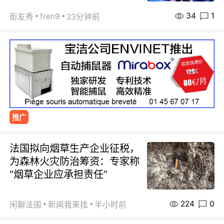
34
1
fren9
街友秀
23分钟前
推广
法国拟向烟草生产企业征税，
为森林火灾防治筹资：专家称
“烟草企业应承担责任”
224
0
闲聊法国
新闻我来找
半小时前