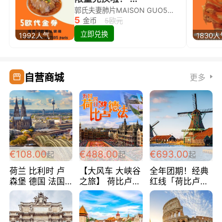
郭氏夫妻肺片MAISON GUO5欧代金券限量兑换啦！
5
金币
5欧元
立即兑换
1992人气
1830
自营商城
更多
€108.00
€488.00
€693.00
起
起
起
荷兰 比利时 卢
【大风车 大峡谷
全年团期！经典
森堡 德国 法国
之旅】 荷比卢德
红线「荷比卢德
超爽玩遍西欧 循
法 巴黎上下 经
法」七天循环 五
环线 全程四星宾
典五国四日游
国 仅售99欧/人/
馆 108欧/人/天
488欧/人
天！巴黎上下！