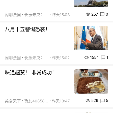
257
0
闲聊法国
长乐未央2015
昨天15:03
八月十五警惕恐袭！
1554
1
闲聊法国
长乐未央2015
昨天15:02
味道超赞！ 非常成功！
526
5
美食天下
街友40858442
昨天13:47