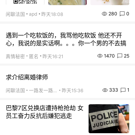
280
0
apd
闲聊法国
昨天18:08
遇到一个吃软饭的，我骂他吃软饭 他还不开
心，我说的是实话啊。。。你一个男的不去搞
1470
25
真情秘密
匿名
昨天16:21
求介绍离婚律师
333
1
闲聊法国
一路发一路发
昨天15:36
巴黎7区兑换店遭持枪抢劫 女
员工奋力反抗后嫌犯逃走