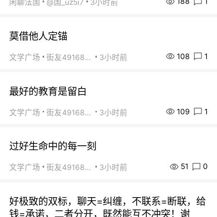
188
1
闲聊法国
@国_uz5i7
3小时前
莫借他人定锚
108
1
文学广场
街友49168527
3小时前
最好的教育是留白
109
1
文学广场
街友49168527
3小时前
过好生命中的每一刻
51
0
文学广场
街友49168527
3小时前
好极致的双标，聊天=纠缠，不联系=断联，给
钱=承诺，二者分开，既然能互不冲突！谢