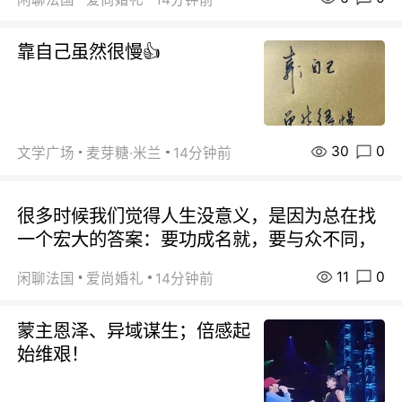
靠自己虽然很慢👍
30
0
文学广场
麦芽糖·米兰
14分钟前
很多时候我们觉得人生没意义，是因为总在找
一个宏大的答案：要功成名就，要与众不同，
11
0
闲聊法国
爱尚婚礼
14分钟前
蒙主恩泽、异域谋生；倍感起
始维艰！