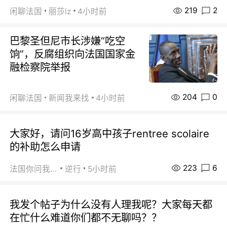
219
2
闲聊法国
丽莎lz
4小时前
巴黎圣但尼市长涉嫌“吃空
饷”，反腐组织向法国国家金
融检察院举报
204
0
闲聊法国
新闻我来找
4小时前
大家好，请问16岁高中孩子rentree scolaire
的补助怎么申请
223
6
法国你问我答
逆行
5小时前
我发个帖子为什么没有人理我呢？大家每天都
在忙什么难道你们都不无聊吗？？