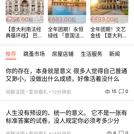
包拼房~
€756.00
€693.00
€693.00
起
起
起
【意大利南法经
全年团期！永恒
全年团期！文艺
典循环线】 巴黎
绿线 「意国法
金线 【意大利一
上下 所有日期铁
南」巴黎上下 去
地】 循环7日游
发！ 全程四星级
意大利 南法 99
全程693欧/人起
推荐
跳蚤市场
房屋店铺
生活服务
新闻
宾馆 108欧/天起
欧/天起 ~包拼房
每周铁发！
全程756欧/位
你的存在，本身就是意义 很多人觉得自己普通
又渺小，没做出什么成绩，好像活着没什么
15
0
闲聊法国
爱尚婚礼
13分钟前
人生没有预设的、统一的意义。 它不是一张有
标准答案的试卷，没人规定你必须考多少分
6
0
闲聊法国
爱尚婚礼
14分钟前