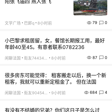
阳张飞庙四 燕人张飞
79
0
文学广场
巴郞q
8小时前
小巴黎求租居留，女，餐馆长期报工用，最好
年龄40至45。有意者联系0782236
87
0
闲聊法国
街友74434350
8小时前
很多房东可能觉得： 租客搬走以后，换一个新
租客，我就可以重新定租金了。 但在法国
684
4
闲聊法国
街友90454511
9小时前
有没有不结婚的兄弟？你们这日子是怎么过