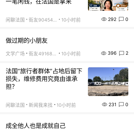
一笔闲钱，在法国是拿来
292
0
闲聊法国
街友90454511
10小时前
做过期的小朋友
396
2
文学广场
街友49168527
10小时前
法国“旅行者群体”占地后留下
损失，维修费用究竟由谁承
担？
231
0
闲聊法国
新闻我来找
10小时前
成全他人也是成就自己