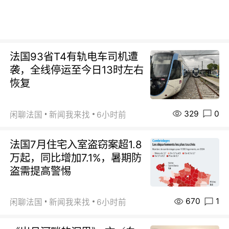
法国93省T4有轨电车司机遭
袭，全线停运至今日13时左右
恢复
329
0
闲聊法国
新闻我来找
6小时前
法国7月住宅入室盗窃案超1.8
万起，同比增加7.1%，暑期防
盗需提高警惕
670
1
闲聊法国
新闻我来找
6小时前