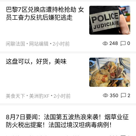
巴黎7区兑换店遭持枪抢劫 女
员工奋力反抗后嫌犯逃走
248
0
闲聊法国
网站编辑
2小时前
这盘可以，好货，美味
350
2
美食天下
美洲豹XF
2小时前
8月7日要闻：法国第五波热浪来袭！烟草业征
防火税出提案！法国过境汉坦病毒病例！