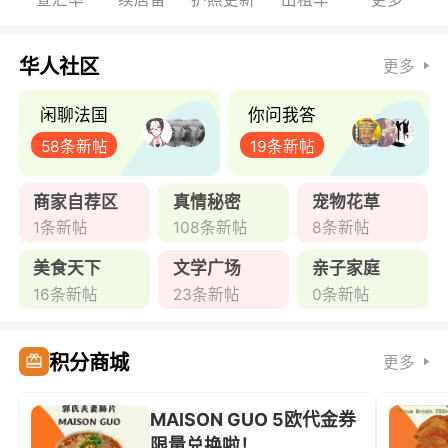
华人社区
更多
闲聊法国
你问我答
58条新帖
19条新帖
商家自荐区
真情秘密
宠物花草
1条新帖
108条新帖
8条新帖
美食天下
文学广场
亲子家庭
16条新帖
23条新帖
0条新帖
积分商城
更多
MAISON GUO 5欧代金券
限量兑换啦！ ...