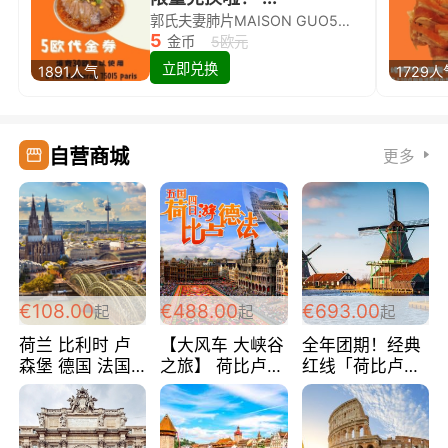
郭氏夫妻肺片MAISON GUO5欧代金券限量兑换啦！
5
金币
5欧元
立即兑换
1891人气
1729人
自营商城
更多
€108.00
€488.00
€693.00
起
起
起
荷兰 比利时 卢
【大风车 大峡谷
全年团期！经典
森堡 德国 法国
之旅】 荷比卢德
红线「荷比卢德
超爽玩遍西欧 循
法 巴黎上下 经
法」七天循环 五
环线 全程四星宾
典五国四日游
国 仅售99欧/人/
馆 108欧/人/天
488欧/人
天！巴黎上下！