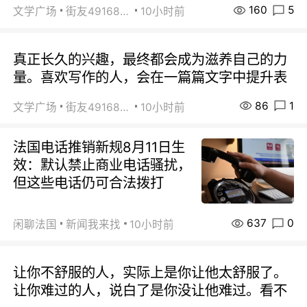
160
5
文学广场
街友49168527
10小时前
真正长久的兴趣，最终都会成为滋养自己的力
量。喜欢写作的人，会在一篇篇文字中提升表
86
1
文学广场
街友49168527
10小时前
法国电话推销新规8月11日生
效：默认禁止商业电话骚扰，
但这些电话仍可合法拨打
637
0
闲聊法国
新闻我来找
10小时前
让你不舒服的人，实际上是你让他太舒服了。
让你难过的人，说白了是你没让他难过。看不