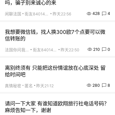
吗，骗子别来诚心的来
428
4
闲聊法国
街友84014588
昨天22:56
我想要微信钱，找人换300欧7个点要可以微
信转账的
210
0
法国你问我答
街友84014588
昨天22:50
离别终须有 只能把这份情谊放在心底深处 留
给时间吧
280
8
真情秘密
匿名
昨天21:12
请问一下大家 有谁知道欧翔旅行社电话号码？
麻烦告知一下，谢谢