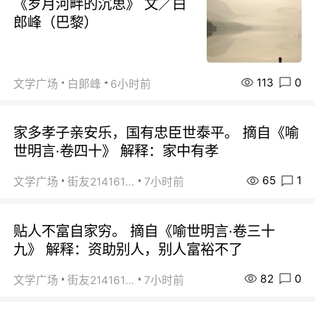
《岁月河畔的沉思》 文／白
郎峰（巴黎）
113
0
文学广场
白郞峰
6小时前
家多孝子亲安乐，国有忠臣世泰平。 摘自《喻
世明言·卷四十》 解释：家中有孝
65
1
文学广场
街友21416156
7小时前
贴人不富自家穷。 摘自《喻世明言·卷三十
九》 解释：资助别人，别人富裕不了
82
0
文学广场
街友21416156
7小时前