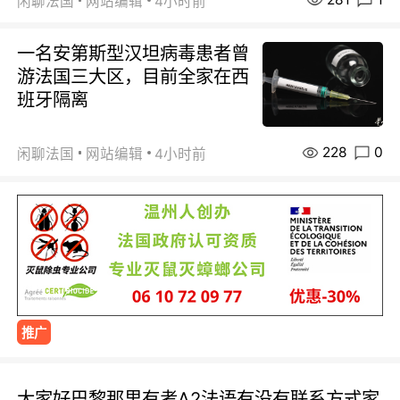
闲聊法国
网站编辑
4小时前
一名安第斯型汉坦病毒患者曾
游法国三大区，目前全家在西
班牙隔离
228
0
闲聊法国
网站编辑
4小时前
推广
大家好巴黎那里有考A2法语有没有联系方式家