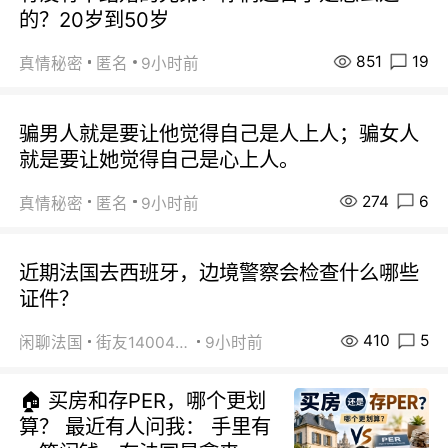
的？20岁到50岁
851
19
真情秘密
匿名
9小时前
骗男人就是要让他觉得自己是人上人；骗女人
就是要让她觉得自己是心上人。
274
6
真情秘密
匿名
9小时前
近期法国去西班牙，边境警察会检查什么哪些
证件？
410
5
闲聊法国
街友14004820
9小时前
🏠 买房和存PER，哪个更划
算？ 最近有人问我： 手里有