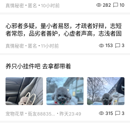
282
10
真情秘密
匿名
10小时前
心邪者多疑，量小者易怒，才疏者好辩，志短
者常怨，品劣者善妒，心虚者声高，志浅者固
153
3
真情秘密
匿名
11小时前
养只小挂件吧 去拿都带着
315
3
宠物花草
街友88835518
昨天23:49