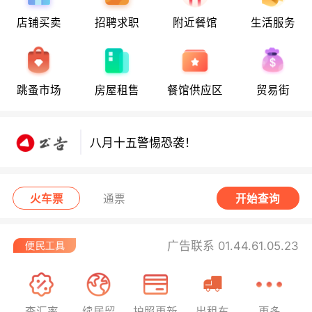
店铺买卖
招聘求职
附近餐馆
生活服务
八月十五警惕恐袭！
跳蚤市场
房屋租售
餐馆供应区
贸易街
八月十五警惕恐袭！
八月十五警惕恐袭！
火车票
通票
开始查询
广告联系 01.44.61.05.23
查汇率
续居留
护照更新
出租车
更多