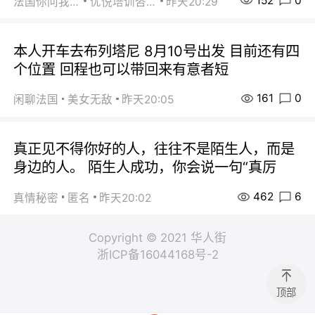
152
0
法国你问我答
优悦培训咨询
昨天20:29
本人开车去布列塔尼 8月10号出发 目前还有四
个位置 回程也可以带回来有意者短
161
0
闲聊法国
美女无敌
昨天20:05
真正见不得你好的人，往往不是陌生人，而是
身边的人。 陌生人成功，你会说一句“真厉
462
6
真情秘密
匿名
昨天20:02
Copyright © 2021 华人街
浙ICP备16044168号-2
顶部