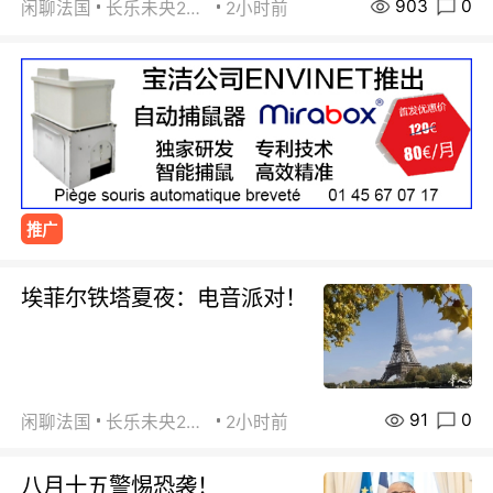
903
0
闲聊法国
长乐未央2015
2小时前
推广
埃菲尔铁塔夏夜：电音派对！
91
0
闲聊法国
长乐未央2015
2小时前
八月十五警惕恐袭！