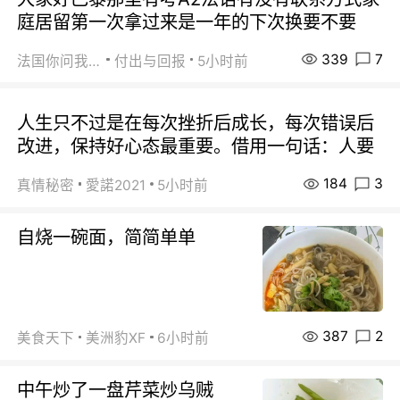
庭居留第一次拿过来是一年的下次换要不要
339
7
法国你问我答
付出与回报
5小时前
人生只不过是在每次挫折后成长，每次错误后
改进，保持好心态最重要。借用一句话：人要
184
3
真情秘密
愛諾2021
5小时前
自烧一碗面，简简单单
387
2
美食天下
美洲豹XF
6小时前
中午炒了一盘芹菜炒乌贼