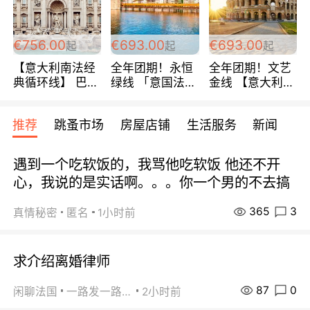
包拼房~
€756.00
€693.00
€693.00
起
起
起
【意大利南法经
全年团期！永恒
全年团期！文艺
典循环线】 巴黎
绿线 「意国法
金线 【意大利一
上下 所有日期铁
南」巴黎上下 去
地】 循环7日游
发！ 全程四星级
意大利 南法 99
全程693欧/人起
推荐
跳蚤市场
房屋店铺
生活服务
新闻
宾馆 108欧/天起
欧/天起 ~包拼房
每周铁发！
全程756欧/位
遇到一个吃软饭的，我骂他吃软饭 他还不开
心，我说的是实话啊。。。你一个男的不去搞
365
3
真情秘密
匿名
1小时前
求介绍离婚律师
87
0
闲聊法国
一路发一路发
2小时前