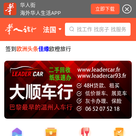
华人街
立即下载
海外华人生活APP
法国
找工作 找房子 找服务
签到
欧洲头条
佳缘
欧橙旅行