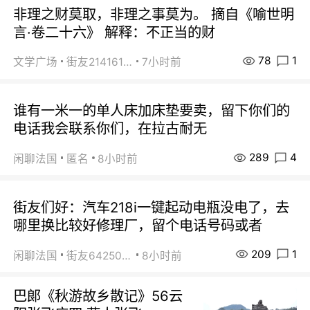
非理之财莫取，非理之事莫为。 摘自《喻世明
言·卷二十六》 解释：不正当的财
78
1
文学广场
街友21416156
7小时前
谁有一米一的单人床加床垫要卖，留下你们的
电话我会联系你们，在拉古耐无
289
4
闲聊法国
匿名
8小时前
街友们好：汽车218i一键起动电瓶没电了，去
哪里换比较好修理厂，留个电话号码或者
209
1
闲聊法国
街友64250024
8小时前
巴郞《秋游故乡散记》56云