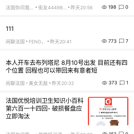
198
0
法国你问我答
街友44498484
昨天20:56
111
773
7
闲聊法国
FENG，
昨天20:41
本人开车去布列塔尼 8月10号出发 目前还有四
个位置 回程也可以带回来有意者短
373
1
闲聊法国
美女无敌
昨天20:32
法国优悦培训卫生知识小百科
第六百一十四回- 破损餐盘应
立即淘汰