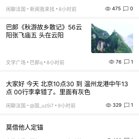
475
0
闲聊法国
新闻我来找
8小时前
巴郞《秋游故乡散记》56云
阳张飞庙五 头在云阳
76
1
文学广场
巴郞q
8小时前
大家好 今天 北京10点30 到 温州龙港中午13
点 00行李拿错了。里面有灰色
329
1
闲聊法国
@国_uz5i7
9小时前
莫借他人定锚