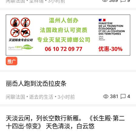
389
9
闲聊法国
呈祥瑞
3小时前
推广
丽岙人跑到沈岙拉皮条
381
4
闲聊法国
逝去的生活
3小时前
天淡云闲，列长空数行新雁。 《长生殿·第二
十四出·惊变》 天色清淡，白云悠