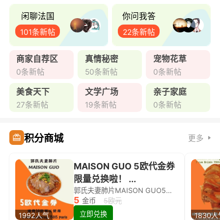
闲聊法国
你问我答
101条新帖
22条新帖
商家自荐区
真情秘密
宠物花草
0条新帖
50条新帖
0条新帖
美食天下
文学广场
亲子家庭
27条新帖
19条新帖
0条新帖
积分商城
更多
MAISON GUO 5欧代金券
限量兑换啦！ ...
郭氏夫妻肺片MAISON GUO5欧代金券限量兑换啦！
5
金币
5欧元
立即兑换
1992人气
1830