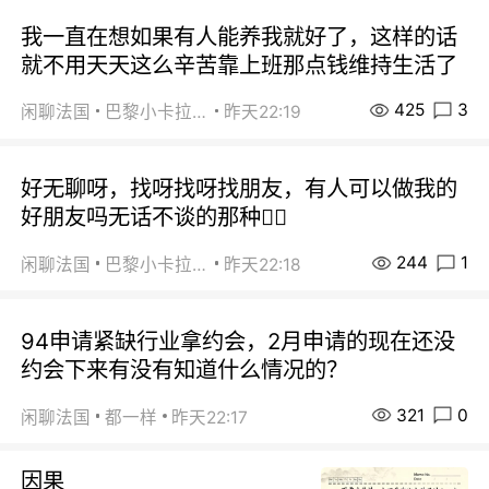
我一直在想如果有人能养我就好了，这样的话
就不用天天这么辛苦靠上班那点钱维持生活了
425
3
闲聊法国
巴黎小卡拉咪
昨天22:19
好无聊呀，找呀找呀找朋友，有人可以做我的
好朋友吗无话不谈的那种😮‍💨
244
1
闲聊法国
巴黎小卡拉咪
昨天22:18
94申请紧缺行业拿约会，2月申请的现在还没
约会下来有没有知道什么情况的？
321
0
闲聊法国
都一样
昨天22:17
因果