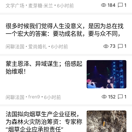
184
1
文学广场
麦芽糖·米兰
6小时前
很多时候我们觉得人生没意义，是因为总在找
一个宏大的答案：要功成名就，要与众不同，
73
1
闲聊法国
爱尚婚礼
6小时前
蒙主恩泽、异域谋生；倍感起
始维艰！
152
1
fren9
闲聊法国
6小时前
法国拟向烟草生产企业征税，
为森林火灾防治筹资：专家称
“烟草企业应承担责任”