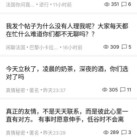
351
6
法国你问我答
逆行
11小时前
我发个帖子为什么没有人理我呢？大家每天都
在忙什么难道你们都不无聊吗？？
309
5
闲聊法国
巴黎小卡拉咪
16小时前
今天立秋了，凌晨的奶茶，深夜的酒，你们选
对了吗
305
11
真情秘密
匿名
昨天23:37
真正的友情，不是天天联系，而是彼此心里一
直有对方。 有事时愿意伸手，低谷时不会离
289
3
真情秘密
匿名
昨天23:29