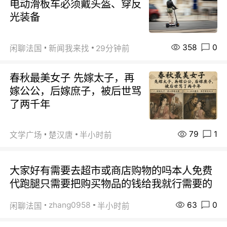
电动滑板车必须戴头盔、穿反
光装备
358
0
闲聊法国
新闻我来找
29分钟前
春秋最美女子 先嫁太子，再
嫁公公，后嫁庶子，被后世骂
了两千年
79
1
文学广场
楚汉唐
半小时前
大家好有需要去超市或商店购物的吗本人免费
代跑腿只需要把购买物品的钱给我就行需要的
63
0
zhang0958
闲聊法国
半小时前