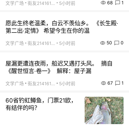
68
1
文学广场
街友21416156
5小时前
愿此生终老温柔，白云不羡仙乡。 《长生殿·
第二出·定情》 希望今生在你的温
50
0
文学广场
街友21416156
5小时前
屋漏更遭连夜雨，船迟又遇打头风。 摘自
《醒世恒言·卷一》 解释：屋子漏
67
1
文学广场
街友21416156
5小时前
60省钓虹鳟鱼，门票21欧，
有结伴的吗？