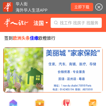
华人街
立即下载
海外华人生活APP
法国
找工作 找房子 找服务
签到
欧洲头条
佳缘
欧橙旅行