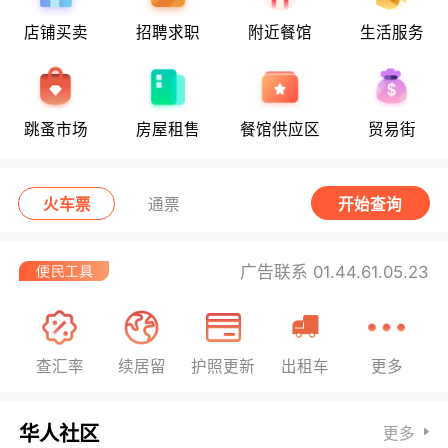
店铺买卖
招聘求职
附近餐馆
生活服务
跳蚤市场
房屋租售
餐馆供应区
贸易街
火车票
通票
开始查询
广告联系 01.44.61.05.23
查汇率
续居留
护照更新
出租车
更多
华人社区
更多