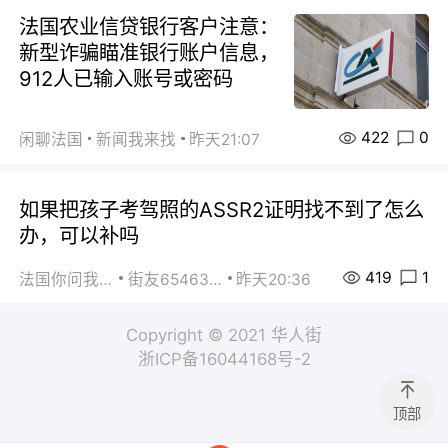
法国农业信贷银行客户注意：
新型诈骗瞄准银行账户信息，
912人已输入账号或密码
422
0
闲聊法国
新闻我来找
昨天21:07
如果把孩子考驾照的ASSR2证明找不到了怎么
办，可以补吗
419
1
法国你问我答
街友65463281
昨天20:36
Copyright © 2021 华人街
浙ICP备16044168号-2
顶部