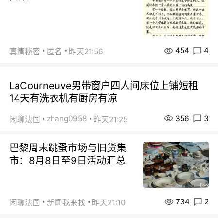
454
4
真情秘密
匿名
昨天21:56
LaCourneuve男带窗户四人间床位上铺短租
14天有洗衣机有厨房有凉
356
3
zhang0958
闲聊法国
昨天21:25
巴黎周末跳蚤市场与旧货集
市：8月8日至9日活动汇总
734
2
闲聊法国
新闻我来找
昨天21:10