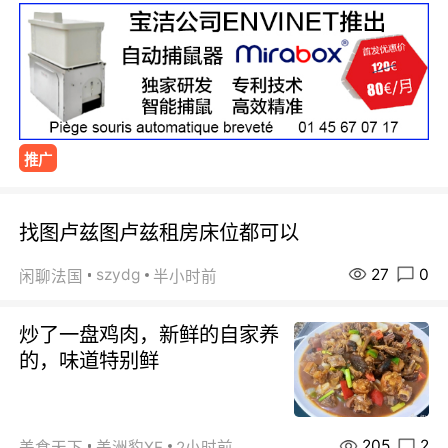
推广
找图卢兹图卢兹租房床位都可以
27
0
szydg
闲聊法国
半小时前
炒了一盘鸡肉，新鲜的自家养
的，味道特别鲜
205
2
美食天下
美洲豹XF
2小时前