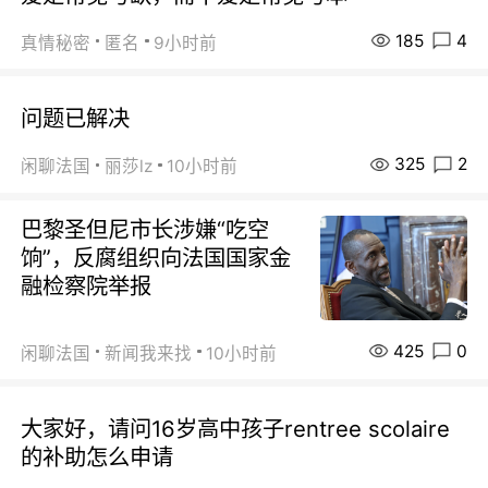
185
4
真情秘密
匿名
9小时前
问题已解决
325
2
闲聊法国
丽莎lz
10小时前
巴黎圣但尼市长涉嫌“吃空
饷”，反腐组织向法国国家金
融检察院举报
425
0
闲聊法国
新闻我来找
10小时前
大家好，请问16岁高中孩子rentree scolaire
的补助怎么申请