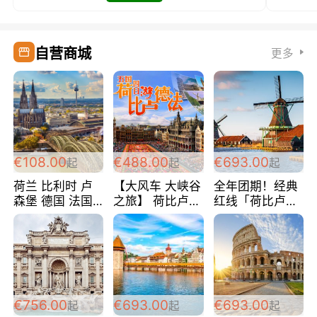
自营商城
更多
€108.00
€488.00
€693.00
起
起
起
荷兰 比利时 卢
【大风车 大峡谷
全年团期！经典
森堡 德国 法国
之旅】 荷比卢德
红线「荷比卢德
超爽玩遍西欧 循
法 巴黎上下 经
法」七天循环 五
环线 全程四星宾
典五国四日游
国 仅售99欧/人/
馆 108欧/人/天
488欧/人
天！巴黎上下！
包拼房~
€756.00
€693.00
€693.00
起
起
起