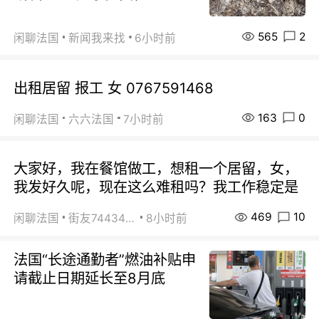
565
2
闲聊法国
新闻我来找
6小时前
出租居留 报工 女 0767591468
163
0
闲聊法国
六六法国
7小时前
大家好，我在餐馆做工，想租一个居留，女，
我发好久呢，现在这么难租吗？我工作稳定是
469
10
闲聊法国
街友74434350
8小时前
法国“长途通勤者”燃油补贴申
请截止日期延长至8月底