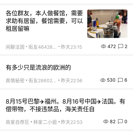
各位群友，本人做餐馆，需要
求助有居留，餐馆需要，可以
租居留嘛
472
2
闲聊法国
街友46428878
昨天23:15
有多少只是流浪的欧洲的
530
6
真情秘密
街友28602925
昨天22:56
8月15号巴黎✈️福州。8月16号中国✈️法国。有
偿带物，不接违禁品，海关责任自
82
0
商家自荐区
林家二小姐
昨天22:53