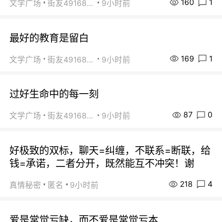
160
1
文学广场
街友49168527
9小时前
最好的教育是留白
169
1
文学广场
街友49168527
9小时前
过好生命中的每一刻
87
0
文学广场
街友49168527
9小时前
好极致的双标，聊天=纠缠，不联系=断联，给
钱=承诺，二者分开，既然能互不冲突！谢
218
4
真情秘密
匿名
9小时前
爱是常觉亏缺，而不爱是常觉亏本