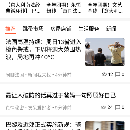
【意大利南法经
全年团期！永恒
全年团期！文艺
典循环线】 巴黎
绿线 「意国法
金线 【意大利一
上下 所有日期铁
南」巴黎上下 去
地】 循环7日游
发！ 全程四星级
意大利 南法 99
全程693欧/人起
推荐
跳蚤市场
房屋店铺
生活服务
新闻
宾馆 108欧/天起
欧/天起 ~包拼房
每周铁发！
全程756欧/位
法国高温持续：周日13省进入
橙色警戒，下周将迎大范围热
浪，局地再冲40℃
12
0
闲聊法国
新闻我来找
4分钟前
最让人破防的话莫过于爸妈一句照顾好自己
24
0
真情秘密
发呆爱好者
9分钟前
巴黎及近郊正式实施新规：骑