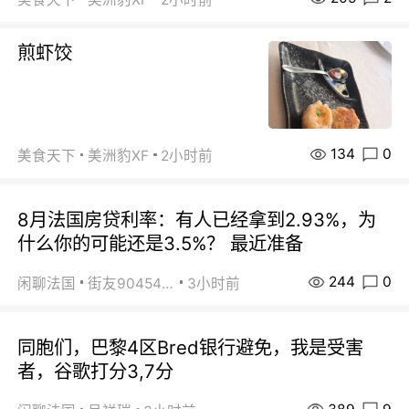
煎虾饺
134
0
美食天下
美洲豹XF
2小时前
8月法国房贷利率：有人已经拿到2.93%，为
什么你的可能还是3.5%？ 最近准备
244
0
闲聊法国
街友90454511
3小时前
同胞们，巴黎4区Bred银行避免，我是受害
者，谷歌打分3,7分