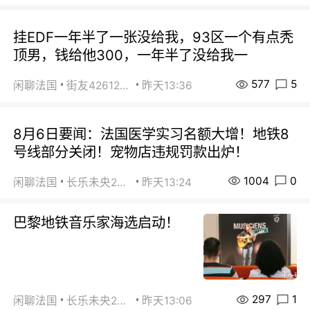
挂EDF一年半了一张没给我，93区一个有点秃
顶男，钱给他300，一年半了没给我一
577
5
闲聊法国
街友42612092
昨天13:36
8月6日要闻：法国医学实习名额大增！地铁8
号线部分关闭！宠物店违规罚款出炉！
1004
0
闲聊法国
长乐未央2015
昨天13:24
巴黎地铁音乐家海选启动！
297
1
闲聊法国
长乐未央2015
昨天13:06