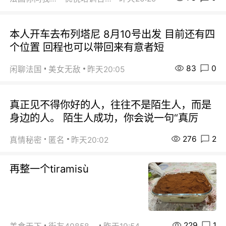
本人开车去布列塔尼 8月10号出发 目前还有四
个位置 回程也可以带回来有意者短
83
0
闲聊法国
美女无敌
昨天20:05
真正见不得你好的人，往往不是陌生人，而是
身边的人。 陌生人成功，你会说一句“真厉
276
2
真情秘密
匿名
昨天20:02
再整一个tiramisù
229
1