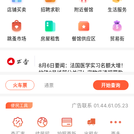
店铺买卖
招聘求职
附近餐馆
生活服务
8月6日要闻：法国医学实习名额大增！
地铁8号线部分关闭！宠物店违规罚款出
炉！
跳蚤市场
房屋租售
餐馆供应区
贸易街
巴黎地铁音乐家海选启动！
8月6日要闻：法国医学实习名额大增！
地铁8号线部分关闭！宠物店违规罚款出
炉！
巴黎地铁音乐家海选启动！
火车票
通票
开始查询
广告联系 01.44.61.05.23
查汇率
续居留
护照更新
出租车
更多