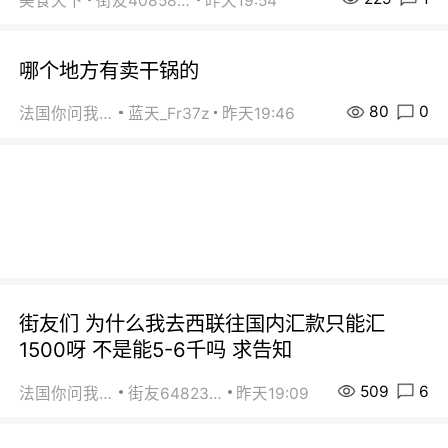
美食天下
街友40858442
昨天19:54
哪个地方有卖干锅的
80
0
法国你问我答
蓝天_Fr37z
昨天19:46
街友们 为什么我去西联往国内汇款只能汇
1500呀 不是能5-6千吗 求告知
509
6
法国你问我答
街友64823891
昨天19:09