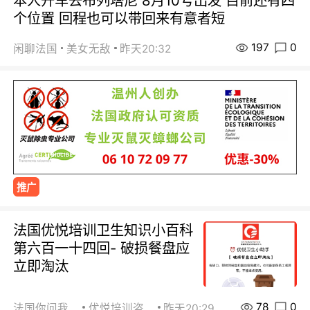
本人开车去布列塔尼 8月10号出发 目前还有四
个位置 回程也可以带回来有意者短
197
0
闲聊法国
美女无敌
昨天20:32
推广
法国优悦培训卫生知识小百科
第六百一十四回- 破损餐盘应
立即淘汰
78
0
法国你问我答
优悦培训咨询
昨天20:29