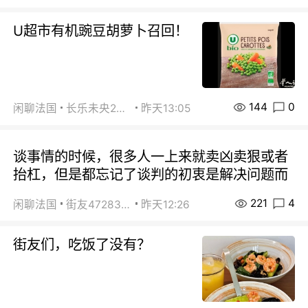
U超市有机豌豆胡萝卜召回！
144
0
闲聊法国
长乐未央2015
昨天13:05
谈事情的时候，很多人一上来就卖凶卖狠或者
抬杠，但是都忘记了谈判的初衷是解决问题而
221
4
闲聊法国
街友472838572
昨天12:26
街友们，吃饭了没有？