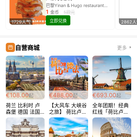
巴黎Yinan & Hugo restaurant除简餐类全场8折
1
金币
5欧元
立即兑换
1729人气
2862
自营商城
更多
€108.00
€488.00
€693.00
起
起
起
荷兰 比利时 卢
【大风车 大峡谷
全年团期！经典
森堡 德国 法国
之旅】 荷比卢德
红线「荷比卢德
超爽玩遍西欧 循
法 巴黎上下 经
法」七天循环 五
环线 全程四星宾
典五国四日游
国 仅售99欧/人/
馆 108欧/人/天
488欧/人
天！巴黎上下！