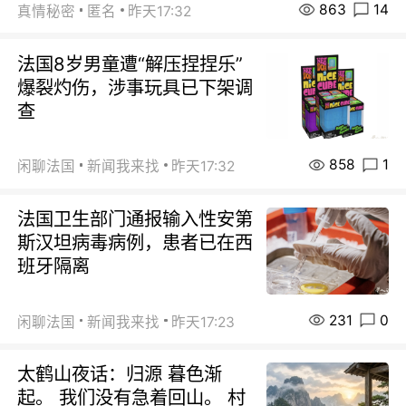
863
14
真情秘密
匿名
昨天17:32
法国8岁男童遭“解压捏捏乐”
爆裂灼伤，涉事玩具已下架调
查
858
1
闲聊法国
新闻我来找
昨天17:32
法国卫生部门通报输入性安第
斯汉坦病毒病例，患者已在西
班牙隔离
231
0
闲聊法国
新闻我来找
昨天17:23
太鹤山夜话：归源 暮色渐
起。 我们没有急着回山。 村