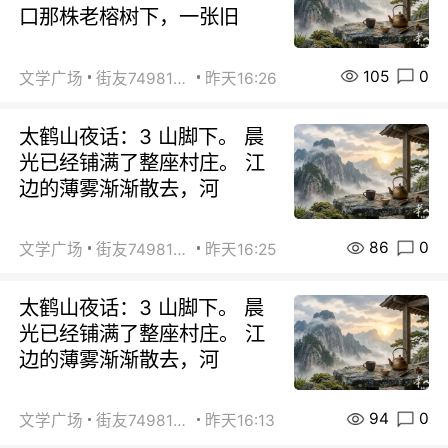
口那株老榕树下，一张旧
105
0
文学广场
街友74981146
昨天16:26
太鹤山夜话：3 山脚下。 晨
光已经铺满了整座村庄。 江
边的薄雾渐渐散去，河
86
0
文学广场
街友74981146
昨天16:25
太鹤山夜话：3 山脚下。 晨
光已经铺满了整座村庄。 江
边的薄雾渐渐散去，河
94
0
文学广场
街友74981146
昨天16:13