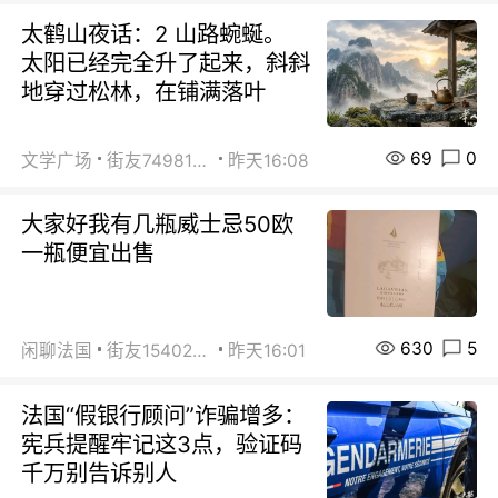
太鹤山夜话：2 山路蜿蜒。
太阳已经完全升了起来，斜斜
地穿过松林，在铺满落叶
69
0
文学广场
街友74981146
昨天16:08
大家好我有几瓶威士忌50欧
一瓶便宜出售
630
5
闲聊法国
街友15402223
昨天16:01
法国“假银行顾问”诈骗增多：
宪兵提醒牢记这3点，验证码
千万别告诉别人