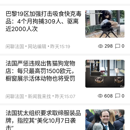
巴黎19区加强打击吸食快克毒
品：4个月拘捕309人、驱离
近2000人次
298
0
闲聊法国
网站编辑
昨天15:19
法国严惩违规出售猫狗宠物
店：每只最高罚1500欧元，
橱窗展示活体动物也将受罚
608
0
闲聊法国
新闻我来找
昨天15:07
法国犹太组织要求取缔服装品
牌，指控其“美化10月7日袭
击”