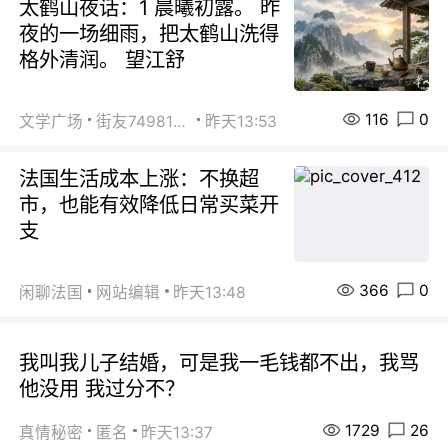
太鹤山夜话：1 晨曦初露。 昨
夜的一场细雨，把太鹤山洗得
格外清润。 望江舒
116
0
文学广场
街友74981146
昨天13:53
法国生活成本上涨：不换超
市，也能有效降低日常买菜开
支
366
0
闲聊法国
网站编辑
昨天13:48
我叫我儿子结婚，可是我一毛钱都不出，我骂
他没用 我过分不？
1729
26
真情秘密
匿名
昨天13:37