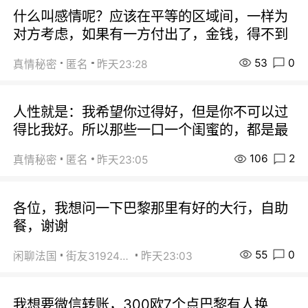
什么叫感情呢？应该在平等的区域间，一样为
对方考虑，如果有一方付出了，金钱，得不到
53
0
真情秘密
匿名
昨天23:28
人性就是：我希望你过得好，但是你不可以过
得比我好。所以那些一口一个闺蜜的，都是最
106
2
真情秘密
匿名
昨天23:05
各位，我想问一下巴黎那里有好的大行，自助
餐，谢谢
55
0
闲聊法国
街友31924072
昨天23:03
我想要微信转账，300欧7个点巴黎有人换