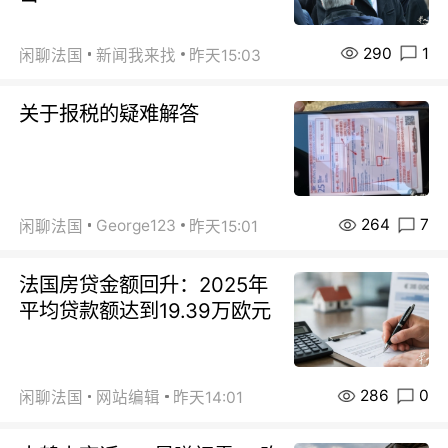
290
1
闲聊法国
新闻我来找
昨天15:03
关于报税的疑难解答
264
7
George123
闲聊法国
昨天15:01
法国房贷金额回升：2025年
平均贷款额达到19.39万欧元
286
0
闲聊法国
网站编辑
昨天14:01