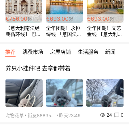
包拼房~
€756.00
€693.00
€693.00
起
起
起
【意大利南法经
全年团期！永恒
全年团期！文艺
典循环线】 巴黎
绿线 「意国法
金线 【意大利一
上下 所有日期铁
南」巴黎上下 去
地】 循环7日游
发！ 全程四星级
意大利 南法 99
全程693欧/人起
推荐
跳蚤市场
房屋店铺
生活服务
新闻
宾馆 108欧/天起
欧/天起 ~包拼房
每周铁发！
全程756欧/位
养只小挂件吧 去拿都带着
24
0
宠物花草
街友88835518
昨天23:49