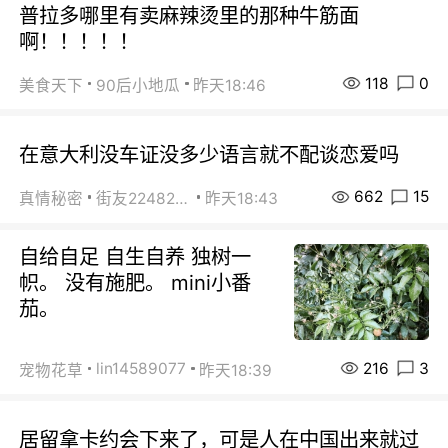
普拉多哪里有卖麻辣烫里的那种牛筋面
啊！！！！！
118
0
美食天下
90后小地瓜
昨天18:46
在意大利没车证没多少语言就不配谈恋爱吗
662
15
真情秘密
街友22482465
昨天18:43
自给自足 自生自养 独树一
帜。 没有施肥。 mini小番
茄。
216
3
lin14589077
宠物花草
昨天18:39
居留拿卡约会下来了，可是人在中国出来就过