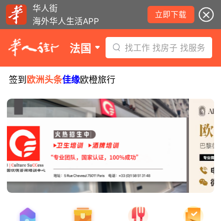
华人街
立即下载
海外华人生活APP
法国
找工作 找房子 找服务
签到
欧洲头条
佳缘
欧橙旅行