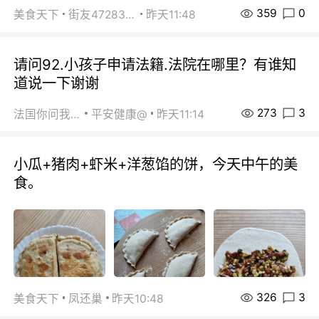
359
0
美食天下
街友472838572
昨天11:48
请问92.小孩子申请法籍.法院在哪里？有谁知
道说一下谢谢
273
3
法国你问我答
平安健康@
昨天11:14
小瓜+猪肉+虾米+洋葱馅的饼，今天中午的美
食。
326
3
美食天下
凤还巢
昨天10:48