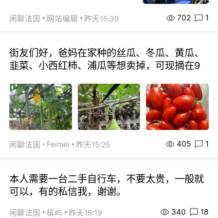
702
1
闲聊法国
网站编辑
昨天15:39
街友们好，爸妈在家种的丝瓜、冬瓜、黄瓜、
韭菜、小西红柿、浦瓜等想卖掉，可现摘在9
405
1
Feimei
闲聊法国
昨天15:25
本人需要一台二手自行车，不要太贵，一般就
可以，有的私信我，谢谢。
340
18
闲聊法国
槟屿
昨天15:19