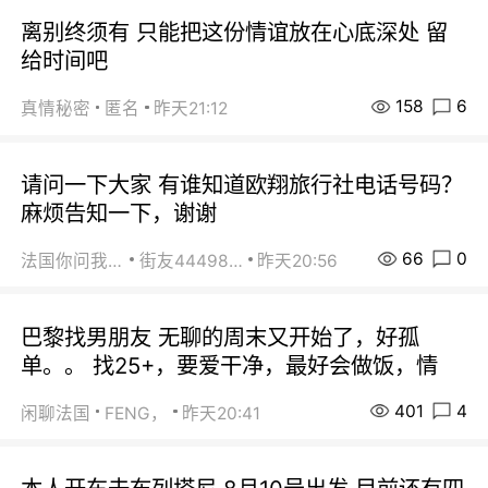
离别终须有 只能把这份情谊放在心底深处 留
给时间吧
158
6
真情秘密
匿名
昨天21:12
请问一下大家 有谁知道欧翔旅行社电话号码？
麻烦告知一下，谢谢
66
0
法国你问我答
街友44498484
昨天20:56
巴黎找男朋友 无聊的周末又开始了，好孤
单。。 找25+，要爱干净，最好会做饭，情
401
4
闲聊法国
FENG，
昨天20:41