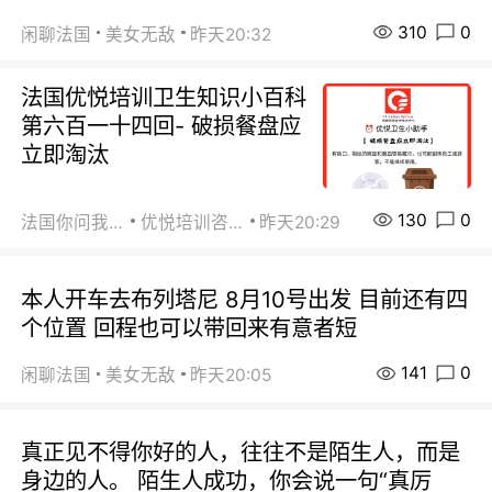
310
0
闲聊法国
美女无敌
昨天20:32
法国优悦培训卫生知识小百科
第六百一十四回- 破损餐盘应
立即淘汰
130
0
法国你问我答
优悦培训咨询
昨天20:29
本人开车去布列塔尼 8月10号出发 目前还有四
个位置 回程也可以带回来有意者短
141
0
闲聊法国
美女无敌
昨天20:05
真正见不得你好的人，往往不是陌生人，而是
身边的人。 陌生人成功，你会说一句“真厉