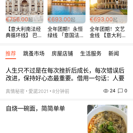
包拼房~
€756.00
€693.00
€693.00
起
起
起
【意大利南法经
全年团期！永恒
全年团期！文艺
典循环线】 巴黎
绿线 「意国法
金线 【意大利一
上下 所有日期铁
南」巴黎上下 去
地】 循环7日游
发！ 全程四星级
意大利 南法 99
全程693欧/人起
推荐
跳蚤市场
房屋店铺
生活服务
新闻
宾馆 108欧/天起
欧/天起 ~包拼房
每周铁发！
全程756欧/位
人生只不过是在每次挫折后成长，每次错误后
改进，保持好心态最重要。借用一句话：人要
24
0
真情秘密
愛諾2021
8分钟前
自烧一碗面，简简单单