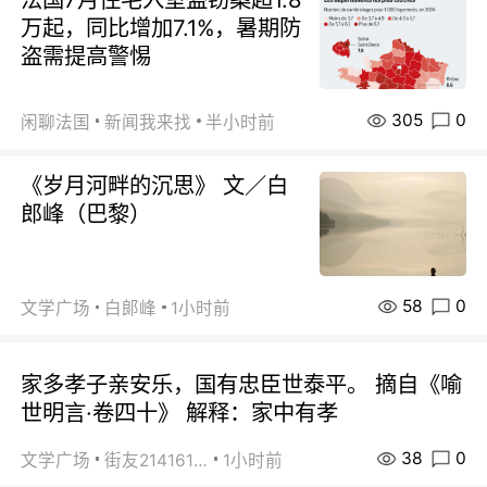
万起，同比增加7.1%，暑期防
盗需提高警惕
305
0
闲聊法国
新闻我来找
半小时前
《岁月河畔的沉思》 文／白
郎峰（巴黎）
58
0
文学广场
白郞峰
1小时前
家多孝子亲安乐，国有忠臣世泰平。 摘自《喻
世明言·卷四十》 解释：家中有孝
38
0
文学广场
街友21416156
1小时前