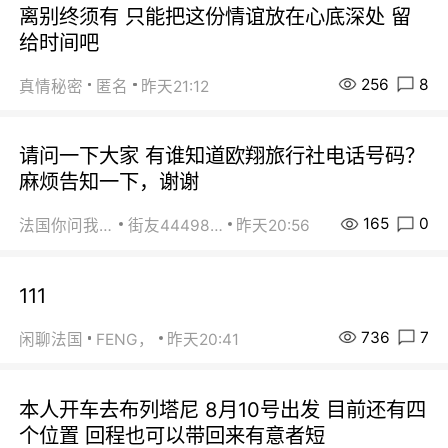
离别终须有 只能把这份情谊放在心底深处 留
给时间吧
256
8
真情秘密
匿名
昨天21:12
请问一下大家 有谁知道欧翔旅行社电话号码？
麻烦告知一下，谢谢
165
0
法国你问我答
街友44498484
昨天20:56
111
736
7
闲聊法国
FENG，
昨天20:41
本人开车去布列塔尼 8月10号出发 目前还有四
个位置 回程也可以带回来有意者短