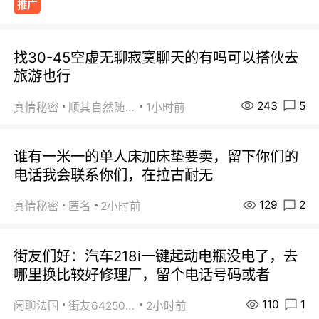
推广
找30-45空虚无聊寂寞聊天的有吗可以搭伙去
旅游也行
243
5
真情秘密
顺其自然随缘
1小时前
谁有一米一的单人床加床垫要卖，留下你们的
电话我会联系你们，在拉古耐无
129
2
真情秘密
匿名
2小时前
街友们好：汽车218i一键起动电瓶没电了，去
哪里换比较好修理厂，留个电话号码或者
110
1
闲聊法国
街友64250024
2小时前