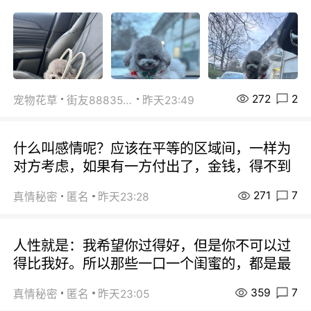
272
2
宠物花草
街友88835518
昨天23:49
什么叫感情呢？应该在平等的区域间，一样为
对方考虑，如果有一方付出了，金钱，得不到
271
7
真情秘密
匿名
昨天23:28
人性就是：我希望你过得好，但是你不可以过
得比我好。所以那些一口一个闺蜜的，都是最
359
7
真情秘密
匿名
昨天23:05