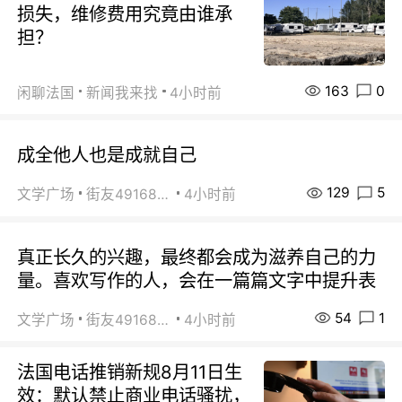
损失，维修费用究竟由谁承
担？
163
0
闲聊法国
新闻我来找
4小时前
成全他人也是成就自己
129
5
文学广场
街友49168527
4小时前
真正长久的兴趣，最终都会成为滋养自己的力
量。喜欢写作的人，会在一篇篇文字中提升表
54
1
文学广场
街友49168527
4小时前
法国电话推销新规8月11日生
效：默认禁止商业电话骚扰，