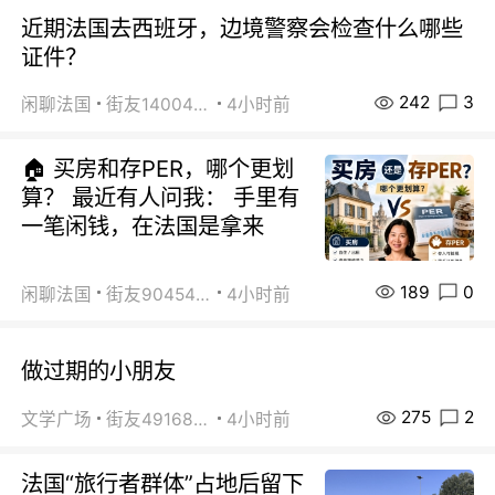
近期法国去西班牙，边境警察会检查什么哪些
证件？
242
3
闲聊法国
街友14004820
4小时前
🏠 买房和存PER，哪个更划
算？ 最近有人问我： 手里有
一笔闲钱，在法国是拿来
189
0
闲聊法国
街友90454511
4小时前
做过期的小朋友
275
2
文学广场
街友49168527
4小时前
法国“旅行者群体”占地后留下