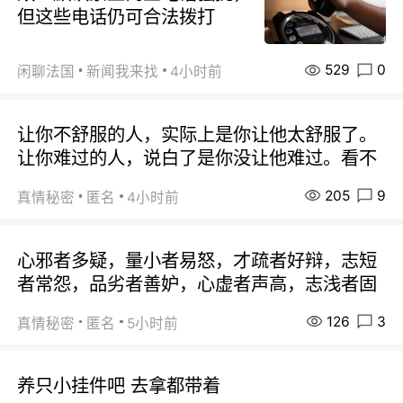
但这些电话仍可合法拨打
529
0
闲聊法国
新闻我来找
4小时前
让你不舒服的人，实际上是你让他太舒服了。
让你难过的人，说白了是你没让他难过。看不
205
9
真情秘密
匿名
4小时前
心邪者多疑，量小者易怒，才疏者好辩，志短
者常怨，品劣者善妒，心虚者声高，志浅者固
126
3
真情秘密
匿名
5小时前
养只小挂件吧 去拿都带着