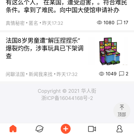
有这么个人， 在某国，遭受迫害，。符合难民
条件。拿到了难民。向中国大使馆申请补办
1080
17
真情秘密
匿名
昨天17:32
法国8岁男童遭“解压捏捏乐”
爆裂灼伤，涉事玩具已下架调
查
1049
2
闲聊法国
新闻我来找
昨天17:32
Copyright © 2021 华人街
浙ICP备16044168号-2
顶部