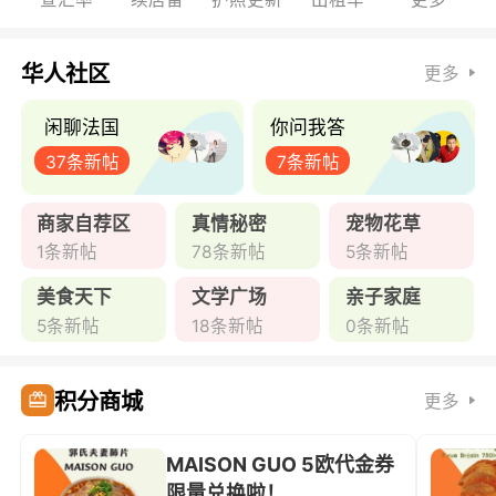
华人社区
更多
闲聊法国
你问我答
37条新帖
7条新帖
商家自荐区
真情秘密
宠物花草
1条新帖
78条新帖
5条新帖
美食天下
文学广场
亲子家庭
5条新帖
18条新帖
0条新帖
积分商城
更多
MAISON GUO 5欧代金券
限量兑换啦！ ...