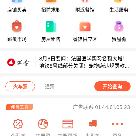
店铺买卖
招聘求职
附近餐馆
生活服务
8月6日要闻：法国医学实习名额大增！
地铁8号线部分关闭！宠物店违规罚款出
炉！
巴黎地铁音乐家海选启动！
跳蚤市场
房屋租售
餐馆供应区
贸易街
8月6日要闻：法国医学实习名额大增！
地铁8号线部分关闭！宠物店违规罚款出
炉！
巴黎地铁音乐家海选启动！
火车票
通票
开始查询
广告联系 01.44.61.05.23
查汇率
续居留
护照更新
出租车
更多