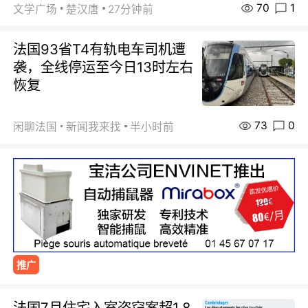
70
1
文学广场
楚汉唐
27分钟前
法国93省T4有轨电车司机遭
袭，全线停运至今日13时左右
恢复
73
0
闲聊法国
新闻我来找
半小时前
推广
法国7月住宅入室盗窃案超1.8