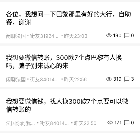
各位，我想问一下巴黎那里有好的大行，自助
餐，谢谢
190
0
闲聊法国
街友31924072
昨天23:03
我想要微信转账，300欧7个点巴黎有人换
吗，骗子别来诚心的来
319
3
闲聊法国
街友84014588
昨天22:56
我想要微信钱，找人换300欧7个点要可以微
信转账的
171
0
法国你问我答
街友84014588
昨天22:50