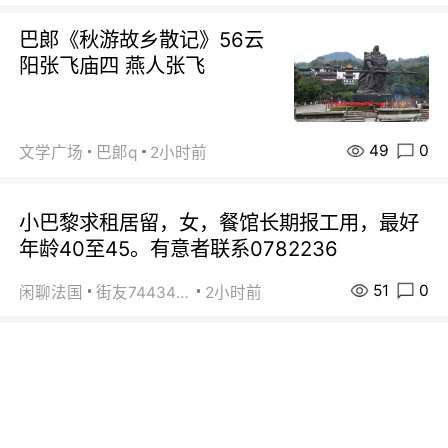
巴郞《秋游故乡散记》56云
阳张飞庙四 燕人张飞
49
0
文学广场
巴郞q
2小时前
小巴黎求租居留，女，餐馆长期报工用，最好
年龄40至45。有意者联系0782236
51
0
闲聊法国
街友74434350
2小时前