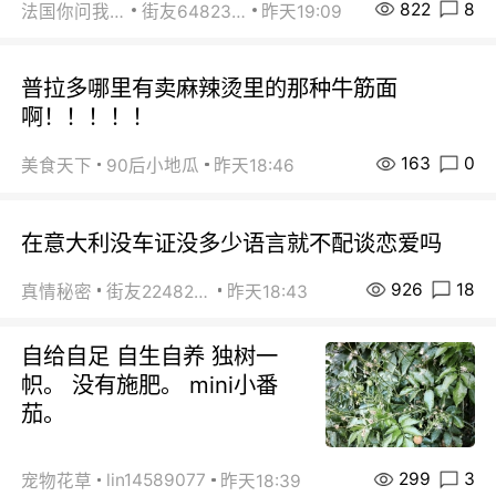
822
8
法国你问我答
街友64823891
昨天19:09
普拉多哪里有卖麻辣烫里的那种牛筋面
啊！！！！！
163
0
美食天下
90后小地瓜
昨天18:46
在意大利没车证没多少语言就不配谈恋爱吗
926
18
真情秘密
街友22482465
昨天18:43
自给自足 自生自养 独树一
帜。 没有施肥。 mini小番
茄。
299
3
lin14589077
宠物花草
昨天18:39