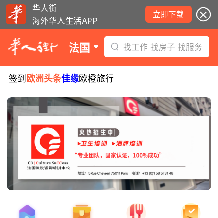
华人街
立即下载
海外华人生活APP
法国
找工作 找房子 找服务
签到
欧洲头条
佳缘
欧橙旅行