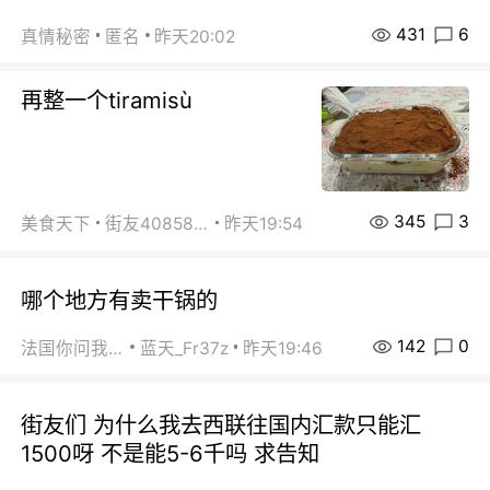
431
6
真情秘密
匿名
昨天20:02
再整一个tiramisù
345
3
美食天下
街友40858442
昨天19:54
哪个地方有卖干锅的
142
0
法国你问我答
蓝天_Fr37z
昨天19:46
街友们 为什么我去西联往国内汇款只能汇
1500呀 不是能5-6千吗 求告知