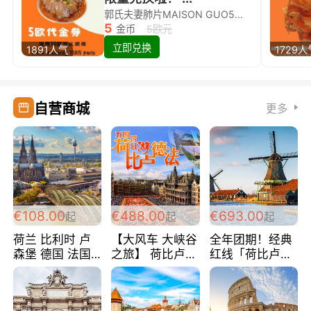
郭氏夫妻肺片MAISON GUO5欧代金券限量兑换啦！
5
金币
5欧元
立即兑换
1891人气
1729人
自营商城
更多
€108.00
€488.00
€693.00
起
起
起
荷兰 比利时 卢
【大风车 大峡谷
全年团期！经典
森堡 德国 法国
之旅】 荷比卢德
红线「荷比卢德
超爽玩遍西欧 循
法 巴黎上下 经
法」七天循环 五
环线 全程四星宾
典五国四日游
国 仅售99欧/人/
馆 108欧/人/天
488欧/人
天！巴黎上下！