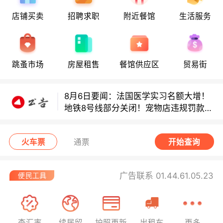
店铺买卖
招聘求职
附近餐馆
生活服务
8月6日要闻：法国医学实习名额大增！
地铁8号线部分关闭！宠物店违规罚款出
炉！
跳蚤市场
房屋租售
餐馆供应区
贸易街
巴黎地铁音乐家海选启动！
8月6日要闻：法国医学实习名额大增！
地铁8号线部分关闭！宠物店违规罚款出
炉！
巴黎地铁音乐家海选启动！
火车票
通票
开始查询
广告联系 01.44.61.05.23
查汇率
续居留
护照更新
出租车
更多