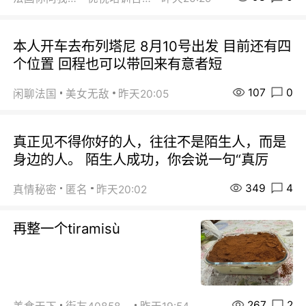
本人开车去布列塔尼 8月10号出发 目前还有四
个位置 回程也可以带回来有意者短
107
0
闲聊法国
美女无敌
昨天20:05
真正见不得你好的人，往往不是陌生人，而是
身边的人。 陌生人成功，你会说一句“真厉
349
4
真情秘密
匿名
昨天20:02
再整一个tiramisù
267
2