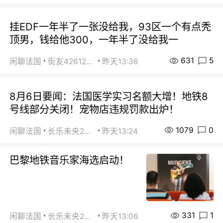
挂EDF一年半了一张没给我，93区一个有点秃
顶男，钱给他300，一年半了没给我一
631
5
闲聊法国
街友42612092
昨天13:36
8月6日要闻：法国医学实习名额大增！地铁8
号线部分关闭！宠物店违规罚款出炉！
1079
0
闲聊法国
长乐未央2015
昨天13:24
巴黎地铁音乐家海选启动！
331
1
闲聊法国
长乐未央2015
昨天13:06