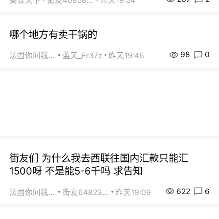
美食天下
街友40858442
昨天19:54
哪个地方有卖干锅的
98
0
法国你问我答
蓝天_Fr37z
昨天19:46
街友们 为什么我去西联往国内汇款只能汇
1500呀 不是能5-6千吗 求告知
622
6
法国你问我答
街友64823891
昨天19:09