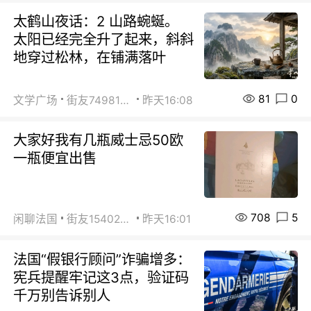
太鹤山夜话：2 山路蜿蜒。
太阳已经完全升了起来，斜斜
地穿过松林，在铺满落叶
81
0
文学广场
街友74981146
昨天16:08
大家好我有几瓶威士忌50欧
一瓶便宜出售
708
5
闲聊法国
街友15402223
昨天16:01
法国“假银行顾问”诈骗增多：
宪兵提醒牢记这3点，验证码
千万别告诉别人