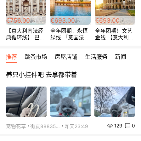
包拼房~
€756.00
€693.00
€693.00
起
起
起
【意大利南法经
全年团期！永恒
全年团期！文艺
典循环线】 巴黎
绿线 「意国法
金线 【意大利一
上下 所有日期铁
南」巴黎上下 去
地】 循环7日游
发！ 全程四星级
意大利 南法 99
全程693欧/人起
推荐
跳蚤市场
房屋店铺
生活服务
新闻
宾馆 108欧/天起
欧/天起 ~包拼房
每周铁发！
全程756欧/位
养只小挂件吧 去拿都带着
129
0
宠物花草
街友88835518
昨天23:49