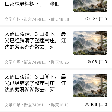
口那株老榕树下，一张旧
122
0
文学广场
街友74981146
昨天16:26
太鹤山夜话：3 山脚下。 晨
光已经铺满了整座村庄。 江
边的薄雾渐渐散去，河
98
0
文学广场
街友74981146
昨天16:25
太鹤山夜话：3 山脚下。 晨
光已经铺满了整座村庄。 江
边的薄雾渐渐散去，河
106
0
文学广场
街友74981146
昨天16:13