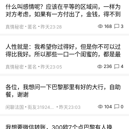
什么叫感情呢？应该在平等的区域间，一样为
对方考虑，如果有一方付出了，金钱，得不到
168
3
真情秘密
匿名
昨天23:28
人性就是：我希望你过得好，但是你不可以过
得比我好。所以那些一口一个闺蜜的，都是最
236
4
真情秘密
匿名
昨天23:05
各位，我想问一下巴黎那里有好的大行，自助
餐，谢谢
104
0
闲聊法国
街友31924072
昨天23:03
我想要微信转账，300欧7个点巴黎有人换