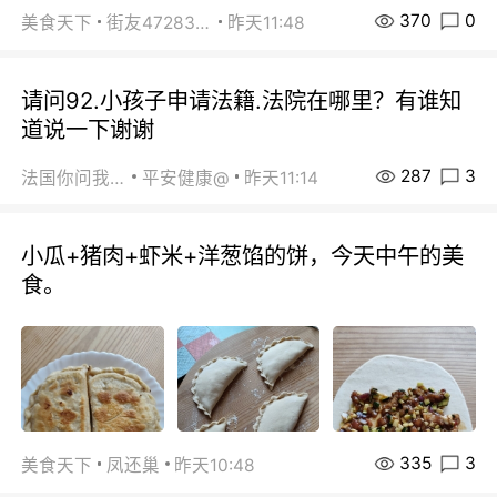
370
0
美食天下
街友472838572
昨天11:48
请问92.小孩子申请法籍.法院在哪里？有谁知
道说一下谢谢
287
3
法国你问我答
平安健康@
昨天11:14
小瓜+猪肉+虾米+洋葱馅的饼，今天中午的美
食。
335
3
美食天下
凤还巢
昨天10:48