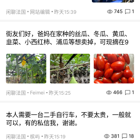
745
1
闲聊法国
网站编辑
昨天15:39
街友们好，爸妈在家种的丝瓜、冬瓜、黄瓜、
韭菜、小西红柿、浦瓜等想卖掉，可现摘在9
466
1
Feimei
闲聊法国
昨天15:25
本人需要一台二手自行车，不要太贵，一般就
可以，有的私信我，谢谢。
381
18
闲聊法国
槟屿
昨天15:19