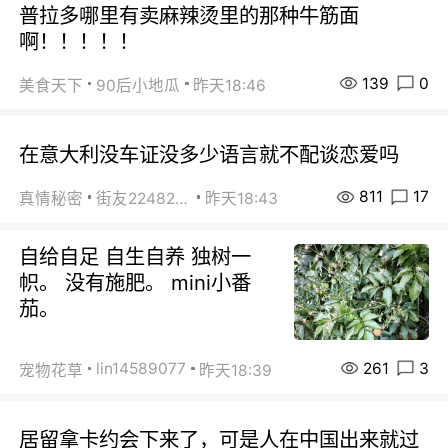
普拉多哪里有卖麻辣烫里的那种牛筋面
啊！！！！！
139
0
美食天下
90后小地瓜
昨天18:46
在意大利没车证没多少语言就不配谈恋爱吗
811
17
真情秘密
街友22482465
昨天18:43
自给自足 自生自养 独树一
帜。 没有施肥。 mini小番
茄。
261
3
lin14589077
宠物花草
昨天18:39
居留拿卡约会下来了，可是人在中国出来就过