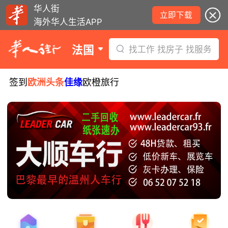
华人街
立即下载
海外华人生活APP
法国
找工作 找房子 找服务
签到
欧洲头条
佳缘
欧橙旅行