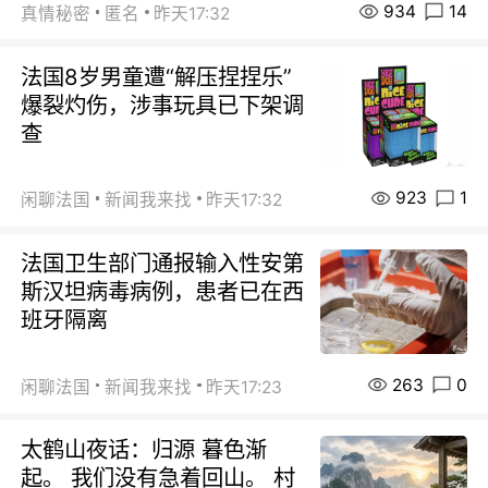
934
14
真情秘密
匿名
昨天17:32
法国8岁男童遭“解压捏捏乐”
爆裂灼伤，涉事玩具已下架调
查
923
1
闲聊法国
新闻我来找
昨天17:32
法国卫生部门通报输入性安第
斯汉坦病毒病例，患者已在西
班牙隔离
263
0
闲聊法国
新闻我来找
昨天17:23
太鹤山夜话：归源 暮色渐
起。 我们没有急着回山。 村