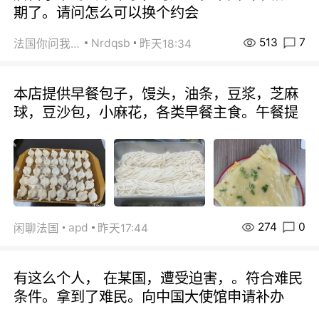
期了。请问怎么可以换个约会
513
7
Nrdqsb
法国你问我答
昨天18:34
本店提供早餐包子，馒头，油条，豆浆，芝麻
球，豆沙包，小麻花，各类早餐主食。午餐提
274
0
apd
闲聊法国
昨天17:44
有这么个人， 在某国，遭受迫害，。符合难民
条件。拿到了难民。向中国大使馆申请补办