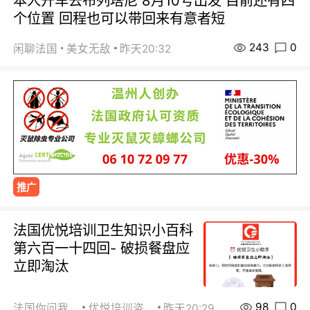
本人开车去布列塔尼 8月10号出发 目前还有四
个位置 回程也可以带回来有意者短
243
0
闲聊法国
美女无敌
昨天20:32
推广
法国优悦培训卫生知识小百科
第六百一十四回- 破损餐盘应
立即淘汰
98
0
法国你问我答
优悦培训咨询
昨天20:29