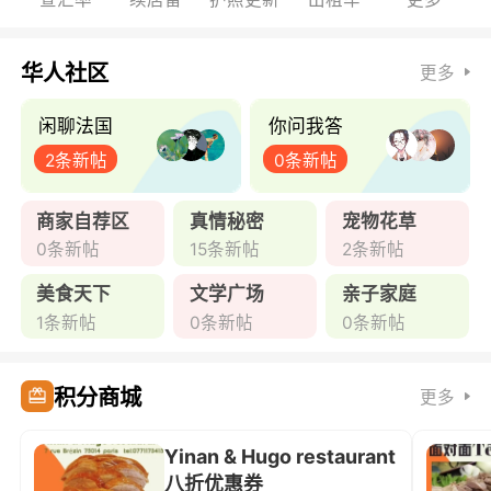
华人社区
更多
闲聊法国
你问我答
2条新帖
0条新帖
商家自荐区
真情秘密
宠物花草
0条新帖
15条新帖
2条新帖
美食天下
文学广场
亲子家庭
1条新帖
0条新帖
0条新帖
积分商城
更多
Yinan & Hugo restaurant
八折优惠券