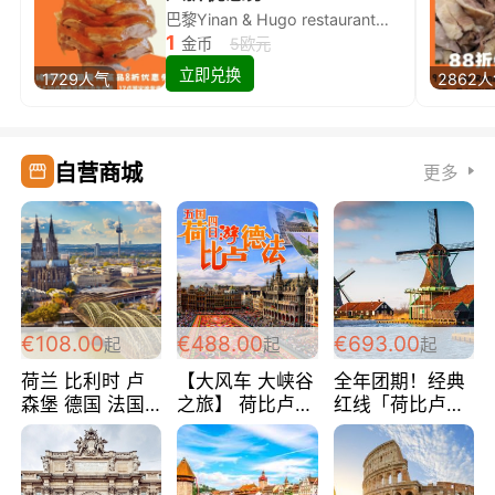
巴黎Yinan & Hugo restaurant除简餐类全场8折
1
金币
5欧元
立即兑换
1729人气
2862
自营商城
更多
€108.00
€488.00
€693.00
起
起
起
荷兰 比利时 卢
【大风车 大峡谷
全年团期！经典
森堡 德国 法国
之旅】 荷比卢德
红线「荷比卢德
超爽玩遍西欧 循
法 巴黎上下 经
法」七天循环 五
环线 全程四星宾
典五国四日游
国 仅售99欧/人/
馆 108欧/人/天
488欧/人
天！巴黎上下！