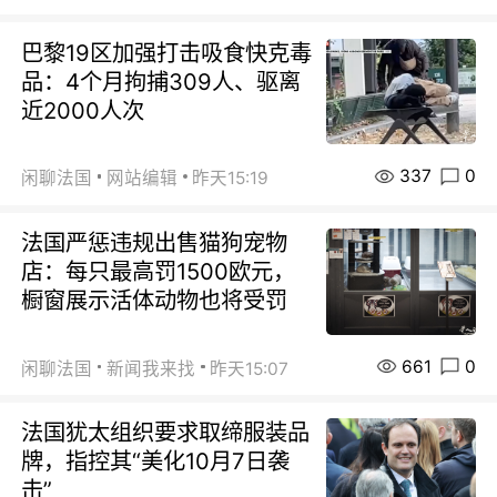
巴黎19区加强打击吸食快克毒
品：4个月拘捕309人、驱离
近2000人次
337
0
闲聊法国
网站编辑
昨天15:19
法国严惩违规出售猫狗宠物
店：每只最高罚1500欧元，
橱窗展示活体动物也将受罚
661
0
闲聊法国
新闻我来找
昨天15:07
法国犹太组织要求取缔服装品
牌，指控其“美化10月7日袭
击”