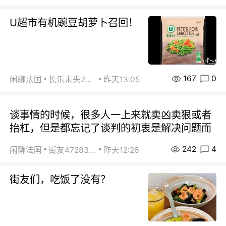
U超市有机豌豆胡萝卜召回！
167
0
闲聊法国
长乐未央2015
昨天13:05
谈事情的时候，很多人一上来就卖凶卖狠或者
抬杠，但是都忘记了谈判的初衷是解决问题而
242
4
闲聊法国
街友472838572
昨天12:26
街友们，吃饭了没有？