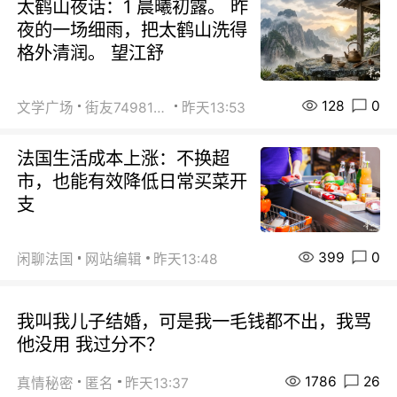
太鹤山夜话：1 晨曦初露。 昨
夜的一场细雨，把太鹤山洗得
格外清润。 望江舒
128
0
文学广场
街友74981146
昨天13:53
法国生活成本上涨：不换超
市，也能有效降低日常买菜开
支
399
0
闲聊法国
网站编辑
昨天13:48
我叫我儿子结婚，可是我一毛钱都不出，我骂
他没用 我过分不？
1786
26
真情秘密
匿名
昨天13:37