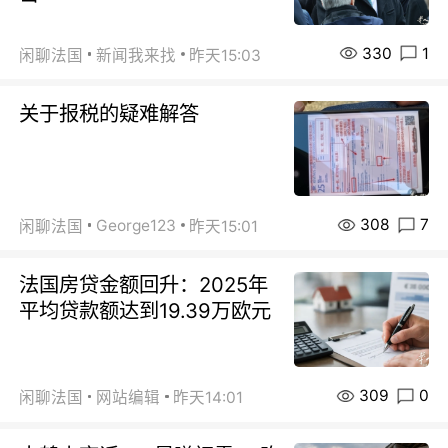
330
1
闲聊法国
新闻我来找
昨天15:03
关于报税的疑难解答
308
7
George123
闲聊法国
昨天15:01
法国房贷金额回升：2025年
平均贷款额达到19.39万欧元
309
0
闲聊法国
网站编辑
昨天14:01