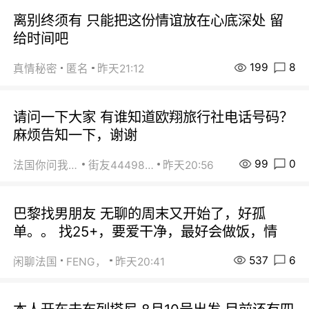
离别终须有 只能把这份情谊放在心底深处 留
给时间吧
199
8
真情秘密
匿名
昨天21:12
请问一下大家 有谁知道欧翔旅行社电话号码？
麻烦告知一下，谢谢
99
0
法国你问我答
街友44498484
昨天20:56
巴黎找男朋友 无聊的周末又开始了，好孤
单。。 找25+，要爱干净，最好会做饭，情
537
6
闲聊法国
FENG，
昨天20:41