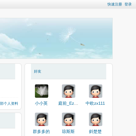
快速注册
登录
好友
小小英
庭前_EzETS
中欧zx111
部个人资料
群多多的
琼斯斯
斜楚楚