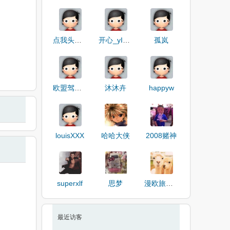
点我头像看资料
开心_yIoL0
孤岚
欧盟驾照办理
沐沐卉
happyw
louisXXX
哈哈大侠
2008赌神
superxlf
思梦
漫欧旅游网
最近访客