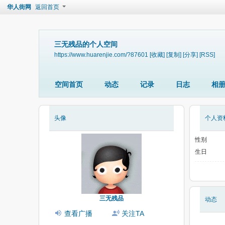
华人街网
返回首页
三无残品的个人空间
https://www.huarenjie.com/?87601
[收藏]
[复制]
[分享]
[RSS]
空间首页
动态
记录
日志
相
头像
个人资
性别
生日
三无残品
动态
查看广播
关注TA