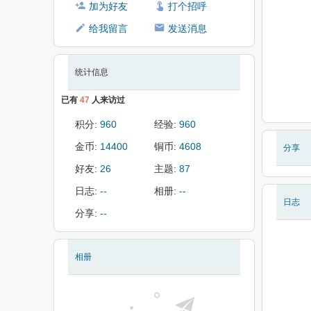
加为好友
打个招呼
给我留言
发送消息
统计信息
已有
47
人来访过
积分:
960
经验:
960
金币:
14400
铜币:
4608
分享
好友:
26
主题:
87
日志:
--
相册:
--
日志
分享:
--
相册