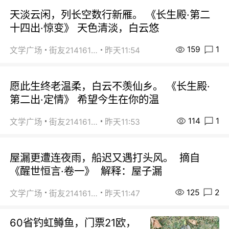
天淡云闲，列长空数行新雁。 《长生殿·第二
十四出·惊变》 天色清淡，白云悠
159
1
文学广场
街友21416156
昨天11:54
愿此生终老温柔，白云不羡仙乡。 《长生殿·
第二出·定情》 希望今生在你的温
114
1
文学广场
街友21416156
昨天11:53
屋漏更遭连夜雨，船迟又遇打头风。 摘自
《醒世恒言·卷一》 解释：屋子漏
125
2
文学广场
街友21416156
昨天11:47
60省钓虹鳟鱼，门票21欧，