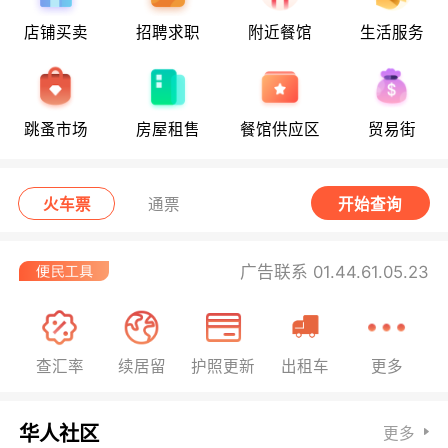
店铺买卖
招聘求职
附近餐馆
生活服务
跳蚤市场
房屋租售
餐馆供应区
贸易街
火车票
通票
开始查询
广告联系 01.44.61.05.23
查汇率
续居留
护照更新
出租车
更多
华人社区
更多