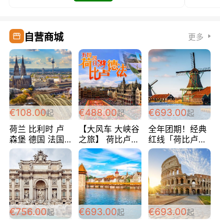
自营商城
更多
€108.00
€488.00
€693.00
起
起
起
荷兰 比利时 卢
【大风车 大峡谷
全年团期！经典
森堡 德国 法国
之旅】 荷比卢德
红线「荷比卢德
超爽玩遍西欧 循
法 巴黎上下 经
法」七天循环 五
环线 全程四星宾
典五国四日游
国 仅售99欧/人/
馆 108欧/人/天
488欧/人
天！巴黎上下！
包拼房~
€756.00
€693.00
€693.00
起
起
起