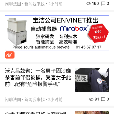
160
0
闲聊法国
新闻我来找
2小时前
推广
沃克吕兹省：一名男子因涉嫌
杀害前伴侣被捕，受害女子此
前已配有“危险报警手机”
91
0
闲聊法国
新闻我来找
2小时前