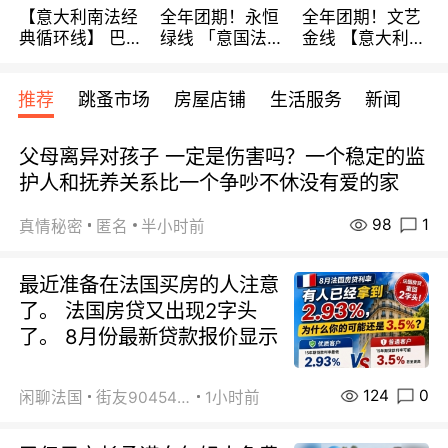
【意大利南法经
全年团期！永恒
全年团期！文艺
典循环线】 巴黎
绿线 「意国法
金线 【意大利一
上下 所有日期铁
南」巴黎上下 去
地】 循环7日游
发！ 全程四星级
意大利 南法 99
全程693欧/人起
推荐
跳蚤市场
房屋店铺
生活服务
新闻
宾馆 108欧/天起
欧/天起 ~包拼房
每周铁发！
全程756欧/位
父母离异对孩子 一定是伤害吗？一个稳定的监
护人和抚养关系比一个争吵不休没有爱的家
98
1
真情秘密
匿名
半小时前
最近准备在法国买房的人注意
了。 法国房贷又出现2字头
了。 8月份最新贷款报价显示
124
0
闲聊法国
街友90454511
1小时前