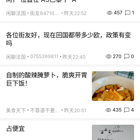
457
1
闲聊法国
街友84710671
昨天22:52
各位街友好，现在回国都带多少欧，政策有变
吗
270
0
0755399811
闲聊法国
昨天22:40
自制的酸辣腌萝卜，脆爽开胃
巨下饭！
435
4
美食天下
不靠谱不要联系
昨天20:51
占便宜