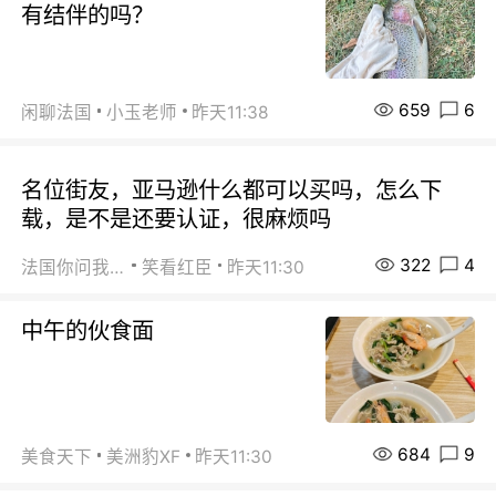
有结伴的吗？
659
6
闲聊法国
小玉老师
昨天11:38
名位街友，亚马逊什么都可以买吗，怎么下
载，是不是还要认证，很麻烦吗
322
4
法国你问我答
笑看红臣
昨天11:30
中午的伙食面
684
9
美食天下
美洲豹XF
昨天11:30