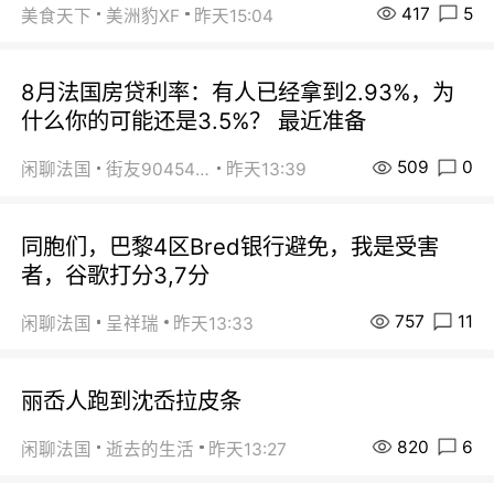
417
5
美食天下
美洲豹XF
昨天15:04
8月法国房贷利率：有人已经拿到2.93%，为
什么你的可能还是3.5%？ 最近准备
509
0
闲聊法国
街友90454511
昨天13:39
同胞们，巴黎4区Bred银行避免，我是受害
者，谷歌打分3,7分
757
11
闲聊法国
呈祥瑞
昨天13:33
丽岙人跑到沈岙拉皮条
820
6
闲聊法国
逝去的生活
昨天13:27