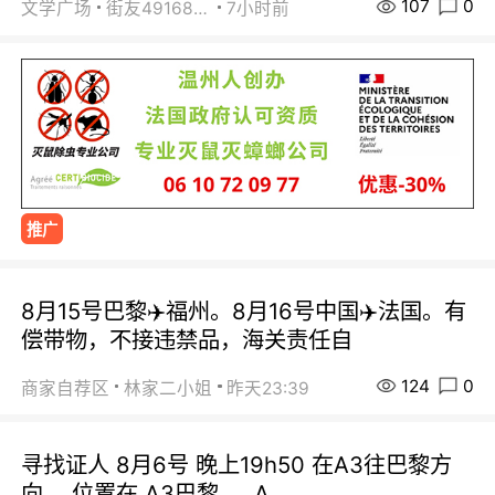
107
0
文学广场
街友49168527
7小时前
推广
8月15号巴黎✈️福州。8月16号中国✈️法国。有
偿带物，不接违禁品，海关责任自
124
0
商家自荐区
林家二小姐
昨天23:39
寻找证人 8月6号 晚上19h50 在A3往巴黎方
向， 位置在 A3巴黎 ， A