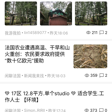
211
2
lin14589077
我游我拍
昨天18:06
法国农业遭遇高温、干旱和山
火重创：农民要求政府提供
“数十亿欧元”援助
359
2
闲聊法国
新闻我来找
昨天18:03
💚 17区 12.8平方.单个studio 💚 适合学生.工
作人士 【环境】
373
0
Simon_RIRIl
闲聊法国
昨天17:24