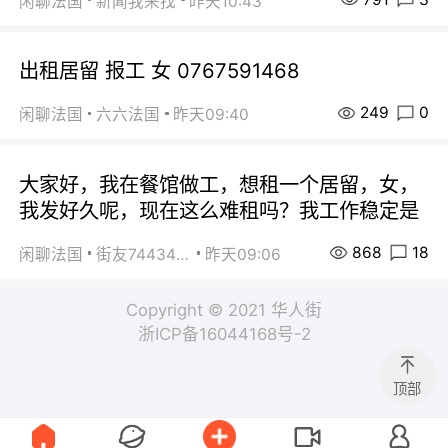
闲聊法国
新闻我来找
昨天10:43
出租居留 报工 女 0767591468
249
0
闲聊法国
六六法国
昨天09:40
大家好，我在餐馆做工，想租一个居留，女，
我发好久呢，现在这么难租吗？我工作稳定是
868
18
闲聊法国
街友74434350
昨天09:06
Copyright © 2021 华人街
浙ICP备16044168号-2
顶部