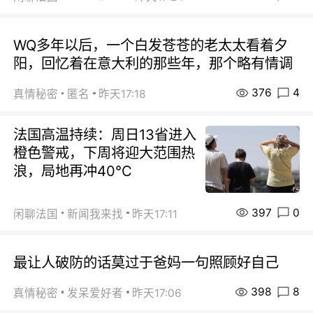
WQ多年以后，一个白发苍苍的老太太看着夕
阳，回忆着在意大利的那些年，那个略有情调
376
4
真情秘密
匿名
昨天17:18
法国高温持续：周日13省进入
橙色警戒，下周将迎大范围热
浪，局地再冲40℃
397
0
闲聊法国
新闻我来找
昨天17:11
最让人破防的话莫过于爸妈一句照顾好自己
398
8
真情秘密
发呆爱好者
昨天17:06