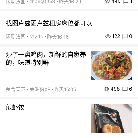
440
1
zhang0958
闲聊法国
昨天16:29
找图卢兹图卢兹租房床位都可以
122
0
szydg
闲聊法国
昨天16:16
炒了一盘鸡肉，新鲜的自家养
的，味道特别鲜
498
6
美食天下
美洲豹XF
昨天15:05
煎虾饺