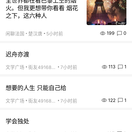
全世界都在看巴黎上空的烟
火。但我更想带你看看 烟花
之下，这六种人
199
0
闲聊法国
楚汉唐
5小时前
迟舟亦渡
113
1
文学广场
街友49168527
7小时前
想要的人生 只能自己给
122
1
文学广场
街友49168527
7小时前
学会独处