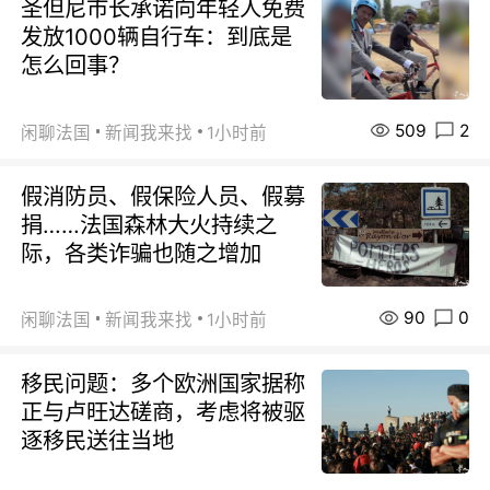
圣但尼市长承诺向年轻人免费
发放1000辆自行车：到底是
怎么回事？
509
2
闲聊法国
新闻我来找
1小时前
假消防员、假保险人员、假募
捐……法国森林大火持续之
际，各类诈骗也随之增加
90
0
闲聊法国
新闻我来找
1小时前
移民问题：多个欧洲国家据称
正与卢旺达磋商，考虑将被驱
逐移民送往当地