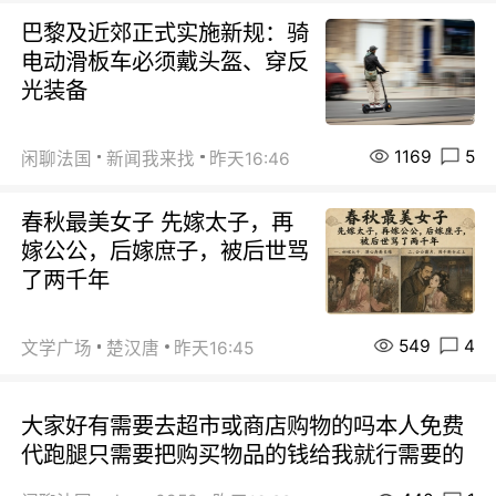
巴黎及近郊正式实施新规：骑
电动滑板车必须戴头盔、穿反
光装备
1169
5
闲聊法国
新闻我来找
昨天16:46
春秋最美女子 先嫁太子，再
嫁公公，后嫁庶子，被后世骂
了两千年
549
4
文学广场
楚汉唐
昨天16:45
大家好有需要去超市或商店购物的吗本人免费
代跑腿只需要把购买物品的钱给我就行需要的