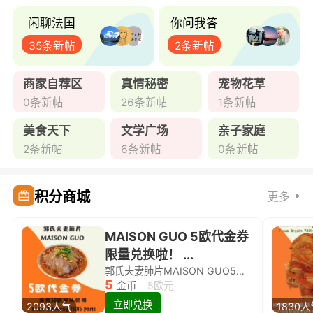
闲聊法国
你问我答
35条新帖
2条新帖
商家自荐区
真情秘密
宠物花草
0条新帖
26条新帖
1条新帖
美食天下
文学广场
亲子家庭
2条新帖
6条新帖
0条新帖
积分商城
更多
MAISON GUO 5欧代金券
限量兑换啦！ ...
郭氏夫妻肺片MAISON GUO5欧代金券限量兑换啦！
5
金币
5欧元
立即兑换
2093人气
1830