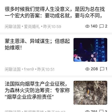
很多时候我们觉得人生没意义，是因为总在找
一个宏大的答案：要功成名就，要与众不同，
140
2
闲聊法国
爱尚婚礼
昨天10:59
蒙主恩泽、异域谋生；倍感起
始维艰！
208
1
fren9
闲聊法国
昨天10:51
法国拟向烟草生产企业征税，
为森林火灾防治筹资：专家称
“烟草企业应承担责任”
791
3