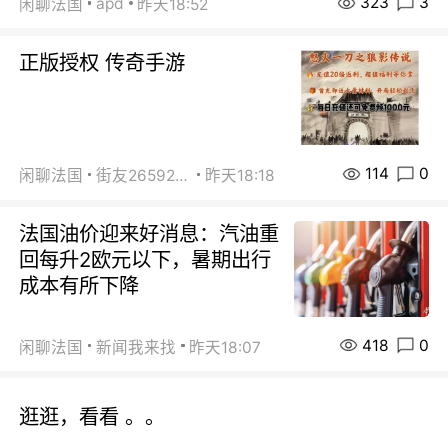
323
3
apd
闲聊法国
昨天18:52
正版授权 传奇手游
114
0
闲聊法国
街友26592800
昨天18:18
法国油价迎来好消息：汽油重
回每升2欧元以下，暑期出行
成本有所下降
418
0
闲聊法国
新闻我来找
昨天18:07
逛逛，看看 。。