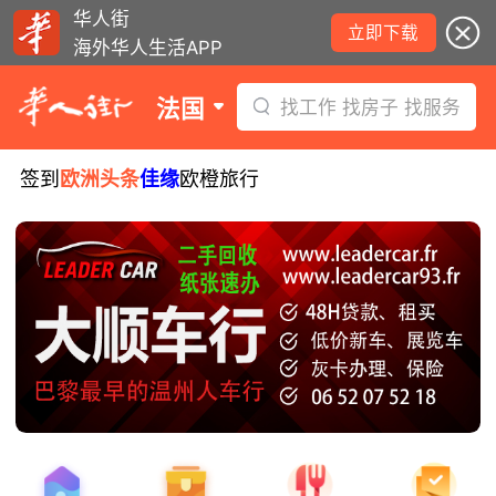
华人街
立即下载
海外华人生活APP
法国
找工作 找房子 找服务
签到
欧洲头条
佳缘
欧橙旅行