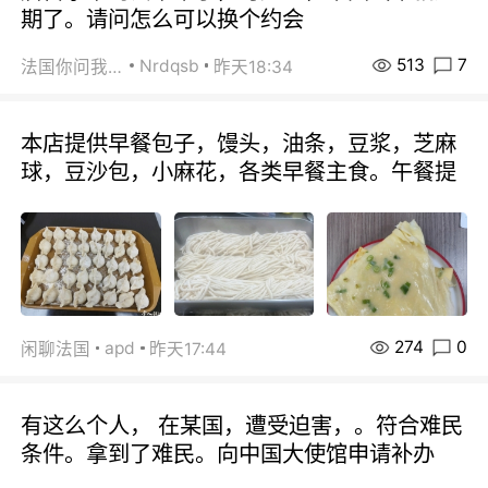
期了。请问怎么可以换个约会
513
7
Nrdqsb
法国你问我答
昨天18:34
本店提供早餐包子，馒头，油条，豆浆，芝麻
球，豆沙包，小麻花，各类早餐主食。午餐提
274
0
apd
闲聊法国
昨天17:44
有这么个人， 在某国，遭受迫害，。符合难民
条件。拿到了难民。向中国大使馆申请补办