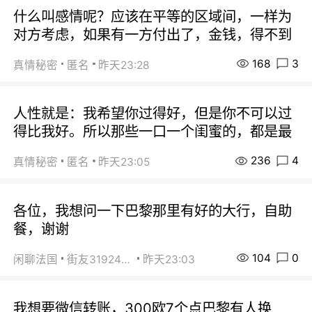
什么叫感情呢？应该在平等的区域间，一样为
对方考虑，如果有一方付出了，金钱，得不到
168
3
真情秘密
匿名
昨天23:28
人性就是：我希望你过得好，但是你不可以过
得比我好。所以那些一口一个闺蜜的，都是最
236
4
真情秘密
匿名
昨天23:05
各位，我想问一下巴黎那里有好的大行，自助
餐，谢谢
104
0
闲聊法国
街友31924072
昨天23:03
我想要微信转账，300欧7个点巴黎有人换