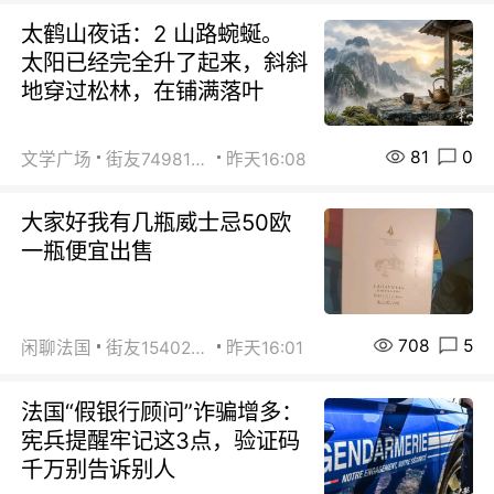
太鹤山夜话：2 山路蜿蜒。
太阳已经完全升了起来，斜斜
地穿过松林，在铺满落叶
81
0
文学广场
街友74981146
昨天16:08
大家好我有几瓶威士忌50欧
一瓶便宜出售
708
5
闲聊法国
街友15402223
昨天16:01
法国“假银行顾问”诈骗增多：
宪兵提醒牢记这3点，验证码
千万别告诉别人