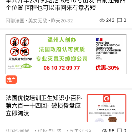
本人开车去布列塔尼 8月10号出发 目前还有四
个位置 回程也可以带回来有意者短
243
0
闲聊法国
美女无敌
昨天20:32
推广
法国优悦培训卫生知识小百科
第六百一十四回- 破损餐盘应
立即淘汰
98
0
法国你问我答
优悦培训咨询
昨天20:29