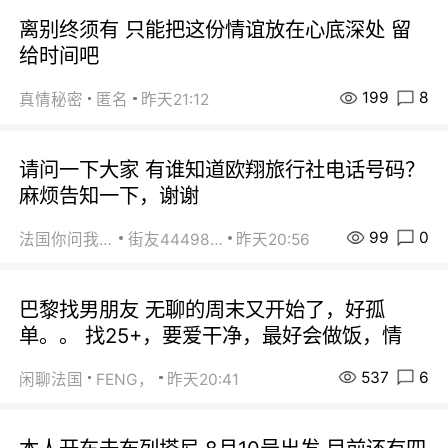
离别终须有 只能把这份情谊放在心底深处 留
给时间吧
199
8
真情秘密
匿名
昨天21:12
请问一下大家 有谁知道欧翔旅行社电话号码？
麻烦告知一下，谢谢
99
0
法国你问我答
街友44498484
昨天20:56
巴黎找男朋友 无聊的周末又开始了，好孤
单。。 找25+，要爱干净，最好会做饭，情
537
6
闲聊法国
FENG，
昨天20:41