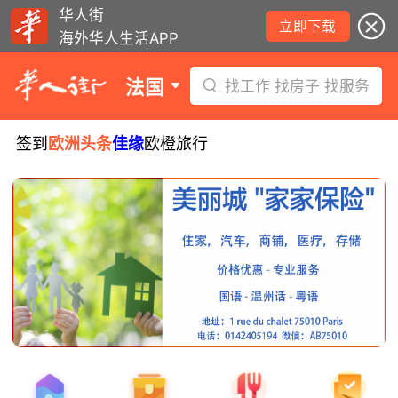
华人街
立即下载
海外华人生活APP
法国
找工作 找房子 找服务
签到
欧洲头条
佳缘
欧橙旅行