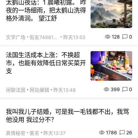
太鹤山夜话：1 晨曦初露。 昨
夜的一场细雨，把太鹤山洗得
格外清润。 望江舒
128
0
文学广场
街友74981146
昨天13:53
法国生活成本上涨：不换超
市，也能有效降低日常买菜开
支
399
0
闲聊法国
网站编辑
昨天13:48
我叫我儿子结婚，可是我一毛钱都不出，我骂
他没用 我过分不？
1786
26
真情秘密
匿名
昨天13:37