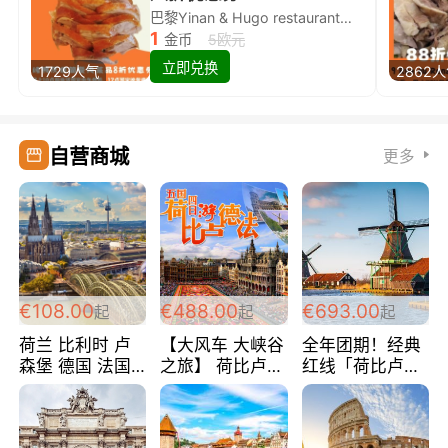
巴黎Yinan & Hugo restaurant除简餐类全场8折
1
金币
5欧元
立即兑换
1729人气
2862
自营商城
更多
€108.00
€488.00
€693.00
起
起
起
荷兰 比利时 卢
【大风车 大峡谷
全年团期！经典
森堡 德国 法国
之旅】 荷比卢德
红线「荷比卢德
超爽玩遍西欧 循
法 巴黎上下 经
法」七天循环 五
环线 全程四星宾
典五国四日游
国 仅售99欧/人/
馆 108欧/人/天
488欧/人
天！巴黎上下！