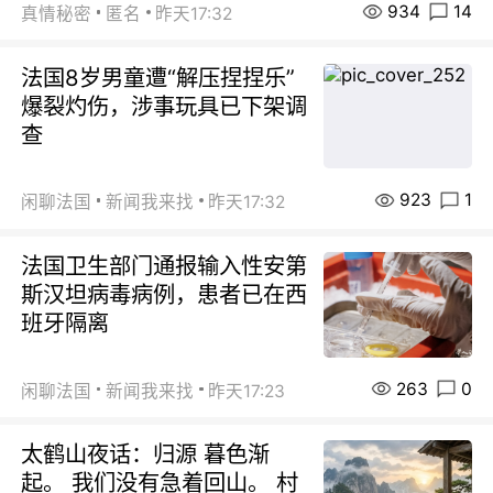
934
14
真情秘密
匿名
昨天17:32
法国8岁男童遭“解压捏捏乐”
爆裂灼伤，涉事玩具已下架调
查
923
1
闲聊法国
新闻我来找
昨天17:32
法国卫生部门通报输入性安第
斯汉坦病毒病例，患者已在西
班牙隔离
263
0
闲聊法国
新闻我来找
昨天17:23
太鹤山夜话：归源 暮色渐
起。 我们没有急着回山。 村