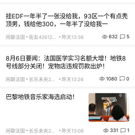
挂EDF一年半了一张没给我，93区一个有点秃
顶男，钱给他300，一年半了没给我一
632
5
闲聊法国
街友42612092
昨天13:36
8月6日要闻：法国医学实习名额大增！地铁8
号线部分关闭！宠物店违规罚款出炉！
1080
0
闲聊法国
长乐未央2015
昨天13:24
巴黎地铁音乐家海选启动！
331
1
闲聊法国
长乐未央2015
昨天13:06