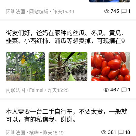
745
1
闲聊法国
网站编辑
昨天15:39
街友们好，爸妈在家种的丝瓜、冬瓜、黄瓜、
韭菜、小西红柿、浦瓜等想卖掉，可现摘在9
467
1
Feimei
闲聊法国
昨天15:25
本人需要一台二手自行车，不要太贵，一般就
可以，有的私信我，谢谢。
381
18
闲聊法国
槟屿
昨天15:19