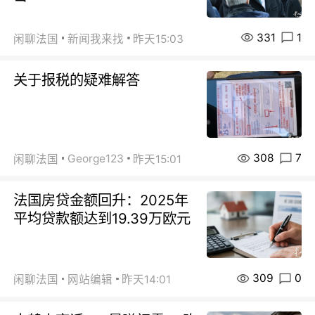
331
1
闲聊法国
新闻我来找
昨天15:03
关于报税的疑难解答
308
7
George123
闲聊法国
昨天15:01
法国房贷金额回升：2025年
平均贷款额达到19.39万欧元
309
0
闲聊法国
网站编辑
昨天14:01