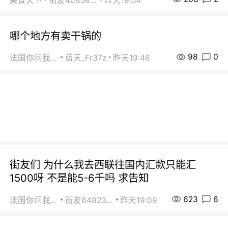
美食天下
街友40858442
昨天19:54
哪个地方有卖干锅的
98
0
法国你问我答
蓝天_Fr37z
昨天19:46
街友们 为什么我去西联往国内汇款只能汇
1500呀 不是能5-6千吗 求告知
623
6
法国你问我答
街友64823891
昨天19:09