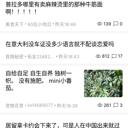
普拉多哪里有卖麻辣烫里的那种牛筋面
啊！！！！！
139
0
美食天下
90后小地瓜
昨天18:46
在意大利没车证没多少语言就不配谈恋爱吗
812
17
真情秘密
街友22482465
昨天18:43
自给自足 自生自养 独树一
帜。 没有施肥。 mini小番
茄。
261
3
lin14589077
宠物花草
昨天18:39
居留拿卡约会下来了，可是人在中国出来就过