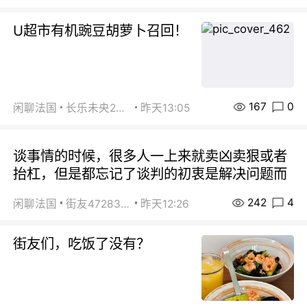
U超市有机豌豆胡萝卜召回！
167
0
闲聊法国
长乐未央2015
昨天13:05
谈事情的时候，很多人一上来就卖凶卖狠或者
抬杠，但是都忘记了谈判的初衷是解决问题而
242
4
闲聊法国
街友472838572
昨天12:26
街友们，吃饭了没有？