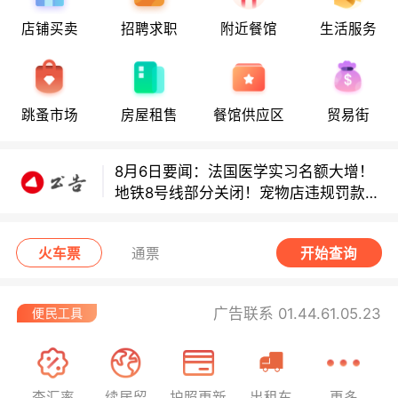
店铺买卖
招聘求职
附近餐馆
生活服务
8月6日要闻：法国医学实习名额大增！
地铁8号线部分关闭！宠物店违规罚款出
炉！
巴黎地铁音乐家海选启动！
跳蚤市场
房屋租售
餐馆供应区
贸易街
8月6日要闻：法国医学实习名额大增！
地铁8号线部分关闭！宠物店违规罚款出
炉！
巴黎地铁音乐家海选启动！
火车票
通票
开始查询
广告联系 01.44.61.05.23
查汇率
续居留
护照更新
出租车
更多