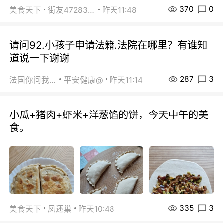
370
0
美食天下
街友472838572
昨天11:48
请问92.小孩子申请法籍.法院在哪里？有谁知
道说一下谢谢
287
3
法国你问我答
平安健康@
昨天11:14
小瓜+猪肉+虾米+洋葱馅的饼，今天中午的美
食。
335
3
美食天下
凤还巢
昨天10:48