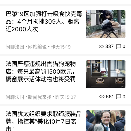
巴黎19区加强打击吸食快克毒
品：4个月拘捕309人、驱离
近2000人次
337
0
闲聊法国
网站编辑
昨天15:19
法国严惩违规出售猫狗宠物
店：每只最高罚1500欧元，
橱窗展示活体动物也将受罚
661
0
闲聊法国
新闻我来找
昨天15:07
法国犹太组织要求取缔服装品
牌，指控其“美化10月7日袭
击”