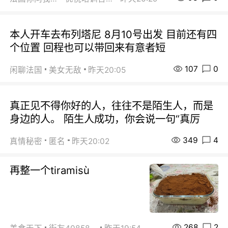
本人开车去布列塔尼 8月10号出发 目前还有四
个位置 回程也可以带回来有意者短
107
0
闲聊法国
美女无敌
昨天20:05
真正见不得你好的人，往往不是陌生人，而是
身边的人。 陌生人成功，你会说一句“真厉
349
4
真情秘密
匿名
昨天20:02
再整一个tiramisù
268
2