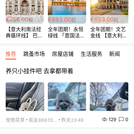
包拼房~
€756.00
€693.00
€693.00
起
起
起
【意大利南法经
全年团期！永恒
全年团期！文艺
典循环线】 巴黎
绿线 「意国法
金线 【意大利一
上下 所有日期铁
南」巴黎上下 去
地】 循环7日游
发！ 全程四星级
意大利 南法 99
全程693欧/人起
推荐
跳蚤市场
房屋店铺
生活服务
新闻
宾馆 108欧/天起
欧/天起 ~包拼房
每周铁发！
全程756欧/位
养只小挂件吧 去拿都带着
129
0
宠物花草
街友88835518
昨天23:49