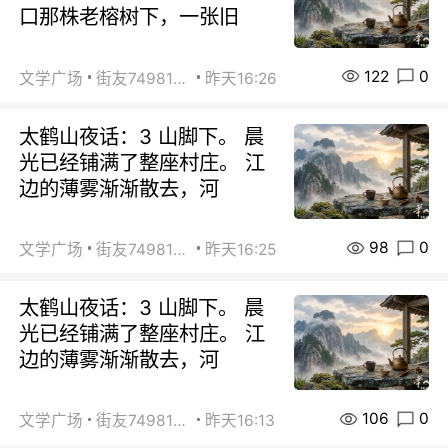
口那株老榕树下，一张旧
122
0
文学广场
街友74981146
昨天16:26
太鹤山夜话：3 山脚下。 晨
光已经铺满了整座村庄。 江
边的薄雾渐渐散去，河
98
0
文学广场
街友74981146
昨天16:25
太鹤山夜话：3 山脚下。 晨
光已经铺满了整座村庄。 江
边的薄雾渐渐散去，河
106
0
文学广场
街友74981146
昨天16:13