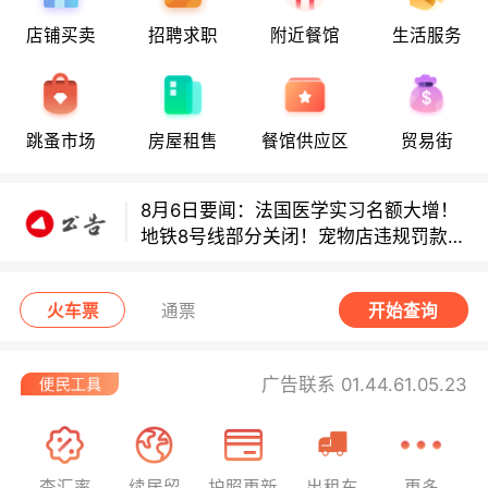
店铺买卖
招聘求职
附近餐馆
生活服务
8月6日要闻：法国医学实习名额大增！
地铁8号线部分关闭！宠物店违规罚款出
炉！
巴黎地铁音乐家海选启动！
跳蚤市场
房屋租售
餐馆供应区
贸易街
8月6日要闻：法国医学实习名额大增！
地铁8号线部分关闭！宠物店违规罚款出
炉！
巴黎地铁音乐家海选启动！
火车票
通票
开始查询
广告联系 01.44.61.05.23
查汇率
续居留
护照更新
出租车
更多