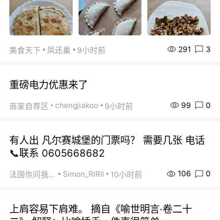
291
3
美食天下
凤还巢
9小时前
重磅电力优惠来了
99
0
chengjiakoo
商家自荐区
9小时前
有人出 凡尔赛城堡的门票吗？ 需要几张 电话
📞联系 0605668682
106
0
Simon_RIRIl
法国你问我答
10小时前
上肩容易下肩难。 摘自《喻世明言·卷二十