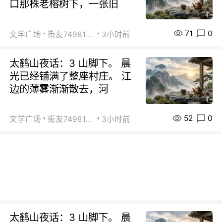
口那株老榕树下，一张旧
71
0
文学广场
街友74981146
3小时前
太鹤山夜话：3 山脚下。 晨
光已经铺满了整座村庄。 江
边的薄雾渐渐散去，河
52
0
文学广场
街友74981146
3小时前
太鹤山夜话：3 山脚下。 晨