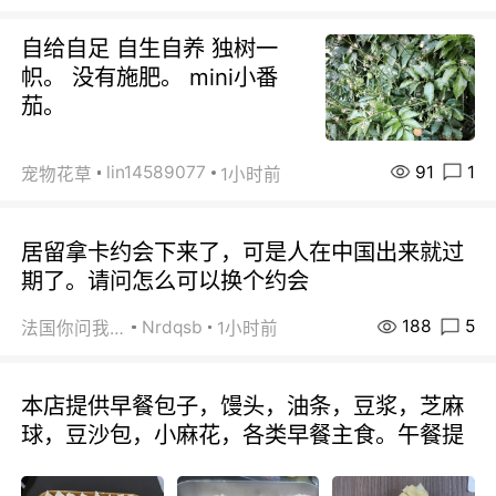
自给自足 自生自养 独树一
帜。 没有施肥。 mini小番
茄。
91
1
lin14589077
宠物花草
1小时前
居留拿卡约会下来了，可是人在中国出来就过
期了。请问怎么可以换个约会
188
5
Nrdqsb
法国你问我答
1小时前
本店提供早餐包子，馒头，油条，豆浆，芝麻
球，豆沙包，小麻花，各类早餐主食。午餐提