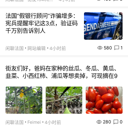
法国“假银行顾问”诈骗增多：
宪兵提醒牢记这3点，验证码
千万别告诉别人
580
1
闲聊法国
网站编辑
4小时前
街友们好，爸妈在家种的丝瓜、冬瓜、黄瓜、
韭菜、小西红柿、浦瓜等想卖掉，可现摘在9
280
0
Feimei
闲聊法国
4小时前