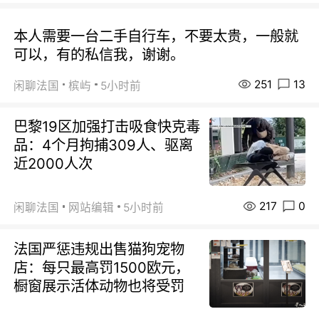
本人需要一台二手自行车，不要太贵，一般就
可以，有的私信我，谢谢。
251
13
闲聊法国
槟屿
5小时前
巴黎19区加强打击吸食快克毒
品：4个月拘捕309人、驱离
近2000人次
217
0
闲聊法国
网站编辑
5小时前
法国严惩违规出售猫狗宠物
店：每只最高罚1500欧元，
橱窗展示活体动物也将受罚