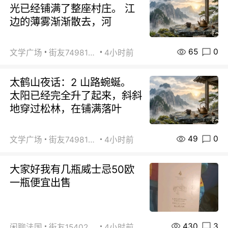
光已经铺满了整座村庄。 江
边的薄雾渐渐散去，河
65
0
文学广场
街友74981146
4小时前
太鹤山夜话：2 山路蜿蜒。
太阳已经完全升了起来，斜斜
地穿过松林，在铺满落叶
49
0
文学广场
街友74981146
4小时前
大家好我有几瓶威士忌50欧
一瓶便宜出售
430
3
闲聊法国
街友15402223
4小时前