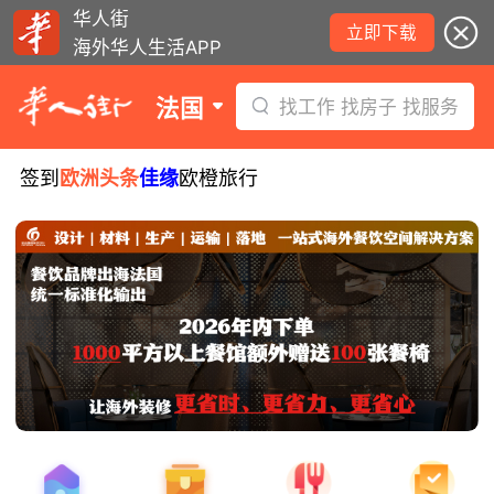
华人街
立即下载
海外华人生活APP
法国
找工作 找房子 找服务
签到
欧洲头条
佳缘
欧橙旅行