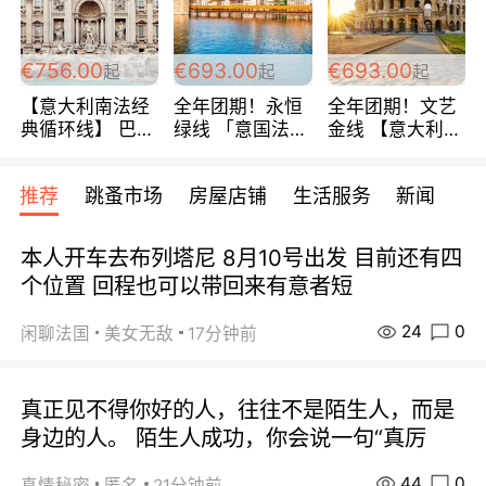
包拼房~
€756.00
€693.00
€693.00
起
起
起
【意大利南法经
全年团期！永恒
全年团期！文艺
典循环线】 巴黎
绿线 「意国法
金线 【意大利一
上下 所有日期铁
南」巴黎上下 去
地】 循环7日游
发！ 全程四星级
意大利 南法 99
全程693欧/人起
推荐
跳蚤市场
房屋店铺
生活服务
新闻
宾馆 108欧/天起
欧/天起 ~包拼房
每周铁发！
全程756欧/位
本人开车去布列塔尼 8月10号出发 目前还有四
个位置 回程也可以带回来有意者短
24
0
闲聊法国
美女无敌
17分钟前
真正见不得你好的人，往往不是陌生人，而是
身边的人。 陌生人成功，你会说一句“真厉
44
0
真情秘密
匿名
21分钟前