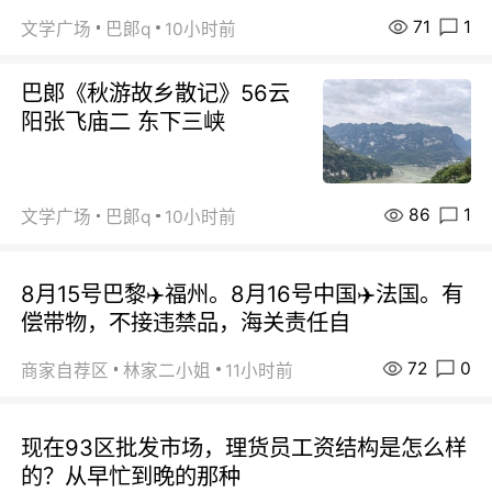
71
1
文学广场
巴郞q
10小时前
巴郞《秋游故乡散记》56云
阳张飞庙二 东下三峡
86
1
文学广场
巴郞q
10小时前
8月15号巴黎✈️福州。8月16号中国✈️法国。有
偿带物，不接违禁品，海关责任自
72
0
商家自荐区
林家二小姐
11小时前
现在93区批发市场，理货员工资结构是怎么样
的？从早忙到晚的那种