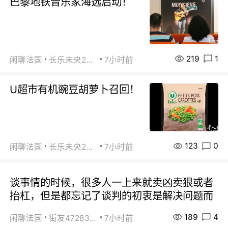
巴黎地铁音乐家海选启动！
219
1
闲聊法国
长乐未央2015
7小时前
U超市有机豌豆胡萝卜召回！
123
0
闲聊法国
长乐未央2015
7小时前
谈事情的时候，很多人一上来就卖凶卖狠或者
抬杠，但是都忘记了谈判的初衷是解决问题而
189
4
闲聊法国
街友472838572
7小时前