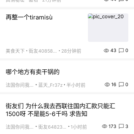
再整一个tiramisù
43
0
美食天下
街友40858442
28分钟前
哪个地方有卖干锅的
16
0
法国你问我答
蓝天_Fr37z
半小时前
街友们 为什么我去西联往国内汇款只能汇
1500呀 不是能5-6千吗 求告知
173
3
法国你问我答
街友64823891
1小时前