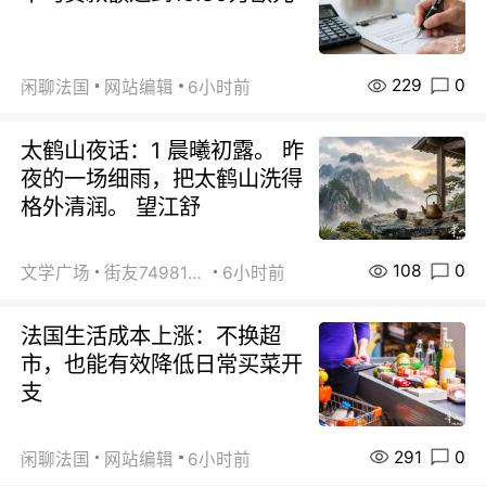
229
0
闲聊法国
网站编辑
6小时前
太鹤山夜话：1 晨曦初露。 昨
夜的一场细雨，把太鹤山洗得
格外清润。 望江舒
108
0
文学广场
街友74981146
6小时前
法国生活成本上涨：不换超
市，也能有效降低日常买菜开
支
291
0
闲聊法国
网站编辑
6小时前