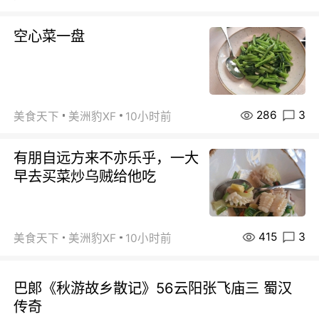
空心菜一盘
286
3
美食天下
美洲豹XF
10小时前
有朋自远方来不亦乐乎，一大
早去买菜炒乌贼给他吃
415
3
美食天下
美洲豹XF
10小时前
巴郞《秋游故乡散记》56云阳张飞庙三 蜀汉
传奇