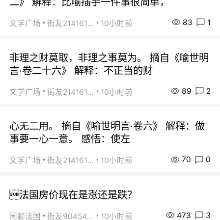
二》 解释：比喻插手一件事很简单，
83
1
文学广场
街友21416156
10小时前
非理之财莫取，非理之事莫为。 摘自《喻世明
言·卷二十六》 解释：不正当的财
89
2
文学广场
街友21416156
10小时前
心无二用。 摘自《喻世明言·卷六》 解释：做
事要一心一意。 感悟：使左
70
0
文学广场
街友21416156
10小时前
法国房价现在是涨还是跌？
473
3
闲聊法国
街友90454511
10小时前