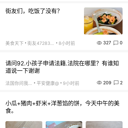
街友们，吃饭了没有？
327
0
美食天下
街友472838572
8小时前
请问92.小孩子申请法籍.法院在哪里？有谁知
道说一下谢谢
209
2
法国你问我答
平安健康@
9小时前
小瓜+猪肉+虾米+洋葱馅的饼，今天中午的美
食。