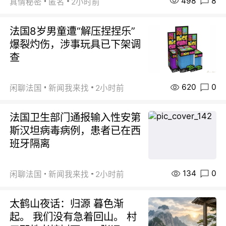
498
8
真情秘密
匿名
2小时前
法国8岁男童遭“解压捏捏乐”
爆裂灼伤，涉事玩具已下架调
查
620
0
闲聊法国
新闻我来找
2小时前
法国卫生部门通报输入性安第
斯汉坦病毒病例，患者已在西
班牙隔离
134
0
闲聊法国
新闻我来找
2小时前
太鹤山夜话：归源 暮色渐
起。 我们没有急着回山。 村