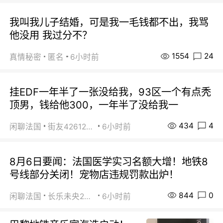
我叫我儿子结婚，可是我一毛钱都不出，我骂
他没用 我过分不？
1554
24
真情秘密
匿名
6小时前
挂EDF一年半了一张没给我，93区一个有点秃
顶男，钱给他300，一年半了没给我一
434
4
闲聊法国
街友42612092
6小时前
8月6日要闻：法国医学实习名额大增！地铁8
号线部分关闭！宠物店违规罚款出炉！
844
0
闲聊法国
长乐未央2015
6小时前