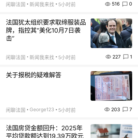
516
0
闲聊法国
新闻我来找
5小时前
法国犹太组织要求取缔服装品
牌，指控其“美化10月7日袭
击”
227
1
闲聊法国
新闻我来找
5小时前
关于报税的疑难解答
203
7
George123
闲聊法国
5小时前
法国房贷金额回升：2025年
平均贷款额达到19.39万欧元