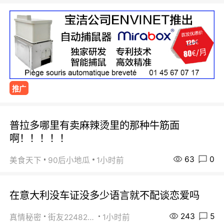
推广
普拉多哪里有卖麻辣烫里的那种牛筋面
啊！！！！！
63
0
美食天下
90后小地瓜
1小时前
在意大利没车证没多少语言就不配谈恋爱吗
243
5
真情秘密
街友22482465
1小时前