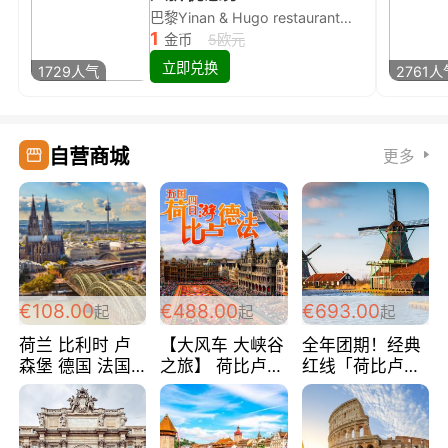
巴黎Yinan & Hugo restaurant除简餐类全场8折
1
金币
5欧元
立即兑换
1729人气
2761人
自营商城
更多
€108.00
€488.00
€693.00
起
起
起
荷兰 比利时 卢
【大风车 大峡谷
全年团期！经典
森堡 德国 法国
之旅】 荷比卢德
红线「荷比卢德
超爽玩遍西欧 循
法 巴黎上下 经
法」七天循环 五
环线 全程四星宾
典五国四日游
国 仅售99欧/人/
馆 108欧/人/天
488欧/人
天！巴黎上下！