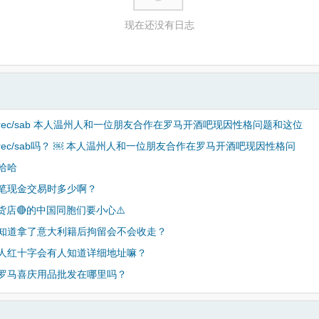
现在还没有日志
rec/sab 本人温州人和一位朋友合作在罗马开酒吧现因性格问题和这位
rec/sab吗？ ￼ 本人温州人和一位朋友合作在罗马开酒吧现因性格问
哈哈
笔现金交易时多少啊？
百货店🔴的中国同胞们要小心⚠️
知道拿了意大利籍后拘留会不会收走？
人红十字会有人知道详细地址嘛？
罗马喜庆用品批发在哪里吗？