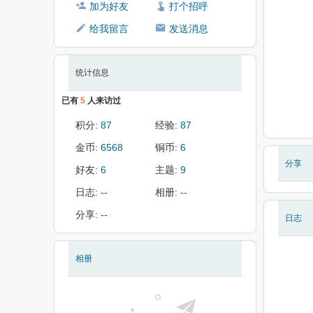
加为好友
打个招呼
给我留言
发送消息
统计信息
已有
5
人来访过
积分:
87
经验:
87
金币:
6568
铜币:
6
分享
好友:
6
主题:
9
日志:
--
相册:
--
分享:
--
日志
相册