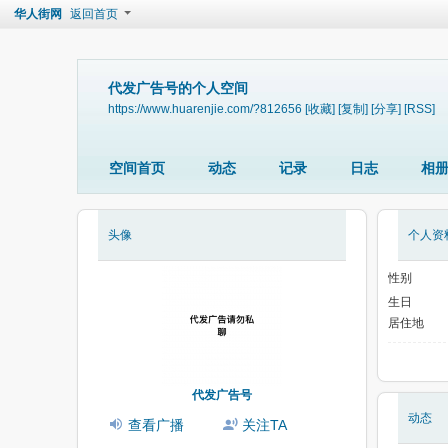
华人街网
返回首页
代发广告号的个人空间
https://www.huarenjie.com/?812656
[收藏]
[复制]
[分享]
[RSS]
空间首页
动态
记录
日志
相
头像
个人资
性别
生日
居住地
代发广告号
动态
查看广播
关注TA