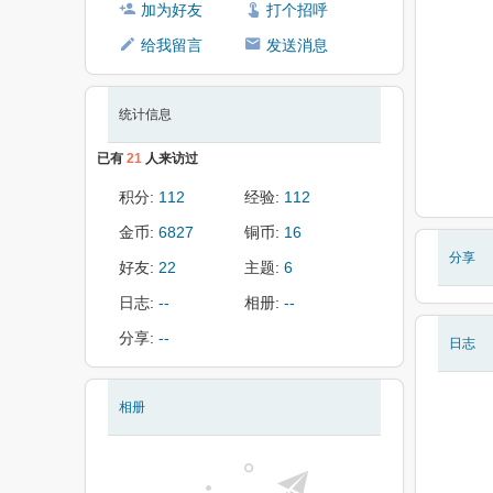
加为好友
打个招呼
给我留言
发送消息
统计信息
已有
21
人来访过
积分:
112
经验:
112
金币:
6827
铜币:
16
分享
好友:
22
主题:
6
日志:
--
相册:
--
分享:
--
日志
相册