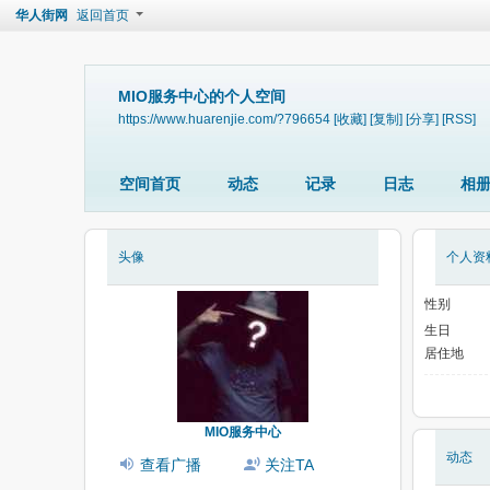
华人街网
返回首页
MIO服务中心的个人空间
https://www.huarenjie.com/?796654
[收藏]
[复制]
[分享]
[RSS]
空间首页
动态
记录
日志
相
头像
个人资
性别
生日
居住地
MIO服务中心
动态
查看广播
关注TA