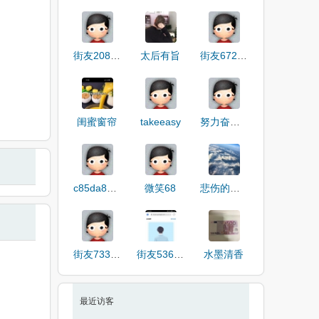
街友20818894
太后有旨
街友67226180
闺蜜窗帘
takeeasy
努力奋斗我懂得
c85da82b304321f
微笑68
悲伤的萧邦
街友73388421
街友53666926
水墨清香
最近访客