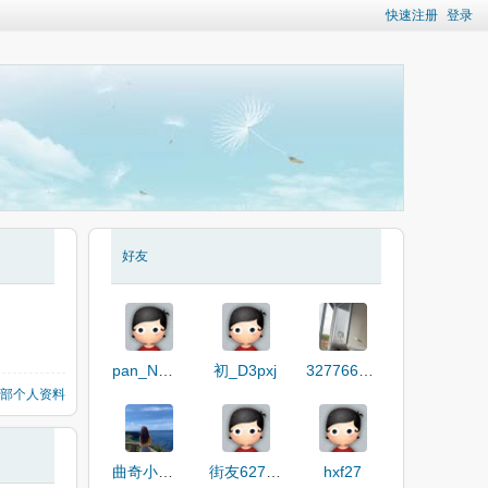
快速注册
登录
好友
pan_NM5RA
初_D3pxj
3277664187
部个人资料
曲奇小饼干
街友62726022
hxf27