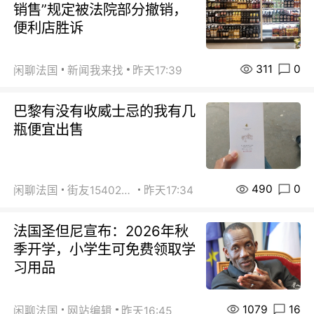
销售”规定被法院部分撤销，
便利店胜诉
311
0
闲聊法国
新闻我来找
昨天17:39
巴黎有没有收威士忌的我有几
瓶便宜出售
490
0
闲聊法国
街友15402223
昨天17:34
法国圣但尼宣布：2026年秋
季开学，小学生可免费领取学
习用品
1079
16
闲聊法国
网站编辑
昨天16:45