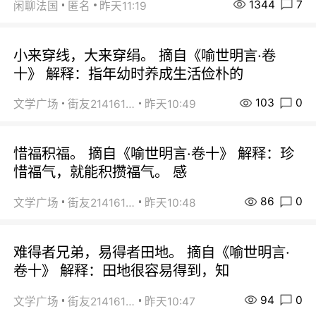
1344
7
闲聊法国
匿名
昨天11:19
小来穿线，大来穿绢。 摘自《喻世明言·卷
十》 解释：指年幼时养成生活俭朴的
103
0
文学广场
街友21416156
昨天10:49
惜福积福。 摘自《喻世明言·卷十》 解释：珍
惜福气，就能积攒福气。 感
86
0
文学广场
街友21416156
昨天10:48
难得者兄弟，易得者田地。 摘自《喻世明言·
卷十》 解释：田地很容易得到，知
94
0
文学广场
街友21416156
昨天10:47