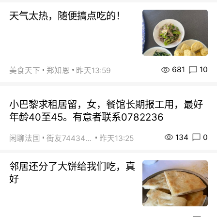
天气太热，随便搞点吃的！
681
10
美食天下
郑知恩
昨天13:59
小巴黎求租居留，女，餐馆长期报工用，最好
年龄40至45。有意者联系0782236
134
0
闲聊法国
街友74434350
昨天13:25
邻居还分了大饼给我们吃，真
好