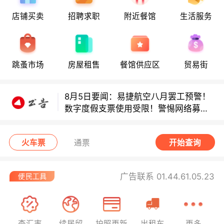
店铺买卖
招聘求职
附近餐馆
生活服务
多款避孕套因安全缺陷召回！
多款避孕套因安全缺陷召回！
跳蚤市场
房屋租售
餐馆供应区
贸易街
8月5日要闻：易捷航空八月罢工预警！
数字度假支票使用受限！警惕网络募捐
骗局！
无栏杆收费站逃费将重罚！
火车票
通票
开始查询
广告联系 01.44.61.05.23
查汇率
续居留
护照更新
出租车
更多