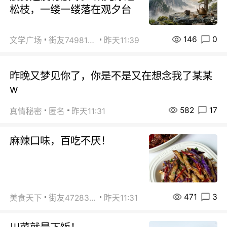
松枝，一缕一缕落在观夕台
146
0
文学广场
街友74981146
昨天11:39
昨晚又梦见你了，你是不是又在想念我了某某
w
582
17
真情秘密
匿名
昨天11:31
麻辣口味，百吃不厌！
471
3
美食天下
街友472838572
昨天11:31