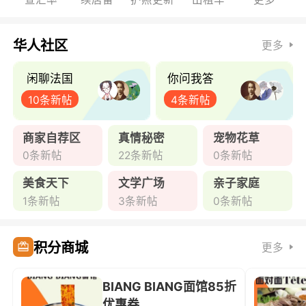
华人社区
更多
闲聊法国
你问我答
10条新帖
4条新帖
商家自荐区
真情秘密
宠物花草
0条新帖
22条新帖
0条新帖
美食天下
文学广场
亲子家庭
1条新帖
3条新帖
0条新帖
积分商城
更多
BIANG BIANG面馆85折
优惠券