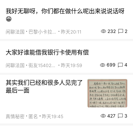
我好无聊呀，你们都在做什么呢出来说说话呀
😁
232
2
闲聊法国
巴黎小卡拉咪
昨天20:11
大家好谁能借我银行卡使用有偿
699
4
闲聊法国
街友15402223
昨天19:59
其实我们已经和很多人见完了
最后一面
427
3
真情秘密
匿名
昨天19:45