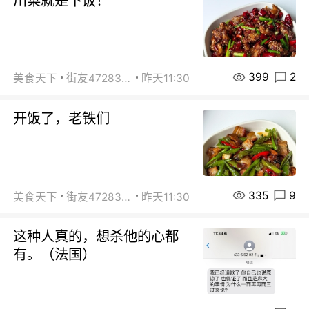
川菜就是下饭！
399
2
美食天下
街友472838572
昨天11:30
开饭了，老铁们
335
9
美食天下
街友472838572
昨天11:30
这种人真的，想杀他的心都
有。（法国）