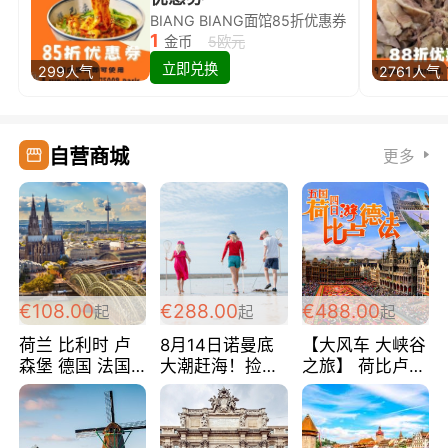
BIANG BIANG面馆85折优惠券
1
金币
5欧元
立即兑换
299人气
2761人气
自营商城
更多
€108.00
€288.00
€488.00
起
起
起
荷兰 比利时 卢
8月14日诺曼底
【大风车 大峡谷
森堡 德国 法国
大潮赶海！捡海
之旅】 荷比卢德
超爽玩遍西欧 循
鲜！轻轻松松海
法 巴黎上下 经
环线 全程四星宾
边爽玩三日游
典五国四日游
馆 108欧/人/天
288欧/人
488欧/人