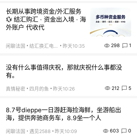
长期从事跨境资金/外汇服务
💱 结汇购汇 · 资金出入境 · 海
外账户 代收代
298
1
闲聊法国
结汇换汇电汇
昨天10:35
没有什么事值得庆祝，那就庆祝什么事都没
有。
212
5
真情秘密
四月的鱼
昨天10:26
8.7号dieppe一日游赶海捡海鲜，坐游船出
海，提供奔驰商务车，8.9坐一个人
603
0
闲聊法国
遇见2588
昨天10:09