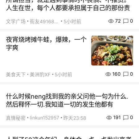
人生在世，每个人都要承担属于自己的那份责
72
0
文学广场
街友49168527
5小时前
夜宵烧烤摊牛蛙，爆辣，一个
字爽
160
0
美食天下
美洲豹XF
5小时前
什么时候neng找到我的亲父问他一句为什么.
然后释怀一切.我知道一切的发生他都有
191
0
linkun152957
真情秘密
昨天23:58