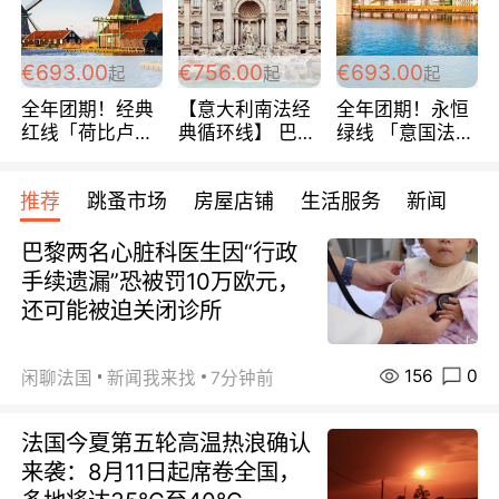
€693.00
€756.00
€693.00
起
起
起
全年团期！经典
【意大利南法经
全年团期！永恒
红线「荷比卢德
典循环线】 巴黎
绿线 「意国法
法」七天循环 五
上下 所有日期铁
南」巴黎上下 去
国 仅售99欧/人/
发！ 全程四星级
意大利 南法 99
推荐
跳蚤市场
房屋店铺
生活服务
新闻
天！巴黎上下！
宾馆 108欧/天起
欧/天起 ~包拼房
包拼房~
全程756欧/位
巴黎两名心脏科医生因“行政
手续遗漏”恐被罚10万欧元，
还可能被迫关闭诊所
156
0
闲聊法国
新闻我来找
7分钟前
法国今夏第五轮高温热浪确认
来袭：8月11日起席卷全国，