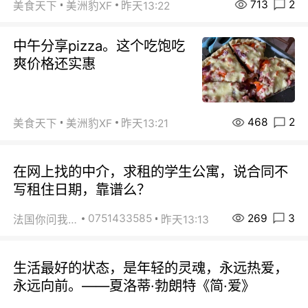
713
2
美食天下
美洲豹XF
昨天13:22
中午分享pizza。这个吃饱吃
爽价格还实惠
468
2
美食天下
美洲豹XF
昨天13:21
在网上找的中介，求租的学生公寓，说合同不
写租住日期，靠谱么？
269
3
0751433585
法国你问我答
昨天13:13
生活最好的状态，是年轻的灵魂，永远热爱，
永远向前。——夏洛蒂·勃朗特《简·爱》