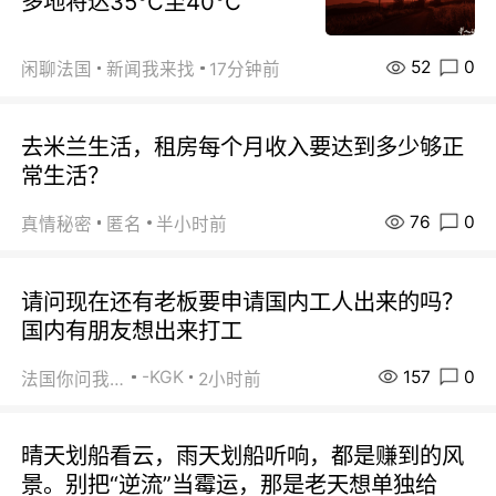
多地将达35℃至40℃
52
0
闲聊法国
新闻我来找
17分钟前
去米兰生活，租房每个月收入要达到多少够正
常生活？
76
0
真情秘密
匿名
半小时前
请问现在还有老板要申请国内工人出来的吗？
国内有朋友想出来打工
157
0
-KGK
法国你问我答
2小时前
晴天划船看云，雨天划船听响，都是赚到的风
景。别把“逆流”当霉运，那是老天想单独给