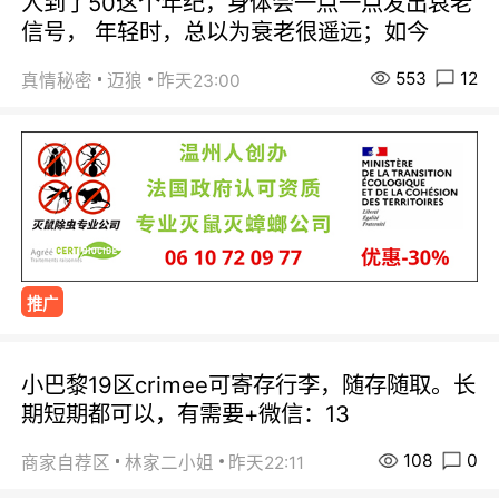
人到了50这个年纪，身体会一点一点发出哀老
信号， 年轻时，总以为衰老很遥远；如今
553
12
真情秘密
迈狼
昨天23:00
推广
小巴黎19区crimee可寄存行李，随存随取。长
期短期都可以，有需要+微信：13
108
0
商家自荐区
林家二小姐
昨天22:11