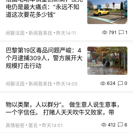
电仍是最大痛点：“永远不知
道这次要花多少钱”
791
1
闲聊法国
新闻我来找
昨天14:11
巴黎第19区毒品问题严峻：4
个月逮捕309人，警方展开大
规模打击行动
624
0
闲聊法国
新闻我来找
昨天14:05
物以类聚，人以群分”。 做生意人说生意事，
一个字信任。 打赌人天天吹牛又败家，带
412
6
真情秘密
匿名
昨天14:01