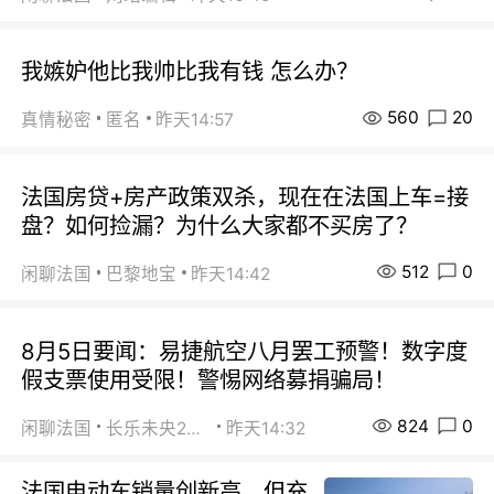
我嫉妒他比我帅比我有钱 怎么办？
560
20
真情秘密
匿名
昨天14:57
法国房贷+房产政策双杀，现在在法国上车=接
盘？如何捡漏？为什么大家都不买房了？
512
0
闲聊法国
巴黎地宝
昨天14:42
8月5日要闻：易捷航空八月罢工预警！数字度
假支票使用受限！警惕网络募捐骗局！
824
0
闲聊法国
长乐未央2015
昨天14:32
法国电动车销量创新高，但充