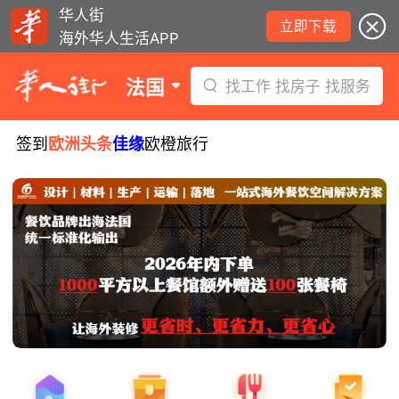
华人街
立即下载
海外华人生活APP
法国
找工作 找房子 找服务
签到
欧洲头条
佳缘
欧橙旅行
8月5日要闻：易捷航空八月罢工预警！
数字度假支票使用受限！警惕网络募捐
骗局！
无栏杆收费站逃费将重罚！