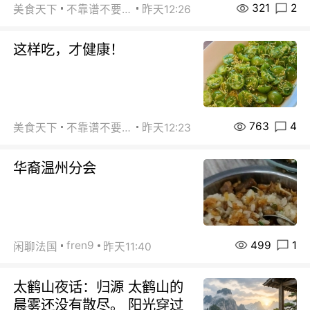
321
2
美食天下
不靠谱不要联系
昨天12:26
这样吃，才健康！
763
4
美食天下
不靠谱不要联系
昨天12:23
华裔温州分会
499
1
fren9
闲聊法国
昨天11:40
太鹤山夜话：归源 太鹤山的
晨雾还没有散尽。 阳光穿过