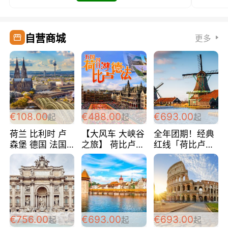
自营商城
更多
€108.00
€488.00
€693.00
起
起
起
荷兰 比利时 卢
【大风车 大峡谷
全年团期！经典
森堡 德国 法国
之旅】 荷比卢德
红线「荷比卢德
超爽玩遍西欧 循
法 巴黎上下 经
法」七天循环 五
环线 全程四星宾
典五国四日游
国 仅售99欧/人/
馆 108欧/人/天
488欧/人
天！巴黎上下！
包拼房~
€756.00
€693.00
€693.00
起
起
起