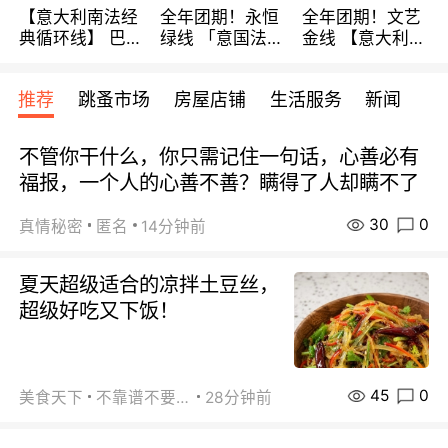
【意大利南法经
全年团期！永恒
全年团期！文艺
典循环线】 巴黎
绿线 「意国法
金线 【意大利一
上下 所有日期铁
南」巴黎上下 去
地】 循环7日游
发！ 全程四星级
意大利 南法 99
全程693欧/人起
推荐
跳蚤市场
房屋店铺
生活服务
新闻
宾馆 108欧/天起
欧/天起 ~包拼房
每周铁发！
全程756欧/位
不管你干什么，你只需记住一句话，心善必有
福报，一个人的心善不善？瞒得了人却瞒不了
30
0
真情秘密
匿名
14分钟前
夏天超级适合的凉拌土豆丝，
超级好吃又下饭！
45
0
美食天下
不靠谱不要联系
28分钟前