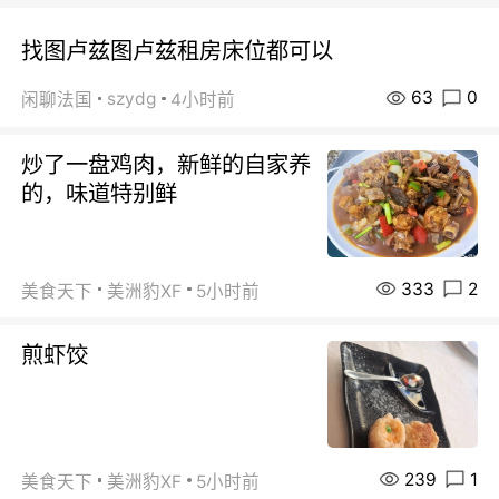
找图卢兹图卢兹租房床位都可以
63
0
szydg
闲聊法国
4小时前
炒了一盘鸡肉，新鲜的自家养
的，味道特别鲜
333
2
美食天下
美洲豹XF
5小时前
煎虾饺
239
1
美食天下
美洲豹XF
5小时前