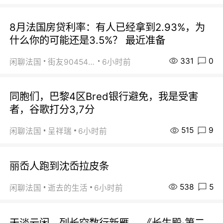
8月法国房贷利率：有人已经拿到2.93%，为
什么你的可能还是3.5%？ 最近准备
331
0
闲聊法国
街友90454511
6小时前
同胞们，巴黎4区Bred银行避免，我是受害
者，谷歌打分3,7分
515
9
闲聊法国
呈祥瑞
6小时前
丽岙人跑到沈岙拉皮条
538
5
闲聊法国
逝去的生活
6小时前
天淡云闲，列长空数行新雁。 《长生殿·第二