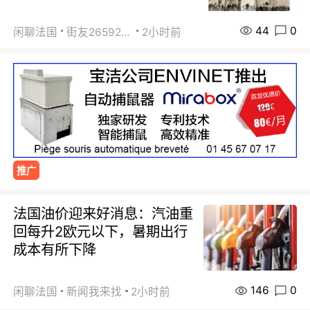
44
0
闲聊法国
街友26592800
2小时前
推广
法国油价迎来好消息：汽油重
回每升2欧元以下，暑期出行
成本有所下降
146
0
闲聊法国
新闻我来找
2小时前