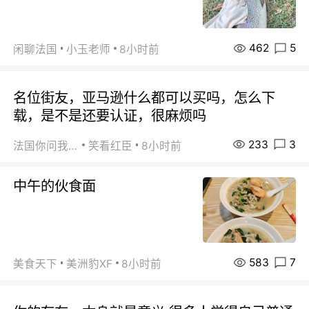
462
5
闲聊法国
小玉老师
8小时前
名位街友，亚马逊什么都可以买吗，怎么下
载，是不是还要认证，很麻烦吗
233
3
法国你问我答
笑看红臣
8小时前
中午的伙食面
583
7
美食天下
美洲豹XF
8小时前