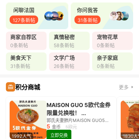
闲聊法国
你问我答
127条新帖
31条新帖
商家自荐区
真情秘密
宠物花草
0条新帖
58条新帖
0条新帖
美食天下
文学广场
亲子家庭
31条新帖
26条新帖
0条新帖
积分商城
更多
MAISON GUO 5欧代金券
限量兑换啦！ ...
郭氏夫妻肺片MAISON GUO5欧代金券限量兑换啦！
5
金币
5欧元
立即兑换
1992人气
1830