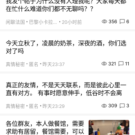
我发个帖子为什么没有人理我呢？大家每天都
在忙什么难道你们都不无聊吗？？
356
6
闲聊法国
巴黎小卡拉咪
20小时前
今天立秋了，凌晨的奶茶，深夜的酒，你们选
对了吗
321
11
真情秘密
匿名
昨天23:37
真正的友情，不是天天联系，而是彼此心里一
直有对方。 有事时愿意伸手，低谷时不会离
309
3
真情秘密
匿名
昨天23:29
各位群友，本人做餐馆，需要
求助有居留，餐馆需要，可以