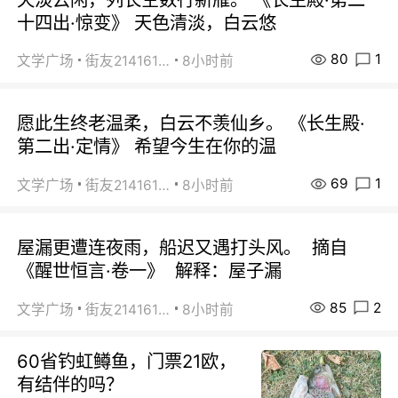
十四出·惊变》 天色清淡，白云悠
80
1
文学广场
街友21416156
8小时前
愿此生终老温柔，白云不羡仙乡。 《长生殿·
第二出·定情》 希望今生在你的温
69
1
文学广场
街友21416156
8小时前
屋漏更遭连夜雨，船迟又遇打头风。 摘自
《醒世恒言·卷一》 解释：屋子漏
85
2
文学广场
街友21416156
8小时前
60省钓虹鳟鱼，门票21欧，
有结伴的吗？