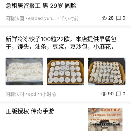
急租居留报工 男 29岁 圆脸
28
0
elabed yuhua
闲聊法国
半小时前
新鲜冷冻饺子100粒22欧，本店提供早餐包
子，馒头，油条，豆浆，豆沙包，小麻花，
90
0
apd
闲聊法国
1小时前
正版授权 传奇手游