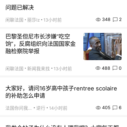
问题已解决
348
2
闲聊法国
丽莎lz
13小时前
巴黎圣但尼市长涉嫌“吃空
饷”，反腐组织向法国国家金
融检察院举报
488
0
闲聊法国
新闻我来找
13小时前
大家好，请问16岁高中孩子rentree scolaire
的补助怎么申请
405
6
法国你问我答
逆行
14小时前