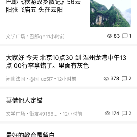
巴郞《秋游故乡散记》56云
阳张飞庙五 头在云阳
83
1
文学广场
巴郞q
11小时前
大家好 今天 北京10点30 到 温州龙港中午13
点 00行李拿错了。里面有灰色
378
2
闲聊法国
@国_uz5i7
12小时前
莫借他人定锚
174
2
文学广场
街友49168527
12小时前
最好的教育是留白