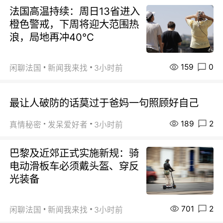
法国高温持续：周日13省进入
橙色警戒，下周将迎大范围热
浪，局地再冲40℃
159
0
闲聊法国
新闻我来找
3小时前
最让人破防的话莫过于爸妈一句照顾好自己
189
2
真情秘密
发呆爱好者
3小时前
巴黎及近郊正式实施新规：骑
电动滑板车必须戴头盔、穿反
光装备
701
2
闲聊法国
新闻我来找
3小时前