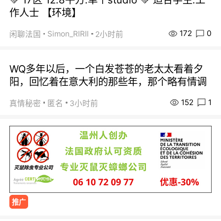
作人士 【环境】
172
0
Simon_RIRIl
闲聊法国
2小时前
WQ多年以后，一个白发苍苍的老太太看着夕
阳，回忆着在意大利的那些年，那个略有情调
152
1
真情秘密
匿名
3小时前
推广