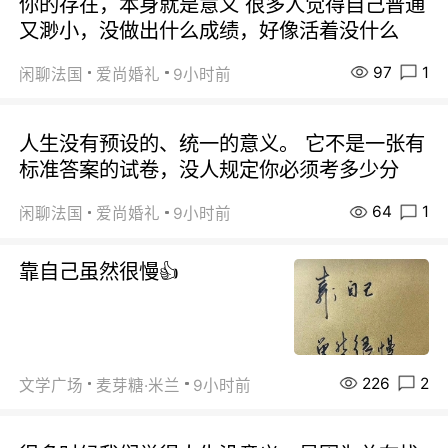
你的存在，本身就是意义 很多人觉得自己普通
又渺小，没做出什么成绩，好像活着没什么
97
1
闲聊法国
爱尚婚礼
9小时前
人生没有预设的、统一的意义。 它不是一张有
标准答案的试卷，没人规定你必须考多少分
64
1
闲聊法国
爱尚婚礼
9小时前
靠自己虽然很慢👍
226
2
文学广场
麦芽糖·米兰
9小时前