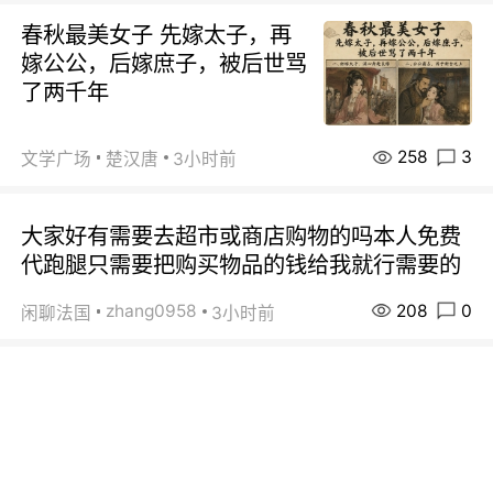
春秋最美女子 先嫁太子，再
嫁公公，后嫁庶子，被后世骂
了两千年
258
3
文学广场
楚汉唐
3小时前
大家好有需要去超市或商店购物的吗本人免费
代跑腿只需要把购买物品的钱给我就行需要的
208
0
zhang0958
闲聊法国
3小时前