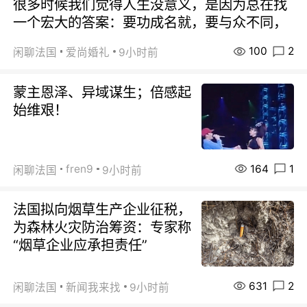
很多时候我们觉得人生没意义，是因为总在找
一个宏大的答案：要功成名就，要与众不同，
100
2
闲聊法国
爱尚婚礼
9小时前
蒙主恩泽、异域谋生；倍感起
始维艰！
164
1
fren9
闲聊法国
9小时前
法国拟向烟草生产企业征税，
为森林火灾防治筹资：专家称
“烟草企业应承担责任”
631
2
闲聊法国
新闻我来找
9小时前