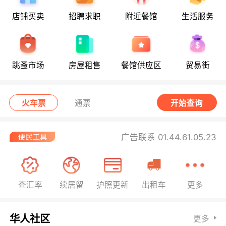
店铺买卖
招聘求职
附近餐馆
生活服务
跳蚤市场
房屋租售
餐馆供应区
贸易街
火车票
通票
开始查询
广告联系 01.44.61.05.23
查汇率
续居留
护照更新
出租车
更多
华人社区
更多