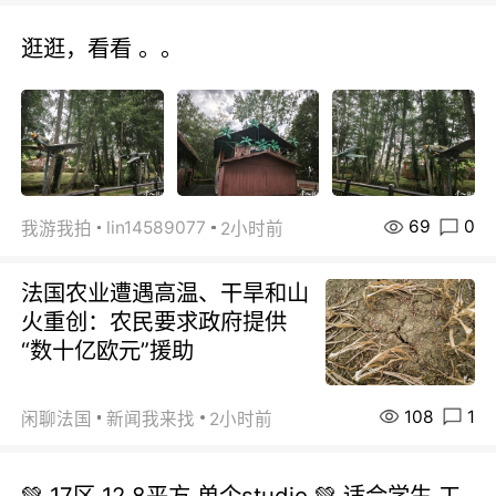
逛逛，看看 。。
69
0
lin14589077
我游我拍
2小时前
法国农业遭遇高温、干旱和山
火重创：农民要求政府提供
“数十亿欧元”援助
108
1
闲聊法国
新闻我来找
2小时前
💚 17区 12.8平方.单个studio 💚 适合学生.工