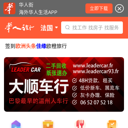
华人街
立即下载
海外华人生活APP
法国
找工作 找房子 找服务
签到
欧洲头条
佳缘
欧橙旅行