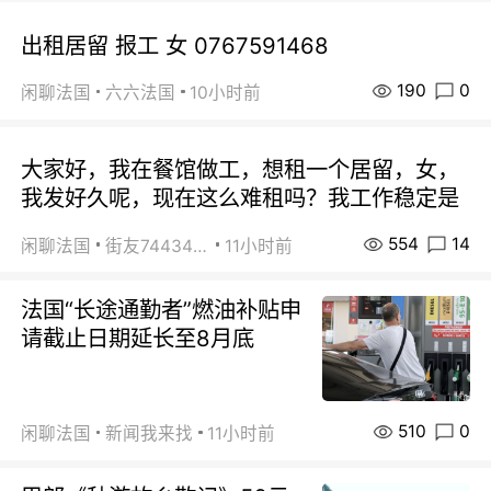
出租居留 报工 女 0767591468
190
0
闲聊法国
六六法国
10小时前
大家好，我在餐馆做工，想租一个居留，女，
我发好久呢，现在这么难租吗？我工作稳定是
554
14
闲聊法国
街友74434350
11小时前
法国“长途通勤者”燃油补贴申
请截止日期延长至8月底
510
0
闲聊法国
新闻我来找
11小时前