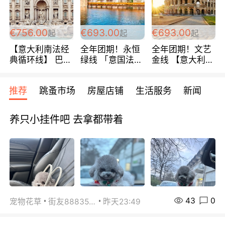
包拼房~
€756.00
€693.00
€693.00
起
起
起
【意大利南法经
全年团期！永恒
全年团期！文艺
典循环线】 巴黎
绿线 「意国法
金线 【意大利一
上下 所有日期铁
南」巴黎上下 去
地】 循环7日游
发！ 全程四星级
意大利 南法 99
全程693欧/人起
推荐
跳蚤市场
房屋店铺
生活服务
新闻
宾馆 108欧/天起
欧/天起 ~包拼房
每周铁发！
全程756欧/位
养只小挂件吧 去拿都带着
43
0
宠物花草
街友88835518
昨天23:49