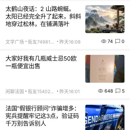
太鹤山夜话：2 山路蜿蜒。
太阳已经完全升了起来，斜斜
地穿过松林，在铺满落叶
74
0
文学广场
街友74981146
昨天16:08
大家好我有几瓶威士忌50欧
一瓶便宜出售
648
5
闲聊法国
街友15402223
昨天16:01
法国“假银行顾问”诈骗增多：
宪兵提醒牢记这3点，验证码
千万别告诉别人