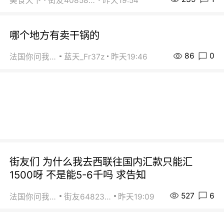
美食天下
街友40858442
昨天19:54
哪个地方有卖干锅的
86
0
法国你问我答
蓝天_Fr37z
昨天19:46
街友们 为什么我去西联往国内汇款只能汇
1500呀 不是能5-6千吗 求告知
527
6
法国你问我答
街友64823891
昨天19:09