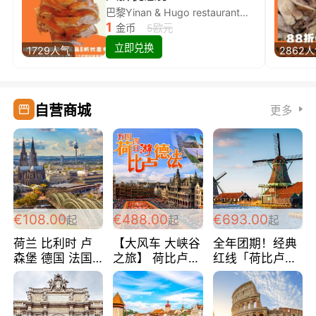
巴黎Yinan & Hugo restaurant除简餐类全场8折
1
金币
5欧元
立即兑换
1729人气
2862
自营商城
更多
€108.00
€488.00
€693.00
起
起
起
荷兰 比利时 卢
【大风车 大峡谷
全年团期！经典
森堡 德国 法国
之旅】 荷比卢德
红线「荷比卢德
超爽玩遍西欧 循
法 巴黎上下 经
法」七天循环 五
环线 全程四星宾
典五国四日游
国 仅售99欧/人/
馆 108欧/人/天
488欧/人
天！巴黎上下！