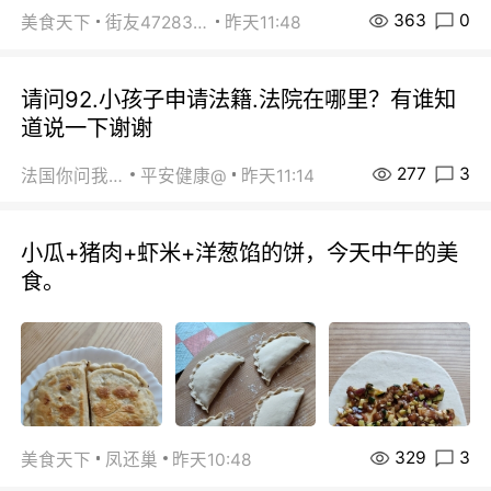
363
0
美食天下
街友472838572
昨天11:48
请问92.小孩子申请法籍.法院在哪里？有谁知
道说一下谢谢
277
3
法国你问我答
平安健康@
昨天11:14
小瓜+猪肉+虾米+洋葱馅的饼，今天中午的美
食。
329
3
美食天下
凤还巢
昨天10:48