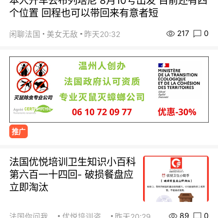
本人开车去布列塔尼 8月10号出发 目前还有四
个位置 回程也可以带回来有意者短
217
0
闲聊法国
美女无敌
昨天20:32
推广
法国优悦培训卫生知识小百科
第六百一十四回- 破损餐盘应
立即淘汰
89
0
法国你问我答
优悦培训咨询
昨天20:29