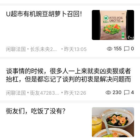
U超市有机豌豆胡萝卜召回！
155
0
闲聊法国
长乐未央2015
昨天13:05
谈事情的时候，很多人一上来就卖凶卖狠或者
抬杠，但是都忘记了谈判的初衷是解决问题而
230
4
闲聊法国
街友472838572
昨天12:26
街友们，吃饭了没有？