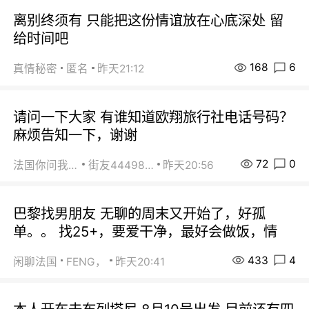
离别终须有 只能把这份情谊放在心底深处 留
给时间吧
168
6
真情秘密
匿名
昨天21:12
请问一下大家 有谁知道欧翔旅行社电话号码？
麻烦告知一下，谢谢
72
0
法国你问我答
街友44498484
昨天20:56
巴黎找男朋友 无聊的周末又开始了，好孤
单。。 找25+，要爱干净，最好会做饭，情
433
4
闲聊法国
FENG，
昨天20:41