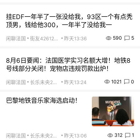
挂EDF一年半了一张没给我，93区一个有点秃
顶男，钱给他300，一年半了没给我一
590
5
闲聊法国
街友42612092
昨天13:36
8月6日要闻：法国医学实习名额大增！地铁8
号线部分关闭！宠物店违规罚款出炉！
1021
0
闲聊法国
长乐未央2015
昨天13:24
巴黎地铁音乐家海选启动！
312
1
闲聊法国
长乐未央2015
昨天13:06