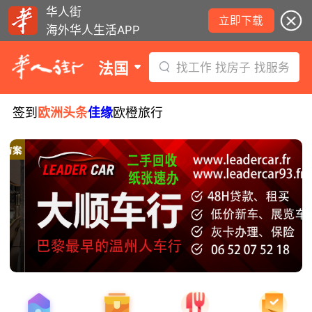
华人街
立即下载
海外华人生活APP
法国
找工作 找房子 找服务
签到
欧洲头条
佳缘
欧橙旅行