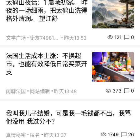
太鹤山夜话：1 晨曦初露。 昨
夜的一场细雨，把太鹤山洗得
格外清润。 望江舒
121
0
文学广场
街友74981146
昨天13:53
法国生活成本上涨：不换超
市，也能有效降低日常买菜开
支
373
0
闲聊法国
网站编辑
昨天13:48
我叫我儿子结婚，可是我一毛钱都不出，我骂
他没用 我过分不？
1749
26
真情秘密
匿名
昨天13:37