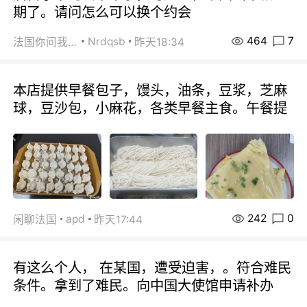
期了。请问怎么可以换个约会
464
7
Nrdqsb
法国你问我答
昨天18:34
本店提供早餐包子，馒头，油条，豆浆，芝麻
球，豆沙包，小麻花，各类早餐主食。午餐提
242
0
apd
闲聊法国
昨天17:44
有这么个人， 在某国，遭受迫害，。符合难民
条件。拿到了难民。向中国大使馆申请补办