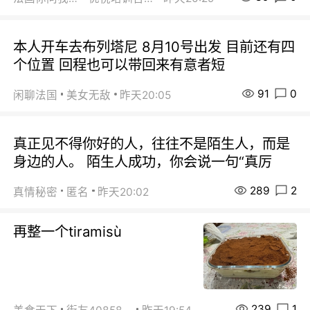
本人开车去布列塔尼 8月10号出发 目前还有四
个位置 回程也可以带回来有意者短
91
0
闲聊法国
美女无敌
昨天20:05
真正见不得你好的人，往往不是陌生人，而是
身边的人。 陌生人成功，你会说一句“真厉
289
2
真情秘密
匿名
昨天20:02
再整一个tiramisù
239
1