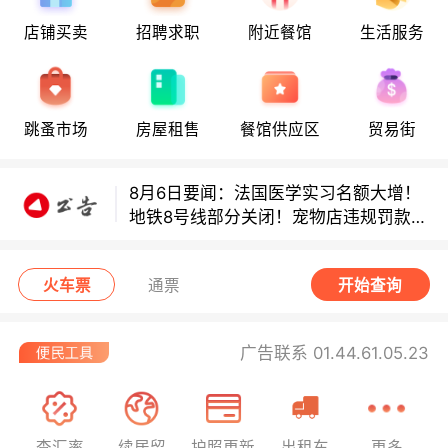
8月6日要闻：法国医学实习名额大增！
店铺买卖
招聘求职
附近餐馆
生活服务
地铁8号线部分关闭！宠物店违规罚款出
炉！
巴黎地铁音乐家海选启动！
跳蚤市场
房屋租售
餐馆供应区
贸易街
8月6日要闻：法国医学实习名额大增！
地铁8号线部分关闭！宠物店违规罚款出
炉！
巴黎地铁音乐家海选启动！
火车票
通票
开始查询
广告联系 01.44.61.05.23
查汇率
续居留
护照更新
出租车
更多