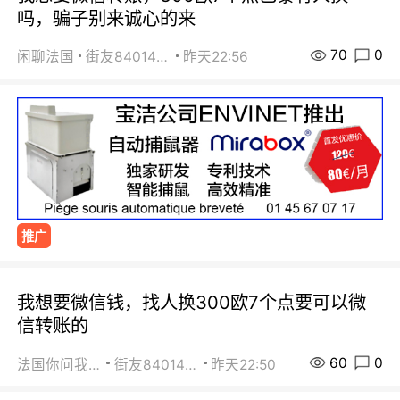
吗，骗子别来诚心的来
70
0
闲聊法国
街友84014588
昨天22:56
推广
我想要微信钱，找人换300欧7个点要可以微
信转账的
60
0
法国你问我答
街友84014588
昨天22:50