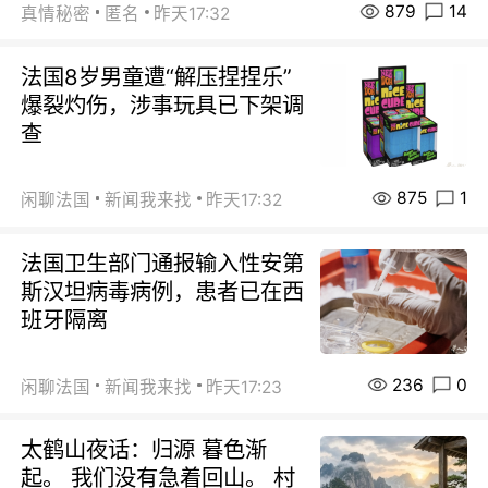
879
14
真情秘密
匿名
昨天17:32
法国8岁男童遭“解压捏捏乐”
爆裂灼伤，涉事玩具已下架调
查
875
1
闲聊法国
新闻我来找
昨天17:32
法国卫生部门通报输入性安第
斯汉坦病毒病例，患者已在西
班牙隔离
236
0
闲聊法国
新闻我来找
昨天17:23
太鹤山夜话：归源 暮色渐
起。 我们没有急着回山。 村