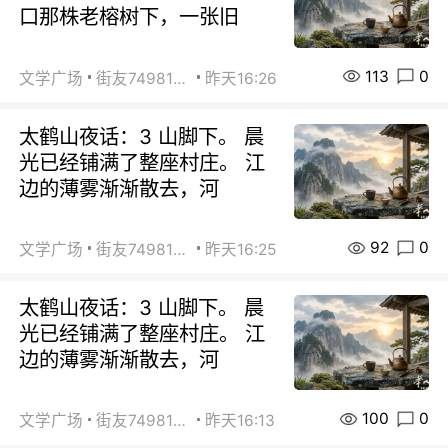
口那株老榕树下，一张旧
113
0
文学广场
街友74981146
昨天16:26
太鹤山夜话：3 山脚下。 晨
光已经铺满了整座村庄。 江
边的薄雾渐渐散去，河
92
0
文学广场
街友74981146
昨天16:25
太鹤山夜话：3 山脚下。 晨
光已经铺满了整座村庄。 江
边的薄雾渐渐散去，河
100
0
文学广场
街友74981146
昨天16:13