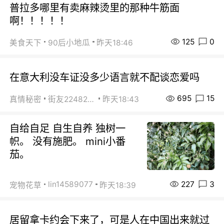
普拉多哪里有卖麻辣烫里的那种牛筋面
啊！！！！！
125
0
美食天下
90后小地瓜
昨天18:46
在意大利没车证没多少语言就不配谈恋爱吗
695
15
真情秘密
街友22482465
昨天18:43
自给自足 自生自养 独树一
帜。 没有施肥。 mini小番
茄。
227
3
lin14589077
宠物花草
昨天18:39
居留拿卡约会下来了，可是人在中国出来就过