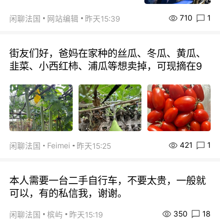
710
1
闲聊法国
网站编辑
昨天15:39
街友们好，爸妈在家种的丝瓜、冬瓜、黄瓜、
韭菜、小西红柿、浦瓜等想卖掉，可现摘在9
421
1
Feimei
闲聊法国
昨天15:25
本人需要一台二手自行车，不要太贵，一般就
可以，有的私信我，谢谢。
350
18
闲聊法国
槟屿
昨天15:19