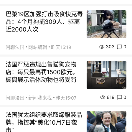
巴黎19区加强打击吸食快克毒
品：4个月拘捕309人、驱离
近2000人次
303
0
闲聊法国
网站编辑
昨天15:19
法国严惩违规出售猫狗宠物
店：每只最高罚1500欧元，
橱窗展示活体动物也将受罚
619
0
闲聊法国
新闻我来找
昨天15:07
法国犹太组织要求取缔服装品
牌，指控其“美化10月7日袭
击”