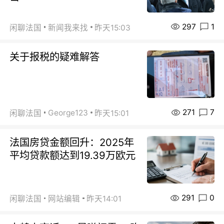
297
1
闲聊法国
新闻我来找
昨天15:03
关于报税的疑难解答
271
7
George123
闲聊法国
昨天15:01
法国房贷金额回升：2025年
平均贷款额达到19.39万欧元
291
0
闲聊法国
网站编辑
昨天14:01