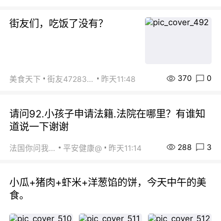
街友们，吃饭了没有？
370
0
美食天下
街友472838572
昨天11:48
请问92.小孩子申请法籍.法院在哪里？有谁知
道说一下谢谢
288
3
法国你问我答
平安健康@
昨天11:14
小瓜+猪肉+虾米+洋葱馅的饼，今天中午的美
食。