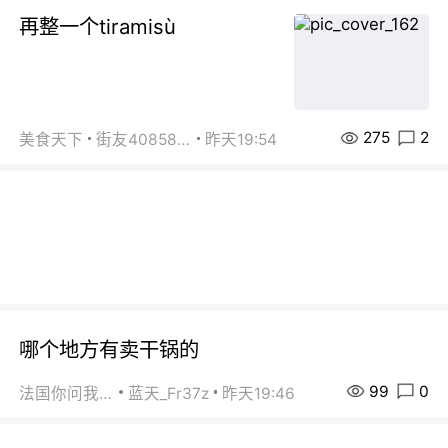
再整一个tiramisù
275
2
美食天下
街友40858442
昨天19:54
哪个地方有卖干锅的
99
0
法国你问我答
蓝天_Fr37z
昨天19:46