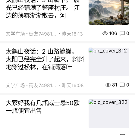
光已经铺满了整座村庄。 江
边的薄雾渐渐散去，河
106
0
文学广场
街友74981146
昨天16:13
太鹤山夜话：2 山路蜿蜒。
太阳已经完全升了起来，斜斜
地穿过松林，在铺满落叶
81
0
文学广场
街友74981146
昨天16:08
大家好我有几瓶威士忌50欧
一瓶便宜出售