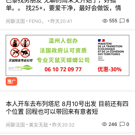
巴黎找男朋友 无聊的周末又开始了，好孤
单。。 找25+，要爱干净，最好会做饭，情
555
6
闲聊法国
FENG，
昨天20:41
推广
本人开车去布列塔尼 8月10号出发 目前还有四
个位置 回程也可以带回来有意者短
246
0
闲聊法国
美女无敌
昨天20:32