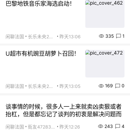
巴黎地铁音乐家海选启动！
335
1
闲聊法国
长乐未央2015
昨天13:06
U超市有机豌豆胡萝卜召回！
169
0
闲聊法国
长乐未央2015
昨天13:05
谈事情的时候，很多人一上来就卖凶卖狠或者
抬杠，但是都忘记了谈判的初衷是解决问题而
243
4
闲聊法国
街友472838572
昨天12:26