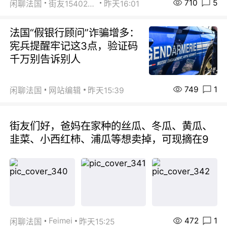
710
5
闲聊法国
街友15402223
昨天16:01
法国“假银行顾问”诈骗增多：
宪兵提醒牢记这3点，验证码
千万别告诉别人
749
1
闲聊法国
网站编辑
昨天15:39
街友们好，爸妈在家种的丝瓜、冬瓜、黄瓜、
韭菜、小西红柿、浦瓜等想卖掉，可现摘在9
472
1
Feimei
闲聊法国
昨天15:25