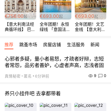
包拼房~
€756.00
€693.00
€693.00
起
起
起
【意大利南法经
全年团期！永恒
全年团期！文艺
典循环线】 巴黎
绿线 「意国法
金线 【意大利一
上下 所有日期铁
南」巴黎上下 去
地】 循环7日游
发！ 全程四星级
意大利 南法 99
全程693欧/人起
推荐
跳蚤市场
房屋店铺
生活服务
新闻
宾馆 108欧/天起
欧/天起 ~包拼房
每周铁发！
全程756欧/位
心邪者多疑，量小者易怒，才疏者好辩，志短
者常怨，品劣者善妒，心虚者声高，志浅者固
9
0
真情秘密
匿名
6分钟前
养只小挂件吧 去拿都带着