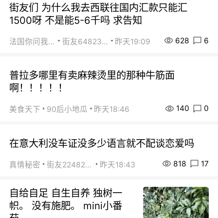
街友们 为什么我去西联往国内汇款只能汇
1500呀 不是能5-6千吗 求告知
628
6
法国你问我答
街友64823891
昨天19:09
普拉多哪里有卖麻辣烫里的那种牛筋面
啊！！！！！
140
0
美食天下
90后小地瓜
昨天18:46
在意大利没车证没多少语言就不配谈恋爱吗
818
17
真情秘密
街友22482465
昨天18:43
自给自足 自生自养 独树一
帜。 没有施肥。 mini小番