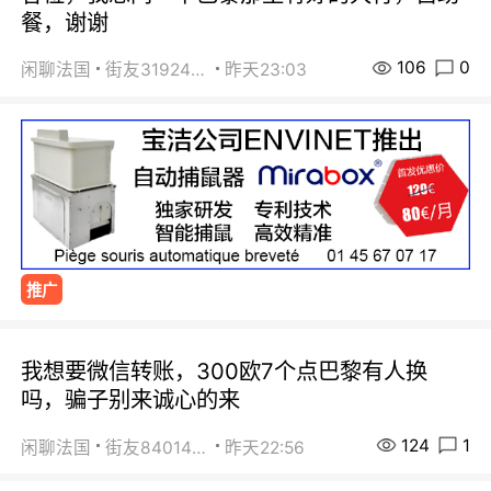
餐，谢谢
106
0
闲聊法国
街友31924072
昨天23:03
推广
我想要微信转账，300欧7个点巴黎有人换
吗，骗子别来诚心的来
124
1
闲聊法国
街友84014588
昨天22:56