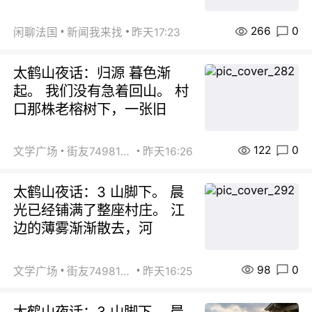
266
0
闲聊法国
新闻我来找
昨天17:23
太鹤山夜话：归源 暮色渐
起。 我们没有急着回山。 村
口那株老榕树下，一张旧
122
0
文学广场
街友74981146
昨天16:26
太鹤山夜话：3 山脚下。 晨
光已经铺满了整座村庄。 江
边的薄雾渐渐散去，河
98
0
文学广场
街友74981146
昨天16:25
太鹤山夜话：3 山脚下。 晨