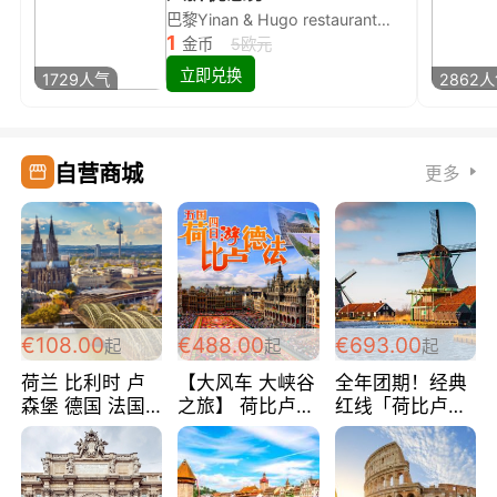
巴黎Yinan & Hugo restaurant除简餐类全场8折
1
金币
5欧元
立即兑换
1729人气
2862
自营商城
更多
€108.00
€488.00
€693.00
起
起
起
荷兰 比利时 卢
【大风车 大峡谷
全年团期！经典
森堡 德国 法国
之旅】 荷比卢德
红线「荷比卢德
超爽玩遍西欧 循
法 巴黎上下 经
法」七天循环 五
环线 全程四星宾
典五国四日游
国 仅售99欧/人/
馆 108欧/人/天
488欧/人
天！巴黎上下！