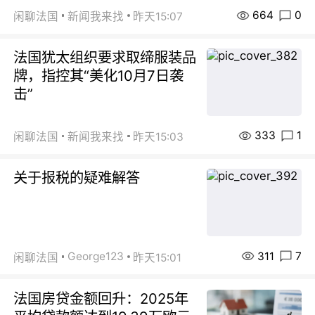
664
0
闲聊法国
新闻我来找
昨天15:07
法国犹太组织要求取缔服装品
牌，指控其“美化10月7日袭
击”
333
1
闲聊法国
新闻我来找
昨天15:03
关于报税的疑难解答
311
7
George123
闲聊法国
昨天15:01
法国房贷金额回升：2025年