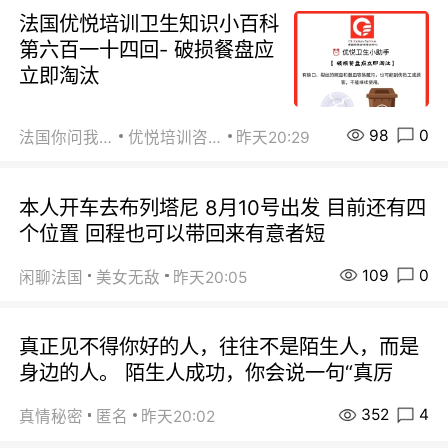
法国优悦培训卫生知识小百科
第六百一十四回- 破损餐盘应
立即淘汰
98
0
法国你问我答
优悦培训咨询
昨天20:29
本人开车去布列塔尼 8月10号出发 目前还有四
个位置 回程也可以带回来有意者短
109
0
闲聊法国
美女无敌
昨天20:05
真正见不得你好的人，往往不是陌生人，而是
身边的人。 陌生人成功，你会说一句“真厉
352
4
真情秘密
匿名
昨天20:02