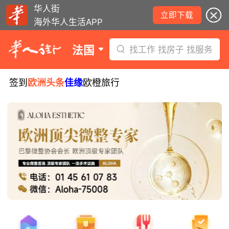
华人街
立即下载
海外华人生活APP
法国
找工作 找房子 找服务
签到
欧洲头条
佳缘
欧橙旅行