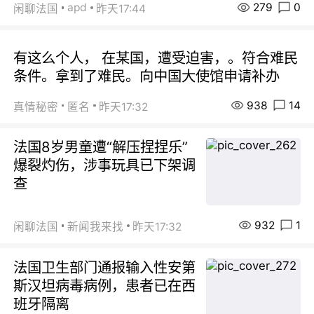
279
0
apd
闲聊法国
昨天17:44
有这么个人， 在某国，遭受迫害，。符合难民
条件。拿到了难民。向中国大使馆申请补办
938
14
真情秘密
匿名
昨天17:32
法国8岁男童遭“解压捏捏乐”
爆裂灼伤，涉事玩具已下架调
查
932
1
闲聊法国
新闻我来找
昨天17:32
法国卫生部门通报输入性安第
斯汉坦病毒病例，患者已在西
班牙隔离