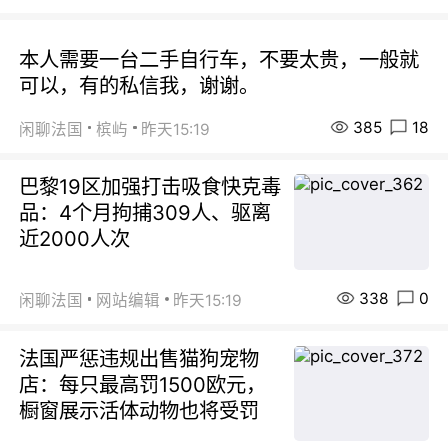
本人需要一台二手自行车，不要太贵，一般就
可以，有的私信我，谢谢。
385
18
闲聊法国
槟屿
昨天15:19
巴黎19区加强打击吸食快克毒
品：4个月拘捕309人、驱离
近2000人次
338
0
闲聊法国
网站编辑
昨天15:19
法国严惩违规出售猫狗宠物
店：每只最高罚1500欧元，
橱窗展示活体动物也将受罚