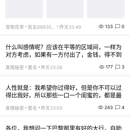
133
0
宠物花草
街友88835518
昨天23:49
什么叫感情呢？应该在平等的区域间，一样为
对方考虑，如果有一方付出了，金钱，得不到
177
3
真情秘密
匿名
昨天23:28
人性就是：我希望你过得好，但是你不可以过
得比我好。所以那些一口一个闺蜜的，都是最
243
4
真情秘密
匿名
昨天23:05
各位，我想问一下巴黎那里有好的大行，自助