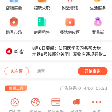
店铺买卖
招聘求职
附近餐馆
生活服务
8月6日要闻：法国医学实习名额大增！
地铁8号线部分关闭！宠物店违规罚款出
炉！
跳蚤市场
房屋租售
餐馆供应区
贸易街
巴黎地铁音乐家海选启动！
8月6日要闻：法国医学实习名额大增！
地铁8号线部分关闭！宠物店违规罚款出
炉！
巴黎地铁音乐家海选启动！
火车票
通票
开始查询
广告联系 01.44.61.05.23
查汇率
续居留
护照更新
出租车
更多