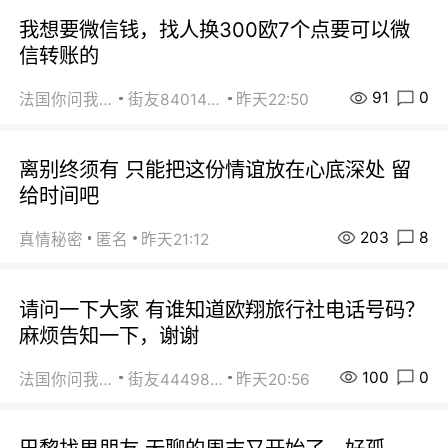
我想要微信钱，找人换300欧7个点要可以微
信转账的
91
0
法国你问我答
街友84014588
昨天22:50
离别终须有 只能把这份情谊放在心底深处 留
给时间吧
203
8
真情秘密
匿名
昨天21:12
请问一下大家 有谁知道欧翔旅行社电话号码？
麻烦告知一下，谢谢
100
0
法国你问我答
街友44498484
昨天20:56