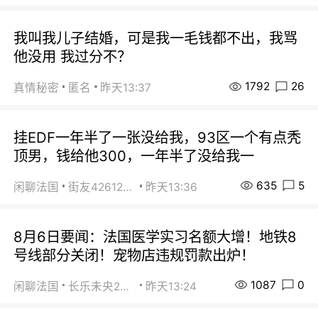
我叫我儿子结婚，可是我一毛钱都不出，我骂
他没用 我过分不？
1792
26
真情秘密
匿名
昨天13:37
挂EDF一年半了一张没给我，93区一个有点秃
顶男，钱给他300，一年半了没给我一
635
5
闲聊法国
街友42612092
昨天13:36
8月6日要闻：法国医学实习名额大增！地铁8
号线部分关闭！宠物店违规罚款出炉！
1087
0
闲聊法国
长乐未央2015
昨天13:24