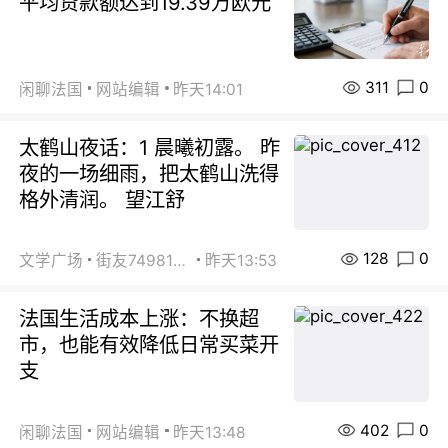
平均贷款额达到19.39万欧元
311
0
闲聊法国
网站编辑
昨天14:01
太鹤山夜话：1 晨曦初露。 昨
夜的一场细雨，把太鹤山洗得
格外清润。 望江舒
128
0
文学广场
街友74981146
昨天13:53
法国生活成本上涨：不换超
市，也能有效降低日常买菜开
支
402
0
闲聊法国
网站编辑
昨天13:48